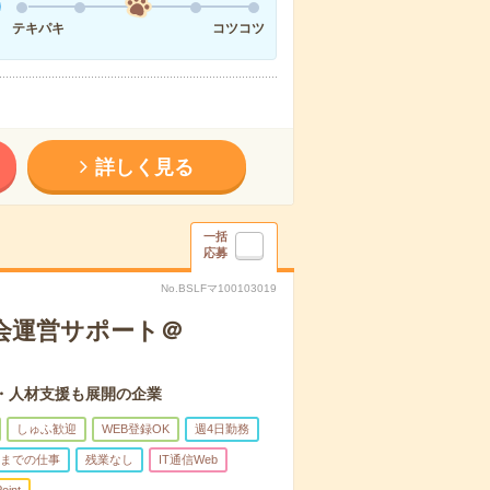
テキパキ
コツコツ
詳しく見る
一括
応募
No.BSLFマ100103019
総会運営サポート＠
・人材支援も展開の企業
しゅふ歓迎
WEB登録OK
週4日勤務
前までの仕事
残業なし
IT通信Web