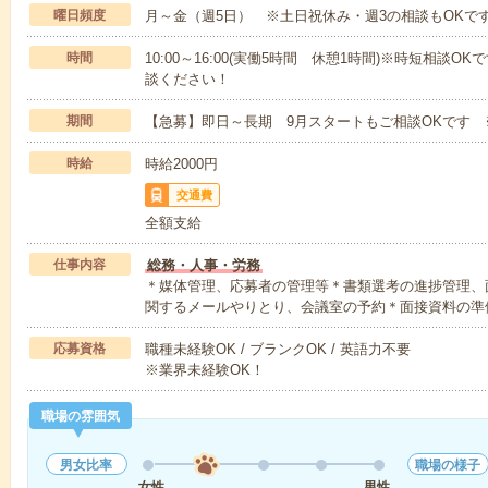
曜日頻度
月～金（週5日） ※土日祝休み・週3の相談もOKで
時間
10:00～16:00(実働5時間 休憩1時間)※時短相談OKです
談ください！
期間
【急募】即日～長期 9月スタートもご相談OKです 
時給
時給2000円
交通費
全額支給
仕事内容
総務・人事・労務
＊媒体管理、応募者の管理等＊書類選考の進捗管理、
関するメールやりとり、会議室の予約＊面接資料の準
応募資格
職種未経験OK / ブランクOK / 英語力不要
※業界未経験OK！
職場の雰囲気
男女比率
職場の様子
女性
男性