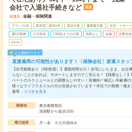
会社で入退社手続きなど
派遣
金融・保険関連
派遣先
ブランクOK
既卒第二新卒OK
英語不要
履歴書不要
在宅・リモー
週5日勤務
土日祝休
17時前までの仕事
残業なし
金融
交費支給
Excel
ここがポイント！
直接雇用の可能性があります！〔保険会社〕派遣スタッ
【在宅勤務あり（5割程度）】通勤時間ゼロ！自宅にいたまま、お仕
らないことがあれば、サポートしますのでご安心を＊【残業なし！】
ベートのスケジュールとの調整もしやすい！実働6h＊幅広い年齢層
様々なライフスタイルの方が在籍されています＊本社での勤務！働き
最寄…
つづきを見る
勤務地
東京都豊島区
池袋駅から徒歩10分
曜日頻度
月～金 ※土日祝休み