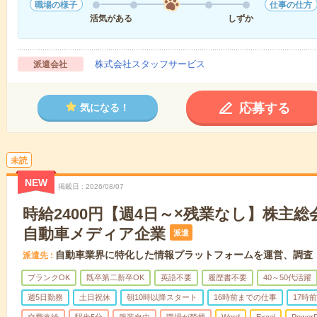
職場の様子
仕事の仕方
活気がある
しずか
株式会社スタッフサービス
派遣会社
応募する
気になる！
未読
NEW
掲載日
2026/08/07
時給2400円【週4日～×残業なし】株主
自動車メディア企業
派遣
自動車業界に特化した情報プラットフォームを運営、調査
派遣先
ブランクOK
既卒第二新卒OK
英語不要
履歴書不要
40～50代活躍
週5日勤務
土日祝休
朝10時以降スタート
16時前までの仕事
17時