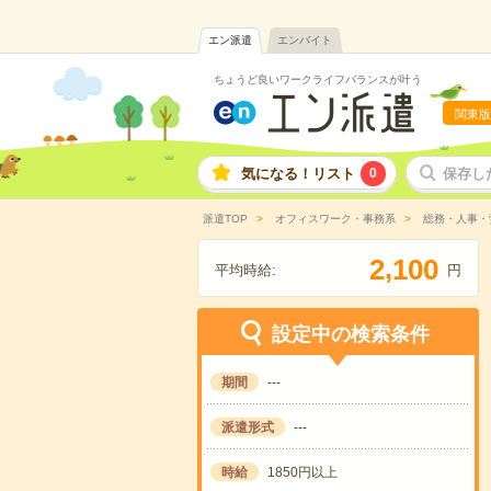
エン派遣
エンバイト
ちょうど良いワークライフバランスが叶う
関東版
気になる！リスト
0
保存し
派遣TOP
オフィスワーク・事務系
総務・人事・
,
2
1
0
0
平均時給:
円
設定中の検索条件
期間
---
派遣形式
---
時給
1850円以上