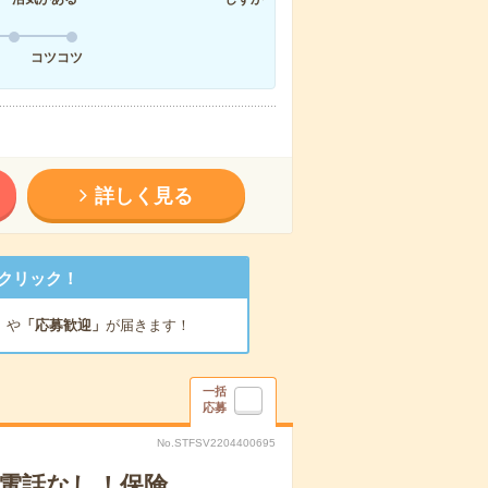
コツコツ
詳しく見る
クリック！
」
や
「応募歓迎」
が届きます！
一括
応募
No.STFSV2204400695
・電話なし！保険