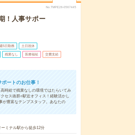
No.TMPE26-0567445
長期！人事サポー
週5日勤務
土日祝休
残業なし
医療福祉
交費支給
サポートのお仕事！
円＊高時給で残業なしの環境ではたらいてみ
アクセス抜群○駅近オフィス！経験活かし
事が豊富なテンプスタッフ。あなたの
ーミナル駅から徒歩12分