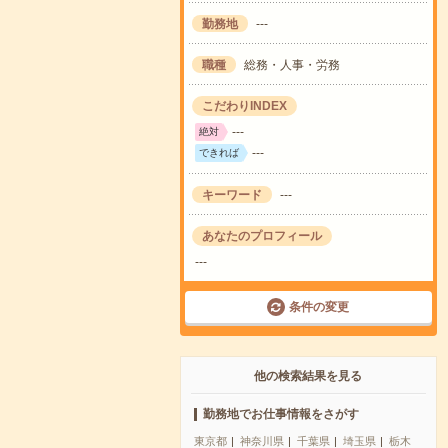
勤務地
---
職種
総務・人事・労務
こだわりINDEX
---
絶対
---
できれば
キーワード
---
あなたのプロフィール
---
条件の変更
他の検索結果を見る
勤務地でお仕事情報をさがす
東京都
神奈川県
千葉県
埼玉県
栃木