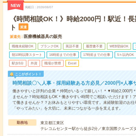
NEW
掲載日
2026/08/07
《時間相談OK！》時給2000円！駅近！
ト
派遣
医療機械器具の販売
派遣先
職種未経験OK
ブランクOK
英語不要
履歴書不要
WEB登録OK
朝10時以降スタート
16時前までの仕事
17時前までの仕事
5ｈ以内OK
駅歩5分
外資
職場が禁煙
Excel
ここがポイント！
時間相談〇＼人事・採用経験ある方必見／2000円×人事
働きやすいと評判の企業＊仲間がいるって嬉しい！＊▼時給2,000
ませんか？時短相談もOK＊働きやすい時間でご相談いただけます！
て働きませんか？？お休みもとりやすい環境です。未経験歓迎のお仕
「やってみたい」を大切に、未来につながる一歩を支えます。
勤務地
東京都江東区
テレコムセンター駅から徒歩2分／東京国際クルーズタ