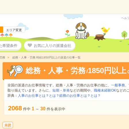
ヘル
エリア変更
た希望条件
お気に入りの派遣会社
労務
総務・人事・労務 時給1850円以上の派遣の仕事一覧
総務・人事・労務
1850円以上
/
全国の派遣のお仕事情報です。総務・人事・労務のお仕事の他に、
一般事務
、
取り揃えています。さらに、
短期
・
単発
などの期間や、
職種未経験OK
などの
辞典：
人事のお仕事とは？とは？
総務のお仕事とは？とは？
2068
1
30
件中
～
件を表示中
未読