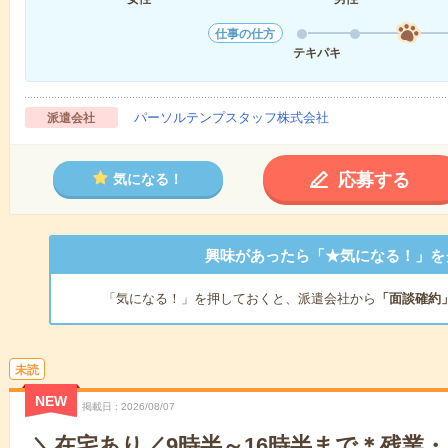
仕事の仕方
テキパキ
パーソルテンプスタッフ株式会社
派遣会社
応募する
気になる！
興味があったら「★気になる！」を
「気になる！」を押しておくと、派遣会社から
「面談確約
未読
NEW
掲載日
2026/08/07
＼在宅あり／9時半～16時半まで＊残業