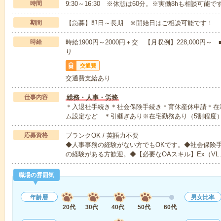
時間
9:30～16:30 ※休憩は60分。※実働8hも相談可能で
期間
【急募】即日～長期 ※開始日はご相談可能です！
時給
時給1900円～2000円＋交 【月収例】228,000
り
交通費
交通費支給あり
仕事内容
総務・人事・労務
＊入退社手続き＊社会保険手続き＊育休産休申請＊在
ム設定など ＊引継ぎあり※在宅勤務あり（5割程度
応募資格
ブランクOK / 英語力不要
◆人事事務の経験がない方でもOKです。◆社会保険
の経験がある方歓迎。◆【必要なOAスキル】Ex（VL
職場の雰囲気
年齢層
男女比率
20代
30代
40代
50代
60代