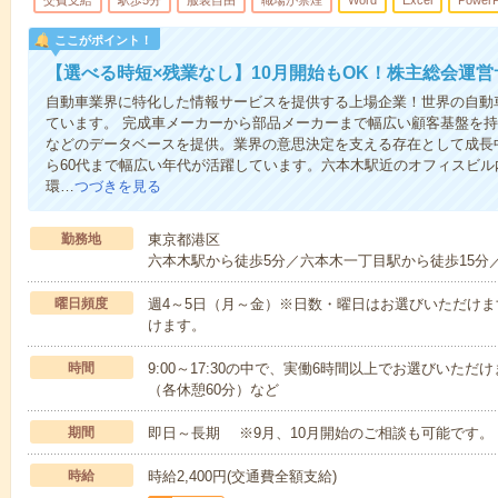
交費支給
駅歩5分
服装自由
職場が禁煙
Word
Excel
PowerP
ここがポイント！
【選べる時短×残業なし】10月開始もOK！株主総会運営
自動車業界に特化した情報サービスを提供する上場企業！世界の自動
ています。 完成車メーカーから部品メーカーまで幅広い顧客基盤を
などのデータベースを提供。業界の意思決定を支える存在として成長
ら60代まで幅広い年代が活躍しています。六本木駅近のオフィスビ
環…
つづきを見る
勤務地
東京都港区
六本木駅から徒歩5分／六本木一丁目駅から徒歩15分
曜日頻度
週4～5日（月～金）※日数・曜日はお選びいただけ
けます。
時間
9:00～17:30の中で、実働6時間以上でお選びいただけます。
（各休憩60分）など
期間
即日～長期 ※9月、10月開始のご相談も可能です。
時給
時給2,400円(交通費全額支給)