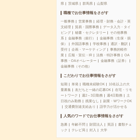
県
茨城県
群馬県
山梨県
職種でお仕事情報をさがす
一般事務
営業事務
経理・財務・会計・英
文経理
貿易・国際事務
データ入力・タイ
ピング
秘書・セクレタリー
その他事務
系
金融事務（銀行）
金融事務（生保・損
保）
外国語事務
学校事務
通訳・翻訳
受付
企画・マーケティング
事務的軽作
業
広報・宣伝・IR
法務・特許事務
OA
事務・OAオペレーター
金融事務（証券）
金融事務（その他）
こだわりでお仕事情報をさがす
短期
単発
職種未経験OK
10名以上の大
量募集
友だちと一緒の応募OK
在宅・リモ
ートワーク
週2～3日勤務
週4日勤務
土
日祝のみ勤務
残業なし
副業・WワークOK
交通費別途支給あり
語学力が活かせる
人気のワードでお仕事情報をさがす
急募
年齢不問
財団法人
英語
書類チェ
ック
テレビ局
封入
大学