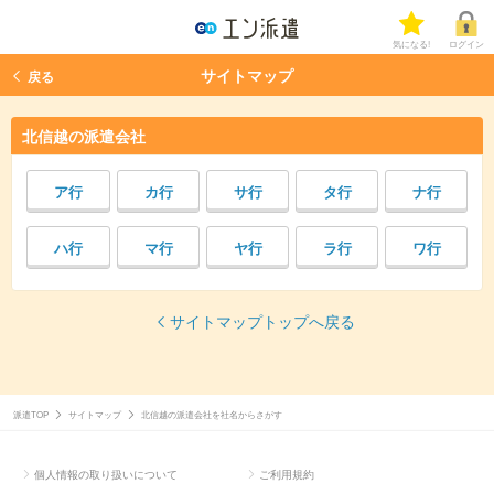
気になる!
ログイン
サイトマップ
戻る
北信越の派遣会社
カ行
サ行
タ行
ナ行
ア行
マ行
ヤ行
ラ行
ワ行
ハ行
サイトマップトップへ戻る
派遣TOP
サイトマップ
北信越の派遣会社を社名からさがす
個人情報の取り扱いについて
ご利用規約