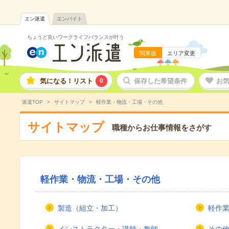
エン派遣
エンバイト
ちょうど良いワークライフバランスが叶う
関東版
エリア変更
気になる！リスト
0
保存した希望条件
お
派遣TOP
サイトマップ
軽作業・物流・工場・その他
サイトマップ
職種からお仕事情報をさがす
軽作業・物流・工場・その他
製造（組立・加工）
軽作