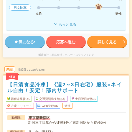
男女比率
女性
男性
もっと見る
気になる!
応募へ進む
詳しく見る
派遣会社
株式会社リクルートスタッフィング
未読
掲載日
2026/08/06
NEW
【日清食品冷凍】《週2～3日在宅》服装×ネイ
ル自由！安定！部内サポート
職種未経験OK
交通費別途支給あり
土日祝日が休み
在宅・リモート
WEB登録OK
派遣
東京都新宿区
勤務地
新宿三丁目駅から徒歩8分／東新宿駅から徒歩5分
月～金（週5日）
曜日頻度