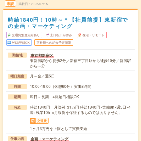
未読
掲載日
2026/07/15
時給1840円！10時～＊【社員前提】東新宿で
の企画・マーケティング
交通費別途支給あり
土日祝日が休み
在宅・リモート
WEB登録OK
正社員への紹介予定派遣
東京都新宿区
勤務地
東新宿駅から徒歩2分／新宿三丁目駅から徒歩10分／新宿駅
から---分
月～金／週5日
曜日頻度
10:00-19:00（休憩60分）実働8時間
時間
即日～長期 ※開始日相談OK
期間
時給1840円 月収例 31万円 時給1840円×実働8h×週5日×4
時給
週+残業10h ※月収例を保証するものではありません。
交通費
1ヶ月3万円を上限として実費支給
企画・マーケティング
仕事内容