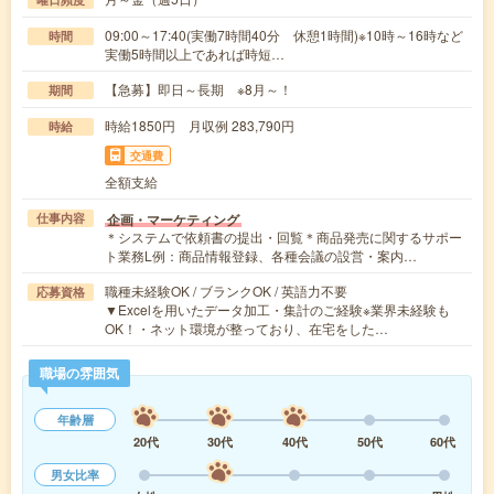
09:00～17:40(実働7時間40分 休憩1時間)※10時～16時など
時間
実働5時間以上であれば時短…
【急募】即日～長期 ※8月～！
期間
時給1850円 月収例 283,790円
時給
交通費
全額支給
企画・マーケティング
仕事内容
＊システムで依頼書の提出・回覧＊商品発売に関するサポー
ト業務L例：商品情報登録、各種会議の設営・案内…
職種未経験OK / ブランクOK / 英語力不要
応募資格
▼Excelを用いたデータ加工・集計のご経験※業界未経験も
OK！・ネット環境が整っており、在宅をした…
職場の雰囲気
年齢層
20代
30代
40代
50代
60代
男女比率