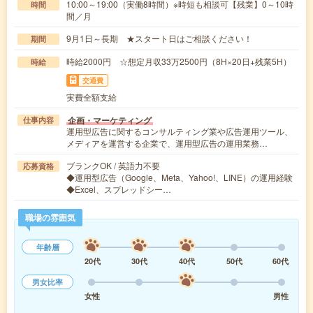
10:00～19:00（実働8時間）※時短も相談可【残業】0～10時
時間
間／月
9月1日～長期 ★スタート日はご相談ください！
期間
時給2000円 ☆想定月収33万2500円（8H×20日+残業5H）
時給
交通費
実費全額支給
企画・マーケティング
仕事内容
運用型広告に関するコンサルティング業や広告運用ツール、
メディアを運営する企業で、運用型広告の運用業務…
ブランクOK / 英語力不要
応募資格
◆運用型広告（Google、Meta、Yahoo!、LINE）の運用経験
◆Excel、スプレッドシー…
職場の雰囲気
年齢層
20代
30代
40代
50代
60代
男女比率
女性
男性