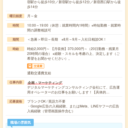
宿駅から徒歩10分／新宿駅から徒歩12分／新宿西口駅から徒
歩14分
月～金
曜日頻度
10:00～19:00（休憩：就業時間内1時間）※時短勤務・就業時
時間
間の調整相談可
＜急募＞即日～長期 ※8月～9月～入社日相談OK！
期間
時給2,000円～ 【月収例】370,000円～（20日勤務・残業月
時給
20時間の場合） ※経験・スキルを考慮の上、決定します（ご
希望をお聞かせください）。
交通費
通勤交通費支給
企画・マーケティング
仕事内容
デジタルマーケティングコンサルティング会社にて、広告運
用オペレーターのお仕事をお願いします！【具体的…
ブランクOK / 英語力不要
応募資格
・Google広告の入稿経験、またはMeta、LINEヤフーの広告
入稿経験（管理画面操作含む）
職場の雰囲気