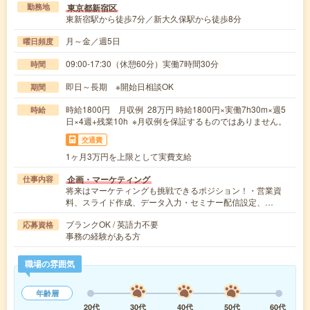
東京都新宿区
勤務地
東新宿駅から徒歩7分／新大久保駅から徒歩8分
月～金／週5日
曜日頻度
09:00-17:30（休憩60分）実働7時間30分
時間
即日～長期 ※開始日相談OK
期間
時給1800円 月収例 28万円 時給1800円×実働7h30m×週5
時給
日×4週+残業10h ※月収例を保証するものではありません。
交通費
1ヶ月3万円を上限として実費支給
企画・マーケティング
仕事内容
将来はマーケティングも挑戦できるポジション！・営業資
料、スライド作成、データ入力・セミナー配信設定、…
ブランクOK / 英語力不要
応募資格
事務の経験がある方
職場の雰囲気
年齢層
20代
30代
40代
50代
60代