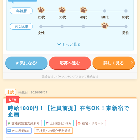
年齢層
20代
30代
40代
50代
60代
男女比率
女性
男性
もっと見る
気になる!
応募へ進む
詳しく見る
派遣会社
パーソルテンプスタッフ株式会社
未読
掲載日
2026/08/07
NEW
時給1800円！【社員前提】在宅OK！東新宿で
企画
交通費別途支給あり
土日祝日が休み
在宅・リモート
WEB登録OK
正社員への紹介予定派遣