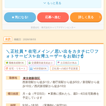
もっと見る
気になる!
応募へ進む
詳しく見る
派遣会社
株式会社キャリアデザインセンター
未読
掲載日
2026/08/03
＼正社員＊在宅メイン／思い出をカタチに♡フ
ォトサービス✨台湾ユーザーをお助け☝
職種未経験OK
交通費別途支給あり
土日祝日が休み
在宅・リモート
WEB登録OK
正社員への紹介予定派遣
東京都新宿区
勤務地
西新宿駅から徒歩1分／都庁前駅から徒歩5分／新宿駅から徒
歩10分／西武新宿駅から徒歩10分
月～金（平日5日） ▼業務に慣れたら、週3～4日在宅勤務を
曜日頻度
予定しています
9:00～18:00 （実働8H／休憩1H）
時間