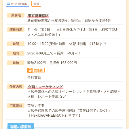
WEB登録OK
派遣
東京都新宿区
勤務地
新宿御苑前駅から徒歩3分／新宿三丁目駅から徒歩4分
月～金（週5日） ※土日祝休みです♪（週3日～相談可能♪
曜日頻度
火・木は出勤必須！）
10:00～15:00(実働4時間 休憩1時間) #15時まで
時間
2026年09月上旬～長期 ※9月～！
期間
時給2100円 月収例 168,000円
時給
交通費
全額支給
企画・マーケティング
仕事内容
＊広告媒体への入稿オペレーション＊予算管理・入札調整＊
入稿・レポート作成 など
英語力不要
応募資格
☆広告代理店での広告運用経験（業界は何でもOK！）
【FlexibleCAREERのお仕事です】
職場の雰囲気