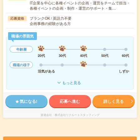
IT企業を中心に各種イベントの企画・運営をチームで担当・
各種イベントの企画・制作・運営のサポート・集…
ブランクOK / 英語力不要
応募資格
企画事務の経験がある方
職場の雰囲気
年齢層
20代
30代
40代
50代
60代
職場の様子
活気がある
しずか
もっと見る
気になる!
応募へ進む
詳しく見る
派遣会社
株式会社リクルートスタッフィング