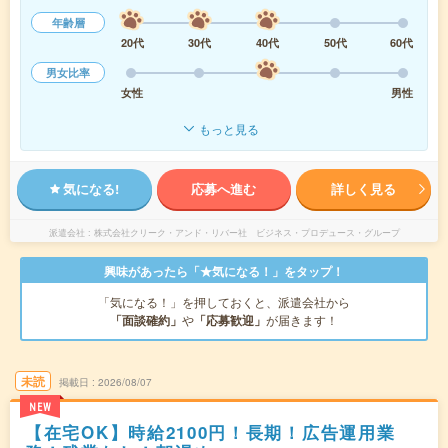
年齢層
20代
30代
40代
50代
60代
男女比率
女性
男性
もっと見る
気になる!
応募へ進む
詳しく見る
派遣会社
株式会社クリーク・アンド・リバー社 ビジネス・プロデュース・グループ
興味があったら「★気になる！」をタップ！
「気になる！」を押しておくと、派遣会社から
「面談確約」
や
「応募歓迎」
が届きます！
未読
掲載日
2026/08/07
NEW
【在宅OK】時給2100円！長期！広告運用業