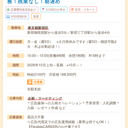
務！残業なし！朝遅め
交通費別途支給あり
土日祝日が休み
在宅・リモート
WEB登録OK
派遣
東京都新宿区
勤務地
新宿御苑前駅から徒歩3分／新宿三丁目駅から徒歩4分
月～金（週5日） ※土日祝休みです♪（週3日～相談可能♪
曜日頻度
火・木は出勤必須！）
10:00～15:00(実働4時間 休憩1時間) #15時まで
時間
2026年10月上旬～長期 ※10月～！
期間
時給2100円 月収例 168,000円
時給
交通費
全額支給
企画・マーケティング
仕事内容
＊広告媒体への入稿オペレーション＊予算管理・入札調整＊
入稿・レポート作成 など
英語力不要
応募資格
☆広告代理店での広告運用経験（業界は何でもOK！）
【FlexibleCAREERのお仕事です】