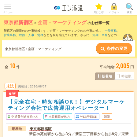
メニュー
気になる!
ログイン
検索
東京都新宿区
×
企画・マーケティング
のお仕事一覧
新宿区の派遣のお仕事情報です。企画・マーケティングのお仕事の他に、
一般事務
、
営業事務
、
総務・人事・労務
などを取り揃えています。さらに、
短期
・
単発
などの期
間や、
職種未経験OK
などのこだわり条件で絞り込んでいただけます。職種辞典：
企
画・マーケティングのお仕事とは？とは？
条件の変更
東京都新宿区 / 企画・マーケティング
10
2,005
全
件
平均時給:
円
時給順
新着順
未読
掲載日
2026/08/07
NEW
【完全在宅・時短相談OK！】デジタルマーケ
ティング会社で広告運用オペレーター！
交通費別途支給あり
土日祝日が休み
WEB登録OK
派遣
東京都新宿区
勤務地
新宿御苑前駅から徒歩3分／新宿三丁目駅から徒歩8分／東新