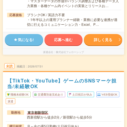
・マスターデータの作成やバランス調整および各種データ入
力業務・各種ゲーム内イベントの実装とリリースお…
ブランクOK / 英語力不要
応募資格
・1年半以上の運用プランナー経験・業務に必要な連携が適
切に行えるコミュニケーション力・Excel、P…
気になる!
応募へ進む
詳しく見る
派遣会社
株式会社フェローシップ
未読
掲載日
2026/07/31
【TikTok・YouTube】ゲームのSNSマーケ担
当/未経験OK
職種未経験OK
交通費別途支給あり
土日祝日が休み
WEB登録OK
派遣
東京都新宿区
勤務地
西新宿駅から徒歩2分／新宿駅から徒歩5分
月～金の週5日勤務(土日祝日休み)
曜日頻度