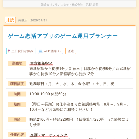
派遣会社
ランスタッド株式会社 第2営業部
未読
掲載日
2026/07/31
ゲーム恋活アプリのゲーム運用プランナー
土日祝日が休み
WEB登録OK
派遣
東京都新宿区
勤務地
東新宿駅から徒歩1分／新宿三丁目駅から徒歩6分／西武新宿
駅から徒歩10分／新宿駅から徒歩12分
勤務曜日：月、火、水、木、金 休暇 ：土、日、祝
曜日頻度
10:00-19:00 休憩60分
時間
【即日～長期】お仕事決まり次第調整可能：8月～、9月～、
期間
10月～などお気軽にご相談ください！
時給2160円～時給2260円 1日換算17280円 ※ご経験によ
時給
り優遇
企画・マーケティング
仕事内容