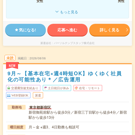
女性
男性
もっと見る
気になる!
応募へ進む
詳しく見る
派遣会社
パーソルテンプスタッフ株式会社
未読
掲載日
2026/08/06
NEW
9月～【基本在宅×週4時短OK】ゆくゆく社員
化の可能性あり＊／広告運用
交通費別途支給あり
土日祝日が休み
在宅・リモート
WEB登録OK
派遣
東京都新宿区
勤務地
新宿御苑前駅から徒歩3分／新宿三丁目駅から徒歩4分／新宿
駅から徒歩13分
月～金 ※週3、4日勤務も相談可
曜日頻度