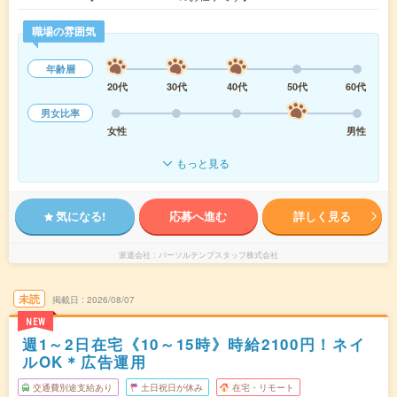
職場の雰囲気
年齢層
20代
30代
40代
50代
60代
男女比率
女性
男性
もっと見る
気になる!
応募へ進む
詳しく見る
派遣会社
パーソルテンプスタッフ株式会社
未読
掲載日
2026/08/07
NEW
週1～2日在宅《10～15時》時給2100円！ネイ
ルOK＊広告運用
交通費別途支給あり
土日祝日が休み
在宅・リモート