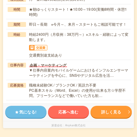
★朝ゆっくりスタート！★10:00～19:00(実働8時間・休憩1
時間
時間)
即日～長期 ※今月～、来月～スタートもご相談可能です！
期間
時給2400円（月収例：38万円～）※スキル・経験によって変
時給
動します。
交通費
交通費別途支給あり
企画・マーケティング
仕事内容
▼仕事内容案内モバイルゲームにおけるインフルエンサーマ
ーケティングを中心に、SNSやデジタル広告を活…
職種未経験OK / ブランクOK / 英語力不要
応募資格
PC基本スキル（Word、Excel）の使用が出来る方☆学歴不
問。フリーランスなどで働いていた方も歓…
気になる!
応募へ進む
詳しく見る
派遣会社
Anykan株式会社