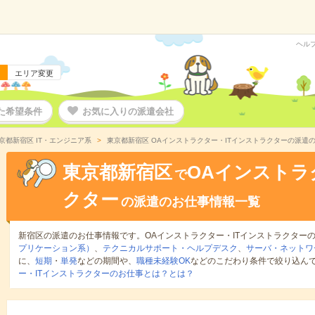
ヘル
エリア変更
た希望条件
お気に入りの派遣会社
京都新宿区 IT・エンジニア系
東京都新宿区 OAインストラクター・ITインストラクターの派遣
東京都新宿区
OAインストラ
で
クター
の派遣のお仕事情報一覧
新宿区の派遣のお仕事情報です。OAインストラクター・ITインストラクター
プリケーション系）
、
テクニカルサポート・ヘルプデスク
、
サーバ・ネットワ
に、
短期
・
単発
などの期間や、
職種未経験OK
などのこだわり条件で絞り込ん
ー・ITインストラクターのお仕事とは？とは？