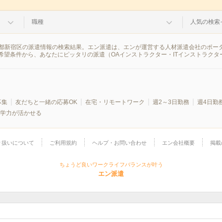
職種
人気の検索
 東京都新宿区の派遣情報の検索結果。エン派遣は、エンが運営する人材派遣会社のポー
希望条件から、あなたにピッタリの派遣（OAインストラクター・ITインストラクタ
募集
友だちと一緒の応募OK
在宅・リモートワーク
週2～3日勤務
週4日勤
学力が活かせる
り扱いについて
ご利用規約
ヘルプ・お問い合わせ
エン会社概要
掲載
ちょうど良いワークライフバランスが叶う
エン派遣