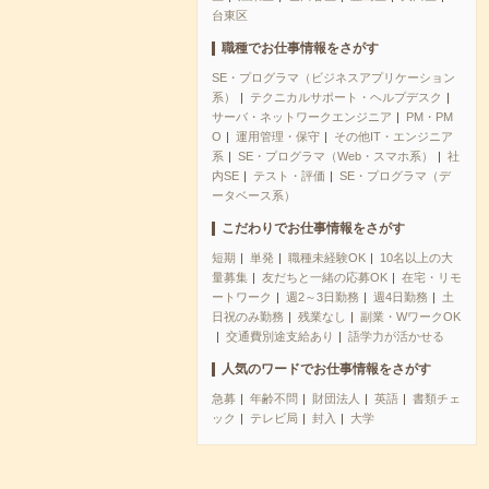
台東区
職種でお仕事情報をさがす
SE・プログラマ（ビジネスアプリケーション
系）
テクニカルサポート・ヘルプデスク
サーバ・ネットワークエンジニア
PM・PM
O
運用管理・保守
その他IT・エンジニア
系
SE・プログラマ（Web・スマホ系）
社
内SE
テスト・評価
SE・プログラマ（デ
ータベース系）
こだわりでお仕事情報をさがす
短期
単発
職種未経験OK
10名以上の大
量募集
友だちと一緒の応募OK
在宅・リモ
ートワーク
週2～3日勤務
週4日勤務
土
日祝のみ勤務
残業なし
副業・WワークOK
交通費別途支給あり
語学力が活かせる
人気のワードでお仕事情報をさがす
急募
年齢不問
財団法人
英語
書類チェ
ック
テレビ局
封入
大学