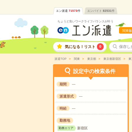
エン派遣
71573
件
エンバイト
82531
件
ちょうど良いワークライフバランスが叶う
関東版
気になる！リスト
0
保存し
派遣TOP
関東
東京都
東京都新宿区
東
設定中の検索条件
期間
---
派遣形式
---
時給
---
勤務地
新宿区
勤務エリア