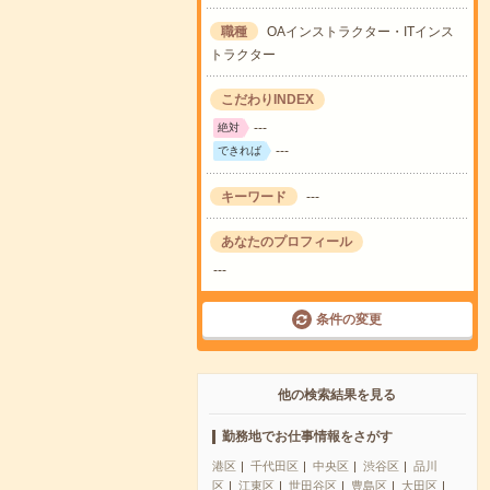
職種
OAインストラクター・ITインス
トラクター
こだわりINDEX
---
絶対
---
できれば
キーワード
---
あなたのプロフィール
---
条件の変更
他の検索結果を見る
勤務地でお仕事情報をさがす
港区
千代田区
中央区
渋谷区
品川
区
江東区
世田谷区
豊島区
大田区