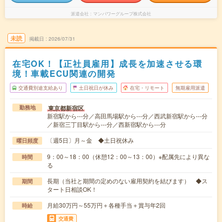
派遣会社
マンパワーグループ株式会社
未読
掲載日
2026/07/31
在宅OK！【正社員雇用】成長を加速させる環
境！車載ECU関連の開発
交通費別途支給あり
土日祝日が休み
在宅・リモート
無期雇用派遣
東京都新宿区
勤務地
新宿駅から---分／高田馬場駅から---分／西武新宿駅から---分
／新宿三丁目駅から---分／西新宿駅から---分
〔週5日〕月～金 ◆土日祝休み
曜日頻度
9：00～18：00（休憩12：00～13：00）※配属先により異な
時間
る
長期（当社と期間の定めのない雇用契約を結びます） ◆ス
期間
タート日相談OK！
月給30万円～55万円＋各種手当＋賞与年2回
時給
交通費