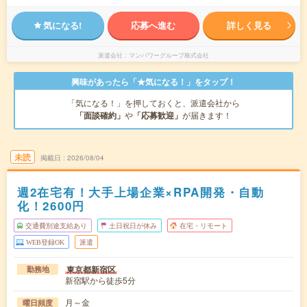
気になる!
応募へ進む
詳しく見る
派遣会社
マンパワーグループ株式会社
興味があったら「★気になる！」をタップ！
「気になる！」を押しておくと、派遣会社から
「面談確約」
や
「応募歓迎」
が届きます！
未読
掲載日
2026/08/04
週2在宅有！大手上場企業×RPA開発・自動
化！2600円
交通費別途支給あり
土日祝日が休み
在宅・リモート
WEB登録OK
派遣
東京都新宿区
勤務地
新宿駅から徒歩5分
月～金
曜日頻度