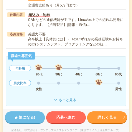
交通費支給あり（月5万円まで）
組込み・制御
仕事内容
CANなどの通信機能が主です。Linux/os上での組込み開発に
なります。【担当製品】(情報・通信)…
英語力不要
応募資格
高卒以上【具体的には】・ITのいずれかの業務経験をお持ち
の方(システムテスト、プログラミングなどの組…
職場の雰囲気
年齢層
20代
30代
40代
50代
60代
男女比率
女性
男性
もっと見る
気になる!
応募へ進む
詳しく見る
派遣会社
株式会社オープンアップネクストエンジニア （東証プライム上場企業グループ）