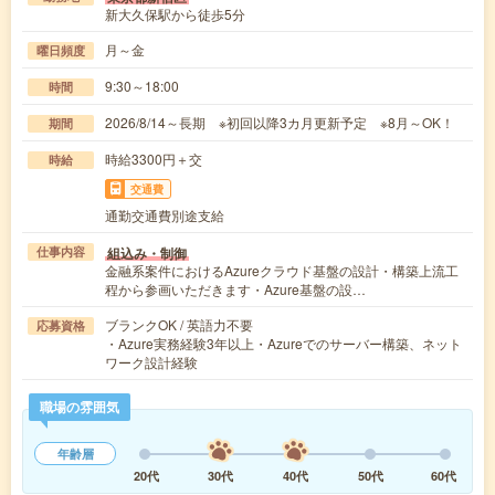
新大久保駅から徒歩5分
月～金
曜日頻度
9:30～18:00
時間
2026/8/14～長期 ※初回以降3カ月更新予定 ※8月～OK！
期間
時給3300円＋交
時給
交通費
通勤交通費別途支給
組込み・制御
仕事内容
金融系案件におけるAzureクラウド基盤の設計・構築上流工
程から参画いただきます・Azure基盤の設…
ブランクOK / 英語力不要
応募資格
・Azure実務経験3年以上・Azureでのサーバー構築、ネット
ワーク設計経験
職場の雰囲気
年齢層
20代
30代
40代
50代
60代