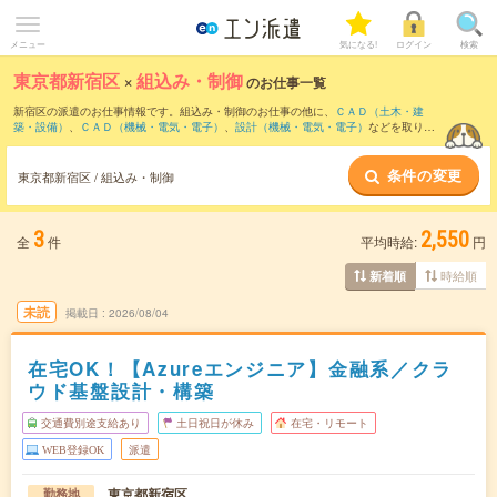
メニュー
気になる!
ログイン
検索
東京都新宿区
×
組込み・制御
のお仕事一覧
新宿区の派遣のお仕事情報です。組込み・制御のお仕事の他に、
ＣＡＤ（土木・建
築・設備）
、
ＣＡＤ（機械・電気・電子）
、
設計（機械・電気・電子）
などを取り揃
えています。さらに、
短期
・
単発
などの期間や、
職種未経験OK
などのこだわり条件で
絞り込んでいただけます。職種辞典：
組込み・制御のお仕事とは？とは？
条件の変更
東京都新宿区 / 組込み・制御
3
2,550
全
件
平均時給:
円
時給順
新着順
未読
掲載日
2026/08/04
在宅OK！【Azureエンジニア】金融系／クラ
ウド基盤設計・構築
交通費別途支給あり
土日祝日が休み
在宅・リモート
WEB登録OK
派遣
東京都新宿区
勤務地