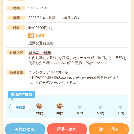
9:00～17:30
時間
2026/8/14～長期 ※8月～OK！
期間
時給2600円＋交
時給
交通費
通勤交通費支給
組込み・制御
仕事内容
社内効率化／DX化を目指したツール作成・運用など・RPAを
使用した各種システムの要件定義・設計・ツー…
ブランクOK / 英語力不要
応募資格
・RPAの開発経験(AutomationAnywhere経験者歓迎*また
は、別のRPAツール等)・要…
職場の雰囲気
年齢層
20代
30代
40代
50代
60代
気になる!
応募へ進む
詳しく見る