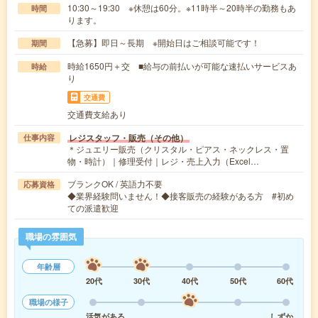
10:30～19:30 ※休憩は60分。※11時半～20時半の勤務もあ
時間
ります。
【急募】即日～長期 ※開始日はご相談可能です！
期間
時給1650円＋交 ■給与の前払いが可能な速払いサービスあ
時給
り
交通費
交通費支給あり
レジスタッフ・販売（その他）
仕事内容
＊ジュエリー販売（クリスタル・ピアス・ネックレス・置
物・時計）｜修理受付｜レジ・売上入力（Excel…
ブランクOK / 英語力不要
応募資格
◆業界経験問いません！◆接客販売の経験がある方 #初め
ての派遣歓迎
職場の雰囲気
年齢層
20代
30代
40代
50代
60代
職場の様子
活気がある
しずか