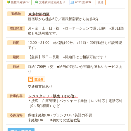
職種未経験OK
交通費別途支給あり
WEB登録OK
派遣
東京都新宿区
勤務地
新宿駅から徒歩5分／西武新宿駅から徒歩3分
月～金・土・日・祝 ※ローテーションで週5日制 ※週3日勤
曜日頻度
務も相談可能です。
12:00～21:00 ※休憩は60分。※11時～20時勤務も相談可能
時間
です。
【急募】即日～長期 ※開始日はご相談可能です！
期間
時給1700円＋交 ■給与の前払いが可能な速払いサービスあ
時給
り
交通費
交通費支給あり
レジスタッフ・販売（その他）
仕事内容
＊接客｜在庫管理｜バックヤード業務｜レジ対応｜電話応対
（0～5件程度）など
職種未経験OK / ブランクOK / 英語力不要
応募資格
未経験OK！ #初めての派遣歓迎