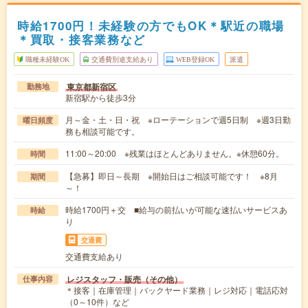
時給1700円！未経験の方でもOK＊駅近の職場
＊買取・接客業務など
職種未経験OK
交通費別途支給あり
WEB登録OK
派遣
東京都新宿区
勤務地
新宿駅から徒歩3分
月～金・土・日・祝 ※ローテーションで週5日制 ※週3日勤
曜日頻度
務も相談可能です。
11:00～20:00 ※残業はほとんどありません。※休憩60分。
時間
【急募】即日～長期 ※開始日はご相談可能です！ ※8月
期間
～！
時給1700円＋交 ■給与の前払いが可能な速払いサービスあ
時給
り
交通費
交通費支給あり
レジスタッフ・販売（その他）
仕事内容
＊接客｜在庫管理｜バックヤード業務｜レジ対応｜電話応対
（0～10件）など