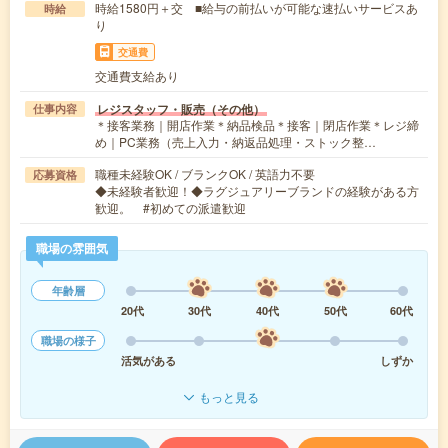
時給1580円＋交 ■給与の前払いが可能な速払いサービスあ
時給
り
交通費
交通費支給あり
レジスタッフ・販売（その他）
仕事内容
＊接客業務｜開店作業＊納品検品＊接客｜閉店作業＊レジ締
め｜PC業務（売上入力・納返品処理・ストック整…
職種未経験OK / ブランクOK / 英語力不要
応募資格
◆未経験者歓迎！◆ラグジュアリーブランドの経験がある方
歓迎。 #初めての派遣歓迎
職場の雰囲気
年齢層
20代
30代
40代
50代
60代
職場の様子
活気がある
しずか
もっと見る