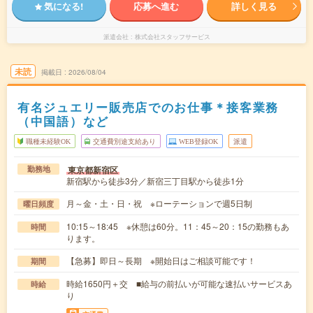
気になる!
応募へ進む
詳しく見る
派遣会社
株式会社スタッフサービス
未読
掲載日
2026/08/04
有名ジュエリー販売店でのお仕事＊接客業務
（中国語）など
職種未経験OK
交通費別途支給あり
WEB登録OK
派遣
東京都新宿区
勤務地
新宿駅から徒歩3分／新宿三丁目駅から徒歩1分
月～金・土・日・祝 ※ローテーションで週5日制
曜日頻度
10:15～18:45 ※休憩は60分。11：45～20：15の勤務もあ
時間
ります。
【急募】即日～長期 ※開始日はご相談可能です！
期間
時給1650円＋交 ■給与の前払いが可能な速払いサービスあ
時給
り