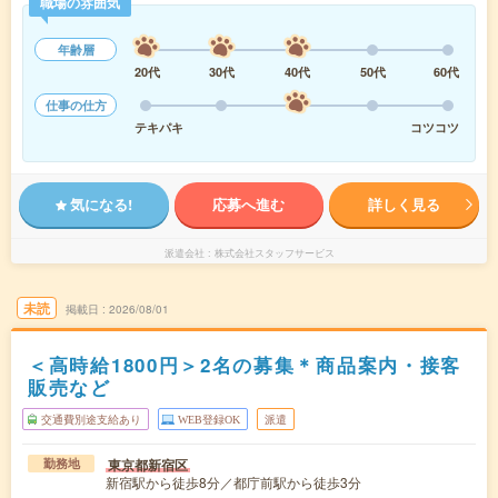
職場の雰囲気
年齢層
20代
30代
40代
50代
60代
仕事の仕方
テキパキ
コツコツ
気になる!
応募へ進む
詳しく見る
派遣会社
株式会社スタッフサービス
未読
掲載日
2026/08/01
＜高時給1800円＞2名の募集＊商品案内・接客
販売など
交通費別途支給あり
WEB登録OK
派遣
東京都新宿区
勤務地
新宿駅から徒歩8分／都庁前駅から徒歩3分