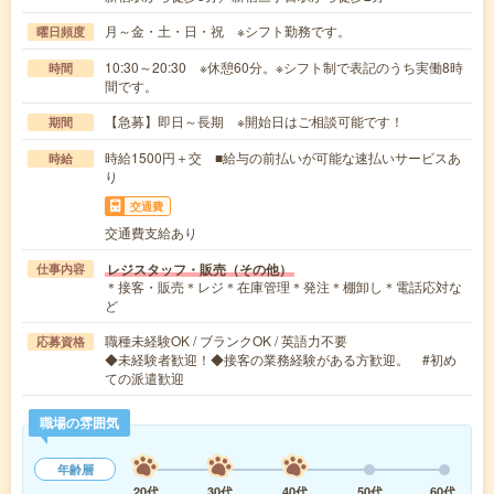
月～金・土・日・祝 ※シフト勤務です。
曜日頻度
10:30～20:30 ※休憩60分。※シフト制で表記のうち実働8時
時間
間です。
【急募】即日～長期 ※開始日はご相談可能です！
期間
時給1500円＋交 ■給与の前払いが可能な速払いサービスあ
時給
り
交通費
交通費支給あり
レジスタッフ・販売（その他）
仕事内容
＊接客・販売＊レジ＊在庫管理＊発注＊棚卸し＊電話応対な
ど
職種未経験OK / ブランクOK / 英語力不要
応募資格
◆未経験者歓迎！◆接客の業務経験がある方歓迎。 #初め
ての派遣歓迎
職場の雰囲気
年齢層
20代
30代
40代
50代
60代