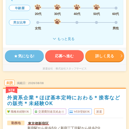
年齢層
20代
30代
40代
50代
60代
男女比率
女性
男性
もっと見る
気になる!
応募へ進む
詳しく見る
派遣会社
株式会社スタッフサービス
未読
掲載日
2026/08/08
NEW
外資系企業＊ほぼ基本定時におわる＊接客など
の販売＊未経験OK
職種未経験OK
交通費別途支給あり
WEB登録OK
派遣
東京都新宿区
勤務地
新宿駅から徒歩5分／新宿三丁目駅から徒歩2分