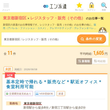
メニュー
気になる!
ログイン
検索
東京都新宿区
×
レジスタッフ・販売（その他）
のお仕事一覧
新宿区の派遣のお仕事情報です。レジスタッフ・販売（その他）のお仕事の他に、
販
売（アパレル・ファッション・コスメ）
、
テレマーケティング・テレフォンオペレー
ター・コールセンター
、
窓口・ショールーム・カウンター受付
などを取り揃えていま
す。さらに、
短期
・
単発
などの期間や、
職種未経験OK
などのこだわり条件で絞り込ん
条件の変更
でいただけます。職種辞典：
レジスタッフ・販売（その他）のお仕事とは？とは？
東京都新宿区 / レジスタッフ・販売（その他）
11
1,605
全
件
平均時給:
円
時給順
新着順
未読
掲載日
2026/08/08
NEW
基本定時で帰れる＊販売など＊駅近オフィス＊
食堂利用可能
交通費別途支給あり
WEB登録OK
派遣
東京都新宿区
勤務地
新宿駅から徒歩8分／新宿三丁目駅から徒歩2分