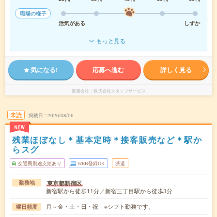
職場の様子
活気がある
しずか
もっと見る
気になる!
応募へ進む
詳しく見る
派遣会社
株式会社スタッフサービス
未読
掲載日
2026/08/06
NEW
残業ほぼなし＊基本定時＊接客販売など＊駅か
らスグ
交通費別途支給あり
WEB登録OK
派遣
東京都新宿区
勤務地
新宿駅から徒歩11分／新宿三丁目駅から徒歩3分
月～金・土・日・祝 ※シフト勤務です。
曜日頻度