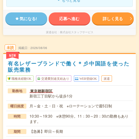
気になる!
応募へ進む
詳しく見る
派遣会社
株式会社スタッフサービス
未読
掲載日
2026/08/06
NEW
有名レザーブランドで働く＊彡中国語を使った
販売業務
職種未経験OK
交通費別途支給あり
WEB登録OK
派遣
東京都新宿区
勤務地
新宿三丁目駅から徒歩1分
月～金・土・日・祝 ※ローテーションで週5日制
曜日頻度
10:30～19:30 ※休憩90分。11：30～20：30の勤務もあり
時間
ます。
【急募】即日～長期
期間