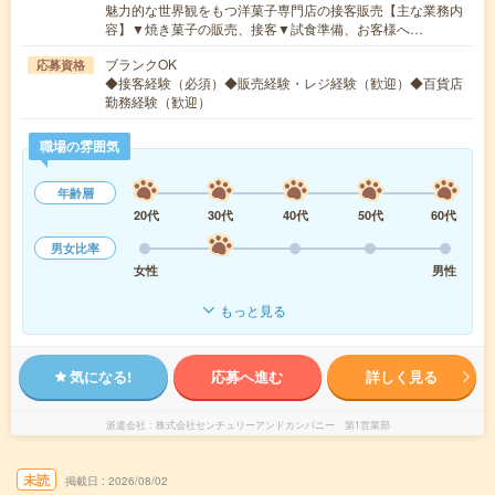
魅力的な世界観をもつ洋菓子専門店の接客販売【主な業務内
容】▼焼き菓子の販売、接客▼試食準備、お客様へ…
ブランクOK
応募資格
◆接客経験（必須）◆販売経験・レジ経験（歓迎）◆百貨店
勤務経験（歓迎）
職場の雰囲気
年齢層
20代
30代
40代
50代
60代
男女比率
女性
男性
もっと見る
気になる!
応募へ進む
詳しく見る
派遣会社
株式会社センチュリーアンドカンパニー 第1営業部
未読
掲載日
2026/08/02