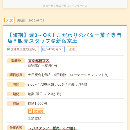
派遣会社
株式会社スタッフサービス
未読
掲載日
2026/08/03
【短期】週3～OK！こだわりのバター菓子専門
店＊販売スタッフ＠新宿京王
交通費別途支給あり
WEB登録OK
派遣
東京都新宿区
勤務地
新宿駅から徒歩1分
土日祝含む週3～4日勤務 ローテーションシフト制
曜日頻度
9:00～17:00休憩：60分 / 実働：7時間
時間
短期(即日 ～ 2-3か月)
期間
時給1,500円
時給
交通費
全額支給
レジスタッフ・販売（その他）
仕事内容