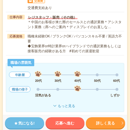
交通費
交通費支給あり
レジスタッフ・販売（その他）
仕事内容
＊中国のお客様が来た際のセールスとの通訳業務＊アシスタ
ント業務（席へのご案内＊ディスプレイのお直しな…
職種未経験OK / ブランクOK / パソコンスキル不要 / 英語力不
応募資格
要
◆宝飾業界or時計業界orハイブランドでの通訳業務もしくは
接客販売の経験がある方 #初めての派遣歓迎
職場の雰囲気
年齢層
20代
30代
40代
50代
60代
職場の様子
活気がある
しずか
もっと見る
気になる!
応募へ進む
詳しく見る