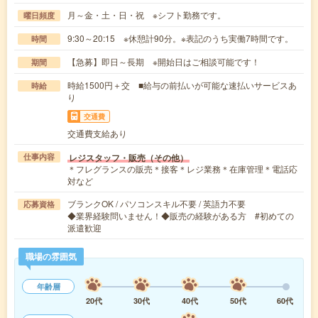
月～金・土・日・祝 ※シフト勤務です。
曜日頻度
9:30～20:15 ※休憩計90分。※表記のうち実働7時間です。
時間
【急募】即日～長期 ※開始日はご相談可能です！
期間
時給1500円＋交 ■給与の前払いが可能な速払いサービスあ
時給
り
交通費
交通費支給あり
レジスタッフ・販売（その他）
仕事内容
＊フレグランスの販売＊接客＊レジ業務＊在庫管理＊電話応
対など
ブランクOK / パソコンスキル不要 / 英語力不要
応募資格
◆業界経験問いません！◆販売の経験がある方 #初めての
派遣歓迎
職場の雰囲気
年齢層
20代
30代
40代
50代
60代