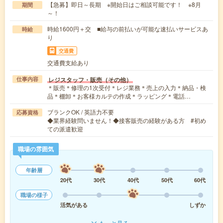
【急募】即日～長期 ※開始日はご相談可能です！ ※8月
期間
～！
時給1600円＋交 ■給与の前払いが可能な速払いサービスあ
時給
り
交通費
交通費支給あり
レジスタッフ・販売（その他）
仕事内容
＊販売＊修理の1次受付＊レジ業務＊売上の入力＊納品・検
品＊棚卸＊お客様カルテの作成＊ラッピング＊電話…
ブランクOK / 英語力不要
応募資格
◆業界経験問いません！◆接客販売の経験がある方 #初め
ての派遣歓迎
職場の雰囲気
年齢層
20代
30代
40代
50代
60代
職場の様子
活気がある
しずか
もっと見る