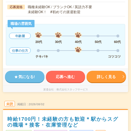
職種未経験OK / ブランクOK / 英語力不要
応募資格
未経験OK！ #初めての派遣歓迎
職場の雰囲気
年齢層
20代
30代
40代
50代
60代
仕事の仕方
テキパキ
コツコツ
気になる!
応募へ進む
詳しく見る
派遣会社
株式会社スタッフサービス
未読
掲載日
2026/08/02
時給1700円！未経験の方も歓迎＊駅からスグ
の職場＊接客・在庫管理など