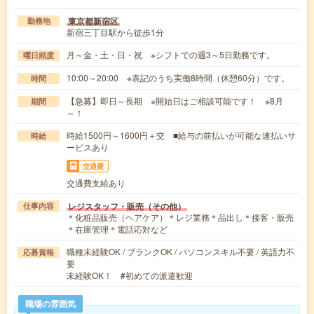
東京都新宿区
勤務地
新宿三丁目駅から徒歩1分
月～金・土・日・祝 ※シフトでの週3～5日勤務です。
曜日頻度
10:00～20:00 ※表記のうち実働8時間（休憩60分）です。
時間
【急募】即日～長期 ※開始日はご相談可能です！ ※8月
期間
～！
時給1500円～1600円＋交 ■給与の前払いが可能な速払いサ
時給
ービスあり
交通費
交通費支給あり
レジスタッフ・販売（その他）
仕事内容
＊化粧品販売（ヘアケア）＊レジ業務＊品出し＊接客・販売
＊在庫管理＊電話応対など
職種未経験OK / ブランクOK / パソコンスキル不要 / 英語力不
応募資格
要
未経験OK！ #初めての派遣歓迎
職場の雰囲気