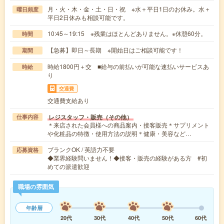
月・火・木・金・土・日・祝 ※水＋平日1日のお休み。水＋
曜日頻度
平日2日休みも相談可能です。
10:45～19:15 ※残業はほとんどありません。※休憩60分。
時間
【急募】即日～長期 ※開始日はご相談可能です！
期間
時給1800円＋交 ■給与の前払いが可能な速払いサービスあ
時給
り
交通費
交通費支給あり
レジスタッフ・販売（その他）
仕事内容
＊来店された会員様への商品案内・接客販売＊サプリメント
や化粧品の特徴・使用方法の説明＊健康・美容など…
ブランクOK / 英語力不要
応募資格
◆業界経験問いません！◆接客・販売の経験がある方 #初
めての派遣歓迎
職場の雰囲気
年齢層
20代
30代
40代
50代
60代