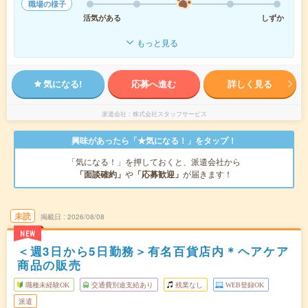
職場の様子
活気がある
しずか
もっと見る
気になる!
応募へ進む
詳しく見る
派遣会社
株式会社スタッフサービス
興味があったら「★気になる！」をタップ！
「気になる！」を押しておくと、派遣会社から
「面談確約」
や
「応募歓迎」
が届きます！
未読
掲載日
2026/08/08
NEW
＜週3日から5日勤務＞有名百貨店内＊ヘアケア
商品の販売
職種未経験OK
交通費別途支給あり
残業なし
WEB登録OK
派遣