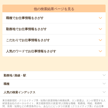
他の検索結果ページを見る
職種
でお仕事情報をさがす
勤務地
でお仕事情報をさがす
こだわり
でお仕事情報をさがす
人気のワード
でお仕事情報をさがす
勤務地 / 路線・駅
職種
人気の検索インデックス
東京都新宿区 - クリエイティブ系 - 短期の派遣情報の検索結果。エン派遣は、エンが運営する人
材派遣会社のポータルサイト。東京都新宿区の派遣/求人情報を職種、勤務地、時給、勤務時
間、長期・短期などの希望条件から、あなたにピッタリの派遣（クリエイティブ系）のお仕事