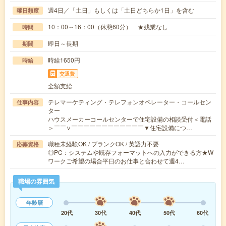
週4日／「土日」もしくは「土日どちらか1日」を含む
曜日頻度
10：00～16：00（休憩60分） ★残業なし
時間
即日～長期
期間
時給1650円
時給
交通費
全額支給
テレマーケティング・テレフォンオペレーター・コールセン
仕事内容
ター
ハウスメーカーコールセンターで住宅設備の相談受付＜電話
＞￣￣∨￣￣￣￣￣￣￣￣￣￣￣￣▼住宅設備につ…
職種未経験OK / ブランクOK / 英語力不要
応募資格
◎PC：システムや既存フォーマットへの入力ができる方★W
ワークご希望の場合平日のお仕事と合わせて週4…
職場の雰囲気
年齢層
20代
30代
40代
50代
60代