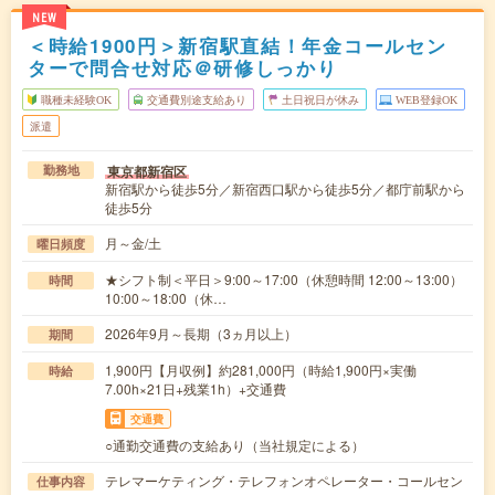
NEW
＜時給1900円＞新宿駅直結！年金コールセン
ターで問合せ対応＠研修しっかり
職種未経験OK
交通費別途支給あり
土日祝日が休み
WEB登録OK
派遣
東京都新宿区
勤務地
新宿駅から徒歩5分／新宿西口駅から徒歩5分／都庁前駅から
徒歩5分
月～金/土
曜日頻度
★シフト制＜平日＞9:00～17:00（休憩時間 12:00～13:00）
時間
10:00～18:00（休…
2026年9月～長期（3ヵ月以上）
期間
1,900円【月収例】約281,000円（時給1,900円×実働
時給
7.00h×21日+残業1h）+交通費
交通費
○通勤交通費の支給あり（当社規定による）
テレマーケティング・テレフォンオペレーター・コールセン
仕事内容