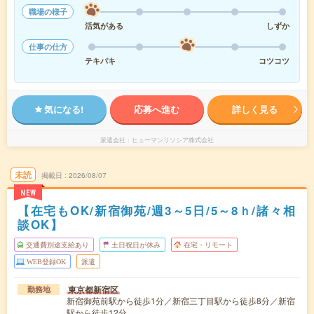
職場の様子
活気がある
しずか
仕事の仕方
テキパキ
コツコツ
気になる!
応募へ進む
詳しく見る
派遣会社
ヒューマンリソシア株式会社
未読
掲載日
2026/08/07
NEW
【在宅もOK/新宿御苑/週3～5日/5～8ｈ/諸々相
談OK】
交通費別途支給あり
土日祝日が休み
在宅・リモート
WEB登録OK
派遣
東京都新宿区
勤務地
新宿御苑前駅から徒歩1分／新宿三丁目駅から徒歩8分／新宿
駅から徒歩12分