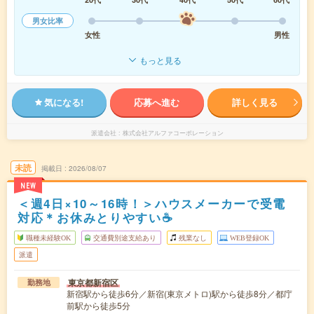
男女比率
女性
男性
もっと見る
気になる!
応募へ進む
詳しく見る
派遣会社
株式会社アルファコーポレーション
未読
掲載日
2026/08/07
NEW
＜週4日×10～16時！＞ハウスメーカーで受電
対応＊お休みとりやすい☕
職種未経験OK
交通費別途支給あり
残業なし
WEB登録OK
派遣
東京都新宿区
勤務地
新宿駅から徒歩6分／新宿(東京メトロ)駅から徒歩8分／都庁
前駅から徒歩5分