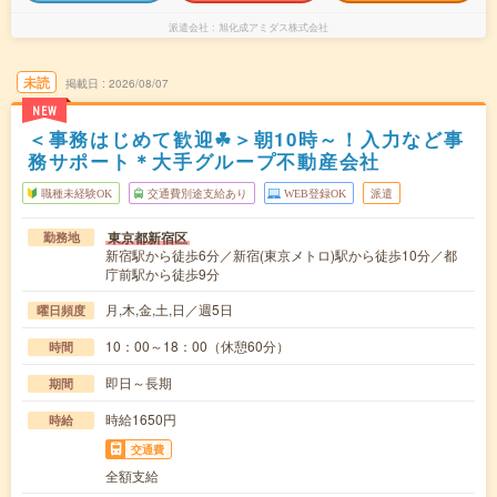
派遣会社
旭化成アミダス株式会社
未読
掲載日
2026/08/07
NEW
＜事務はじめて歓迎☘︎＞朝10時～！入力など事
務サポート＊大手グループ不動産会社
職種未経験OK
交通費別途支給あり
WEB登録OK
派遣
東京都新宿区
勤務地
新宿駅から徒歩6分／新宿(東京メトロ)駅から徒歩10分／都
庁前駅から徒歩9分
月,木,金,土,日／週5日
曜日頻度
10：00～18：00（休憩60分）
時間
即日～長期
期間
時給1650円
時給
交通費
全額支給