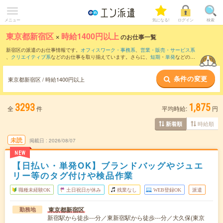
メニュー
気になる!
ログイン
検索
東京都新宿区
×
時給1400円以上
のお仕事一覧
新宿区の派遣のお仕事情報です。
オフィスワーク・事務系
、
営業・販売・サービス系
、
クリエイティブ系
などのお仕事を取り揃えています。さらに、
短期
・
単発
などの期
間や、
職種未経験OK
などのこだわり条件で絞り込んでいただけます。
条件の変更
東京都新宿区 / 時給1400円以上
3293
1,875
全
件
平均時給:
円
時給順
新着順
未読
掲載日
2026/08/07
NEW
【日払い・単発OK】ブランドバッグやジュエ
リー等のタグ付けや検品作業
職種未経験OK
土日祝日が休み
残業なし
WEB登録OK
派遣
東京都新宿区
勤務地
新宿駅から徒歩---分／東新宿駅から徒歩---分／大久保(東京