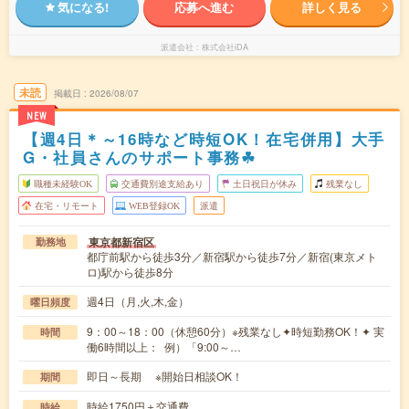
気になる!
応募へ進む
詳しく見る
派遣会社
株式会社iDA
未読
掲載日
2026/08/07
NEW
【週4日＊～16時など時短OK！在宅併用】大手
G・社員さんのサポート事務☘︎
職種未経験OK
交通費別途支給あり
土日祝日が休み
残業なし
在宅・リモート
WEB登録OK
派遣
東京都新宿区
勤務地
都庁前駅から徒歩3分／新宿駅から徒歩7分／新宿(東京メト
ロ)駅から徒歩8分
週4日（月,火,木,金）
曜日頻度
9：00～18：00（休憩60分）※残業なし✦時短勤務OK！✦ 実
時間
働6時間以上： 例）「9:00～…
即日～長期 ※開始日相談OK！
期間
時給1750円＋交通費
時給