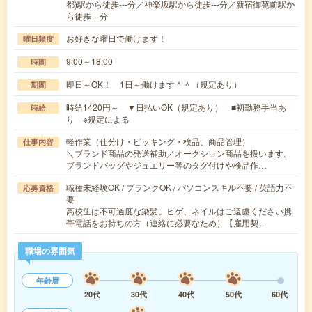
都)駅から徒歩---分／神楽坂駅から徒歩---分／新宿御苑前駅か
ら徒歩---分
お好きな曜日で働けます！
曜日頻度
9:00～18:00
時間
即日～OK！ 1日～働けます＾＾（規定あり）
期間
時給1420円～ ▼日払いOK（規定あり） ■初勤務手当あ
時給
り ※規定による
軽作業（仕分け・ピッキング・検品、商品管理）
仕事内容
＼ブランド商品の発送補助／オークション商品を扱います。
ブランドバッグやジュエリー等のタグ付けや検品作…
職種未経験OK / ブランクOK / パソコンスキル不要 / 英語力不
応募資格
要
高校生は不可過度な染髪、ヒゲ、ネイルはご遠慮ください携
帯電話をお持ちの方（連絡に必要なため）【雇用契…
職場の雰囲気
年齢層
20代
30代
40代
50代
60代