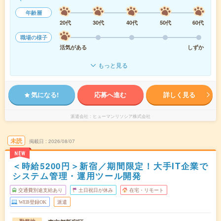
年齢層
20代
30代
40代
50代
60代
職場の様子
活気がある
しずか
もっと見る
気になる!
応募へ進む
詳しく見る
派遣会社
ヒューマンリソシア株式会社
未読
掲載日
2026/08/07
NEW
＜時給5200円＞新宿／期間限定！大手IT企業で
システム管理・運用ツール開発
交通費別途支給あり
土日祝日が休み
在宅・リモート
WEB登録OK
派遣