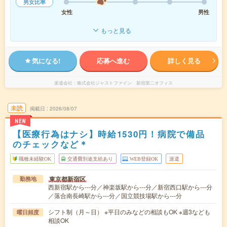
男女比率
女性
男性
もっと見る
気になる!
応募へ進む
詳しく見る
派遣会社
株式会社ジャストファイン 新宿第二オフィス
未読
掲載日
2026/08/07
NEW
【医療行為はナシ】時給1530円！病院で備品
のチェックなど＊
職種未経験OK
交通費別途支給あり
WEB登録OK
派遣
東京都新宿区
勤務地
西新宿駅から---分／神楽坂駅から---分／新宿西口駅から---分
／落合南長崎駅から---分／国立競技場駅から---分
シフト制（月～日） ※平日のみなどの相談もOK ※週3なども
曜日頻度
相談OK