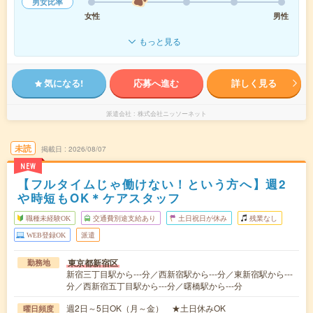
男女比率
女性
男性
もっと見る
気になる!
応募へ進む
詳しく見る
派遣会社
株式会社ニッソーネット
未読
掲載日
2026/08/07
NEW
【フルタイムじゃ働けない！という方へ】週2
や時短もOK＊ケアスタッフ
職種未経験OK
交通費別途支給あり
土日祝日が休み
残業なし
WEB登録OK
派遣
東京都新宿区
勤務地
新宿三丁目駅から---分／西新宿駅から---分／東新宿駅から---
分／西新宿五丁目駅から---分／曙橋駅から---分
週2日～5日OK（月～金） ★土日休みOK
曜日頻度