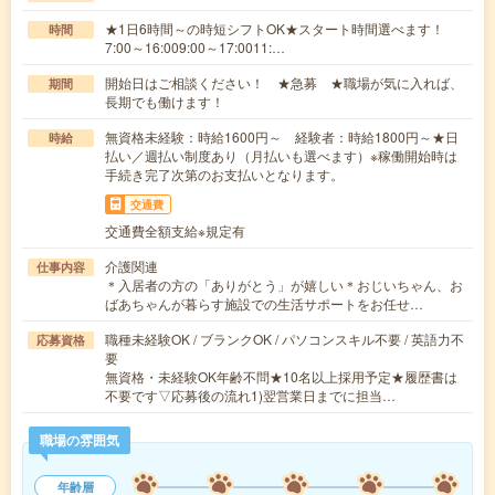
★1日6時間～の時短シフトOK★スタート時間選べます！
時間
7:00～16:009:00～17:0011:…
開始日はご相談ください！ ★急募 ★職場が気に入れば、
期間
長期でも働けます！
無資格未経験：時給1600円～ 経験者：時給1800円～★日
時給
払い／週払い制度あり（月払いも選べます）※稼働開始時は
手続き完了次第のお支払いとなります。
交通費
交通費全額支給※規定有
介護関連
仕事内容
＊入居者の方の「ありがとう」が嬉しい＊おじいちゃん、お
ばあちゃんが暮らす施設での生活サポートをお任せ…
職種未経験OK / ブランクOK / パソコンスキル不要 / 英語力不
応募資格
要
無資格・未経験OK年齢不問★10名以上採用予定★履歴書は
不要です▽応募後の流れ1)翌営業日までに担当…
職場の雰囲気
年齢層