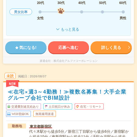
20代
30代
40代
50代
60代
男女比率
女性
男性
もっと見る
気になる!
応募へ進む
詳しく見る
派遣会社
株式会社アルファコーポレーション
未読
掲載日
2026/08/07
NEW
≪在宅×週3～4勤務！≫複数名募集！大手企業
グループ会社でBIM設計
交通費別途支給あり
土日祝日が休み
在宅・リモート
WEB登録OK
無期雇用派遣
東京都新宿区
勤務地
代々木駅から徒歩5分／新宿三丁目駅から徒歩6分／新宿駅か
ら徒歩10分／南新宿駅から徒歩11分／千駄ケ谷駅から徒歩