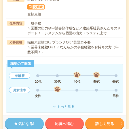
交通費
全額支給
一般事務
仕事内容
＼図面の出力や申請書類作成など／建築系社員さんたちのサ
ポート！・システムから図面の出力・システム上で…
職種未経験OK / ブランクOK / 英語力不要
応募資格
＼業界未経験OK！／なんらかの事務経験をお持ちの方（年
数不問！）
職場の雰囲気
年齢層
20代
30代
40代
50代
60代
男女比率
女性
男性
もっと見る
気になる!
応募へ進む
詳しく見る