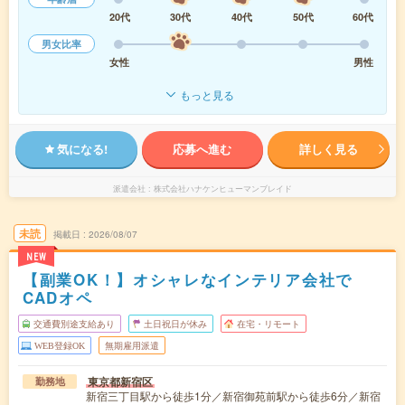
20代
30代
40代
50代
60代
男女比率
女性
男性
もっと見る
気になる!
応募へ進む
詳しく見る
派遣会社
株式会社ハナケンヒューマンブレイド
未読
掲載日
2026/08/07
NEW
【副業OK！】オシャレなインテリア会社で
CADオペ
交通費別途支給あり
土日祝日が休み
在宅・リモート
WEB登録OK
無期雇用派遣
東京都新宿区
勤務地
新宿三丁目駅から徒歩1分／新宿御苑前駅から徒歩6分／新宿