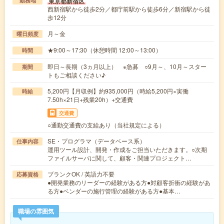
東京都新宿区
勤務地
西新宿駅から徒歩2分／都庁前駅から徒歩6分／新宿駅から徒
歩12分
月～金
曜日頻度
★9:00～17:30（休憩時間 12:00～13:00）
時間
即日～長期（3ヵ月以上） ※急募 ○9月～、10月～スター
期間
トもご相談ください♪
5,200円【月収例】約935,000円（時給5,200円×実働
時給
7.50h×21日+残業20h）+交通費
交通費
○通勤交通費の支給あり（当社規定による）
SE・プログラマ（データベース系）
仕事内容
運用ツール設計、開発・作成をご担当いただきます。○次期
ファイルサーバに関して、顧客・関連プロジェクト…
ブランクOK / 英語力不要
応募資格
●開発業務のリーダーの経験がある方●対顧客折衝の経験があ
る方●ベンダーの施行管理の経験がある方●基本…
職場の雰囲気