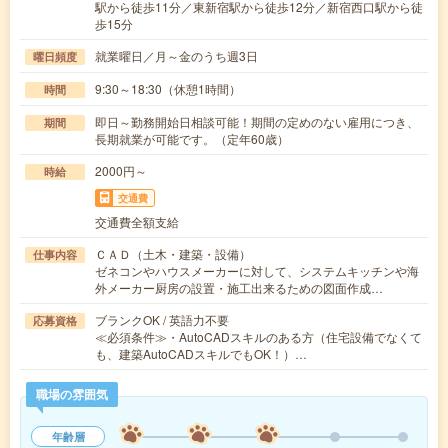
駅から徒歩11分／東新宿駅から徒歩12分／新宿西口駅から徒
歩15分
就業曜日／月～金のうち週3日
曜日頻度
9:30～18:30（休憩1時間）
時間
即日～勤務開始日相談可能！期間の定めのない雇用につき、
期間
長期就業が可能です。（定年60歳）
2000円～
時給
交通費
交通費全額支給
ＣＡＤ（土木・建築・設備）
仕事内容
ゼネコンやハウスメーカーに対して、システムキッチンや海
外メーカー厨房の設置・施工出来るための図面作成…
ブランクOK / 英語力不要
応募資格
≪必須条件≫・AutoCADスキルのある方（住宅設備でなくて
も、建築AutoCADスキルでもOK！）…
職場の雰囲気
年齢層