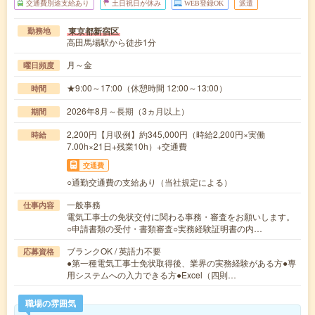
交通費別途支給あり
土日祝日が休み
WEB登録OK
派遣
東京都新宿区
勤務地
高田馬場駅から徒歩1分
月～金
曜日頻度
★9:00～17:00（休憩時間 12:00～13:00）
時間
2026年8月～長期（3ヵ月以上）
期間
2,200円【月収例】約345,000円（時給2,200円×実働
時給
7.00h×21日+残業10h）+交通費
交通費
○通勤交通費の支給あり（当社規定による）
一般事務
仕事内容
電気工事士の免状交付に関わる事務・審査をお願いします。
○申請書類の受付・書類審査○実務経験証明書の内…
ブランクOK / 英語力不要
応募資格
●第一種電気工事士免状取得後、業界の実務経験がある方●専
用システムへの入力できる方●Excel（四則…
職場の雰囲気