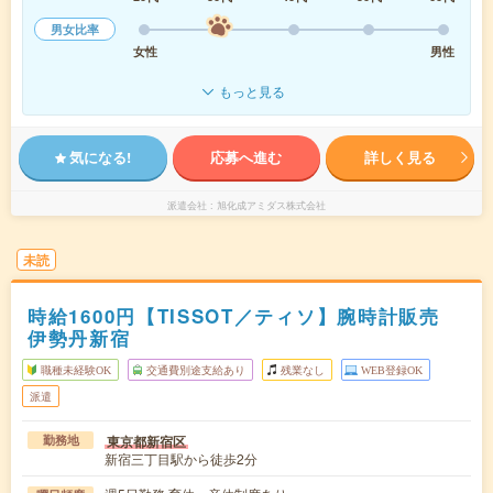
男女比率
女性
男性
もっと見る
気になる!
応募へ進む
詳しく見る
派遣会社
旭化成アミダス株式会社
未読
時給1600円【TISSOT／ティソ】腕時計販売
伊勢丹新宿
職種未経験OK
交通費別途支給あり
残業なし
WEB登録OK
派遣
東京都新宿区
勤務地
新宿三丁目駅から徒歩2分