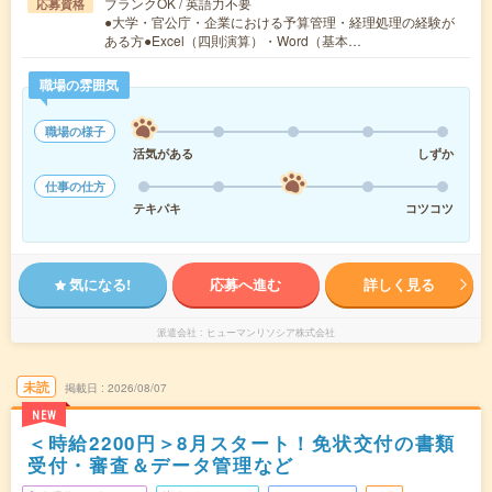
ブランクOK / 英語力不要
応募資格
●大学・官公庁・企業における予算管理・経理処理の経験が
ある方●Excel（四則演算）・Word（基本…
職場の雰囲気
職場の様子
活気がある
しずか
仕事の仕方
テキパキ
コツコツ
気になる!
応募へ進む
詳しく見る
派遣会社
ヒューマンリソシア株式会社
未読
掲載日
2026/08/07
NEW
＜時給2200円＞8月スタート！免状交付の書類
受付・審査＆データ管理など