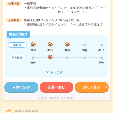
一般事務
仕事内容
＊事務初級者向け＊タイピングできればOKの事務！￣￣∨￣
￣￣￣￣￣￣￣￣￣￣￣▼PCデータ入力 ∟E…
職種未経験OK / ブランクOK / 英語力不要
応募資格
＼未経験歓迎！／◎タイピング、メール送受信が可能な方
職場の雰囲気
年齢層
20代
30代
40代
50代
60代
男女比率
女性
男性
もっと見る
気になる!
応募へ進む
詳しく見る
派遣会社
旭化成アミダス株式会社
未読
掲載日
2026/08/07