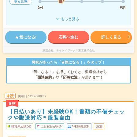
男女比率
女性
男性
もっと見る
気になる!
応募へ進む
詳しく見る
派遣会社
テイケイワークス東京株式会社
興味があったら「★気になる！」をタップ！
「気になる！」を押しておくと、派遣会社から
「面談確約」
や
「応募歓迎」
が届きます！
未読
掲載日
2026/08/07
NEW
【日払いあり】未経験OK！書類の不備チェッ
クや郵送対応＊服装自由
職種未経験OK
土日祝日が休み
WEB登録OK
派遣