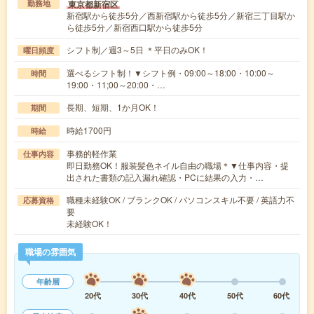
東京都新宿区
勤務地
新宿駅から徒歩5分／西新宿駅から徒歩5分／新宿三丁目駅か
ら徒歩5分／新宿西口駅から徒歩5分
シフト制／週3～5日 ＊平日のみOK！
曜日頻度
選べるシフト制！▼シフト例・09:00～18:00・10:00～
時間
19:00・11;00～20:00・…
長期、短期、1か月OK！
期間
時給1700円
時給
事務的軽作業
仕事内容
即日勤務OK！服装髪色ネイル自由の職場＊▼仕事内容・提
出された書類の記入漏れ確認・PCに結果の入力・…
職種未経験OK / ブランクOK / パソコンスキル不要 / 英語力不
応募資格
要
未経験OK！
職場の雰囲気
年齢層
20代
30代
40代
50代
60代