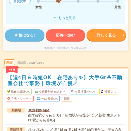
男女比率
女性
男性
もっと見る
気になる!
応募へ進む
詳しく見る
派遣会社
旭化成アミダス株式会社
未読
掲載日
2026/08/07
NEW
【週4日＆時短OK｜在宅あり✨】大手Gr☘︎不動
産会社で事務｜環境が自慢☄
職種未経験OK
交通費別途支給あり
土日祝日が休み
残業なし
在宅・リモート
WEB登録OK
派遣
東京都新宿区
勤務地
都庁前駅から徒歩3分／新宿駅から徒歩8分／新宿(東京メト
ロ)駅から徒歩8分
月,火,木,金,土 ／ 週4日 or 週5日 ✦週4日の場合は、平日のみ
曜日頻度