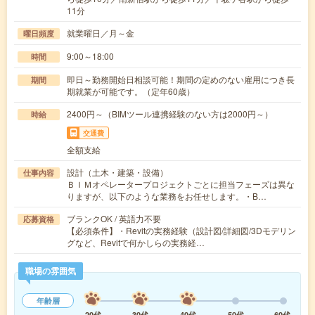
11分
就業曜日／月～金
曜日頻度
9:00～18:00
時間
即日～勤務開始日相談可能！期間の定めのない雇用につき長
期間
期就業が可能です。（定年60歳）
2400円～（BIMツール連携経験のない方は2000円～）
時給
交通費
全額支給
設計（土木・建築・設備）
仕事内容
ＢＩＭオペレータープロジェクトごとに担当フェーズは異な
りますが、以下のような業務をお任せします。・B…
ブランクOK / 英語力不要
応募資格
【必須条件】・Revitの実務経験（設計図/詳細図/3Dモデリン
グなど、Revitで何かしらの実務経…
職場の雰囲気
年齢層
20代
30代
40代
50代
60代