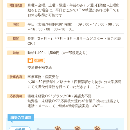
月曜～金曜、土曜（隔週・午前のみ）／週5日勤務 ※土曜出
曜日頻度
勤をした場合は、平日どこかで1日or希望があれば半日でも
お休み取得が可能です
平日（実働7時間/休憩1時間）・09：00～17：00・08：30
時間
～16：30・08：00～16：0…
長期（3ヶ月～）＊7月～,8月～,9月～などスタート日ご相談
期間
OK！
時給1,400～1,500円（※一部規定あり）
時給
交通費
交通費全額支給
医療事務・病院受付
仕事内容
＼30～50代活躍中／駅チカ！西新宿駅から徒歩1分大学病院
にて文書受付業務を行っていただきます。【文…
職種未経験OK / ブランクOK / 英語力不要
応募資格
無資格・未経験OK▽応募後の流れ○2営業日以内に担当より
電話・メールにてご連絡○登録面談実施 ※WE…
職場の雰囲気
年齢層