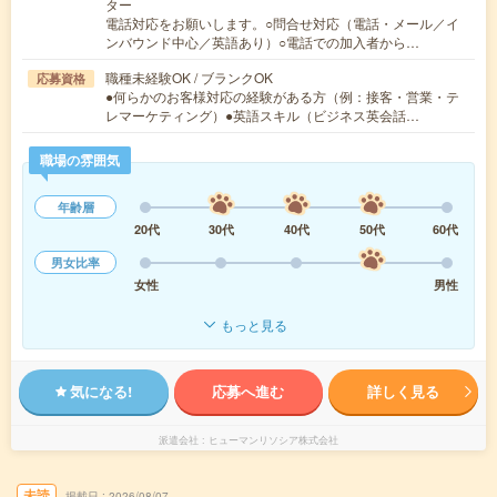
ター
電話対応をお願いします。○問合せ対応（電話・メール／イ
ンバウンド中心／英語あり）○電話での加入者から…
職種未経験OK / ブランクOK
応募資格
●何らかのお客様対応の経験がある方（例：接客・営業・テ
レマーケティング）●英語スキル（ビジネス英会話…
職場の雰囲気
年齢層
20代
30代
40代
50代
60代
男女比率
女性
男性
もっと見る
気になる!
応募へ進む
詳しく見る
派遣会社
ヒューマンリソシア株式会社
未読
掲載日
2026/08/07