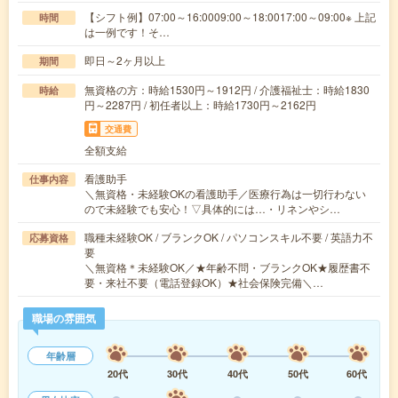
【シフト例】07:00～16:0009:00～18:0017:00～09:00※ 上記
時間
は一例です！そ…
即日～2ヶ月以上
期間
無資格の方：時給1530円～1912円 / 介護福祉士：時給1830
時給
円～2287円 / 初任者以上：時給1730円～2162円
交通費
全額支給
看護助手
仕事内容
＼無資格・未経験OKの看護助手／医療行為は一切行わない
ので未経験でも安心！▽具体的には…・リネンやシ…
職種未経験OK / ブランクOK / パソコンスキル不要 / 英語力不
応募資格
要
＼無資格＊未経験OK／★年齢不問・ブランクOK★履歴書不
要・来社不要（電話登録OK）★社会保険完備＼…
職場の雰囲気
年齢層
20代
30代
40代
50代
60代