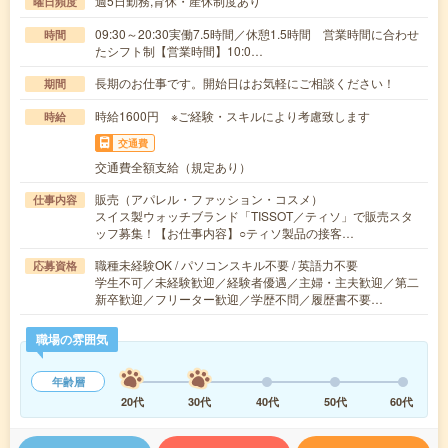
週5日勤務,育休・産休制度あり
曜日頻度
09:30～20:30実働7.5時間／休憩1.5時間 営業時間に合わせ
時間
たシフト制【営業時間】10:0…
長期のお仕事です。開始日はお気軽にご相談ください！
期間
時給1600円 ※ご経験・スキルにより考慮致します
時給
交通費
交通費全額支給（規定あり）
販売（アパレル・ファッション・コスメ）
仕事内容
スイス製ウォッチブランド「TISSOT／ティソ」で販売スタ
ッフ募集！【お仕事内容】○ティソ製品の接客…
職種未経験OK / パソコンスキル不要 / 英語力不要
応募資格
学生不可／未経験歓迎／経験者優遇／主婦・主夫歓迎／第二
新卒歓迎／フリーター歓迎／学歴不問／履歴書不要…
職場の雰囲気
年齢層
20代
30代
40代
50代
60代