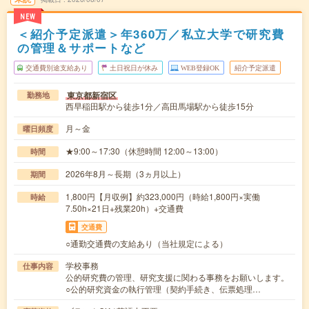
NEW
＜紹介予定派遣＞年360万／私立大学で研究費
の管理＆サポートなど
交通費別途支給あり
土日祝日が休み
WEB登録OK
紹介予定派遣
東京都新宿区
勤務地
西早稲田駅から徒歩1分／高田馬場駅から徒歩15分
月～金
曜日頻度
★9:00～17:30（休憩時間 12:00～13:00）
時間
2026年8月～長期（3ヵ月以上）
期間
1,800円【月収例】約323,000円（時給1,800円×実働
時給
7.50h×21日+残業20h）+交通費
交通費
○通勤交通費の支給あり（当社規定による）
学校事務
仕事内容
公的研究費の管理、研究支援に関わる事務をお願いします。
○公的研究資金の執行管理（契約手続き、伝票処理…