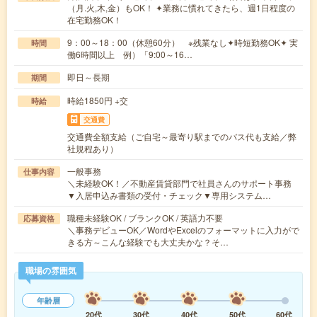
（月.火,木,金）もOK！ ✦業務に慣れてきたら、週1日程度の
在宅勤務OK！
9：00～18：00（休憩60分） ※残業なし✦時短勤務OK✦ 実
時間
働6時間以上 例）「9:00～16…
即日～長期
期間
時給1850円 +交
時給
交通費
交通費全額支給（ご自宅～最寄り駅までのバス代も支給／弊
社規程あり）
一般事務
仕事内容
＼未経験OK！／不動産賃貸部門で社員さんのサポート事務
▼入居申込み書類の受付・チェック▼専用システム…
職種未経験OK / ブランクOK / 英語力不要
応募資格
＼事務デビューOK／WordやExcelのフォーマットに入力がで
きる方～こんな経験でも大丈夫かな？そ…
職場の雰囲気
年齢層
20代
30代
40代
50代
60代