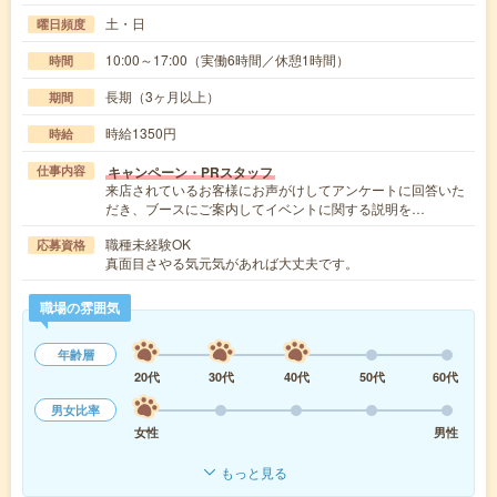
土・日
曜日頻度
10:00～17:00（実働6時間／休憩1時間）
時間
長期（3ヶ月以上）
期間
時給1350円
時給
キャンペーン・PRスタッフ
仕事内容
来店されているお客様にお声がけしてアンケートに回答いた
だき、ブースにご案内してイベントに関する説明を…
職種未経験OK
応募資格
真面目さやる気元気があれば大丈夫です。
職場の雰囲気
年齢層
20代
30代
40代
50代
60代
男女比率
女性
男性
もっと見る