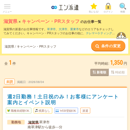
メニュー
気になる!
ログイン
検索
滋賀県
×
キャンペーン・PRスタッフ
のお仕事一覧
滋賀県の派遣のお仕事情報です。
草津市
、
大津市
、
栗東市
などのエリアをチェックし
てみてください。キャンペーン・PRスタッフのお仕事の他に、
テレマーケティング・
テレフォンオペレーター・コールセンター
、
販売（アパレル・ファッション・コス
メ）
、
営業・企画営業・ラウンダー
などを取り揃えています。さらに、
短期
・
単発
な
条件の変更
どの期間や、
職種未経験OK
などのこだわり条件で絞り込んでいただけます。職種辞
滋賀県 / キャンペーン・PRスタッフ
典：
キャンペーン・PRスタッフのお仕事とは？とは？
1
1,350
全
件
平均時給:
円
時給順
新着順
未読
掲載日
2026/08/04
週2日勤務！土日祝のみ！お客様にアンケート
案内とイベント説明
職種未経験OK
残業なし
WEB登録OK
派遣
草津市
滋賀県
勤務地
南草津駅から徒歩---分