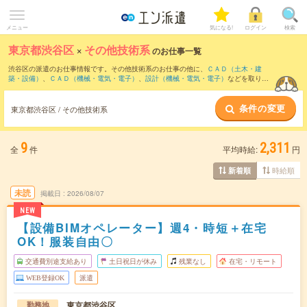
メニュー
気になる!
ログイン
検索
東京都渋谷区
×
その他技術系
のお仕事一覧
渋谷区の派遣のお仕事情報です。その他技術系のお仕事の他に、
ＣＡＤ（土木・建
築・設備）
、
ＣＡＤ（機械・電気・電子）
、
設計（機械・電気・電子）
などを取り揃
えています。さらに、
短期
・
単発
などの期間や、
職種未経験OK
などのこだわり条件で
絞り込んでいただけます。
条件の変更
東京都渋谷区 / その他技術系
9
2,311
全
件
平均時給:
円
時給順
新着順
未読
掲載日
2026/08/07
NEW
【設備BIMオペレーター】週4・時短＋在宅
OK！服装自由〇
交通費別途支給あり
土日祝日が休み
残業なし
在宅・リモート
WEB登録OK
派遣
東京都渋谷区
勤務地