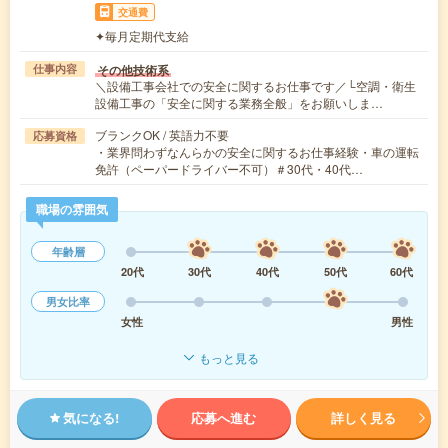
交通費
✦毎月定期代支給
その他技術系
仕事内容
＼設備工事会社での安全に関するお仕事です／└空調・衛生
設備工事の「安全に関する業務全般」をお願いしま…
ブランクOK / 英語力不要
応募資格
・業界問わずなんらかの安全に関するお仕事経験・車の運転
免許（ペーパードライバー不可）＃30代・40代…
職場の雰囲気
年齢層
20代
30代
40代
50代
60代
男女比率
女性
男性
もっと見る
気になる!
応募へ進む
詳しく見る