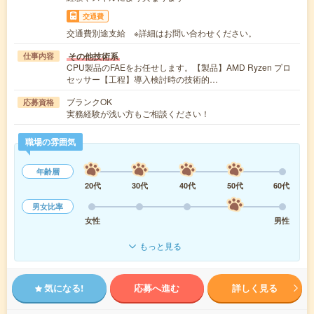
交通費
交通費別途支給 ※詳細はお問い合わせください。
その他技術系
仕事内容
CPU製品のFAEをお任せします。【製品】AMD Ryzen プロ
セッサー【工程】導入検討時の技術的…
ブランクOK
応募資格
実務経験が浅い方もご相談ください！
職場の雰囲気
年齢層
20代
30代
40代
50代
60代
男女比率
女性
男性
もっと見る
気になる!
応募へ進む
詳しく見る