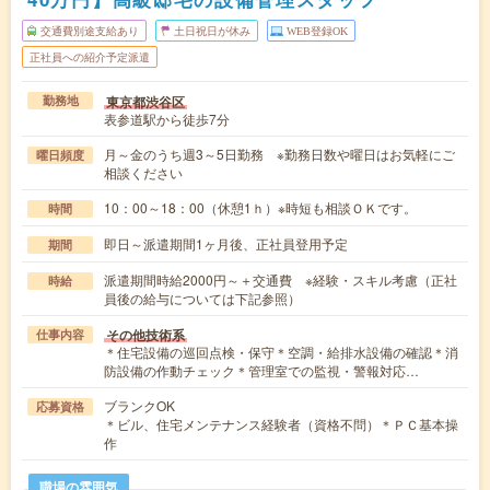
交通費別途支給あり
土日祝日が休み
WEB登録OK
正社員への紹介予定派遣
東京都渋谷区
勤務地
表参道駅から徒歩7分
月～金のうち週3～5日勤務 ※勤務日数や曜日はお気軽にご
曜日頻度
相談ください
10：00～18：00（休憩1ｈ）※時短も相談ＯＫです。
時間
即日～派遣期間1ヶ月後、正社員登用予定
期間
派遣期間時給2000円～＋交通費 ※経験・スキル考慮（正社
時給
員後の給与については下記参照）
その他技術系
仕事内容
＊住宅設備の巡回点検・保守＊空調・給排水設備の確認＊消
防設備の作動チェック＊管理室での監視・警報対応…
ブランクOK
応募資格
＊ビル、住宅メンテナンス経験者（資格不問）＊ＰＣ基本操
作
職場の雰囲気