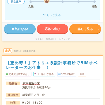
男女比率
女性
男性
もっと見る
気になる!
応募へ進む
詳しく見る
派遣会社
株式会社オール ウェイズ
未読
掲載日
2026/08/05
【恵比寿！】アトリエ系設計事務所でBIMオペ
レーターのお仕事！！
交通費別途支給あり
土日祝日が休み
WEB登録OK
派遣
東京都渋谷区
勤務地
恵比寿駅から徒歩10分
就業曜日／月～金
曜日頻度
9：00～18：00
時間