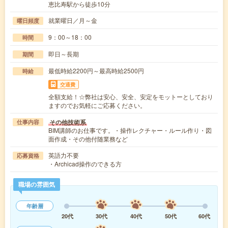
恵比寿駅から徒歩10分
就業曜日／月～金
曜日頻度
9：00～18：00
時間
即日～長期
期間
最低時給2200円～最高時給2500円
時給
交通費
全額支給！☆弊社は安心、安全、安定をモットーとしており
ますのでお気軽にご応募ください。
その他技術系
仕事内容
BIM講師のお仕事です。・操作レクチャー・ルール作り・図
面作成・その他付随業務など
英語力不要
応募資格
・Archicad操作のできる方
職場の雰囲気
年齢層
20代
30代
40代
50代
60代