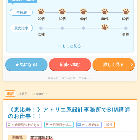
年齢層
20代
30代
40代
50代
60代
男女比率
女性
男性
もっと見る
気になる!
応募へ進む
詳しく見る
派遣会社
株式会社サークルネット
未読
掲載日
2026/08/05
《恵比寿！》アトリエ系設計事務所でBIM講師
のお仕事！！
交通費別途支給あり
土日祝日が休み
WEB登録OK
派遣
東京都渋谷区
勤務地