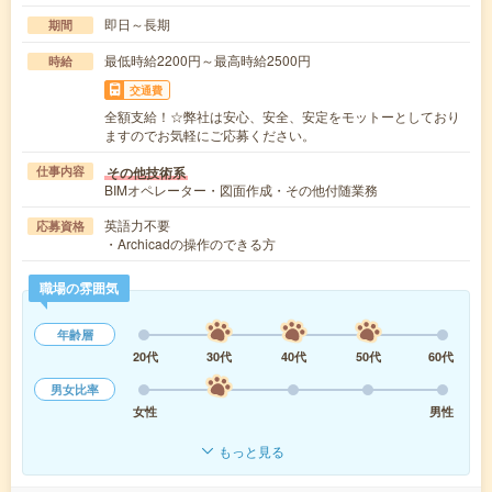
即日～長期
期間
最低時給2200円～最高時給2500円
時給
交通費
全額支給！☆弊社は安心、安全、安定をモットーとしており
ますのでお気軽にご応募ください。
その他技術系
仕事内容
BIMオペレーター・図面作成・その他付随業務
英語力不要
応募資格
・Archicadの操作のできる方
職場の雰囲気
年齢層
20代
30代
40代
50代
60代
男女比率
女性
男性
もっと見る