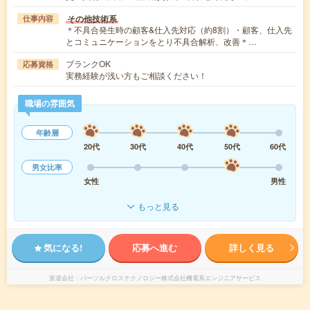
その他技術系
仕事内容
＊不具合発生時の顧客&仕入先対応（約8割）・顧客、仕入先
とコミュニケーションをとり不具合解析、改善＊…
ブランクOK
応募資格
実務経験が浅い方もご相談ください！
職場の雰囲気
年齢層
20代
30代
40代
50代
60代
男女比率
女性
男性
もっと見る
気になる!
応募へ進む
詳しく見る
派遣会社
パーソルクロステクノロジー株式会社機電系エンジニアサービス