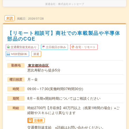
派遣会社
株式会社ネットセーブ
未読
掲載日
2026/07/28
【リモート相談可】商社での車載製品や半導体
部品のCQE
交通費別途支給あり
土日祝日が休み
在宅・リモート
WEB登録OK
派遣
東京都渋谷区
勤務地
恵比寿駅から徒歩5分
月～金
曜日頻度
09:00～17:30(実働時間07時間30分)
時間
8月～長期※開始時期についてはご相談ください
期間
時給2700円【月収例】40万円以上（残業1時間の場合）※ご
時給
経験やスキルにより異なります
交通費
交通費別途支給 ※詳細はお問い合わせください。