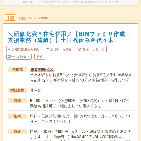
派遣会社
パーソルクロステクノロジー株式会社機電系エンジニアサービス
未読
掲載日
2026/08/05
＼研修充実＊在宅併用／【BIMファミリ作成・
支援業務（建築）】土日祝休み＠代々木
交通費別途支給あり
土日祝日が休み
在宅・リモート
WEB登録OK
派遣
東京都渋谷区
勤務地
代々木駅から徒歩5分／北参道駅から徒歩9分／千駄ケ谷駅か
ら徒歩12分／新宿駅から徒歩10分／南新宿駅から徒歩11分
月～金
曜日頻度
9：00～18：00（休憩60分・実働8時間）＞＞週4日・時短
時間
勤務も相談可〇一緒によりよい働き方をす…
即日～長期／初回2か月・翌3カ月毎更新8月～、9月～、10
期間
月～ ご相談ください！
時給2,400円～2,600円 ※スキル・経験等を考慮の上決定致
時給
します。【 月給例 】時給2,400円×8H×20日稼働＝