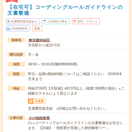
【在宅可】コーディングルールガイドラインの
文書整備
交通費別途支給あり
土日祝日が休み
在宅・リモート
WEB登録OK
派遣
東京都渋谷区
勤務地
渋谷駅から徒歩10分
月～金
曜日頻度
09:00～18:00(実働時間08時間)
時間
即日～短期※開始時期についてはご相談ください 2026年8
期間
月末まで
時給2700円【月収例】48万円以上（残業15時間の場合）※ご
時給
経験やスキルにより異なります
交通費
交通費別途支給 ※詳細はお問い合わせください。
その他技術系
仕事内容
C++コーディングルールガイドラインの文書整備をお任せし
ます。【詳細】・他部署が実施した静的解析ツー…