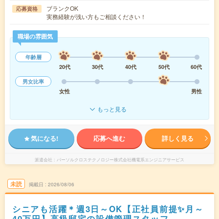
ブランクOK
応募資格
実務経験が浅い方もご相談ください！
職場の雰囲気
年齢層
20代
30代
40代
50代
60代
男女比率
女性
男性
もっと見る
気になる!
応募へ進む
詳しく見る
派遣会社
パーソルクロステクノロジー株式会社機電系エンジニアサービス
未読
掲載日
2026/08/06
シニアも活躍＊週3日～OK【正社員前提✨月～
40万円】高級邸宅の設備管理スタッフ