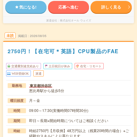
気になる!
応募へ進む
詳しく見る
派遣会社
株式会社オール ウェイズ
未読
掲載日
2026/08/05
2750円！【在宅可＊英語】CPU製品のFAE
交通費別途支給あり
土日祝日が休み
在宅・リモート
WEB登録OK
派遣
東京都渋谷区
勤務地
恵比寿駅から徒歩5分
月～金
曜日頻度
09:00～17:30(実働時間07時間30分)
時間
即日～長期※開始時期についてはご相談ください
期間
時給2750円【月収例】48万円以上（残業20時間の場合）※ご
時給
経験やスキルにより異なります