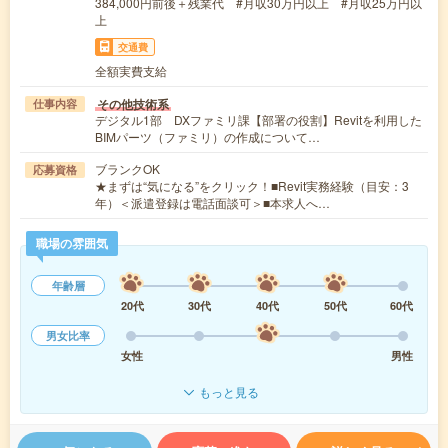
384,000円前後＋残業代 #月収30万円以上 #月収25万円以
上
交通費
全額実費支給
その他技術系
仕事内容
デジタル1部 DXファミリ課【部署の役割】Revitを利用した
BIMパーツ（ファミリ）の作成について…
ブランクOK
応募資格
★まずは“気になる”をクリック！■Revit実務経験（目安：3
年）＜派遣登録は電話面談可＞■本求人へ…
職場の雰囲気
年齢層
20代
30代
40代
50代
60代
男女比率
女性
男性
もっと見る