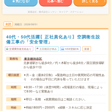
気になる!
応募へ進む
詳しく見る
派遣会社
株式会社ニッケン・キャリア・ステーション
未読
掲載日
2026/08/01
40代・50代活躍〖正社員化あり〗空調衛生設
備工事の「安全管理」
交通費別途支給あり
土日祝日が休み
WEB登録OK
派遣
東京都渋谷区
勤務地
北参道駅から徒歩4分／代々木駅から徒歩6分／国立競技場駅
から徒歩11分
✦月～金（週休2日制） ※緊急時は土日や夜間対応の可能性あ
曜日頻度
り その場合は平日に代休を取っていただけます
✦8:30～17:30（休憩1時間）※現場直行の場合、現場によっ
時間
て8:00～など変動あり
✦即日～長期 ※就業開始日はご相談ください。
期間
✦時給1800円～2500円 ※経験・スキルに応じ決定
時給