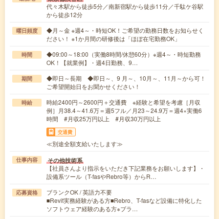
代々木駅から徒歩5分／南新宿駅から徒歩11分／千駄ケ谷駅
から徒歩12分
◆月～金 ※週4～・時短OK！ご希望の勤務日数をお知らせく
曜日頻度
ださい！ ※1か月間の研修後は「ほぼ在宅勤務OK」
◆09:00～18:00（実働8時間/休憩60分）※週4～・時短勤務
時間
OK！【就業例】・週4日勤務、9…
◆即日～長期 ◆即日～、9 月～、10月～、11月～から可！
期間
ご希望開始日をお聞かせください！
時給2400円～2600円＋交通費 ※経験と希望を考慮［月収
時給
例］月38.4～41.6万＝週5フル／月23～24.9万＝週4×実働6
時間 #月収25万円以上 #月収30万円以上
交通費
≪別途全額支給いたします≫
その他技術系
仕事内容
【社員さんより指示をいただき下記業務をお願いします】・
設備系ツール（T-fasやRebro等）からR…
ブランクOK / 英語力不要
応募資格
■Revit実務経験がある方■Rebro、T-fasなど設備に特化した
ソフトウェア経験のある方※ブラ…