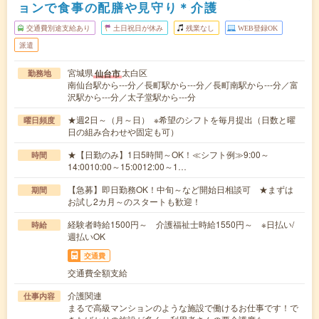
ョンで食事の配膳や見守り＊介護
交通費別途支給あり
土日祝日が休み
残業なし
WEB登録OK
派遣
宮城県
太白区
仙台市
勤務地
南仙台駅から---分／長町駅から---分／長町南駅から---分／富
沢駅から---分／太子堂駅から---分
★週2日～（月～日） ※希望のシフトを毎月提出（日数と曜
曜日頻度
日の組み合わせや固定も可）
★【日勤のみ】1日5時間～OK！≪シフト例≫9:00～
時間
14:0010:00～15:0012:00～1…
【急募】即日勤務OK！中旬～など開始日相談可 ★まずは
期間
お試し2カ月～のスタートも歓迎！
経験者時給1500円～ 介護福祉士時給1550円～ ※日払い/
時給
週払いOK
交通費
交通費全額支給
介護関連
仕事内容
まるで高級マンションのような施設で働けるお仕事です！で