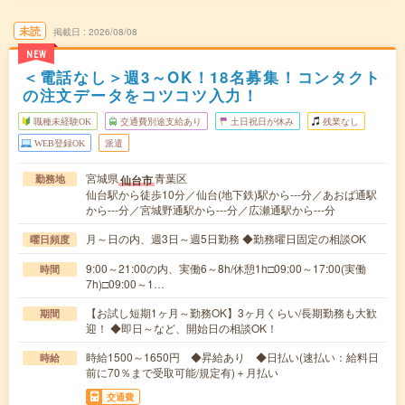
未読
掲載日
2026/08/08
NEW
＜電話なし＞週3～OK！18名募集！コンタクト
の注文データをコツコツ入力！
職種未経験OK
交通費別途支給あり
土日祝日が休み
残業なし
WEB登録OK
派遣
宮城県
青葉区
仙台市
勤務地
仙台駅から徒歩10分／仙台(地下鉄)駅から---分／あおば通駅
から---分／宮城野通駅から---分／広瀬通駅から---分
月～日の内、週3日～週5日勤務 ◆勤務曜日固定の相談OK
曜日頻度
9:00～21:00の内、実働6～8h/休憩1h□09:00～17:00(実働
時間
7h)□09:00～1…
【お試し短期1ヶ月～勤務OK】3ヶ月くらい/長期勤務も大歓
期間
迎！ ◆即日～など、開始日の相談OK！
時給1500～1650円 ◆昇給あり ◆日払い(速払い：給料日
時給
前に70％まで受取可能/規定有)＋月払い
交通費