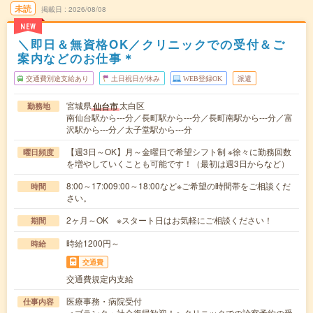
未読
掲載日
2026/08/08
NEW
＼即日＆無資格OK／クリニックでの受付＆ご
案内などのお仕事＊
交通費別途支給あり
土日祝日が休み
WEB登録OK
派遣
宮城県
太白区
仙台市
勤務地
南仙台駅から---分／長町駅から---分／長町南駅から---分／富
沢駅から---分／太子堂駅から---分
【週3日～OK】月～金曜日で希望シフト制 ※徐々に勤務回数
曜日頻度
を増やしていくことも可能です！（最初は週3日からなど）
8:00～17:009:00～18:00など※ご希望の時間帯をご相談くだ
時間
さい。
2ヶ月～OK ※スタート日はお気軽にご相談ください！
期間
時給1200円～
時給
交通費
交通費規定内支給
医療事務・病院受付
仕事内容
＜ブランク・社会復帰歓迎！＞クリニックでの診察予約の受