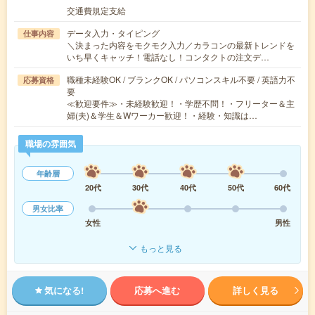
交通費規定支給
データ入力・タイピング
仕事内容
＼決まった内容をモクモク入力／カラコンの最新トレンドを
いち早くキャッチ！電話なし！コンタクトの注文デ…
職種未経験OK / ブランクOK / パソコンスキル不要 / 英語力不
応募資格
要
≪歓迎要件≫・未経験歓迎！・学歴不問！・フリーター＆主
婦(夫)＆学生＆Wワーカー歓迎！・経験・知識は…
職場の雰囲気
年齢層
20代
30代
40代
50代
60代
男女比率
女性
男性
もっと見る
気になる!
応募へ進む
詳しく見る