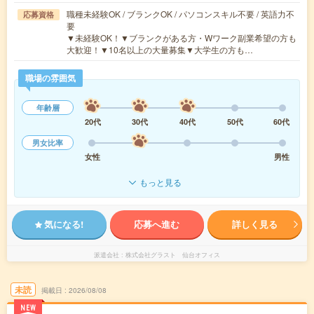
職種未経験OK / ブランクOK / パソコンスキル不要 / 英語力不
応募資格
要
▼未経験OK！▼ブランクがある方・Wワーク副業希望の方も
大歓迎！▼10名以上の大量募集▼大学生の方も…
職場の雰囲気
年齢層
20代
30代
40代
50代
60代
男女比率
女性
男性
もっと見る
気になる!
応募へ進む
詳しく見る
派遣会社
株式会社グラスト 仙台オフィス
未読
掲載日
2026/08/08
NEW