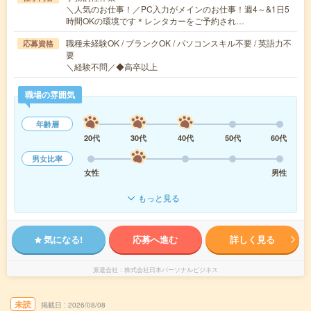
＼人気のお仕事！／PC入力がメインのお仕事！週4～&1日5
時間OKの環境です＊レンタカーをご予約され…
職種未経験OK / ブランクOK / パソコンスキル不要 / 英語力不
応募資格
要
＼経験不問／◆高卒以上
職場の雰囲気
年齢層
20代
30代
40代
50代
60代
男女比率
女性
男性
もっと見る
気になる!
応募へ進む
詳しく見る
派遣会社
株式会社日本パーソナルビジネス
未読
掲載日
2026/08/08