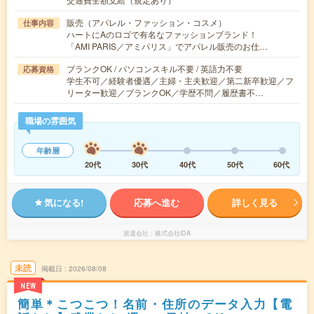
販売（アパレル・ファッション・コスメ）
仕事内容
ハートにAのロゴで有名なファッションブランド！
「AMI PARIS／アミパリス」でアパレル販売のお仕…
ブランクOK / パソコンスキル不要 / 英語力不要
応募資格
学生不可／経験者優遇／主婦・主夫歓迎／第二新卒歓迎／フ
リーター歓迎／ブランクOK／学歴不問／履歴書不…
職場の雰囲気
年齢層
20代
30代
40代
50代
60代
気になる!
応募へ進む
詳しく見る
派遣会社
株式会社iDA
未読
掲載日
2026/08/08
NEW
簡単＊こつこつ！名前・住所のデータ入力【電