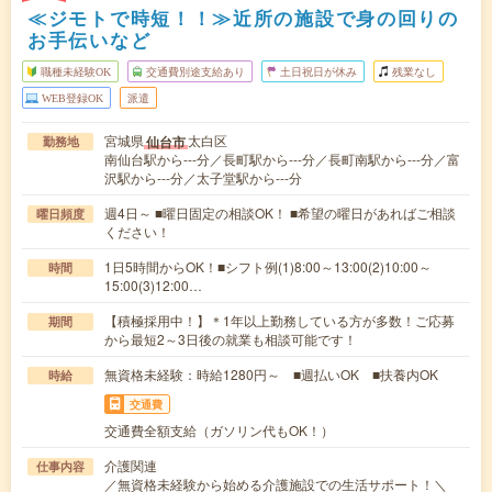
≪ジモトで時短！！≫近所の施設で身の回りの
お手伝いなど
職種未経験OK
交通費別途支給あり
土日祝日が休み
残業なし
WEB登録OK
派遣
宮城県
太白区
仙台市
勤務地
南仙台駅から---分／長町駅から---分／長町南駅から---分／富
沢駅から---分／太子堂駅から---分
週4日～ ■曜日固定の相談OK！ ■希望の曜日があればご相談
曜日頻度
ください！
1日5時間からOK！■シフト例(1)8:00～13:00(2)10:00～
時間
15:00(3)12:00…
【積極採用中！】＊1年以上勤務している方が多数！ご応募
期間
から最短2～3日後の就業も相談可能です！
無資格未経験：時給1280円～ ■週払いOK ■扶養内OK
時給
交通費
交通費全額支給（ガソリン代もOK！）
介護関連
仕事内容
／無資格未経験から始める介護施設での生活サポート！＼