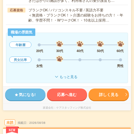
きたばかりの施設が多く、利用者さんの要介護度も…
ブランクOK / パソコンスキル不要 / 英語力不要
応募資格
＜無資格・ブランクOK！＞介護の経験をお持ちの方！・年
齢、学歴不問！・WワークOK！・10名以上採用…
職場の雰囲気
年齢層
20代
30代
40代
50代
60代
男女比率
女性
男性
もっと見る
気になる!
応募へ進む
詳しく見る
派遣会社
ケアスタッフィング株式会社
未読
掲載日
2026/08/08
NEW