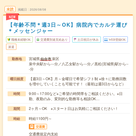
未読
掲載日
2026/08/08
NEW
【年齢不問＊週3日～OK】病院内でカルテ運び
＊メッセンジャー
職種未経験OK
交通費別途支給あり
土日祝日が休み
WEB登録OK
派遣
宮城県
泉区
仙台市
勤務地
泉中央駅から---分／八乙女駅から---分／黒松(宮城県)駅から--
-分
【週3日～OK】月～金曜日で希望シフト制 ※徐々に勤務回数
曜日頻度
を増やしていくことも可能です！（最初は週3日からなど）
9:00～17:00など※ご希望の時間帯をご相談ください。※日
時間
勤、夜勤のみ、変則的な勤務等も相談OK…
2ヶ月～OK ※スタート日はお気軽にご相談ください！
期間
時給1100円～
時給
交通費
交通費規定内支給