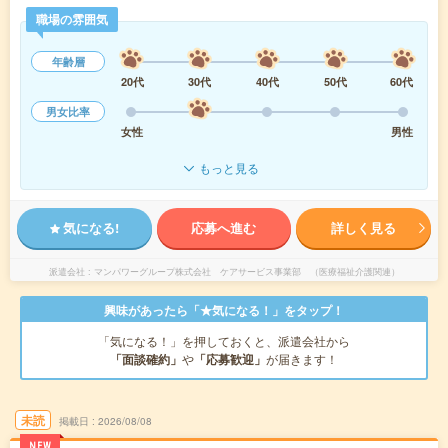
職場の雰囲気
年齢層
20代
30代
40代
50代
60代
男女比率
女性
男性
もっと見る
気になる!
応募へ進む
詳しく見る
派遣会社
マンパワーグループ株式会社 ケアサービス事業部 （医療福祉介護関連）
興味があったら「★気になる！」をタップ！
「気になる！」を押しておくと、派遣会社から
「面談確約」
や
「応募歓迎」
が届きます！
未読
掲載日
2026/08/08
NEW