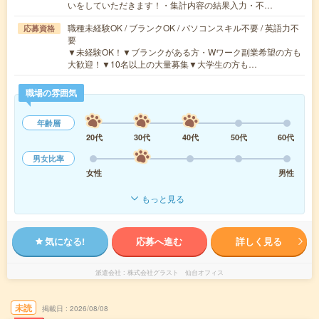
いをしていただきます！・集計内容の結果入力・不…
職種未経験OK / ブランクOK / パソコンスキル不要 / 英語力不
応募資格
要
▼未経験OK！▼ブランクがある方・Wワーク副業希望の方も
大歓迎！▼10名以上の大量募集▼大学生の方も…
職場の雰囲気
年齢層
20代
30代
40代
50代
60代
男女比率
女性
男性
もっと見る
気になる!
応募へ進む
詳しく見る
派遣会社
株式会社グラスト 仙台オフィス
未読
掲載日
2026/08/08