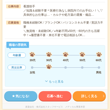
看護助手
仕事内容
／知識＆経験不要＊医療行為なし病院内でのお手伝い！＼▽
具体的なお仕事は…・カルテや処方薬の運搬・備品…
職種未経験OK / ブランクOK / パソコンスキル不要 / 英語力不
応募資格
要
＼無資格・未経験OK／※年齢不問※50代・60代の方も活躍
中！※履歴書不要・来社不要で電話相談もOK…
職場の雰囲気
年齢層
20代
30代
40代
50代
60代
男女比率
女性
男性
もっと見る
気になる!
応募へ進む
詳しく見る
派遣会社
株式会社スタッフサービス メディカル事業本部