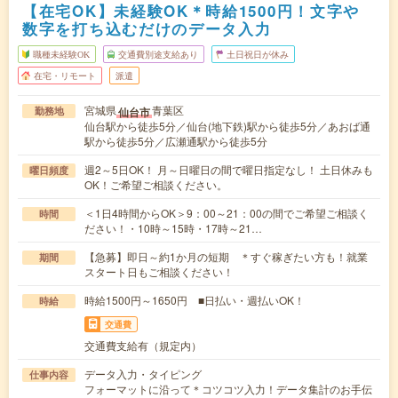
【在宅OK】未経験OK＊時給1500円！文字や
数字を打ち込むだけのデータ入力
職種未経験OK
交通費別途支給あり
土日祝日が休み
在宅・リモート
派遣
宮城県
青葉区
仙台市
勤務地
仙台駅から徒歩5分／仙台(地下鉄)駅から徒歩5分／あおば通
駅から徒歩5分／広瀬通駅から徒歩5分
週2～5日OK！ 月～日曜日の間で曜日指定なし！ 土日休みも
曜日頻度
OK！ご希望ご相談ください。
＜1日4時間からOK＞9：00～21：00の間でご希望ご相談く
時間
ださい！・10時～15時・17時～21…
【急募】即日～約1か月の短期 ＊すぐ稼ぎたい方も！就業
期間
スタート日もご相談ください！
時給1500円～1650円 ■日払い・週払いOK！
時給
交通費
交通費支給有（規定内）
データ入力・タイピング
仕事内容
フォーマットに沿って＊コツコツ入力！データ集計のお手伝