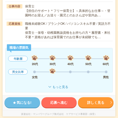
保育士
仕事内容
【担任のサポート＊フリー保育士】～具体的なお仕事～・登
園時のお迎え／お送り・園児とのおさんぽや室内あ…
職種未経験OK / ブランクOK / パソコンスキル不要 / 英語力不
応募資格
要
保育士・保母・幼稚園教諭資格をお持ちの方＊履歴書・来社
不要＊資格があれば保育園でのお仕事が未経験でも…
職場の雰囲気
年齢層
20代
30代
40代
50代
60代
男女比率
女性
男性
もっと見る
気になる!
応募へ進む
詳しく見る
派遣会社
マンパワーグループ株式会社 ケアサービス事業部（保育）