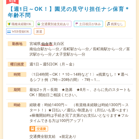
NEW
【週1日～OK！】園児の見守り担任ナシ保育＊
年齢不問
職種未経験OK
交通費別途支給あり
土日祝日が休み
残業なし
WEB登録OK
派遣
宮城県
太白区
仙台市
勤務地
南仙台駅から---分／長町駅から---分／長町南駅から---分／富
沢駅から---分／太子堂駅から---分
週1日～週5日OK（月～金）
曜日頻度
〈1日4時間～OK！＊10～14時など！〉※残業なし！▼選べ
時間
るシフト例（7時～20時の間）・7時～1…
最短2ヶ月～長期 ★急募 ★8月～、さらに先のスタートも
期間
OK！開始日ご相談ください。
経験者：時給1400円～ （有資格未経験は時給1300円～ス
時給
タート！）★日払い／週払い制度あり（月払いも選べます）
※稼働開始時は手続き完了次第のお支払いとなります★フル
タイムできる方は100円アップ！
交通費
交通費全額支給 ※規定あり