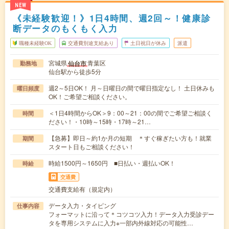
NEW
《未経験歓迎！》1日4時間、週2回～！健康診
断データのもくもく入力
職種未経験OK
交通費別途支給あり
土日祝日が休み
派遣
宮城県
青葉区
仙台市
勤務地
仙台駅から徒歩5分
週2～5日OK！ 月～日曜日の間で曜日指定なし！ 土日休みも
曜日頻度
OK！ご希望ご相談ください。
＜1日4時間からOK＞9：00～21：00の間でご希望ご相談く
時間
ださい！・10時～15時・17時～21…
【急募】即日～約1か月の短期 ＊すぐ稼ぎたい方も！就業
期間
スタート日もご相談ください！
時給1500円～1650円 ■日払い・週払いOK！
時給
交通費
交通費支給有（規定内）
データ入力・タイピング
仕事内容
フォーマットに沿って＊コツコツ入力！データ入力受診デー
タを専用システムに入力※一部内外線対応の可能性…