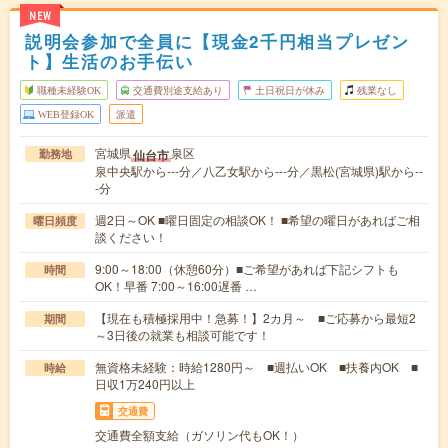
NEW
説明会参加で全員に【現金2千円相当プレゼン
ト】生活のお手伝い
職種未経験OK
交通費別途支給あり
土日祝日が休み
残業なし
WEB登録OK
派遣
宮城県
泉区
仙台市
勤務地
泉中央駅から---分／八乙女駅から---分／黒松(宮城県)駅から--
-分
週2日～OK ■曜日固定の相談OK！ ■希望の曜日があればご相
曜日頻度
談ください！
9:00～18:00（休憩60分）■ご希望があれば下記シフトも
時間
OK！早番 7:00～16:00遅番 …
【現在も積極採用中！急募！】2カ月～ ■ご応募から最短2
期間
～3日後の就業も相談可能です！
無資格未経験：時給1280円～ ■週払いOK ■扶養内OK ■
時給
日収1万240円以上
交通費
交通費全額支給（ガソリン代もOK！）