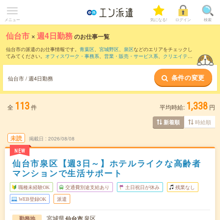
メニュー
気になる!
ログイン
検索
仙台市
×
週4日勤務
のお仕事一覧
仙台市の派遣のお仕事情報です。
青葉区
、
宮城野区
、
泉区
などのエリアをチェックし
てみてください。
オフィスワーク・事務系
、
営業・販売・サービス系
、
クリエイティ
ブ系
などのお仕事を取り揃えています。週4日勤務の条件の他に、
交通費別途支給あり
、
職種未経験OK
、
友だちと一緒の応募OK
などのこだわり条件も取り揃えています。
条件の変更
仙台市 / 週4日勤務
113
1,338
全
件
平均時給:
円
時給順
新着順
未読
掲載日
2026/08/08
NEW
仙台市泉区【週3日～】ホテルライクな高齢者
マンションで生活サポート
職種未経験OK
交通費別途支給あり
土日祝日が休み
残業なし
WEB登録OK
派遣
宮城県
泉区
仙台市
勤務地