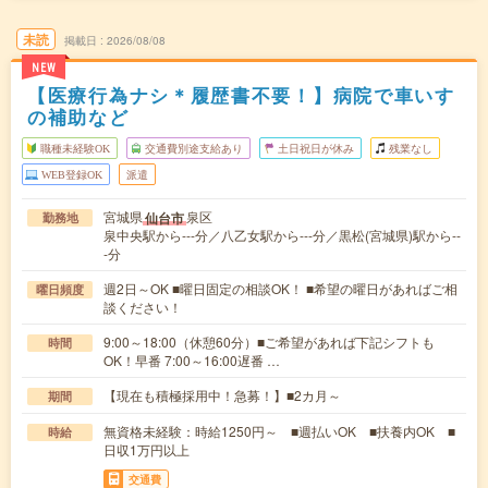
未読
掲載日
2026/08/08
NEW
【医療行為ナシ＊履歴書不要！】病院で車いす
の補助など
職種未経験OK
交通費別途支給あり
土日祝日が休み
残業なし
WEB登録OK
派遣
宮城県
泉区
仙台市
勤務地
泉中央駅から---分／八乙女駅から---分／黒松(宮城県)駅から--
-分
週2日～OK ■曜日固定の相談OK！ ■希望の曜日があればご相
曜日頻度
談ください！
9:00～18:00（休憩60分）■ご希望があれば下記シフトも
時間
OK！早番 7:00～16:00遅番 …
【現在も積極採用中！急募！】■2カ月～
期間
無資格未経験：時給1250円～ ■週払いOK ■扶養内OK ■
時給
日収1万円以上
交通費