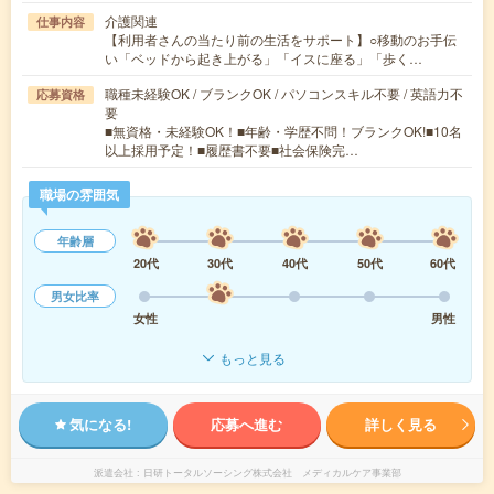
介護関連
仕事内容
【利用者さんの当たり前の生活をサポート】○移動のお手伝
い「ベッドから起き上がる」「イスに座る」「歩く…
職種未経験OK / ブランクOK / パソコンスキル不要 / 英語力不
応募資格
要
■無資格・未経験OK！■年齢・学歴不問！ブランクOK!■10名
以上採用予定！■履歴書不要■社会保険完…
職場の雰囲気
年齢層
20代
30代
40代
50代
60代
男女比率
女性
男性
もっと見る
気になる!
応募へ進む
詳しく見る
派遣会社
日研トータルソーシング株式会社 メディカルケア事業部