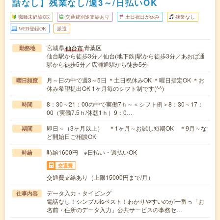
話なし】残業なし/週3～/日払いOK
職種未経験OK
交通費別途支給あり
土日祝日が休み
残業なし
WEB登録OK
派遣
宮城県
青葉区
仙台市
勤務地
仙台駅から徒歩3分／仙台(地下鉄)駅から徒歩3分／あおば通
駅から徒歩5分／広瀬通駅から徒歩5分
月～日の中で週3～5日 ＊土日祝休みOK ＊曜日指定OK ＊お
曜日頻度
休み希望提出OK 1ヶ月毎のシフト制です(^^)
8：30～21：00の中で実働7ｈ～＜シフト例＞8：30～17：
時間
00（実働7.5ｈ/休憩1ｈ）9：0…
即日～（3ヶ月以上） ＊1ヶ月～お試し短期OK ＊9月～な
期間
ど開始日ご相談OK
時給1600円 ※日払い・週払いOK
時給
交通費
交通費支給あり（上限15000円まで/月）
データ入力・タイピング
仕事内容
電話なし！シンプルisベスト！わかりやすいのが一番っ「お
名前・住所のデータ入力」公共サービスの事務セ…