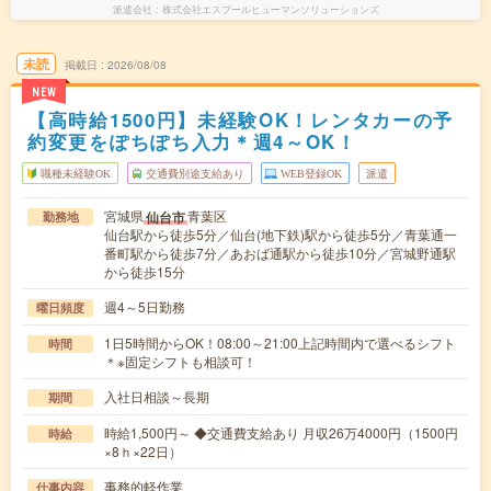
派遣会社
株式会社エスプールヒューマンソリューションズ
未読
掲載日
2026/08/08
NEW
【高時給1500円】未経験OK！レンタカーの予
約変更をぽちぽち入力＊週4～OK！
職種未経験OK
交通費別途支給あり
WEB登録OK
派遣
宮城県
青葉区
仙台市
勤務地
仙台駅から徒歩5分／仙台(地下鉄)駅から徒歩5分／青葉通一
番町駅から徒歩7分／あおば通駅から徒歩10分／宮城野通駅
から徒歩15分
週4～5日勤務
曜日頻度
1日5時間からOK！08:00～21:00上記時間内で選べるシフト
時間
＊※固定シフトも相談可！
入社日相談～長期
期間
時給1,500円～ ◆交通費支給あり 月収26万4000円（1500円
時給
×8ｈ×22日）
事務的軽作業
仕事内容