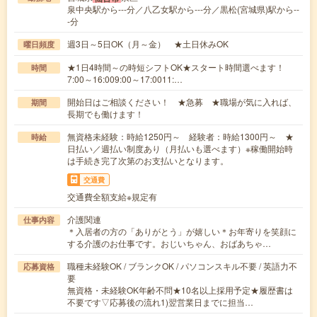
泉中央駅から---分／八乙女駅から---分／黒松(宮城県)駅から--
-分
週3日～5日OK（月～金） ★土日休みOK
曜日頻度
★1日4時間～の時短シフトOK★スタート時間選べます！
時間
7:00～16:009:00～17:0011:…
開始日はご相談ください！ ★急募 ★職場が気に入れば、
期間
長期でも働けます！
無資格未経験：時給1250円～ 経験者：時給1300円～ ★
時給
日払い／週払い制度あり（月払いも選べます）※稼働開始時
は手続き完了次第のお支払いとなります。
交通費
交通費全額支給※規定有
介護関連
仕事内容
＊入居者の方の「ありがとう」が嬉しい＊お年寄りを笑顔に
する介護のお仕事です。おじいちゃん、おばあちゃ…
職種未経験OK / ブランクOK / パソコンスキル不要 / 英語力不
応募資格
要
無資格・未経験OK年齢不問★10名以上採用予定★履歴書は
不要です▽応募後の流れ1)翌営業日までに担当…