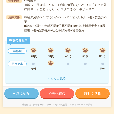
介護関連
仕事内容
≪散歩に付き添ったり、お話し相手になったり≫「え？意外
に簡単！」と思うくらい、スグできる仕事からスタ…
職種未経験OK / ブランクOK / パソコンスキル不要 / 英語力不
応募資格
要
■資格・経験・年齢不問■学歴不問■10名以上採用予定！■履
歴書不要■面談確約■社会保険完備■社員登用…
職場の雰囲気
年齢層
20代
30代
40代
50代
60代
男女比率
女性
男性
もっと見る
気になる!
応募へ進む
詳しく見る
派遣会社
日研トータルソーシング株式会社 メディカルケア事業部