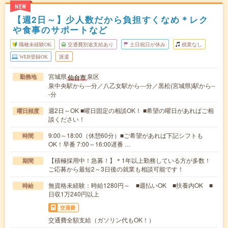
NEW
【週2日～】少人数だから負担すくなめ＊レク
や食事のサポートなど
職種未経験OK
交通費別途支給あり
土日祝日が休み
残業なし
WEB登録OK
派遣
宮城県
泉区
仙台市
勤務地
泉中央駅から---分／八乙女駅から---分／黒松(宮城県)駅から--
-分
週2日～OK ■曜日固定の相談OK！ ■希望の曜日があればご相
曜日頻度
談ください！
9:00～18:00（休憩60分）■ご希望があれば下記シフトも
時間
OK！早番 7:00～16:00遅番 …
【積極採用中！急募！】＊1年以上勤務している方が多数！
期間
ご応募から最短2～3日後の就業も相談可能です！
無資格未経験：時給1280円～ ■週払いOK ■扶養内OK ■
時給
日収1万240円以上
交通費
交通費全額支給（ガソリン代もOK！）