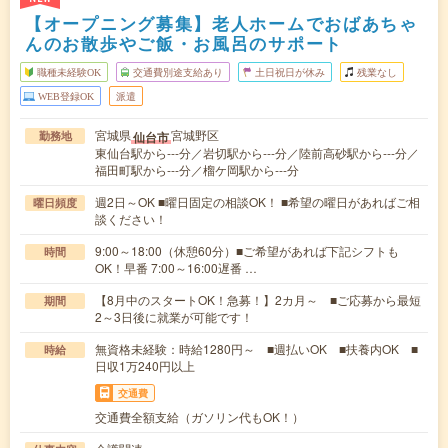
【オープニング募集】老人ホームでおばあちゃ
んのお散歩やご飯・お風呂のサポート
職種未経験OK
交通費別途支給あり
土日祝日が休み
残業なし
WEB登録OK
派遣
宮城県
宮城野区
仙台市
勤務地
東仙台駅から---分／岩切駅から---分／陸前高砂駅から---分／
福田町駅から---分／榴ケ岡駅から---分
週2日～OK ■曜日固定の相談OK！ ■希望の曜日があればご相
曜日頻度
談ください！
9:00～18:00（休憩60分）■ご希望があれば下記シフトも
時間
OK！早番 7:00～16:00遅番 …
【8月中のスタートOK！急募！】2カ月～ ■ご応募から最短
期間
2～3日後に就業が可能です！
無資格未経験：時給1280円～ ■週払いOK ■扶養内OK ■
時給
日収1万240円以上
交通費
交通費全額支給（ガソリン代もOK！）