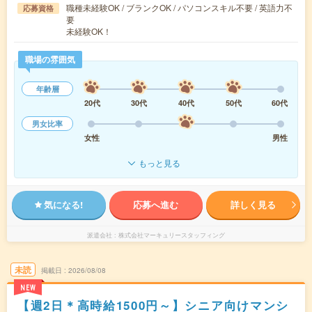
職種未経験OK / ブランクOK / パソコンスキル不要 / 英語力不
応募資格
要
未経験OK！
職場の雰囲気
年齢層
20代
30代
40代
50代
60代
男女比率
女性
男性
もっと見る
気になる!
応募へ進む
詳しく見る
派遣会社
株式会社マーキュリースタッフィング
未読
掲載日
2026/08/08
NEW
【週2日＊高時給1500円～】シニア向けマンシ