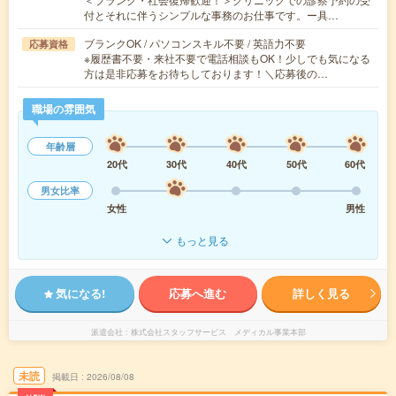
付とそれに伴うシンプルな事務のお仕事です。ー具…
ブランクOK / パソコンスキル不要 / 英語力不要
応募資格
※履歴書不要・来社不要で電話相談もOK！少しでも気になる
方は是非応募をお待ちしております！＼応募後の…
職場の雰囲気
年齢層
20代
30代
40代
50代
60代
男女比率
女性
男性
もっと見る
気になる!
応募へ進む
詳しく見る
派遣会社
株式会社スタッフサービス メディカル事業本部
未読
掲載日
2026/08/08