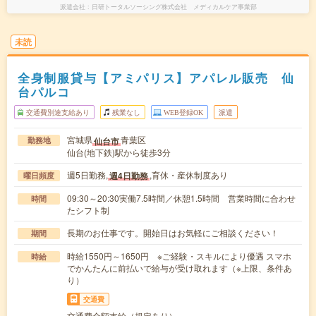
派遣会社
日研トータルソーシング株式会社 メディカルケア事業部
未読
全身制服貸与【アミパリス】アパレル販売 仙
台パルコ
交通費別途支給あり
残業なし
WEB登録OK
派遣
宮城県
青葉区
仙台市
勤務地
仙台(地下鉄)駅から徒歩3分
週5日勤務,
,育休・産休制度あり
週4日勤務
曜日頻度
09:30～20:30実働7.5時間／休憩1.5時間 営業時間に合わせ
時間
たシフト制
長期のお仕事です。開始日はお気軽にご相談ください！
期間
時給1550円～1650円 ※ご経験・スキルにより優遇 スマホ
時給
でかんたんに前払いで給与が受け取れます（※上限、条件あ
り）
交通費
交通費全額支給（規定あり）