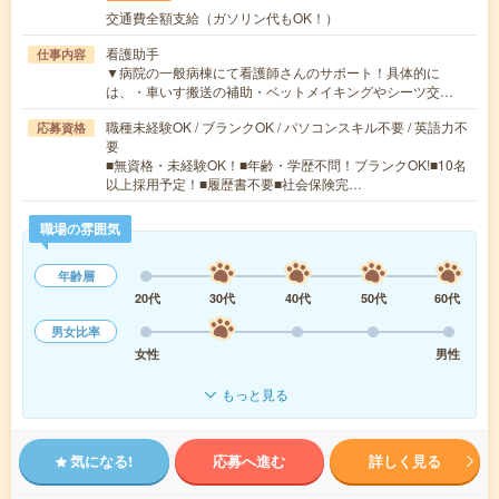
交通費全額支給（ガソリン代もOK！）
看護助手
仕事内容
▼病院の一般病棟にて看護師さんのサポート！具体的に
は、・車いす搬送の補助・ベットメイキングやシーツ交…
職種未経験OK / ブランクOK / パソコンスキル不要 / 英語力不
応募資格
要
■無資格・未経験OK！■年齢・学歴不問！ブランクOK!■10名
以上採用予定！■履歴書不要■社会保険完…
職場の雰囲気
年齢層
20代
30代
40代
50代
60代
男女比率
女性
男性
もっと見る
気になる!
応募へ進む
詳しく見る