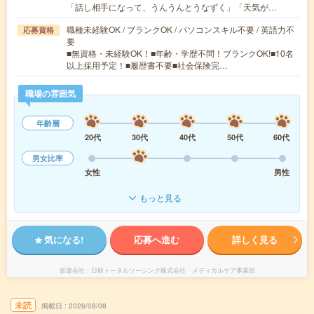
「話し相手になって、うんうんとうなずく」「天気が…
職種未経験OK / ブランクOK / パソコンスキル不要 / 英語力不
応募資格
要
■無資格・未経験OK！■年齢・学歴不問！ブランクOK!■10名
以上採用予定！■履歴書不要■社会保険完…
職場の雰囲気
年齢層
20代
30代
40代
50代
60代
男女比率
女性
男性
もっと見る
気になる!
応募へ進む
詳しく見る
派遣会社
日研トータルソーシング株式会社 メディカルケア事業部
未読
掲載日
2026/08/08