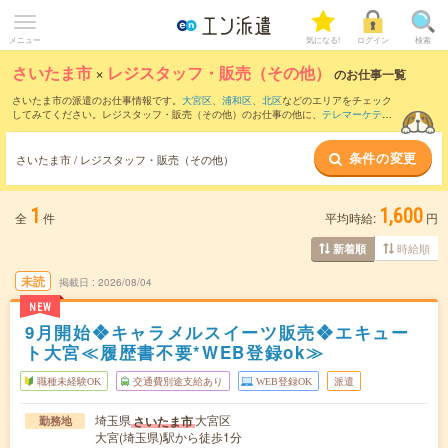
メニュー
気になる!
ログイン
検索
さいたま市
×
レジスタッフ・販売（その他）
のお仕事一覧
さいたま市の派遣のお仕事情報です。
大宮区
、
浦和区
、
北区
などのエリアをチェック
してみてください。レジスタッフ・販売（その他）のお仕事の他に、
テレマーケティ
ング・テレフォンオペレーター・コールセンター
、
販売（アパレル・ファッション・
コスメ）
、
窓口・ショールーム・カウンター受付
などを取り揃えています。さらに、
条件の変更
短期
・
単発
などの期間や、
職種未経験OK
などのこだわり条件で絞り込んでいただけま
さいたま市 / レジスタッフ・販売（その他）
す。職種辞典：
レジスタッフ・販売（その他）のお仕事とは？とは？
1
1,600
全
件
平均時給:
円
時給順
新着順
未読
掲載日
2026/08/04
NEW
9月開始❖キャラメルスイーツ販売❖エキュー
ト大宮≪履歴書不要*WEB登録ok≫
職種未経験OK
交通費別途支給あり
WEB登録OK
派遣
埼玉県
大宮区
さいたま市
勤務地
大宮(埼玉県)駅から徒歩1分