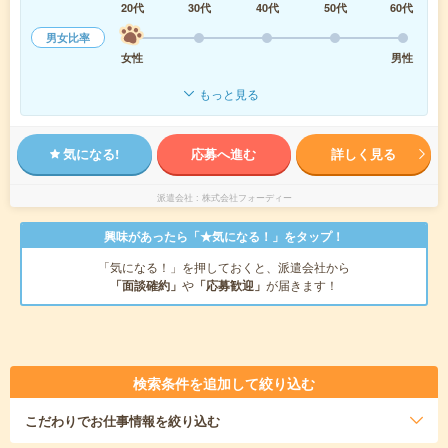
20代
30代
40代
50代
60代
男女比率
女性
男性
もっと見る
気になる!
応募へ進む
詳しく見る
派遣会社
株式会社フォーディー
興味があったら「★気になる！」をタップ！
「気になる！」を押しておくと、派遣会社から
「面談確約」
や
「応募歓迎」
が届きます！
検索条件を追加して絞り込む
こだわり
でお仕事情報を絞り込む