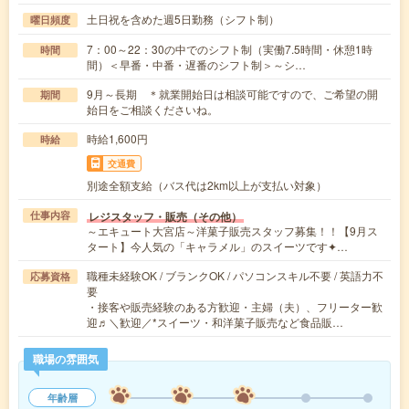
土日祝を含めた週5日勤務（シフト制）
曜日頻度
7：00～22：30の中でのシフト制（実働7.5時間・休憩1時
時間
間）＜早番・中番・遅番のシフト制＞～シ…
9月～長期 ＊就業開始日は相談可能ですので、ご希望の開
期間
始日をご相談くださいね。
時給1,600円
時給
交通費
別途全額支給（バス代は2km以上が支払い対象）
レジスタッフ・販売（その他）
仕事内容
～エキュート大宮店～洋菓子販売スタッフ募集！！【9月ス
タート】今人気の「キャラメル」のスイーツです✦…
職種未経験OK / ブランクOK / パソコンスキル不要 / 英語力不
応募資格
要
・接客や販売経験のある方歓迎・主婦（夫）、フリーター歓
迎♬＼歓迎／*スイーツ・和洋菓子販売など食品販…
職場の雰囲気
年齢層