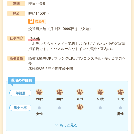
即日～長期
期間
時給1150円~
時給
交通費
交通費支給（月上限10000円まで支給）
その他
仕事内容
【ホテルのベットメイク業務】お泊りになられた後の客室清
掃業務です。・バスルームやトイレの清掃・室内の…
職種未経験OK / ブランクOK / パソコンスキル不要 / 英語力不
応募資格
要
未経験OK学歴不問年齢不問
職場の雰囲気
年齢層
20代
30代
40代
50代
60代
男女比率
女性
男性
もっと見る