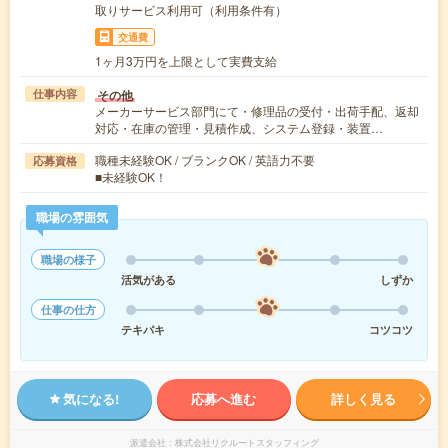
取りサービス利用可（利用条件有）
交通費
1ヶ月3万円を上限として実費支給
その他
仕事内容
メーカーサービス部門にて・修理品の受付・出荷手配、返却
対応・在庫の管理・見積作成、システム登録・装置…
職種未経験OK / ブランクOK / 英語力不要
応募資格
■未経験OK！
職場の雰囲気
職場の様子
活気がある
しずか
仕事の仕方
テキパキ
コツコツ
気になる!
応募へ進む
詳しく見る
派遣会社
株式会社リクルートスタッフィング