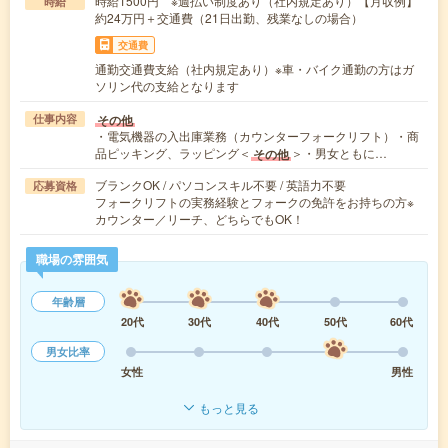
時給1500円 ※週払い制度あり（社内規定あり）【月収例】
時給
約24万円＋交通費（21日出勤、残業なしの場合）
交通費
通勤交通費支給（社内規定あり）※車・バイク通勤の方はガ
ソリン代の支給となります
その他
仕事内容
・電気機器の入出庫業務（カウンターフォークリフト）・商
品ピッキング、ラッピング＜
＞・男女ともに…
その他
ブランクOK / パソコンスキル不要 / 英語力不要
応募資格
フォークリフトの実務経験とフォークの免許をお持ちの方※
カウンター／リーチ、どちらでもOK！
職場の雰囲気
年齢層
20代
30代
40代
50代
60代
男女比率
女性
男性
もっと見る