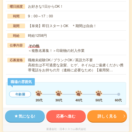
お好きな1日からOK！
曜日頻度
9：00～17：00
時間
【単発】即日スタートOK ＊期間は自由！
期間
時給1258円
時給
その他
仕事内容
＜複数名募集！＞印刷物の封入作業
職種未経験OK / ブランクOK / 英語力不要
応募資格
高校生は不可過度な染髪、ヒゲ、ネイルはご遠慮ください携
帯電話をお持ちの方（連絡に必要なため）【雇用契…
職場の雰囲気
年齢層
20代
30代
40代
50代
60代
気になる!
応募へ進む
詳しく見る
派遣会社
日本トスコム株式会社