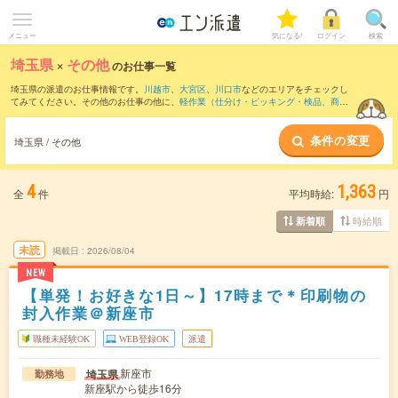
メニュー
気になる!
ログイン
検索
埼玉県
×
その他
のお仕事一覧
埼玉県の派遣のお仕事情報です。
川越市
、
大宮区
、
川口市
などのエリアをチェックし
てみてください。その他のお仕事の他に、
軽作業（仕分け・ピッキング・検品、商品
管理）
、
製造（組立・加工）
、
マシンオペレーター
などを取り揃えています。さら
に、
短期
・
単発
などの期間や、
職種未経験OK
などのこだわり条件で絞り込んでいただ
条件の変更
けます。
埼玉県 / その他
4
1,363
全
件
平均時給:
円
時給順
新着順
未読
掲載日
2026/08/04
NEW
【単発！お好きな1日～】17時まで＊印刷物の
封入作業＠新座市
職種未経験OK
WEB登録OK
派遣
新座市
埼玉県
勤務地
新座駅から徒歩16分