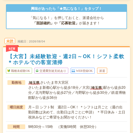
興味があったら「★気になる！」をタップ！
「気になる！」を押しておくと、派遣会社から
「面談確約」
や
「応募歓迎」
が届きます！
未読
掲載日
2026/08/04
NEW
【大宮】未経験歓迎・週2日～OK！シフト柔軟
＊ホテルでの客室清掃
職種未経験OK
交通費別途支給あり
WEB登録OK
派遣
さいたま市大宮区
埼玉県
勤務地
さいたま新都心駅から徒歩18分／大宮(
)駅から徒歩20
埼玉県
分／北与野駅から徒歩27分／与野駅から徒歩30分／鉄道博物
館駅から徒歩36分
月～日 シフト制 週2日～OK！ ＊シフトは月ごと（週の出
曜日頻度
勤回数は決めて、出勤日は月ごとに申請） ＊平日休み・土日
祝休みなどご希望をお聞かせください！
9時30分～15時 （実働5時間 休憩30分）
時間