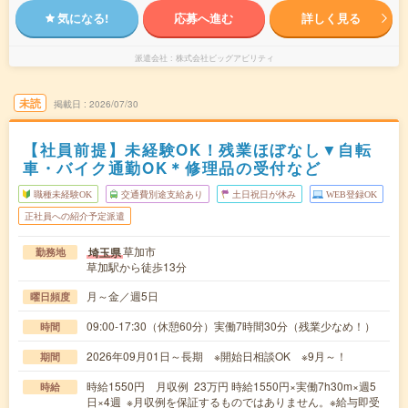
気になる!
応募へ進む
詳しく見る
派遣会社
株式会社ビッグアビリティ
未読
掲載日
2026/07/30
【社員前提】未経験OK！残業ほぼなし▼自転
車・バイク通勤OK＊修理品の受付など
職種未経験OK
交通費別途支給あり
土日祝日が休み
WEB登録OK
正社員への紹介予定派遣
草加市
埼玉県
勤務地
草加駅から徒歩13分
月～金／週5日
曜日頻度
09:00-17:30（休憩60分）実働7時間30分（残業少なめ！）
時間
2026年09月01日～長期 ※開始日相談OK ※9月～！
期間
時給1550円 月収例 23万円 時給1550円×実働7h30m×週5
時給
日×4週 ※月収例を保証するものではありません。※給与即受