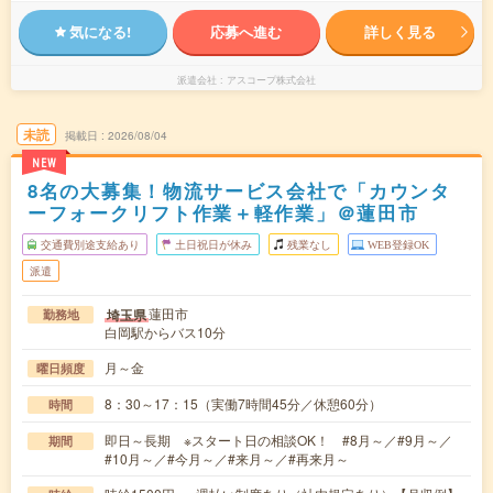
気になる!
応募へ進む
詳しく見る
派遣会社
アスコープ株式会社
未読
掲載日
2026/08/04
NEW
8名の大募集！物流サービス会社で「カウンタ
ーフォークリフト作業＋軽作業」＠蓮田市
交通費別途支給あり
土日祝日が休み
残業なし
WEB登録OK
派遣
蓮田市
埼玉県
勤務地
白岡駅からバス10分
月～金
曜日頻度
8：30～17：15（実働7時間45分／休憩60分）
時間
即日～長期 ※スタート日の相談OK！ #8月～／#9月～／
期間
#10月～／#今月～／#来月～／#再来月～