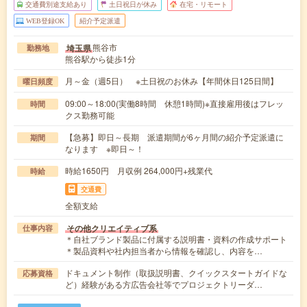
交通費別途支給あり
土日祝日が休み
在宅・リモート
WEB登録OK
紹介予定派遣
熊谷市
埼玉県
勤務地
熊谷駅から徒歩1分
月～金（週5日） ※土日祝のお休み【年間休日125日間】
曜日頻度
09:00～18:00(実働8時間 休憩1時間)※直接雇用後はフレッ
時間
クス勤務可能
【急募】即日～長期 派遣期間が6ヶ月間の紹介予定派遣に
期間
なります ※即日～！
時給1650円 月収例 264,000円+残業代
時給
交通費
全額支給
その他クリエイティブ系
仕事内容
＊自社ブランド製品に付属する説明書・資料の作成サポート
＊製品資料や社内担当者から情報を確認し、内容を…
ドキュメント制作（取扱説明書、クイックスタートガイドな
応募資格
ど）経験がある方広告会社等でプロジェクトリーダ…