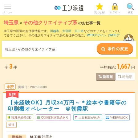
メニュー
気になる!
ログイン
検索
埼玉県
×
その他クリエイティブ系
のお仕事一覧
埼玉県の派遣のお仕事情報です。
川越市
、
大宮区
、
川口市
などのエリアをチェックし
てみてください。その他クリエイティブ系のお仕事の他に、
WEBデザイン（WEBデザ
イナー）
、
編集・校正・制作・ライター
、
WEBディレクター
などを取り揃えていま
す。さらに、
短期
・
単発
などの期間や、
職種未経験OK
などのこだわり条件で絞り込ん
条件の変更
でいただけます。
埼玉県 / その他クリエイティブ系
3
1,667
全
件
平均時給:
円
時給順
新着順
未読
掲載日
2026/08/08
NEW
【未経験OK】月収34万円～＊絵本や書籍等の
印刷機オペレーター ＠朝霞駅
職種未経験OK
交通費別途支給あり
土日祝日が休み
WEB登録OK
派遣
朝霞市
埼玉県
勤務地