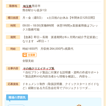
熊谷市
埼玉県
勤務地
熊谷駅から徒歩1分
月～金（週5日） ※土日祝のお休み【年間休日125日間】
曜日頻度
09:00～18:00(実働8時間 休憩1時間)※直接雇用後はフレッ
時間
クス勤務可能
【急募】即日～長期 派遣期間が6ヶ月間の紹介予定派遣に
期間
なります ※即日～！
時給1650円 月収例 264,000円+残業代
時給
交通費
全額支給
その他クリエイティブ系
仕事内容
＊自社ブランド製品に付属する説明書・資料の作成サポート
＊製品資料や社内担当者から情報を確認し、内容を…
ドキュメント制作（取扱説明書、クイックスタートガイドな
応募資格
ど）経験がある方広告会社等でプロジェクトリーダ…
職場の雰囲気