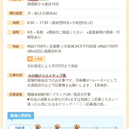
朝霞駅から徒歩15分
月～金(土日祝休み)
曜日頻度
8:30 ～ 17:30（昼休憩50分+小休憩5分×2）
時間
9月～長期 ※開始日ご相談ください ※直接雇用の実績・可
期間
能性あり
時給1700円＋交通費 ☆月収例:34万千円程度 ※時給1700円
時給
x8hx22日+残業20h/月
交通費
当社規定により月3万円まで支給
その他クリエイティブ系
仕事内容
老舗印刷会社でのお仕事です。印刷機オペレーターとして、
社員指示のもと下記業務をお願いします。【具体的…
職種未経験OK / ブランクOK / 英語力不要
応募資格
■ 社会人経験をお持ちの方※まずは気軽にご応募ください！
迷ったら気になるをクリック！♢♢♢応募後の流…
職場の雰囲気
年齢層