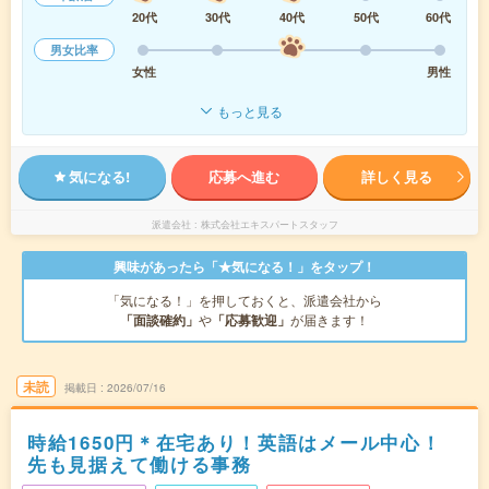
20代
30代
40代
50代
60代
男女比率
女性
男性
もっと見る
気になる!
応募へ進む
詳しく見る
派遣会社
株式会社エキスパートスタッフ
興味があったら「★気になる！」をタップ！
「気になる！」を押しておくと、派遣会社から
「面談確約」
や
「応募歓迎」
が届きます！
未読
掲載日
2026/07/16
時給1650円＊在宅あり！英語はメール中心！
先も見据えて働ける事務