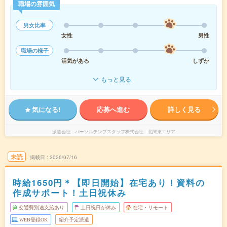
職場の雰囲気
男女比率
女性
男性
職場の様子
活気がある
しずか
もっと見る
気になる!
応募へ進む
詳しく見る
派遣会社
パーソルテンプスタッフ株式会社 北関東エリア
未読
掲載日
2026/07/16
時給1650円＊【即日開始】在宅あり！資料の
作成サポート！土日祝休み
交通費別途支給あり
土日祝日が休み
在宅・リモート
WEB登録OK
紹介予定派遣