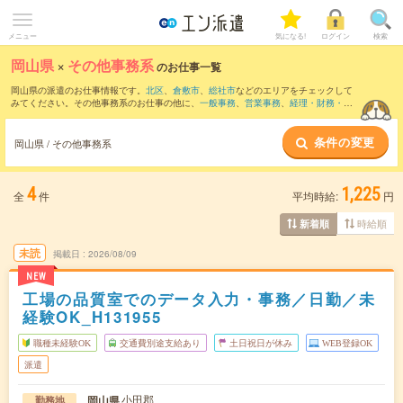
メニュー
気になる!
ログイン
検索
岡山県
×
その他事務系
のお仕事一覧
岡山県の派遣のお仕事情報です。
北区
、
倉敷市
、
総社市
などのエリアをチェックして
みてください。その他事務系のお仕事の他に、
一般事務
、
営業事務
、
経理・財務・会
計・英文経理
などを取り揃えています。さらに、
短期
・
単発
などの期間や、
職種未経
験OK
などのこだわり条件で絞り込んでいただけます。
条件の変更
岡山県 / その他事務系
4
1,225
全
件
平均時給:
円
時給順
新着順
未読
掲載日
2026/08/09
NEW
工場の品質室でのデータ入力・事務／日勤／未
経験OK_H131955
職種未経験OK
交通費別途支給あり
土日祝日が休み
WEB登録OK
派遣
小田郡
岡山県
勤務地