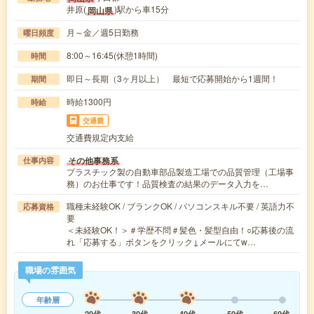
井原(
)駅から車15分
岡山県
月～金／週5日勤務
曜日頻度
8:00～16:45(休憩1時間)
時間
即日～長期（3ヶ月以上） 最短で応募開始から1週間！
期間
時給1300円
時給
交通費
交通費規定内支給
その他事務系
仕事内容
プラスチック製の自動車部品製造工場での品質管理（工場事
務）のお仕事です！品質検査の結果のデータ入力を…
職種未経験OK / ブランクOK / パソコンスキル不要 / 英語力不
応募資格
要
＜未経験OK！＞＃学歴不問＃髪色・髪型自由！○応募後の流
れ「応募する」ボタンをクリック↓メールにてw…
職場の雰囲気
年齢層
20代
30代
40代
50代
60代