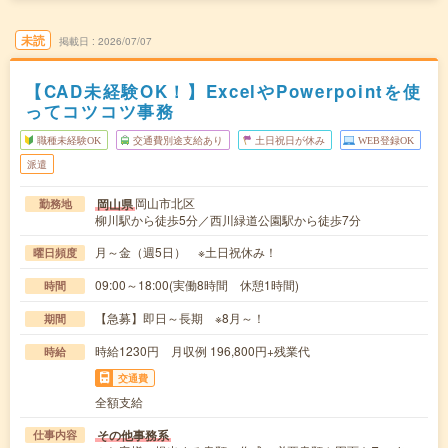
未読
掲載日
2026/07/07
【CAD未経験OK！】ExcelやPowerpointを使
ってコツコツ事務
職種未経験OK
交通費別途支給あり
土日祝日が休み
WEB登録OK
派遣
岡山市北区
岡山県
勤務地
柳川駅から徒歩5分／西川緑道公園駅から徒歩7分
月～金（週5日） ※土日祝休み！
曜日頻度
09:00～18:00(実働8時間 休憩1時間)
時間
【急募】即日～長期 ※8月～！
期間
時給1230円 月収例 196,800円+残業代
時給
交通費
全額支給
その他事務系
仕事内容