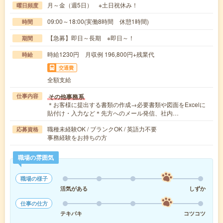
月～金（週5日） ※土日祝休み！
曜日頻度
09:00～18:00(実働8時間 休憩1時間)
時間
【急募】即日～長期 ※即日～！
期間
時給1230円 月収例 196,800円+残業代
時給
交通費
全額支給
その他事務系
仕事内容
＊お客様に提出する書類の作成→必要書類や図面をExcelに
貼付け・入力など＊先方へのメール発信、社内…
職種未経験OK / ブランクOK / 英語力不要
応募資格
事務経験をお持ちの方
職場の雰囲気
職場の様子
活気がある
しずか
仕事の仕方
テキパキ
コツコツ