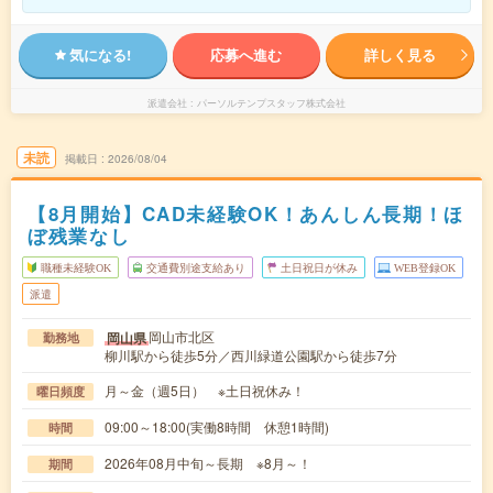
気になる!
応募へ進む
詳しく見る
派遣会社
パーソルテンプスタッフ株式会社
未読
掲載日
2026/08/04
【8月開始】CAD未経験OK！あんしん長期！ほ
ぼ残業なし
職種未経験OK
交通費別途支給あり
土日祝日が休み
WEB登録OK
派遣
岡山市北区
岡山県
勤務地
柳川駅から徒歩5分／西川緑道公園駅から徒歩7分
月～金（週5日） ※土日祝休み！
曜日頻度
09:00～18:00(実働8時間 休憩1時間)
時間
2026年08月中旬～長期 ※8月～！
期間