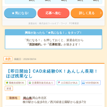
気になる!
応募へ進む
詳しく見る
派遣会社
株式会社ウィルオブ・ワーク FO事業部
興味があったら「★気になる！」をタップ！
「気になる！」を押しておくと、派遣会社から
「面談確約」
や
「応募歓迎」
が届きます！
未読
掲載日
2026/08/04
【即日開始】CAD未経験OK！あんしん長期！
ほぼ残業なし
職種未経験OK
交通費別途支給あり
土日祝日が休み
WEB登録OK
派遣
岡山市北区
岡山県
勤務地
柳川駅から徒歩5分／西川緑道公園駅から徒歩7分