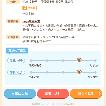
時給1230円 月収例 196,800円+残業代
時給
交通費
全額支給
その他事務系
仕事内容
＊お客様に提出する書類の作成→必要書類や図面をExcelに
貼付け・入力など＊先方へのメール発信、社内…
職種未経験OK / ブランクOK / 英語力不要
応募資格
事務経験をお持ちの方
職場の雰囲気
職場の様子
活気がある
しずか
仕事の仕方
テキパキ
コツコツ
気になる!
応募へ進む
詳しく見る
派遣会社
パーソルテンプスタッフ株式会社