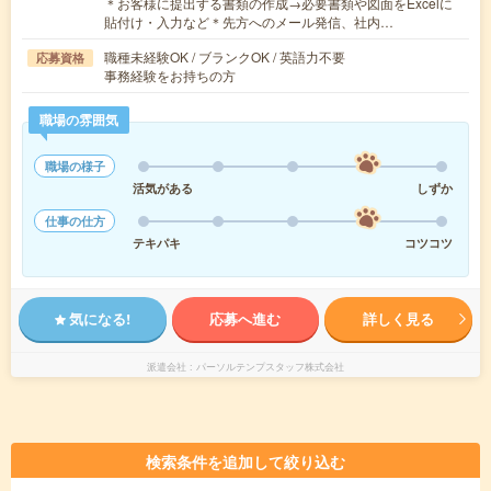
＊お客様に提出する書類の作成→必要書類や図面をExcelに
貼付け・入力など＊先方へのメール発信、社内…
職種未経験OK / ブランクOK / 英語力不要
応募資格
事務経験をお持ちの方
職場の雰囲気
職場の様子
活気がある
しずか
仕事の仕方
テキパキ
コツコツ
気になる!
応募へ進む
詳しく見る
派遣会社
パーソルテンプスタッフ株式会社
検索条件を追加して絞り込む