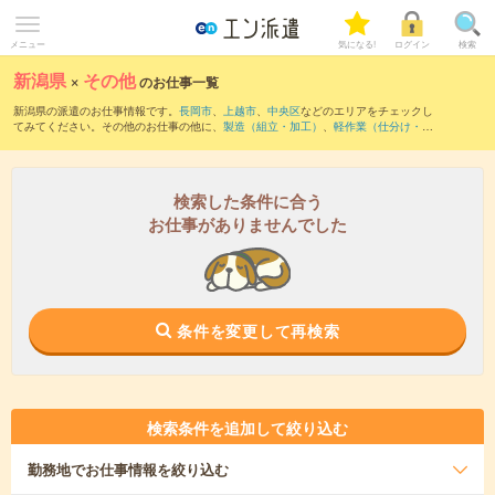
メニュー
気になる!
ログイン
検索
新潟県
×
その他
のお仕事一覧
新潟県の派遣のお仕事情報です。
長岡市
、
上越市
、
中央区
などのエリアをチェックし
てみてください。その他のお仕事の他に、
製造（組立・加工）
、
軽作業（仕分け・ピ
ッキング・検品、商品管理）
、
マシンオペレーター
などを取り揃えています。さら
に、
短期
・
単発
などの期間や、
職種未経験OK
などのこだわり条件で絞り込んでいただ
けます。
検索した条件に合う
お仕事がありませんでした
条件を変更して再検索
検索条件を追加して絞り込む
勤務地
でお仕事情報を絞り込む