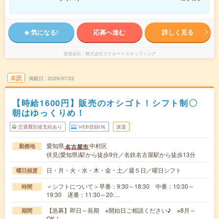
気になる!
応募へ進む
詳しく見る
派遣会社
株式会社リクルートスタッフィング
未読
掲載日
2026/07/22
【時給1600円】販売のオシゴト！シフト制〇
朝はゆっくりめ！
交通費別途支給あり
WEB登録OK
派遣
愛知県
中村区
名古屋市
勤務地
伏見(愛知県)駅から徒歩9分／名鉄名古屋駅から徒歩13分
日・月・火・水・木・金・土／週５日／曜日シフト
曜日頻度
＜シフトについて＞早番：9:30～18:30 中番：10:30～
時間
19:30 遅番：11:30～20:…
【急募】即日～長期 ※開始日ご相談ください♪ ※8月～
期間
OK！