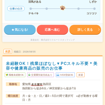
活気がある
しずか
仕事の仕方
テキパキ
コツコツ
気になる!
応募へ進む
詳しく見る
派遣会社
株式会社リクルートスタッフィング
未読
掲載日
2026/08/05
未経験OK！残業ほぼなし▼PCスキル不要＊美
容や健康商品の販売のお仕事
職種未経験OK
交通費別途支給あり
WEB登録OK
派遣
愛知県
熱田区
名古屋市
勤務地
熱田駅から徒歩6分／神宮前駅から徒歩7分
月～金・土・日／週3～5日の間で選択可 ※必ず勤務する曜
曜日頻度
日：月