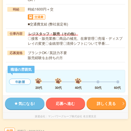
時給1600円＋交
時給
交通費
■交通費支給 (弊社規定有)
レジスタッフ・販売（その他）
仕事内容
〇接客・販売業務〇商品の補充、在庫管理〇売場・ディスプ
レイの変更〇金銭管理〇清掃シフトについて早番:…
ブランクOK / 英語力不要
応募資格
販売経験をお持ちの方
職場の雰囲気
年齢層
20代
30代
40代
50代
60代
気になる!
応募へ進む
詳しく見る
派遣会社
マンパワーグループ株式会社 名古屋支店
未読
掲載日
2026/07/14