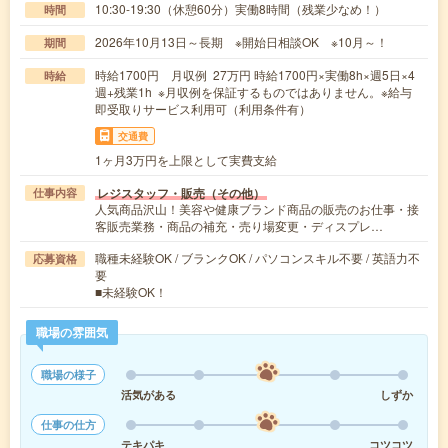
10:30-19:30（休憩60分）実働8時間（残業少なめ！）
時間
2026年10月13日～長期 ※開始日相談OK ※10月～！
期間
時給1700円 月収例 27万円 時給1700円×実働8h×週5日×4
時給
週+残業1h ※月収例を保証するものではありません。※給与
即受取りサービス利用可（利用条件有）
交通費
1ヶ月3万円を上限として実費支給
レジスタッフ・販売（その他）
仕事内容
人気商品沢山！美容や健康ブランド商品の販売のお仕事・接
客販売業務・商品の補充・売り場変更・ディスプレ…
職種未経験OK / ブランクOK / パソコンスキル不要 / 英語力不
応募資格
要
■未経験OK！
職場の雰囲気
職場の様子
活気がある
しずか
仕事の仕方
テキパキ
コツコツ