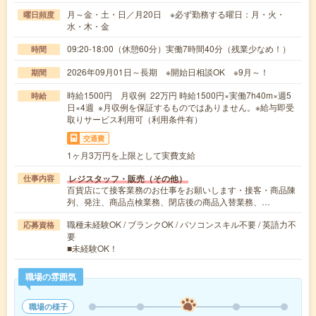
月～金・土・日／月20日 ※必ず勤務する曜日：月・火・
曜日頻度
水・木・金
09:20-18:00（休憩60分）実働7時間40分（残業少なめ！）
時間
2026年09月01日～長期 ※開始日相談OK ※9月～！
期間
時給1500円 月収例 22万円 時給1500円×実働7h40m×週5
時給
日×4週 ※月収例を保証するものではありません。※給与即受
取りサービス利用可（利用条件有）
交通費
1ヶ月3万円を上限として実費支給
レジスタッフ・販売（その他）
仕事内容
百貨店にて接客業務のお仕事をお願いします・接客・商品陳
列、発注、商品点検業務、閉店後の商品入替業務、…
職種未経験OK / ブランクOK / パソコンスキル不要 / 英語力不
応募資格
要
■未経験OK！
職場の雰囲気
職場の様子