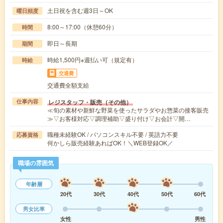
土日祝を含む週3日～OK
曜日頻度
8:00～17:00（休憩60分）
時間
即日～長期
期間
時給1,500円※週払い可（規定有）
時給
交通費
交通費全額支給
レジスタッフ・販売（その他）
仕事内容
≪旬の素材や新鮮な野菜を使ったサラダやお惣菜の接客販売
≫▽お客様対応▽調理補助▽盛り付け▽お会計▽開…
職種未経験OK / パソコンスキル不要 / 英語力不要
応募資格
何かしら販売経験あればOK！＼WEB登録OK／
職場の雰囲気
年齢層
20代
30代
40代
50代
60代
男女比率
女性
男性