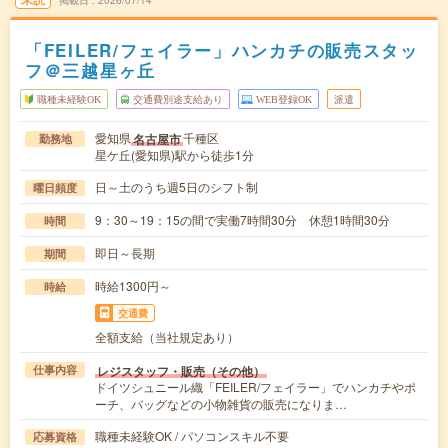
「FEILER/フェイラー」ハンカチの販売スタッ
フ＠三越星ヶ丘
職種未経験OK
交通費別途支給あり
WEB登録OK
派遣
愛知県
千種区
名古屋市
勤務地
星ケ丘(愛知県)駅から徒歩1分
日～土のうち週5日のシフト制
曜日頻度
9：30～19：15の間で実働7時間30分 休憩1時間30分
時間
即日～長期
期間
時給1300円～
時給
交通費
全額支給（当社規定あり）
レジスタッフ・販売（その他）
仕事内容
ドイツシュニール織「FEILER/フェイラー」でハンカチやポ
ーチ、バッグなどの小物雑貨の販売になりま…
職種未経験OK / パソコンスキル不要
応募資格