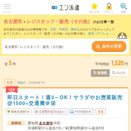
メニュー
気になる!
ログイン
検索
名古屋市
×
レジスタッフ・販売（その他）
のお仕事一覧
名古屋市の派遣のお仕事情報です。
中区
、
中村区
、
東区
などのエリアをチェックして
みてください。レジスタッフ・販売（その他）のお仕事の他に、
販売（アパレル・フ
ァッション・コスメ）
、
テレマーケティング・テレフォンオペレーター・コールセン
ター
、
窓口・ショールーム・カウンター受付
などを取り揃えています。さらに、
短期
条件の変更
・
単発
などの期間や、
職種未経験OK
などのこだわり条件で絞り込んでいただけます。
名古屋市 / レジスタッフ・販売（その他）
職種辞典：
レジスタッフ・販売（その他）のお仕事とは？とは？
5
1,520
全
件
平均時給:
円
時給順
新着順
未読
掲載日
2026/08/10
NEW
即日スタート！週3～OK！サラダやお惣菜販売
@1500+交通費＠栄
職種未経験OK
交通費別途支給あり
WEB登録OK
派遣
愛知県
中区
名古屋市
勤務地
矢場町駅から徒歩1分／栄(愛知県)駅から徒歩5分