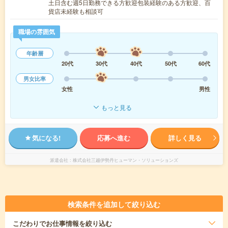
土日含む週5日勤務できる方歓迎包装経験のある方歓迎、百
貨店未経験も相談可
職場の雰囲気
年齢層
20代
30代
40代
50代
60代
男女比率
女性
男性
もっと見る
気になる!
応募へ進む
詳しく見る
派遣会社
株式会社三越伊勢丹ヒューマン・ソリューションズ
検索条件を追加して絞り込む
こだわり
でお仕事情報を絞り込む