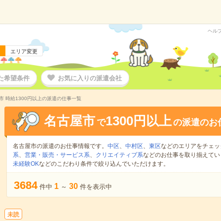
ヘル
エリア変更
た希望条件
お気に入りの派遣会社
市 時給1300円以上の派遣の仕事一覧
名古屋市
1300円以上
で
の派遣のお
名古屋市の派遣のお仕事情報です。
中区
、
中村区
、
東区
などのエリアをチェッ
系
、
営業・販売・サービス系
、
クリエイティブ系
などのお仕事を取り揃えてい
未経験OK
などのこだわり条件で絞り込んでいただけます。
3684
1
30
件中
～
件を表示中
未読