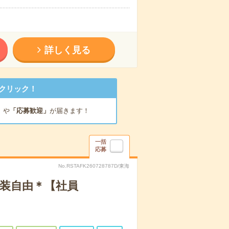
詳しく見る
クリック！
」
や
「応募歓迎」
が届きます！
一括
応募
No.RSTAFK260728787D/東海
服装自由＊【社員