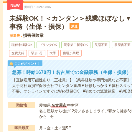
NEW
掲載日
2026/08/07
未経験OK！＜カンタン＞残業ほぼなし
事務（生保・損保）
派遣
損害保険業
派遣先
職種未経験OK
ブランクOK
既卒第二新卒OK
英語不要
履歴書不要
交費支給
駅歩5分
大手
職場が禁煙
ここがポイント！
急募！時給1670円！名古屋での金融事務（生保・損保）
【直接雇用可能性あり（正社員）】【業界経験や専門知識など不要】
大手商社系損害保険会社でカンタン事務▼研修しっかり▼弊社スタッ
不要、オンラインですぐにWeb登録OK #初めての派遣歓迎 #WEB
勤務地
愛知県
名古屋市
中村区
名古屋駅から徒歩12分／ささしまライブ駅から徒歩3分
から---分
曜日頻度
月～金・土／週5日