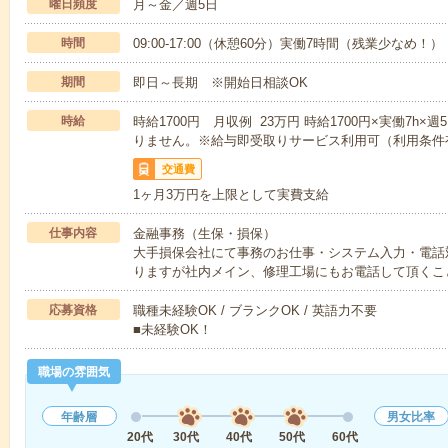
曜日頻度
月～金／週5日
時間
09:00-17:00（休憩60分）実働7時間（残業少なめ！）
期間
即日～長期 ※開始日相談OK
時給
時給1700円 月収例 23万円 時給1700円×実働7h
りません。※給与即受取りサービス利用可（利用条件
交通費
1ヶ月3万円を上限として実費支給
仕事内容
金融事務（生保・損保）
大手損保会社にて事務のお仕事・システム入力・電話
りますが社内メイン、修理工場にもお電話して頂くこ
応募資格
職種未経験OK / ブランクOK / 英語力不要
■未経験OK！
職場の雰囲気
年齢層
男女比率
20代
30代
40代
50代
60代