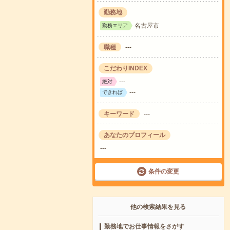
勤務地
名古屋市
勤務エリア
職種
---
こだわりINDEX
---
絶対
---
できれば
キーワード
---
あなたのプロフィール
---
条件の変更
他の検索結果を見る
勤務地でお仕事情報をさがす