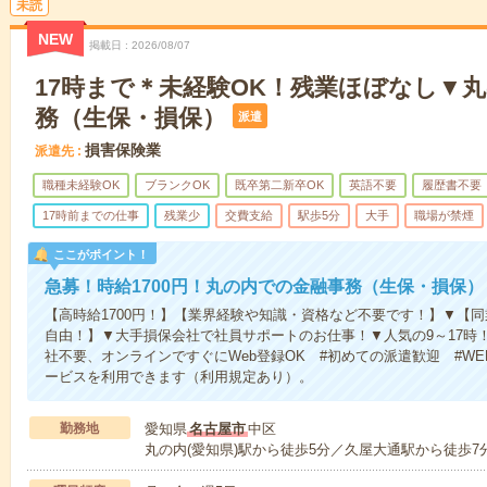
未読
NEW
掲載日
2026/08/07
17時まで＊未経験OK！残業ほぼなし▼
務（生保・損保）
派遣
損害保険業
派遣先
職種未経験OK
ブランクOK
既卒第二新卒OK
英語不要
履歴書不要
17時前までの仕事
残業少
交費支給
駅歩5分
大手
職場が禁煙
ここがポイント！
急募！時給1700円！丸の内での金融事務（生保・損保）
【高時給1700円！】【業界経験や知識・資格など不要です！】▼【
自由！】▼大手損保会社で社員サポートのお仕事！▼人気の9～17時
社不要、オンラインですぐにWeb登録OK #初めての派遣歓迎 #W
ービスを利用できます（利用規定あり）。
勤務地
愛知県
名古屋市
中区
丸の内(愛知県)駅から徒歩5分／久屋大通駅から徒歩7