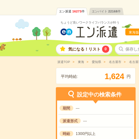
エン派遣
16273
件
エンバイト
22168
件
ちょうど良いワークライフバランスが叶う
東海版
気になる！リスト
0
保存し
派遣TOP
東海
愛知県
名古屋市
名古屋
,
1
6
2
4
平均時給:
円
設定中の検索条件
期間
---
派遣形式
---
時給
1300円以上