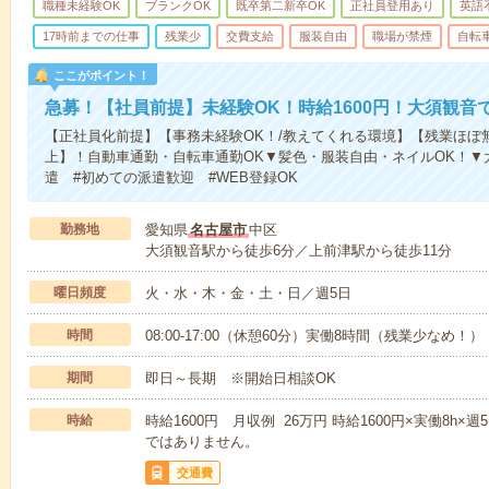
職種未経験OK
ブランクOK
既卒第二新卒OK
正社員登用あり
英語
17時前までの仕事
残業少
交費支給
服装自由
職場が禁煙
自転
ここがポイント！
急募！【社員前提】未経験OK！時給1600円！大須観音
【正社員化前提】【事務未経験OK！/教えてくれる環境】【残業ほぼ無
上】！自動車通勤・自転車通勤OK▼髪色・服装自由・ネイルOK！▼
遣 #初めての派遣歓迎 #WEB登録OK
勤務地
愛知県
名古屋市
中区
大須観音駅から徒歩6分／上前津駅から徒歩11分
曜日頻度
火・水・木・金・土・日／週5日
時間
08:00-17:00（休憩60分）実働8時間（残業少なめ！）
期間
即日～長期 ※開始日相談OK
時給
時給1600円 月収例 26万円 時給1600円×実働8h×
ではありません。
交通費