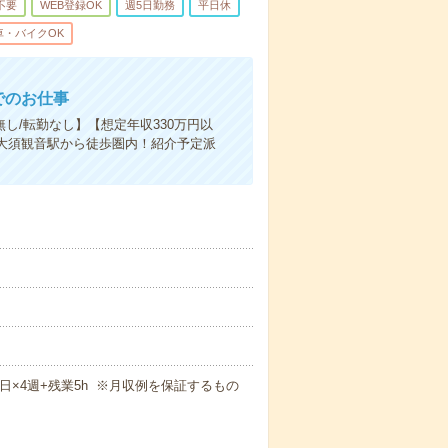
不要
WEB登録OK
週5日勤務
平日休
車・バイクOK
でのお仕事
し/転勤なし】【想定年収330万円以
大須観音駅から徒歩圏内！紹介予定派
週5日×4週+残業5h ※月収例を保証するもの