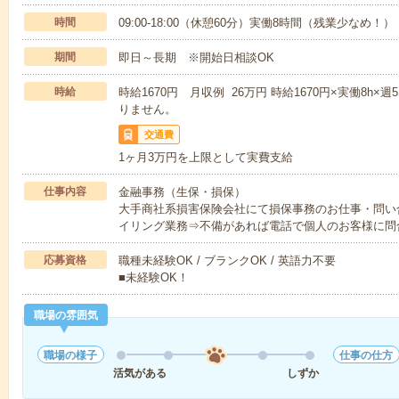
時間
09:00-18:00（休憩60分）実働8時間（残業少なめ！）
期間
即日～長期 ※開始日相談OK
時給
時給1670円 月収例 26万円 時給1670円×実働8h
りません。
交通費
1ヶ月3万円を上限として実費支給
仕事内容
金融事務（生保・損保）
大手商社系損害保険会社にて損保事務のお仕事・問い
イリング業務⇒不備があれば電話で個人のお客様に問
応募資格
職種未経験OK / ブランクOK / 英語力不要
■未経験OK！
職場の雰囲気
職場の様子
仕事の仕方
活気がある
しずか