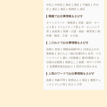
中区
中村区
東区
西区
千種区
中川
区
港区
南区
昭和区
緑区
職種でお仕事情報をさがす
オフィスワーク・事務系
営業・販売・サー
ビス系
クリエイティブ系
IT・エンジニア
系
技術系
医療・介護・福祉・教育系
軽
作業・物流・工場・その他
こだわりでお仕事情報をさがす
短期
単発
職種未経験OK
10名以上の大
量募集
友だちと一緒の応募OK
在宅・リモ
ートワーク
週2～3日勤務
週4日勤務
土
日祝のみ勤務
残業なし
副業・WワークOK
交通費別途支給あり
語学力が活かせる
人気のワードでお仕事情報をさがす
急募
年齢不問
財団法人
英語
書類チェ
ック
テレビ局
封入
大学