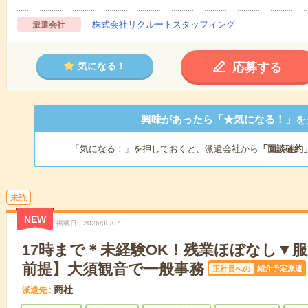
株式会社リクルートスタッフィング
派遣会社
応募する
気になる！
興味があったら「★気になる！」を
「気になる！」を押しておくと、派遣会社から
「面談確約
未読
NEW
掲載日
2026/08/07
17時まで＊未経験OK！残業ほぼなし▼
前提】大須観音で一般事務
紹介予定派遣
正社員への
商社
派遣先