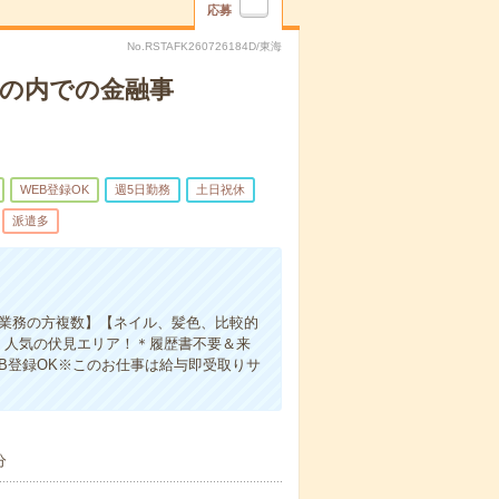
応募
No.RSTAFK260726184D/東海
丸の内での金融事
WEB登録OK
週5日勤務
土日祝休
派遣多
同業務の方複数】【ネイル、髪色、比較的
！人気の伏見エリア！＊履歴書不要＆来
EB登録OK※このお仕事は給与即受取りサ
分