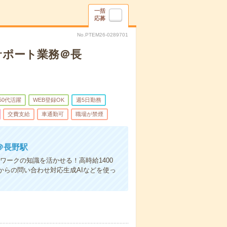
一括
応募
No.PTEM26-0289701
のサポート業務＠長
50代活躍
WEB登録OK
週5日勤務
交費支給
車通勤可
職場が禁煙
＠長野駅
ワークの知識を活かせる！高時給1400
からの問い合わせ対応生成AIなどを使っ