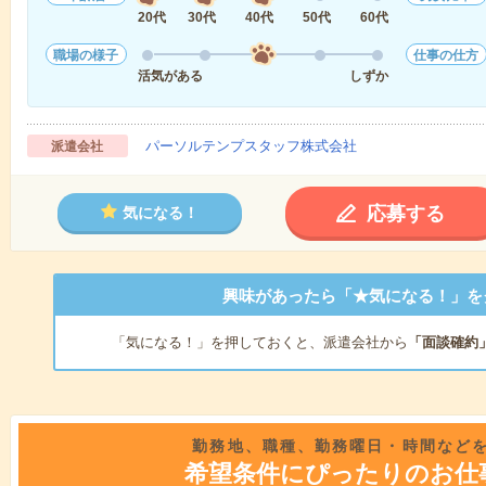
20代
30代
40代
50代
60代
職場の様子
仕事の仕方
活気がある
しずか
パーソルテンプスタッフ株式会社
派遣会社
応募する
気になる！
興味があったら「★気になる！」を
「気になる！」を押しておくと、派遣会社から
「面談確約
勤務地、職種、勤務曜日・時間など
希望条件にぴったりのお仕