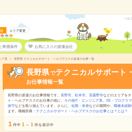
ヘル
版
エリア変更
た希望条件
お気に入りの派遣会社
ニア系
長野県 テクニカルサポート・ヘルプデスクの派遣の仕事一覧
長野県
テクニカルサポート
で
お仕事情報一覧
長野県の派遣のお仕事情報です。
長野市
、
松本市
、
安曇野市
などのエリアをチ
ト・ヘルプデスクのお仕事の他に、
その他IT・エンジニア系
、
SE・プログラ
保守
などを取り揃えています。さらに、
短期
・
単発
などの期間や、
職種未経験
ます。職種辞典：
テクニカルサポート・ヘルプデスクのお仕事とは？とは？
1
1
1
件中
～
件を表示中