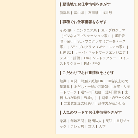
勤務地でお仕事情報をさがす
新潟県
富山県
石川県
福井県
職種でお仕事情報をさがす
その他IT・エンジニア系
SE・プログラマ
（ビジネスアプリケーション系）
運用管
理・保守
SE・プログラマ（データベース
系）
SE・プログラマ（Web・スマホ系）
社内SE
サーバ・ネットワークエンジニア
テスト・評価
OAインストラクター・ITイン
ストラクター
PM・PMO
こだわりでお仕事情報をさがす
短期
単発
職種未経験OK
10名以上の大
量募集
友だちと一緒の応募OK
在宅・リモ
ートワーク
週2～3日勤務
週4日勤務
土
日祝のみ勤務
残業なし
副業・WワークOK
交通費別途支給あり
語学力が活かせる
人気のワードでお仕事情報をさがす
急募
年齢不問
財団法人
英語
書類チェ
ック
テレビ局
封入
大学