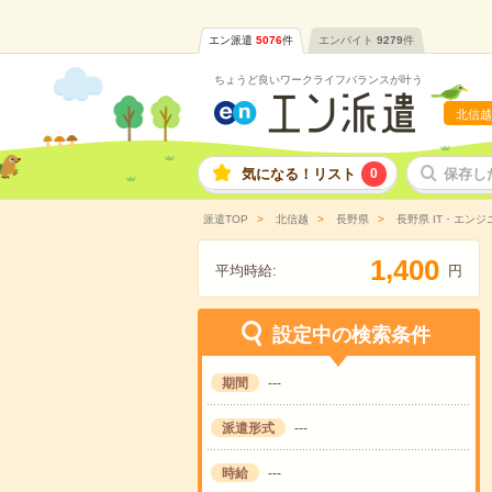
エン派遣
5076
件
エンバイト
9279
件
ちょうど良いワークライフバランスが叶う
北信越
気になる！リスト
0
保存し
派遣TOP
北信越
長野県
長野県 IT・エンジ
,
1
4
0
0
平均時給:
円
設定中の検索条件
期間
---
派遣形式
---
時給
---