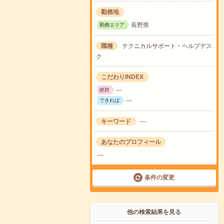
勤務地
長野県
勤務エリア
職種
テクニカルサポート・ヘルプデス
ク
こだわりINDEX
---
絶対
---
できれば
キーワード
---
あなたのプロフィール
---
条件の変更
他の検索結果を見る