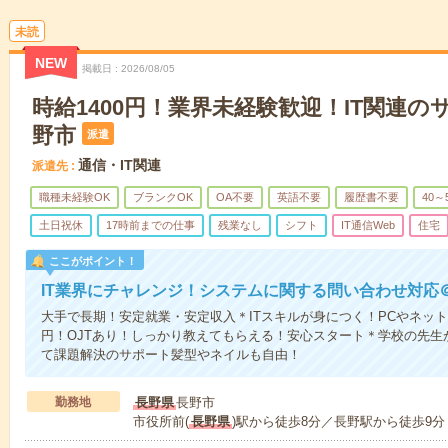
未読
NEW
掲載日
2026/08/05
時給1400円！業界未経験歓迎！IT関連
野市
派遣
通信・IT関連
派遣先
職種未経験OK
ブランクOK
OA不要
英語不要
履歴書不要
40～
土日祝休
17時前までの仕事
残業なし
シフト
IT通信Web
住宅
ここがポイント！
IT業界にチャレンジ！システムに関する問い合わせ対応
大手で長期！安定就業・安定収入＊ITスキルが身につく！PCやネット
円！OJTあり！しっかり教えてもらえる！安心スタート＊学校の先生
て課題解決のサポート髪型やネイルも自由！
勤務地
長野県
長野市
市役所前(
長野県
)駅から徒歩8分／長野駅から徒歩9分