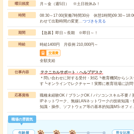
曜日頻度
月～金（週5日） ※土日祝休み！
時間
08:30～17:00(実働7時間30分 休憩1時間)09:30～
わせて出勤時間の変更…
つづきを見る
期間
【急募】即日～長期 ※即日～！
時給
時給1400円 月収例 210,000円～
交通費
全額支給
仕事内容
テクニカルサポート・ヘルプデスク
＊問い合わせに対する受付・対応┗教育機関からシス
す┗オンラインでレクチャー！実際に教育現場に訪問
応募資格
職種未経験OK / ブランクOK / パソコンスキル不要 /
IPネットワーク、無線LANネットワークの技術知識
知識・操作、ソフトウェア等の基本的知識MS-オフィ
職場の雰囲気
年齢層
男女比率