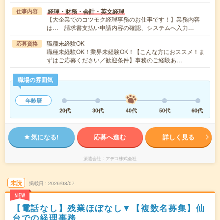
経理・財務・会計・英文経理
仕事内容
【大企業でのコツモク経理事務のお仕事です！】業務内容
は… 請求書支払い申請内容の確認、システムへ入力…
職種未経験OK
応募資格
職種未経験OK！業界未経験OK！【こんな方におススメ！ま
ずはご応募ください／歓迎条件】事務のご経験あ…
職場の雰囲気
年齢層
20代
30代
40代
50代
60代
気になる!
応募へ進む
詳しく見る
派遣会社
アデコ株式会社
未読
掲載日
2026/08/07
NEW
【電話なし】残業ほぼなし▼【複数名募集】仙
台での経理事務