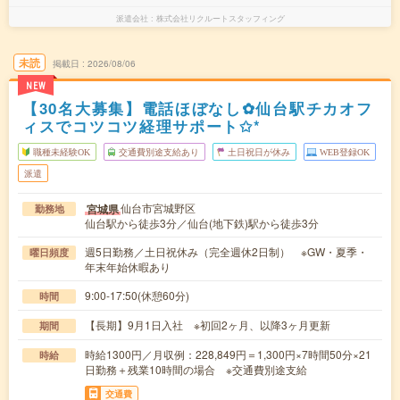
派遣会社
株式会社リクルートスタッフィング
未読
掲載日
2026/08/06
NEW
【30名大募集】電話ほぼなし✿仙台駅チカオフ
ィスでコツコツ経理サポート✩*
職種未経験OK
交通費別途支給あり
土日祝日が休み
WEB登録OK
派遣
仙台市宮城野区
宮城県
勤務地
仙台駅から徒歩3分／仙台(地下鉄)駅から徒歩3分
週5日勤務／土日祝休み（完全週休2日制） ※GW・夏季・
曜日頻度
年末年始休暇あり
9:00-17:50(休憩60分)
時間
【長期】9月1日入社 ※初回2ヶ月、以降3ヶ月更新
期間
時給1300円／月収例：228,849円＝1,300円×7時間50分×21
時給
日勤務＋残業10時間の場合 ※交通費別途支給
交通費