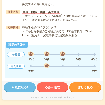
実費支給／当社規定あり。
経理・財務・会計・英文経理
仕事内容
＼オープニングスタッフ募集✬ ̖́-／30名募集の今がチャンス
♬*。【電話対応はほぼゼロ！】自分の作…
職種未経験OK / ブランクOK
応募資格
・何かしら事務のご経験がある方・PC基本操作：Word、
Excel《歓迎》・経理事務の実務経験がある…
職場の雰囲気
年齢層
20代
30代
40代
50代
60代
男女比率
女性
男性
気になる!
応募へ進む
詳しく見る
派遣会社
ランスタッド株式会社 東北エリア