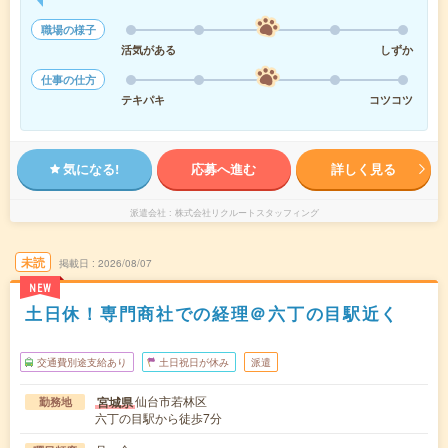
職場の様子
活気がある
しずか
仕事の仕方
テキパキ
コツコツ
気になる!
応募へ進む
詳しく見る
派遣会社
株式会社リクルートスタッフィング
未読
掲載日
2026/08/07
NEW
土日休！専門商社での経理＠六丁の目駅近く
交通費別途支給あり
土日祝日が休み
派遣
仙台市若林区
宮城県
勤務地
六丁の目駅から徒歩7分