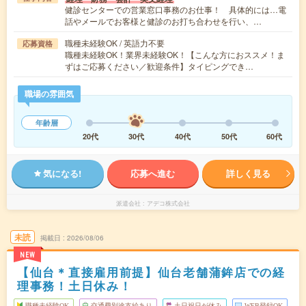
健診センターでの営業窓口事務のお仕事！ 具体的には…電
話やメールでお客様と健診のお打ち合わせを行い、…
職種未経験OK / 英語力不要
応募資格
職種未経験OK！業界未経験OK！【こんな方におススメ！ま
ずはご応募ください／歓迎条件】タイピングでき…
職場の雰囲気
年齢層
20代
30代
40代
50代
60代
気になる!
応募へ進む
詳しく見る
派遣会社
アデコ株式会社
未読
掲載日
2026/08/06
NEW
【仙台＊直接雇用前提】仙台老舗蒲鉾店での経
理事務！土日休み！
職種未経験OK
交通費別途支給あり
土日祝日が休み
WEB登録OK