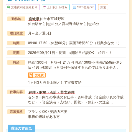
交通費別途支給あり
土日祝日が休み
WEB登録OK
派遣
仙台市宮城野区
宮城県
勤務地
仙台駅から徒歩1分／宮城野通駅から徒歩3分
月～金／週5日
曜日頻度
09:00-17:50（休憩60分）実働7時間50分（残業少なめ！）
時間
2026年09月01日～長期 ※開始日相談OK ※9月～！
期間
時給1300円 月収例 21万円 時給1300円×実働7h50m×週5
時給
日×4週+残業5h ※月収例を保証するものではありません。
交通費
1ヶ月3万円を上限として実費支給
経理・財務・会計・英文経理
仕事内容
センター内での事務のお仕事・資料作成（資金繰り表の作成
など）・資金決済（支払い、回収）・銀行への送金…
ブランクOK / 英語力不要
応募資格
事務の経験がある方
職場の雰囲気