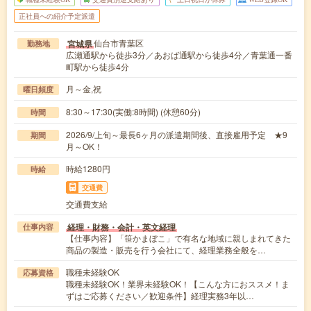
正社員への紹介予定派遣
仙台市青葉区
宮城県
勤務地
広瀬通駅から徒歩3分／あおば通駅から徒歩4分／青葉通一番
町駅から徒歩4分
月～金,祝
曜日頻度
8:30～17:30(実働:8時間) (休憩60分)
時間
2026/9/上旬～最長6ヶ月の派遣期間後、直接雇用予定 ★9
期間
月～OK！
時給1280円
時給
交通費
交通費支給
経理・財務・会計・英文経理
仕事内容
【仕事内容】「笹かまぼこ」で有名な地域に親しまれてきた
商品の製造・販売を行う会社にて、経理業務全般を…
職種未経験OK
応募資格
職種未経験OK！業界未経験OK！【こんな方におススメ！ま
ずはご応募ください／歓迎条件】経理実務3年以…