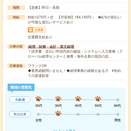
【急募】即日～長期
期間
時給1270円＋交 【月収例】184,150円～ ■給与の前払い
時給
が可能な速払いサービスあり
交通費
交通費支給あり
経理・財務・会計・英文経理
仕事内容
＊請求書・支払い申請内容の確認・システムへ入力業務（グ
ローバル経理センターと連携・海外企業の英語の請…
ブランクOK
応募資格
◆業界経験問いません！◆経理事務の経験がある方 #初め
ての派遣歓迎
職場の雰囲気
年齢層
20代
30代
40代
50代
60代
男女比率
女性
男性
もっと見る