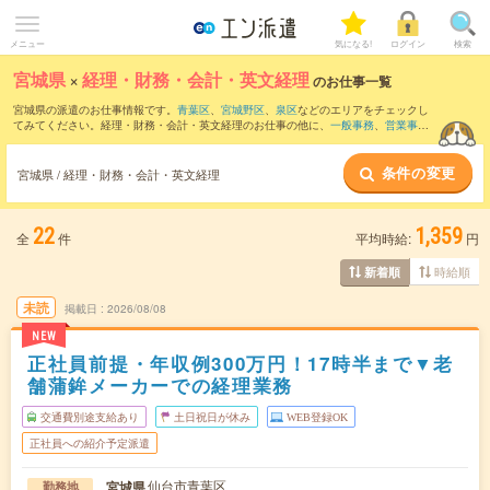
メニュー
気になる!
ログイン
検索
宮城県
×
経理・財務・会計・英文経理
のお仕事一覧
宮城県の派遣のお仕事情報です。
青葉区
、
宮城野区
、
泉区
などのエリアをチェックし
てみてください。経理・財務・会計・英文経理のお仕事の他に、
一般事務
、
営業事務
、
データ入力・タイピング
などを取り揃えています。さらに、
短期
・
単発
などの期間
や、
職種未経験OK
などのこだわり条件で絞り込んでいただけます。職種辞典：
経理・
条件の変更
財務・会計・英文経理のお仕事とは？とは？
宮城県 / 経理・財務・会計・英文経理
22
1,359
全
件
平均時給:
円
時給順
新着順
未読
掲載日
2026/08/08
NEW
正社員前提・年収例300万円！17時半まで▼老
舗蒲鉾メーカーでの経理業務
交通費別途支給あり
土日祝日が休み
WEB登録OK
正社員への紹介予定派遣
仙台市青葉区
宮城県
勤務地