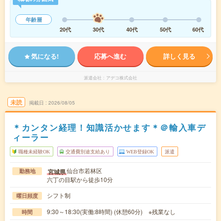
年齢層
20代
30代
40代
50代
60代
気になる!
応募へ進む
詳しく見る
派遣会社
アデコ株式会社
未読
掲載日
2026/08/05
＊カンタン経理！知識活かせます＊＠輸入車デ
ィーラー
職種未経験OK
交通費別途支給あり
WEB登録OK
派遣
仙台市若林区
宮城県
勤務地
六丁の目駅から徒歩10分
シフト制
曜日頻度
9:30～18:30(実働:8時間) (休憩60分) ※残業なし
時間