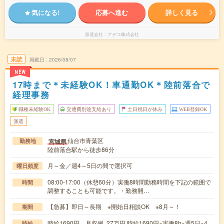
気になる!
応募へ進む
詳しく見る
派遣会社
アデコ株式会社
未読
掲載日
2026/08/07
NEW
17時まで＊未経験OK！車通勤OK＊陸前落合で
経理事務
職種未経験OK
交通費別途支給あり
土日祝日が休み
WEB登録OK
派遣
仙台市青葉区
宮城県
勤務地
陸前落合駅から徒歩86分
月～金／週4～5日の間で選択可
曜日頻度
08:00-17:00（休憩60分）実働8時間勤務時間を下記の範囲で
時間
調整することも可能です。・勤務開…
【急募】即日～長期 ※開始日相談OK ※8月～！
期間
時給1690円 月収例 27万円 時給1690円×実働8h×週5日×4
時給