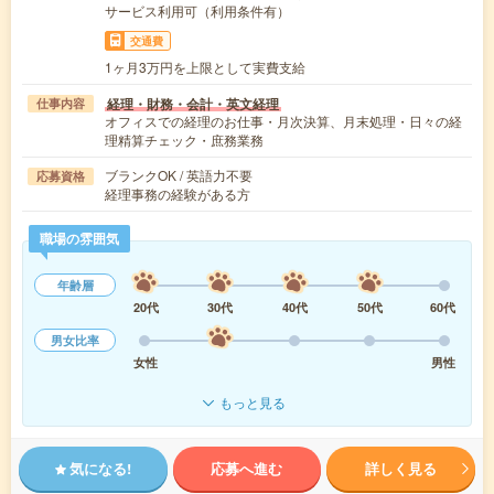
サービス利用可（利用条件有）
交通費
1ヶ月3万円を上限として実費支給
経理・財務・会計・英文経理
仕事内容
オフィスでの経理のお仕事・月次決算、月末処理・日々の経
理精算チェック・庶務業務
ブランクOK / 英語力不要
応募資格
経理事務の経験がある方
職場の雰囲気
年齢層
20代
30代
40代
50代
60代
男女比率
女性
男性
もっと見る
気になる!
応募へ進む
詳しく見る