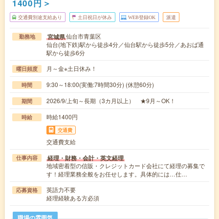
1400円＞
交通費別途支給あり
土日祝日が休み
WEB登録OK
派遣
仙台市青葉区
宮城県
勤務地
仙台(地下鉄)駅から徒歩4分／仙台駅から徒歩5分／あおば通
駅から徒歩6分
月～金※土日休み！
曜日頻度
9:30～18:00(実働:7時間30分) (休憩60分)
時間
2026/9/上旬～長期（3カ月以上） ★9月～OK！
期間
時給1400円
時給
交通費
交通費支給
経理・財務・会計・英文経理
仕事内容
地域密着型の信販・クレジットカード会社にて経理の募集で
す！経理業務全般をお任せします。具体的には…仕…
英語力不要
応募資格
経理経験ある方必須
職場の雰囲気