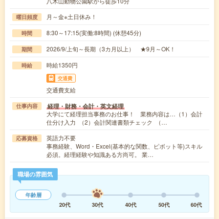
八木山動物公園駅から徒歩10分
月～金※土日休み！
曜日頻度
8:30～17:15(実働:8時間) (休憩45分)
時間
2026/9/上旬～長期（3カ月以上） ★9月～OK！
期間
時給1350円
時給
交通費
交通費支給
経理・財務・会計・英文経理
仕事内容
大学にて経理担当事務のお仕事！ 業務内容は…（1）会計
仕分け入力 （2）会計関連書類チェック （…
英語力不要
応募資格
事務経験、Word・Excel(基本的な関数、ピボット等)スキル
必須。経理経験や知識ある方尚可。 業…
職場の雰囲気
年齢層
20代
30代
40代
50代
60代