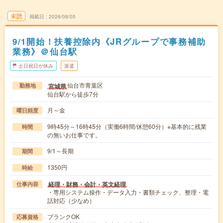
未読
掲載日
2026/08/05
9/1開始！扶養控除内《JRグループで事務補助
業務》＠仙台駅
土日祝日が休み
派遣
仙台市青葉区
宮城県
勤務地
仙台駅から徒歩7分
月～金
曜日頻度
9時45分～16時45分（実働6時間/休憩60分）※基本的に残業
時間
の無いお仕事です。
9/1～長期
期間
1350円
時給
経理・財務・会計・英文経理
仕事内容
・専用システム操作・データ入力・書類チェック、整理・電
話対応（少なめ）
ブランクOK
応募資格