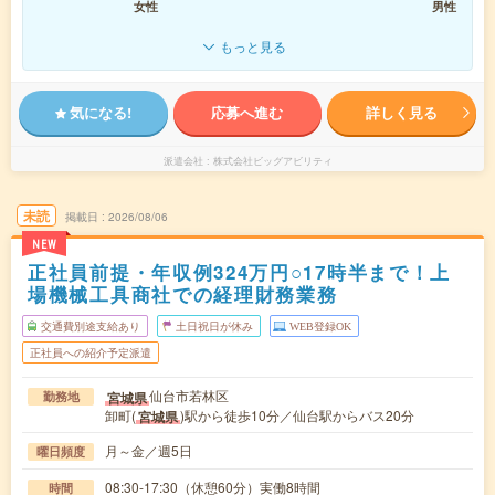
女性
男性
もっと見る
気になる!
応募へ進む
詳しく見る
派遣会社
株式会社ビッグアビリティ
未読
掲載日
2026/08/06
NEW
正社員前提・年収例324万円○17時半まで！上
場機械工具商社での経理財務業務
交通費別途支給あり
土日祝日が休み
WEB登録OK
正社員への紹介予定派遣
仙台市若林区
宮城県
勤務地
卸町(
)駅から徒歩10分／仙台駅からバス20分
宮城県
月～金／週5日
曜日頻度
08:30-17:30（休憩60分）実働8時間
時間