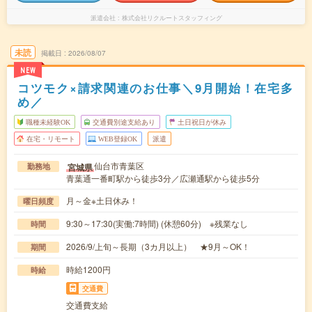
派遣会社
株式会社リクルートスタッフィング
未読
掲載日
2026/08/07
NEW
コツモク×請求関連のお仕事＼9月開始！在宅多
め／
職種未経験OK
交通費別途支給あり
土日祝日が休み
在宅・リモート
WEB登録OK
派遣
仙台市青葉区
宮城県
勤務地
青葉通一番町駅から徒歩3分／広瀬通駅から徒歩5分
月～金※土日休み！
曜日頻度
9:30～17:30(実働:7時間) (休憩60分) ※残業なし
時間
2026/9/上旬～長期（3カ月以上） ★9月～OK！
期間
時給1200円
時給
交通費
交通費支給