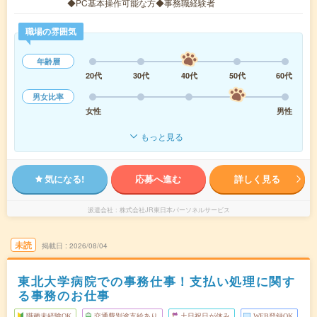
◆PC基本操作可能な方◆事務職経験者
職場の雰囲気
年齢層
20代
30代
40代
50代
60代
男女比率
女性
男性
もっと見る
気になる!
応募へ進む
詳しく見る
派遣会社
株式会社JR東日本パーソネルサービス
未読
掲載日
2026/08/04
東北大学病院での事務仕事！支払い処理に関す
る事務のお仕事
職種未経験OK
交通費別途支給あり
土日祝日が休み
WEB登録OK