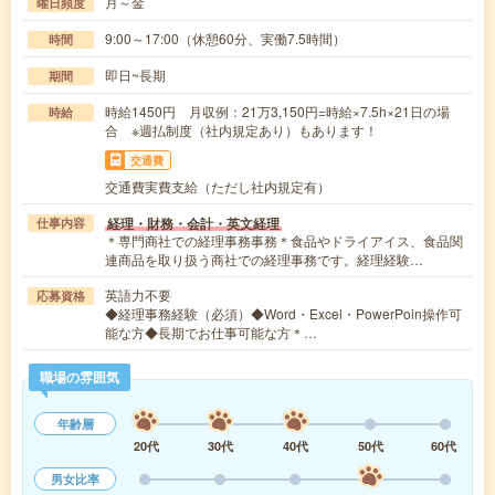
月～金
曜日頻度
9:00～17:00（休憩60分、実働7.5時間）
時間
即日~長期
期間
時給1450円 月収例：21万3,150円=時給×7.5h×21日の場
時給
合 ※週払制度（社内規定あり）もあります！
交通費
交通費実費支給（ただし社内規定有）
経理・財務・会計・英文経理
仕事内容
＊専門商社での経理事務事務＊食品やドライアイス、食品関
連商品を取り扱う商社での経理事務です。経理経験…
英語力不要
応募資格
◆経理事務経験（必須）◆Word・Excel・PowerPoin操作可
能な方◆長期でお仕事可能な方＊…
職場の雰囲気
年齢層
20代
30代
40代
50代
60代
男女比率