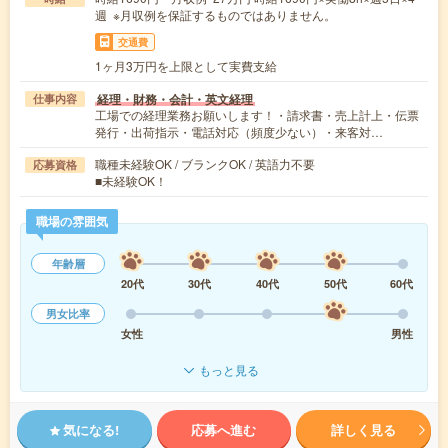
週 ※月収例を保証するものではありません。
交通費
1ヶ月3万円を上限として実費支給
経理・財務・会計・英文経理
仕事内容
工場での経理業務お願いします！・請求書・売上計上・伝票
発行・出荷指示・電話対応（頻度少ない）・来客対…
職種未経験OK / ブランクOK / 英語力不要
応募資格
■未経験OK！
職場の雰囲気
年齢層
20代
30代
40代
50代
60代
男女比率
女性
男性
もっと見る
気になる!
応募へ進む
詳しく見る