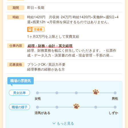
即日～長期
期間
時給1420円 月収例 24万円 時給1420円×実働8h×週5日×4
時給
週+残業12h ※月収例を保証するものではありません。
交通費
1ヶ月3万円を上限として実費支給
経理・財務・会計・英文経理
仕事内容
経理、財務業務を幅広く担当していただきます。・伝票作
成・データ入力・決算書の作成・現金管理・手形の発…
ブランクOK / 英語力不要
応募資格
経理事務の経験がある方
職場の雰囲気
男女比率
女性
男性
職場の様子
活気がある
しずか
もっと見る