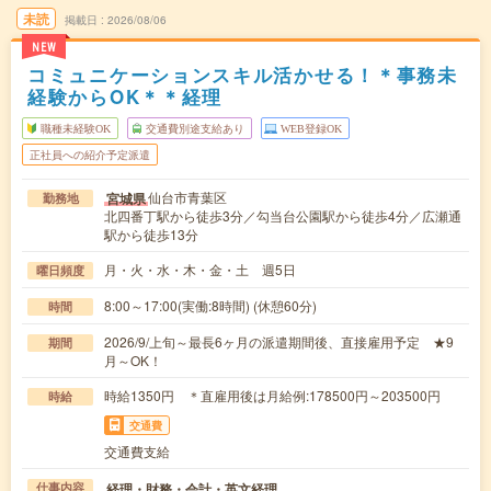
未読
掲載日
2026/08/06
NEW
コミュニケーションスキル活かせる！＊事務未
経験からOK＊＊経理
職種未経験OK
交通費別途支給あり
WEB登録OK
正社員への紹介予定派遣
仙台市青葉区
宮城県
勤務地
北四番丁駅から徒歩3分／勾当台公園駅から徒歩4分／広瀬通
駅から徒歩13分
月・火・水・木・金・土 週5日
曜日頻度
8:00～17:00(実働:8時間) (休憩60分)
時間
2026/9/上旬～最長6ヶ月の派遣期間後、直接雇用予定 ★9
期間
月～OK！
時給1350円 ＊直雇用後は月給例:178500円～203500円
時給
交通費
交通費支給
経理・財務・会計・英文経理
仕事内容