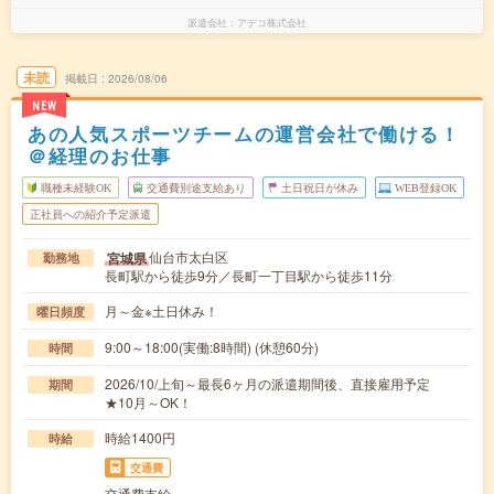
派遣会社
アデコ株式会社
未読
掲載日
2026/08/06
NEW
あの人気スポーツチームの運営会社で働ける！
＠経理のお仕事
職種未経験OK
交通費別途支給あり
土日祝日が休み
WEB登録OK
正社員への紹介予定派遣
仙台市太白区
宮城県
勤務地
長町駅から徒歩9分／長町一丁目駅から徒歩11分
月～金※土日休み！
曜日頻度
9:00～18:00(実働:8時間) (休憩60分)
時間
2026/10/上旬～最長6ヶ月の派遣期間後、直接雇用予定
期間
★10月～OK！
時給1400円
時給
交通費
交通費支給