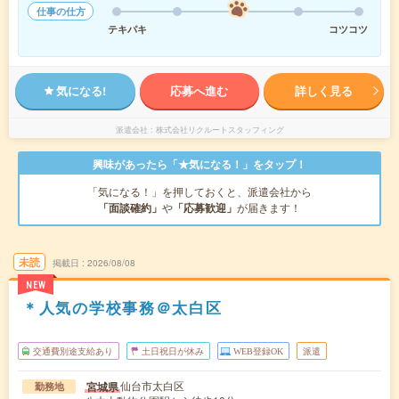
仕事の仕方
テキパキ
コツコツ
気になる!
応募へ進む
詳しく見る
派遣会社
株式会社リクルートスタッフィング
興味があったら「★気になる！」をタップ！
「気になる！」を押しておくと、派遣会社から
「面談確約」
や
「応募歓迎」
が届きます！
未読
掲載日
2026/08/08
NEW
＊人気の学校事務＠太白区
交通費別途支給あり
土日祝日が休み
WEB登録OK
派遣
仙台市太白区
宮城県
勤務地