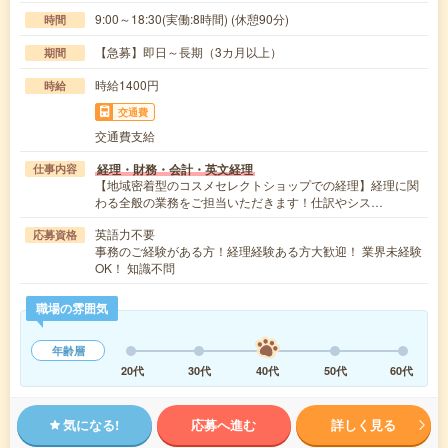
9:00～18:30(実働:8時間) (休憩90分)
時間
【急募】即日～長期（3カ月以上）
期間
時給1400円
時給
交通費
交通費支給
経理・財務・会計・英文経理
仕事内容
【地域密着型のコスメセレクトショップでの経理】経理に関
わる全般の業務をご担当いただきます！仕訳やシス…
英語力不要
応募資格
事務のご経験がある方！経理経験ある方大歓迎！ 業界未経験
OK！ 知識不問
職場の雰囲気
年齢層
20代
30代
40代
50代
60代
気になる!
応募へ進む
詳しく見る