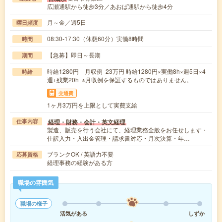
広瀬通駅から徒歩3分／あおば通駅から徒歩4分
月～金／週5日
曜日頻度
08:30-17:30（休憩60分）実働8時間
時間
【急募】即日～長期
期間
時給1280円 月収例 23万円 時給1280円×実働8h×週5日×4
時給
週+残業20h ※月収例を保証するものではありません。
交通費
1ヶ月3万円を上限として実費支給
経理・財務・会計・英文経理
仕事内容
製造、販売を行う会社にて、経理業務全般をお任せします・
仕訳入力・入出金管理・請求書対応・月次決算・年…
ブランクOK / 英語力不要
応募資格
経理事務の経験がある方
職場の雰囲気
職場の様子
活気がある
しずか