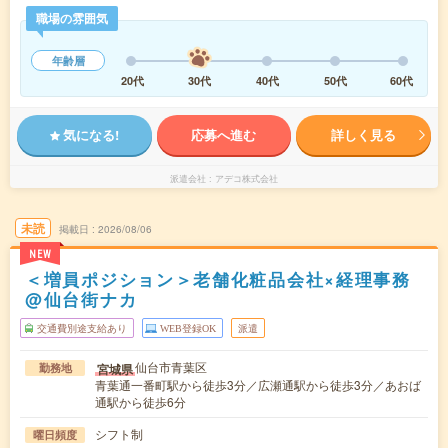
職場の雰囲気
年齢層
20代
30代
40代
50代
60代
気になる!
応募へ進む
詳しく見る
派遣会社
アデコ株式会社
未読
掲載日
2026/08/06
NEW
＜増員ポジション＞老舗化粧品会社×経理事務
@仙台街ナカ
交通費別途支給あり
WEB登録OK
派遣
仙台市青葉区
宮城県
勤務地
青葉通一番町駅から徒歩3分／広瀬通駅から徒歩3分／あおば
通駅から徒歩6分
シフト制
曜日頻度