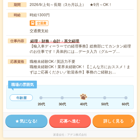
2026/9/上旬～長期（3カ月以上） ★9月～OK！
期間
時給1300円
時給
交通費
交通費支給
経理・財務・会計・英文経理
仕事内容
【輸入車ディーラーでの経理事務】総務部にてカンタン経理
のお仕事です！具体的には…データ入力（グループ…
職種未経験OK / 英語力不要
応募資格
職種未経験OK！業界未経験OK！【こんな方におススメ！ま
ずはご応募ください／歓迎条件】事務のご経験お…
職場の雰囲気
年齢層
20代
30代
40代
50代
60代
気になる!
応募へ進む
詳しく見る
派遣会社
アデコ株式会社