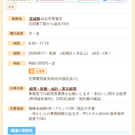
派遣
仙台市青葉区
宮城県
勤務地
北四番丁駅から徒歩15分
月～金
曜日頻度
8:30～17:15
時間
2026/8/17～長期 ※長期(2ヶ月以上) ※8月～OK！
期間
時給1350円＋交
時給
交通費
交通費別途支給(社内規定あり)
経理・財務・会計・英文経理
仕事内容
事務室での経理系事務をお願いします・支払いに関する処理
(専用端末操作)、EXCEL操作・契約書の確認…
職種未経験OK / ブランクOK / 英語力不要
応募資格
・何かしらの事務経験のある方・PCスキル(Excel:基本操作
程度でOK)
職場の雰囲気