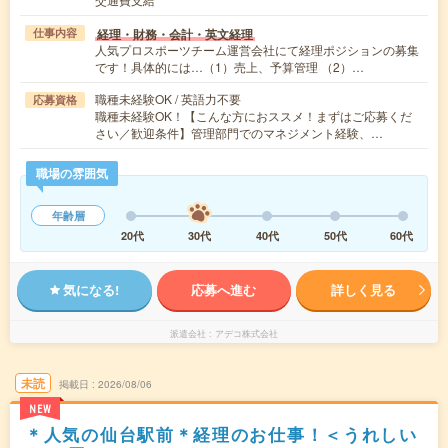
経理・財務・会計・英文経理
仕事内容
人気プロスポーツチーム運営会社にて経理ポジションの募集
です！具体的には…（1）売上、予算管理 （2）…
職種未経験OK / 英語力不要
応募資格
職種未経験OK！【こんな方におススメ！まずはご応募くだ
さい／歓迎条件】管理部門でのマネジメント経験、…
職場の雰囲気
年齢層
20代
30代
40代
50代
60代
気になる!
応募へ進む
詳しく見る
派遣会社
アデコ株式会社
未読
掲載日
2026/08/06
NEW
＊人気の仙台駅前＊経理のお仕事！＜うれしい