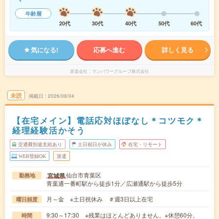
年齢層
20代
30代
40代
50代
60代
気になる!
応募へ進む
詳しく見る
派遣会社
マンパワーグループ株式会社
未読
掲載日
2026/08/04
【在宅メイン】電話応対ほぼなし＊コツモク＊
経理経験活かそう
交通費別途支給あり
土日祝日が休み
在宅・リモート
WEB登録OK
派遣
仙台市青葉区
宮城県
勤務地
青葉通一番町駅から徒歩1分／広瀬通駅から徒歩5分
月～金 ※土日祝休み ＃週3日以上在宅
曜日頻度
9:30～17:30 ※残業はほとんどありません。※休憩60分。
時間