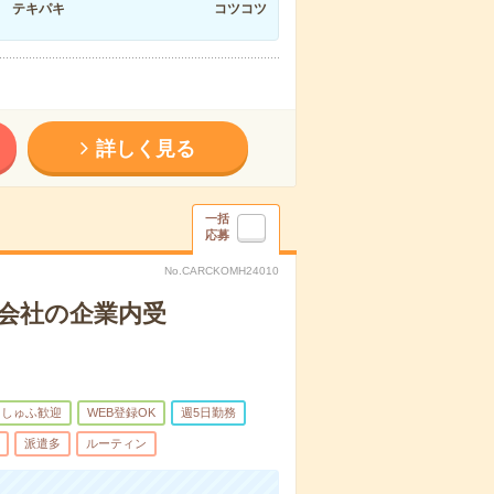
テキパキ
コツコツ
詳しく見る
一括
応募
No.CARCKOMH24010
会社の企業内受
しゅふ歓迎
WEB登録OK
週5日勤務
派遣多
ルーティン