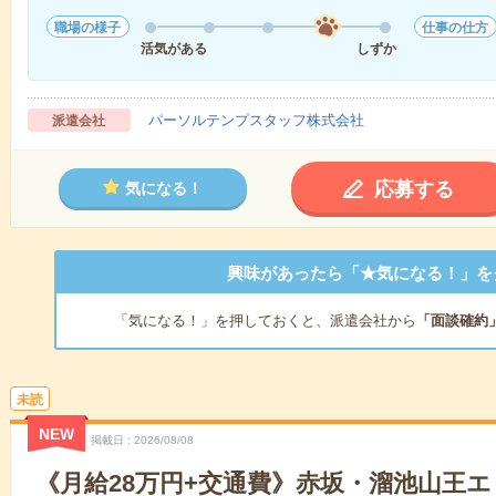
職場の様子
仕事の仕方
活気がある
しずか
パーソルテンプスタッフ株式会社
派遣会社
応募する
気になる！
興味があったら「★気になる！」を
「気になる！」を押しておくと、派遣会社から
「面談確約
未読
NEW
掲載日
2026/08/08
《月給28万円+交通費》赤坂・溜池山王