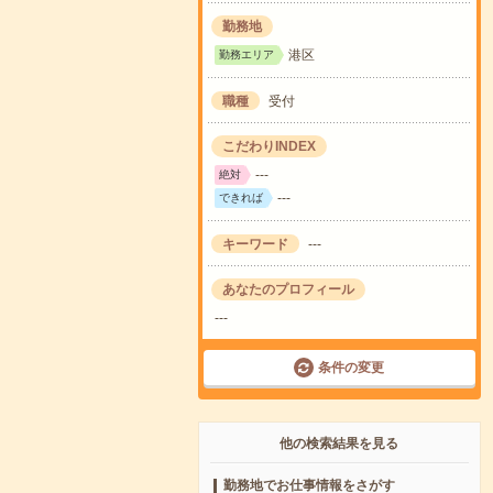
勤務地
港区
勤務エリア
職種
受付
こだわりINDEX
---
絶対
---
できれば
キーワード
---
あなたのプロフィール
---
条件の変更
他の検索結果を見る
勤務地でお仕事情報をさがす