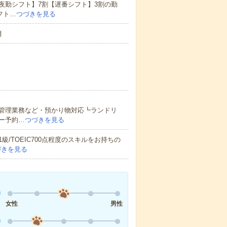
夜勤シフト】7割【遅番シフト】3割の勤
フト…
つづきを見る
月
管理業務など・預かり物対応┗ランドリ
ー予約…
つづきを見る
/TOEIC700点程度のスキルをお持ちの
づきを見る
女性
男性