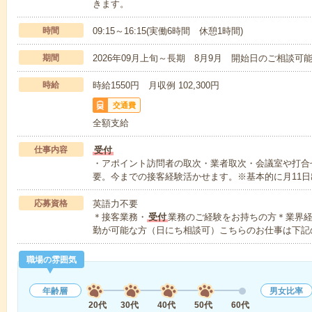
きます。
時間
09:15～16:15(実働6時間 休憩1時間)
期間
2026年09月上旬～長期 8月9月 開始日のご相談可
時給
時給1550円 月収例 102,300円
交通費
全額支給
仕事内容
受付
・アポイント訪問者の取次・業者取次・会議室や打合
要。今までの接客経験活かせます。※基本的に月11日
応募資格
英語力不要
＊接客業務・
受付
業務のご経験をお持ちの方＊業界経
勤が可能な方（日にち相談可）こちらのお仕事は下記
職場の雰囲気
年齢層
男女比率
20代
30代
40代
50代
60代