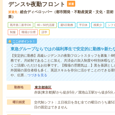
デンス✨夜勤フロント
派遣
総合ディベロッパー（都市開発・不動産賃貸・文化・芸術
派遣先
業）
既卒第二新卒OK
40～50代活躍
週5日勤務
平日休
残業少
シフ
制服
職場が分煙
語学
ここがポイント！
東急グループならではの福利厚生で安定的に勤務✨新た
【安定的に勤務】高級レジデンスの夜勤フロントスタッフを募集！4
務です。月給制であることに加え、共済会の加入制度や特別休暇など
くご活躍いただけるお仕事です。【職場の雰囲気は…】黒を基調とし
外国籍の居住者様も多く、英語スキルを存分に活かすことのできる環
や、伝票…
つづきを見る
勤務地
東京都港区
赤坂(東京都)駅から徒歩5分／溜池山王駅から徒歩5分
曜日頻度
交代制シフト：土日祝日を含む全ての曜日のうち週5日
日の固定はできません