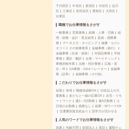
千代田区
中央区
新宿区
渋谷区
品川
区
江東区
世田谷区
豊島区
大田区
台東区
職種でお仕事情報をさがす
一般事務
営業事務
総務・人事・労務
経
理・財務・会計・英文経理
貿易・国際事
務
データ入力・タイピング
秘書・セクレ
タリー
その他事務系
金融事務（銀行）
金融事務（生保・損保）
外国語事務
学校
事務
通訳・翻訳
企画・マーケティング
事務的軽作業
法務・特許事務
広報・宣
伝・IR
OA事務・OAオペレーター
金融事
務（証券）
金融事務（その他）
こだわりでお仕事情報をさがす
短期
単発
職種未経験OK
10名以上の大
量募集
友だちと一緒の応募OK
在宅・リモ
ートワーク
週2～3日勤務
週4日勤務
土
日祝のみ勤務
残業なし
副業・WワークOK
交通費別途支給あり
語学力が活かせる
人気のワードでお仕事情報をさがす
急募
年齢不問
財団法人
英語
書類チェ