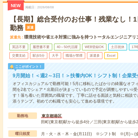
NEW
掲載日
2026/08/08
【長期】総合受付のお仕事！残業なし！1
勤務
派遣
環境技術や省エネ対策に強みを持つトータルエンジニアリ
派遣先
英語不要
履歴書不要
40～50代活躍
WEB登録OK
土日祝休
17
交費支給
駅歩5分
大手
職場が禁煙
派遣多
Excel
ここがポイント！
9月開始！＜週2～3日！＞扶養内OK！シフト制！企業
オフィスカジュアルで勤務可能！5月に移転したばかりの綺麗なオフィ
間を2名でシェア＊出勤日が決まっているので予定が調整しやすい○
す！落ち着いた雰囲気の職場です。丁寧に話せる面談と気軽に相談で
添うテンプ。初めての転職でも安心して進める環境です。
勤務地
東京都港区
田町(東京都)駅から徒歩4分／三田(東京都)駅から徒歩
曜日頻度
月・火・水・木・金(月11日) ※シフト制 ※(月)～