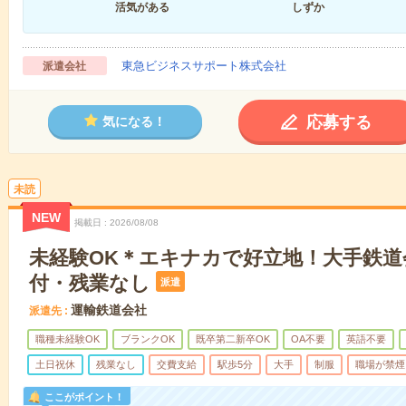
活気がある
しずか
東急ビジネスサポート株式会社
派遣会社
応募する
気になる！
未読
NEW
掲載日
2026/08/08
未経験OK＊エキナカで好立地！大手鉄道
付・残業なし
派遣
運輸鉄道会社
派遣先
職種未経験OK
ブランクOK
既卒第二新卒OK
OA不要
英語不要
土日祝休
残業なし
交費支給
駅歩5分
大手
制服
職場が禁煙
ここがポイント！