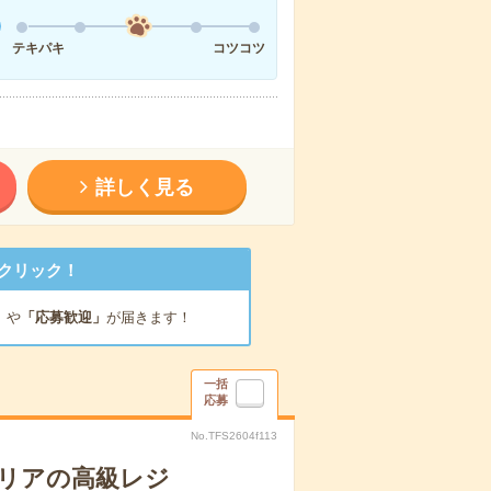
テキパキ
コツコツ
詳しく見る
クリック！
」
や
「応募歓迎」
が届きます！
一括
応募
No.TFS2604f113
エリアの高級レジ