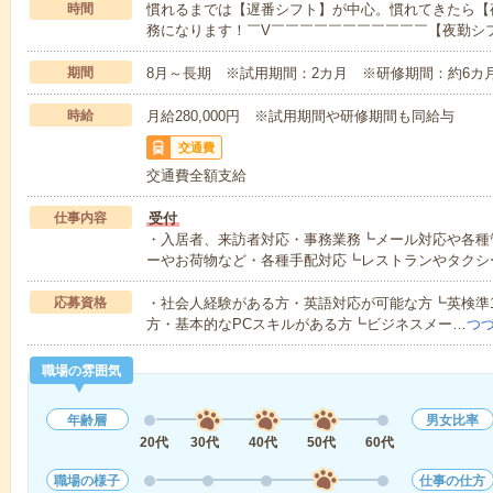
時間
慣れるまでは【遅番シフト】が中心。慣れてきたら【
務になります！￣V￣￣￣￣￣￣￣￣￣￣￣【夜勤シ
期間
8月～長期 ※試用期間：2カ月 ※研修期間：約6カ
時給
月給280,000円 ※試用期間や研修期間も同給与
交通費
交通費全額支給
仕事内容
受付
・入居者、来訪者対応・事務業務┗メール対応や各種
ーやお荷物など・各種手配対応┗レストランやタクシ
応募資格
・社会人経験がある方・英語対応が可能な方┗英検準1級
方・基本的なPCスキルがある方┗ビジネスメー…
つ
職場の雰囲気
年齢層
男女比率
20代
30代
40代
50代
60代
職場の様子
仕事の仕方