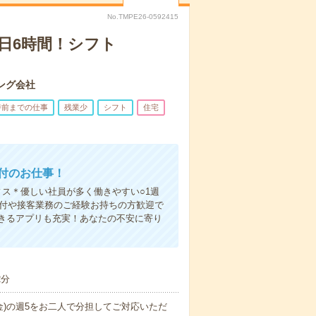
No.TMPE26-0592415
日6時間！シフト
ング会社
時前までの仕事
残業少
シフト
住宅
受付のお仕事！
ス＊優しい社員が多く働きやすい○1週
受付や接客業務のご経験お持ちの方歓迎で
きるアプリも充実！あなたの不安に寄り
2分
(金)の週5をお二人で分担してご対応いただ