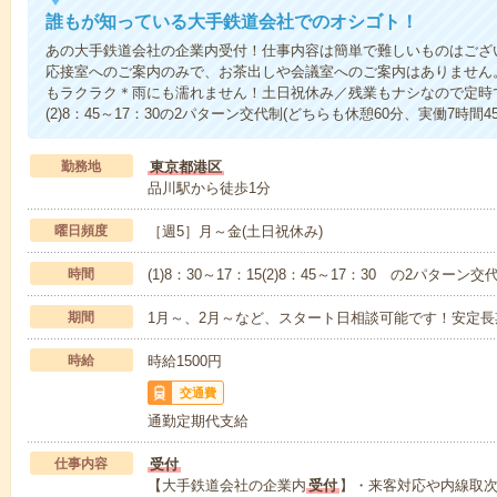
誰もが知っている大手鉄道会社でのオシゴト！
あの大手鉄道会社の企業内受付！仕事内容は簡単で難しいものはござ
応接室へのご案内のみで、お茶出しや会議室へのご案内はありません。
もラクラク＊雨にも濡れません！土日祝休み／残業もナシなので定時で帰る
(2)8：45～17：30の2パターン交代制(どちらも休憩60分、実働7時間4
勤務地
東京都港区
品川駅から徒歩1分
曜日頻度
［週5］月～金(土日祝休み)
時間
(1)8：30～17：15(2)8：45～17：30 の2パター
期間
1月～、2月～など、スタート日相談可能です！安定長
時給
時給1500円
交通費
通勤定期代支給
仕事内容
受付
【大手鉄道会社の企業内
受付
】・来客対応や内線取