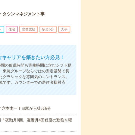
・タウンマネジメント事
ト
住宅
交費支給
駅歩5分
大手
なキャリアを築きたい方必見！
時間の仮眠時間も実働時間に含むシフト勤
、東急グループならではの安定基盤で長
たクラシックな雰囲気のエントランス。
境です。カウンターでの居住者様対応
／六本木一丁目駅から徒歩6分
┗夜勤月9回、遅番月4回程度の勤務※曜