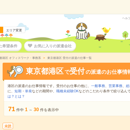
ヘル
エリア変更
た希望条件
お気に入りの派遣会社
都港区 オフィスワーク・事務系
東京都港区 受付の派遣の仕事一覧
東京都港区
受付
で
の派遣のお仕事情
港区の派遣のお仕事情報です。受付のお仕事の他に、
一般事務
、
営業事務
、
総
に、
短期
・
単発
などの期間や、
職種未経験OK
などのこだわり条件で絞り込ん
は？とは？
71
1
30
件中
～
件を表示中
未読