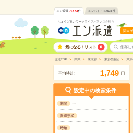
エン派遣
71573
件
エンバイト
82531
件
ちょうど良いワークライフバランスが叶う
関東版
気になる！リスト
0
保存し
派遣TOP
関東
東京都
東京都港区
東京
,
1
7
4
9
平均時給:
円
設定中の検索条件
期間
---
派遣形式
---
時給
---