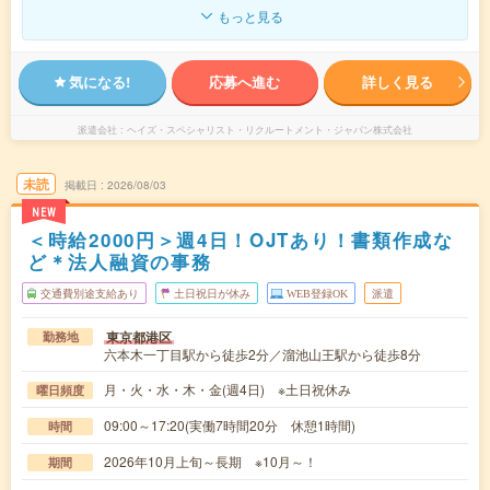
もっと見る
気になる!
応募へ進む
詳しく見る
派遣会社
ヘイズ・スペシャリスト・リクルートメント・ジャパン株式会社
未読
掲載日
2026/08/03
NEW
＜時給2000円＞週4日！OJTあり！書類作成な
ど＊法人融資の事務
交通費別途支給あり
土日祝日が休み
WEB登録OK
派遣
東京都港区
勤務地
六本木一丁目駅から徒歩2分／溜池山王駅から徒歩8分
月・火・水・木・金(週4日) ※土日祝休み
曜日頻度
09:00～17:20(実働7時間20分 休憩1時間)
時間
2026年10月上旬～長期 ※10月～！
期間