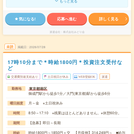
もっと見る
気になる!
応募へ進む
詳しく見る
派遣会社
株式会社みどり会
未読
掲載日
2026/07/28
17時10分まで＊時給1800円＊投資注文受付な
ど
交通費別途支給あり
土日祝日が休み
WEB登録OK
派遣
東京都港区
勤務地
御成門駅から徒歩1分／大門(東京都)駅から徒歩6分
月～金 ※土日祝休み
曜日頻度
8:50～17:10 ※残業はほとんどありません。※休憩60分。
時間
【急募】即日～長期
期間
時給1800円～1850円＋交 【月収例】314,249円～ ■給与
時給