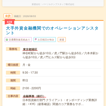
派遣会社
パーソルテンプスタッフ株式会社
未読
掲載日
2026/08/03
NEW
大手外資金融機関でのオペレーションアシスタ
ント
交通費別途支給あり
土日祝日が休み
派遣
東京都港区
勤務地
神谷町駅から徒歩10分／虎ノ門駅から徒歩5分／六本木駅か
ら徒歩10分／虎ノ門ヒルズ駅から徒歩3分
月 - 金
曜日頻度
9:30 - 17:30
時間
即日
期間
2100 - 2200円
時給
金融事務（銀行）
仕事内容
日本投資銀行部門 クライアント・オンボーディング業務詳
細：• KYC（顧客確認）関連のコア業務をサポ…