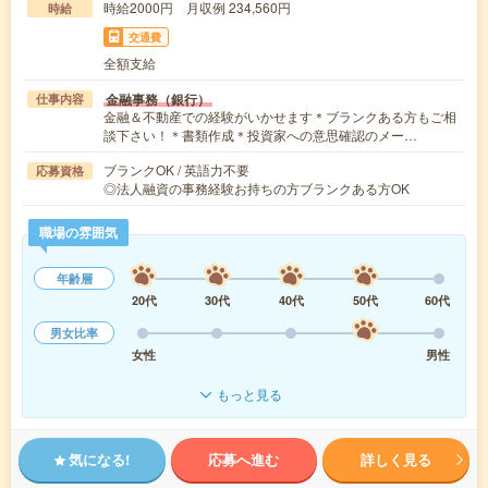
時給2000円 月収例 234,560円
時給
交通費
全額支給
金融事務（銀行）
仕事内容
金融＆不動産での経験がいかせます＊ブランクある方もご相
談下さい！＊書類作成＊投資家への意思確認のメー…
ブランクOK / 英語力不要
応募資格
◎法人融資の事務経験お持ちの方ブランクある方OK
職場の雰囲気
年齢層
20代
30代
40代
50代
60代
男女比率
女性
男性
もっと見る
気になる!
応募へ進む
詳しく見る