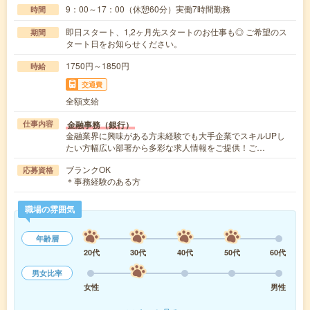
9：00～17：00（休憩60分）実働7時間勤務
時間
即日スタート、1,2ヶ月先スタートのお仕事も◎ ご希望のス
期間
タート日をお知らせください。
1750円～1850円
時給
交通費
全額支給
金融事務（銀行）
仕事内容
金融業界に興味がある方未経験でも大手企業でスキルUPし
たい方幅広い部署から多彩な求人情報をご提供！ご…
ブランクOK
応募資格
＊事務経験のある方
職場の雰囲気
年齢層
20代
30代
40代
50代
60代
男女比率
女性
男性