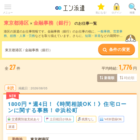
メニュー
気になる!
ログイン
検索
東京都港区
×
金融事務（銀行）
のお仕事一覧
港区の派遣のお仕事情報です。金融事務（銀行）のお仕事の他に、
一般事務
、
営業事
務
、
総務・人事・労務
などを取り揃えています。さらに、
短期
・
単発
などの期間や、
職種未経験OK
などのこだわり条件で絞り込んでいただけます。職種辞典：
金融事務の
お仕事とは？とは？
条件の変更
東京都港区 / 金融事務（銀行）
27
1,776
全
件
平均時給:
円
時給順
新着順
未読
掲載日
2026/08/05
NEW
1800円＊週4日！《時間相談OK！》住宅ロー
ンに関する事務！＠浜松町
交通費別途支給あり
土日祝日が休み
残業なし
WEB登録OK
派遣
東京都港区
勤務地