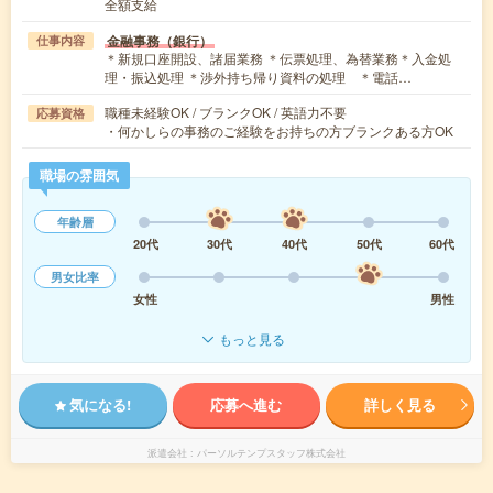
全額支給
金融事務（銀行）
仕事内容
＊新規口座開設、諸届業務 ＊伝票処理、為替業務＊入金処
理・振込処理 ＊渉外持ち帰り資料の処理 ＊電話…
職種未経験OK / ブランクOK / 英語力不要
応募資格
・何かしらの事務のご経験をお持ちの方ブランクある方OK
職場の雰囲気
年齢層
20代
30代
40代
50代
60代
男女比率
女性
男性
もっと見る
気になる!
応募へ進む
詳しく見る
派遣会社
パーソルテンプスタッフ株式会社