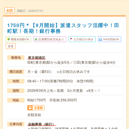
未読
掲載日
2026/07/31
1750円＊【9月開始】派遣スタッフ活躍中！田
町駅！長期！銀行事務
職種未経験OK
交通費別途支給あり
土日祝日が休み
WEB登録OK
派遣
東京都港区
勤務地
田町(東京都)駅から徒歩5分／三田(東京都)駅から徒歩4分
月～金（週5日） ※土日祝日お休みです
曜日頻度
08:40～17:00(実働7時間20分 休憩1時間)
時間
2026年09月上旬～長期 3か月更新 ※9月～！
期間
時給1750円 月収例 256,550円
時給
交通費
全額支給
金融事務（銀行）
仕事内容
＊新規口座開設、諸届業務 ＊伝票処理、為替業務＊入金処