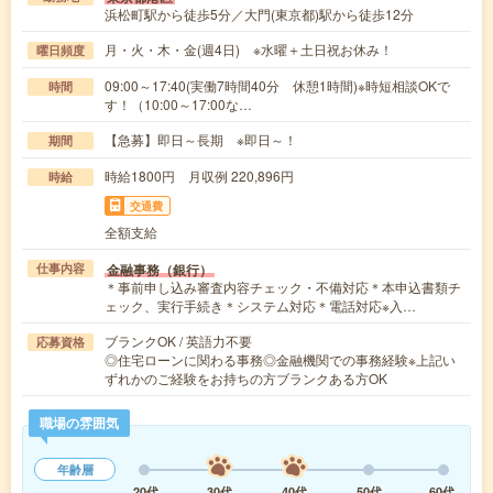
浜松町駅から徒歩5分／大門(東京都)駅から徒歩12分
月・火・木・金(週4日) ※水曜＋土日祝お休み！
曜日頻度
09:00～17:40(実働7時間40分 休憩1時間)※時短相談OKで
時間
す！（10:00～17:00な…
【急募】即日～長期 ※即日～！
期間
時給1800円 月収例 220,896円
時給
交通費
全額支給
金融事務（銀行）
仕事内容
＊事前申し込み審査内容チェック・不備対応＊本申込書類チ
ェック、実行手続き＊システム対応＊電話対応※入…
ブランクOK / 英語力不要
応募資格
◎住宅ローンに関わる事務◎金融機関での事務経験※上記い
ずれかのご経験をお持ちの方ブランクある方OK
職場の雰囲気
年齢層
20代
30代
40代
50代
60代