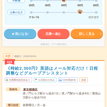
年齢層
20代
30代
40代
50代
60代
仕事の仕方
テキパキ
コツコツ
気になる!
応募へ進む
詳しく見る
派遣会社
アデコ株式会社
未読
掲載日
2026/08/04
NEW
《時給2,300円》英語はメール対応だけ！日程
調整などグループアシスタント
交通費別途支給あり
土日祝日が休み
WEB登録OK
派遣
東京都港区
勤務地
虎ノ門ヒルズ駅から徒歩1分／虎ノ門駅から徒歩4分／溜池山
王駅から徒歩10分
就業曜日／月～金
曜日頻度