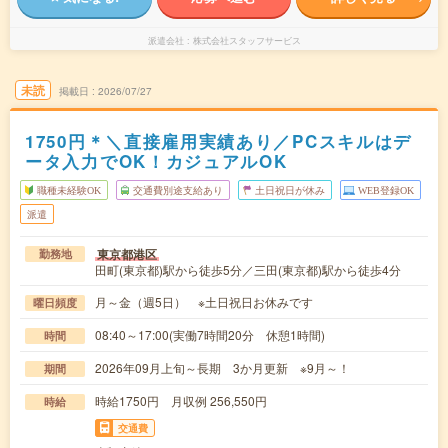
派遣会社
株式会社スタッフサービス
未読
掲載日
2026/07/27
1750円＊＼直接雇用実績あり／PCスキルはデ
ータ入力でOK！カジュアルOK
職種未経験OK
交通費別途支給あり
土日祝日が休み
WEB登録OK
派遣
東京都港区
勤務地
田町(東京都)駅から徒歩5分／三田(東京都)駅から徒歩4分
月～金（週5日） ※土日祝日お休みです
曜日頻度
08:40～17:00(実働7時間20分 休憩1時間)
時間
2026年09月上旬～長期 3か月更新 ※9月～！
期間
時給1750円 月収例 256,550円
時給
交通費