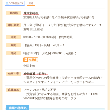
WEB登録OK
派遣
東京都港区
勤務地
溜池山王駅から徒歩3分／国会議事堂前駅から徒歩5分
月～金（週5日） ※＼土日祝日は完全にお休みです♪／ #
曜日頻度
週3日以上在宅
09:00～18:00(実働8時間 休憩1時間)
時間
【急募】即日～長期 ※8月～！
期間
時給1850円 月収例 296,000円+残業代
時給
交通費
全額支給
金融事務（銀行）
仕事内容
～運用会社からの委託事業：実績データ管理チームの部内ア
シスタントです～＊フォームに沿ったレポート作成…
ブランクOK / 英語力不要
応募資格
・投資信託にかんする知識、経験をお持ちの方！・Excel
VlookUP関数の知識をお持ちの方！ブラ…
職場の雰囲気