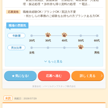
理・振込処理 ＊渉外持ち帰り資料の処理 ＊電話…
職種未経験OK / ブランクOK / 英語力不要
応募資格
・何かしらの事務のご経験をお持ちの方ブランクある方OK
職場の雰囲気
年齢層
20代
30代
40代
50代
60代
男女比率
女性
男性
もっと見る
気になる!
応募へ進む
詳しく見る
派遣会社
パーソルテンプスタッフ株式会社
未読
掲載日
2026/07/29