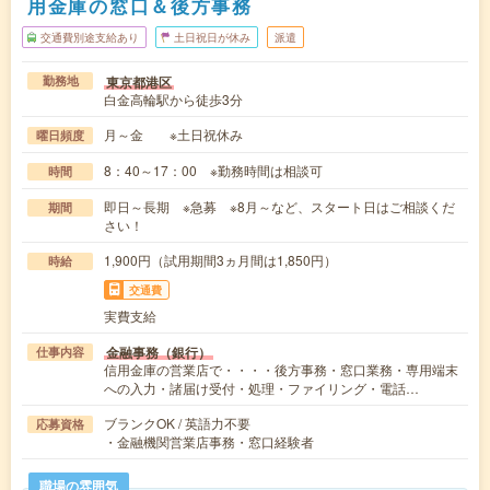
用金庫の窓口＆後方事務
交通費別途支給あり
土日祝日が休み
派遣
東京都港区
勤務地
白金高輪駅から徒歩3分
月～金 ※土日祝休み
曜日頻度
8：40～17：00 ※勤務時間は相談可
時間
即日～長期 ※急募 ※8月～など、スタート日はご相談くだ
期間
さい！
1,900円（試用期間3ヵ月間は1,850円）
時給
交通費
実費支給
金融事務（銀行）
仕事内容
信用金庫の営業店で・・・・後方事務・窓口業務・専用端末
への入力・諸届け受付・処理・ファイリング・電話…
ブランクOK / 英語力不要
応募資格
・金融機関営業店事務・窓口経験者
職場の雰囲気