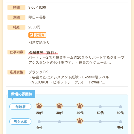
9:00-18:00
時間
即日～長期
期間
2300円
時給
交通費
別途支給あり
金融事務（銀行）
仕事内容
パートナー2名と投資チーム約20名をサポートするグループ
アシスタントのお仕事です。・役員スケジュール…
ブランクOK
応募資格
・秘書またはアシスタント経験・Excel中級レベル
（VLOOKUP・ピボットテーブル）・PowerP…
職場の雰囲気
年齢層
20代
30代
40代
50代
60代
男女比率
女性
男性