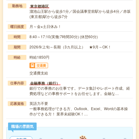
東京都港区
勤務地
溜池山王駅から徒歩1分／国会議事堂前駅から徒歩4分／赤坂
(東京都)駅から徒歩7分
月～金※土日休み！
曜日頻度
8:40～17:10(実働:7時間30分) (休憩60分)
時間
2026/9/上旬～長期（3カ月以上） ★9月～OK！
期間
時給1850円
時給
交通費
交通費支給
金融事務（銀行）
仕事内容
銀行での事務のお仕事です。データ集計やレポート作成、経
費処理などの事務サポートをお任せします。金融な…
英語力不要
応募資格
一般事務処理ができる方、Outlook、Excel、Wordの基本操
作ができる方！ 業界未経験OK！…
職場の雰囲気