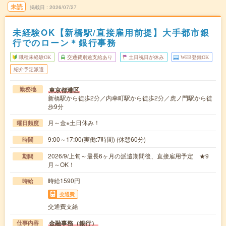
未読
掲載日
2026/07/27
未経験OK【新橋駅/直接雇用前提】大手都市銀
行でのローン＊銀行事務
職種未経験OK
交通費別途支給あり
土日祝日が休み
WEB登録OK
紹介予定派遣
東京都港区
勤務地
新橋駅から徒歩2分／内幸町駅から徒歩2分／虎ノ門駅から徒
歩9分
月～金※土日休み！
曜日頻度
9:00～17:00(実働:7時間) (休憩60分)
時間
2026/9/上旬～最長6ヶ月の派遣期間後、直接雇用予定 ★9
期間
月～OK！
時給1590円
時給
交通費
交通費支給
金融事務（銀行）
仕事内容