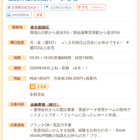
交通費別途支給あり
土日祝日が休み
在宅・リモート
WEB登録OK
派遣
東京都港区
勤務地
溜池山王駅から徒歩3分／国会議事堂前駅から徒歩5分
月～金（週5日） ※＼土日祝日は完全にお休みです♪／ #
曜日頻度
週3日以上在宅
09:00～18:00(実働8時間 休憩1時間)
時間
2026年09月上旬～長期 ※9月～！
期間
時給1850円 月収例 296,000円+残業代
時給
交通費
全額支給
金融事務（銀行）
仕事内容
～運用会社からの委託事業：実績データ管理チームの部内ア
シスタントです～＊フォームに沿ったレポート作成…
ブランクOK / 英語力不要
応募資格
・投資信託にかんする知識、経験をお持ちの方！・Excel
VlookUP関数の知識をお持ちの方！ブラ…