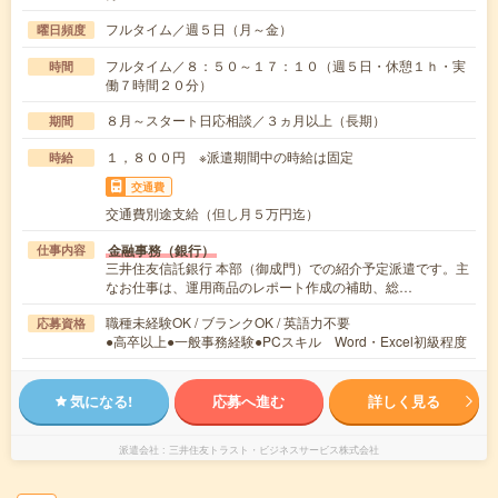
フルタイム／週５日（月～金）
曜日頻度
フルタイム／８：５０～１７：１０（週５日・休憩１ｈ・実
時間
働７時間２０分）
８月～スタート日応相談／３ヵ月以上（長期）
期間
１，８００円 ※派遣期間中の時給は固定
時給
交通費
交通費別途支給（但し月５万円迄）
金融事務（銀行）
仕事内容
三井住友信託銀行 本部（御成門）での紹介予定派遣です。主
なお仕事は、運用商品のレポート作成の補助、総…
職種未経験OK / ブランクOK / 英語力不要
応募資格
●高卒以上●一般事務経験●PCスキル Word・Excel初級程度
気になる!
応募へ進む
詳しく見る
派遣会社
三井住友トラスト・ビジネスサービス株式会社