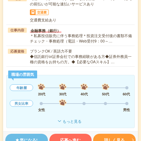
の前払いが可能な速払いサービスあり
交通費
交通費支給あり
金融事務（銀行）
仕事内容
＊私募投信販売に伴う事務処理＊投資注文受付後の書類不備
チェック・事務処理（電話・Web受付9：00～…
ブランクOK / 英語力不要
応募資格
◆信託銀行or証券会社での事務経験がある方◆証券外務員一
種の資格をお持ちの方。◆【必要なOAスキル】…
職場の雰囲気
年齢層
20代
30代
40代
50代
60代
男女比率
女性
男性
もっと見る
気になる!
応募へ進む
詳しく見る