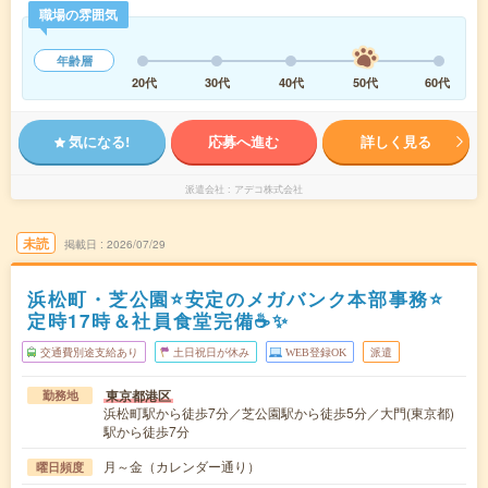
職場の雰囲気
年齢層
20代
30代
40代
50代
60代
気になる!
応募へ進む
詳しく見る
派遣会社
アデコ株式会社
未読
掲載日
2026/07/29
浜松町・芝公園⭐安定のメガバンク本部事務⭐
定時17時＆社員食堂完備☕✨
交通費別途支給あり
土日祝日が休み
WEB登録OK
派遣
東京都港区
勤務地
浜松町駅から徒歩7分／芝公園駅から徒歩5分／大門(東京都)
駅から徒歩7分
月～金（カレンダー通り）
曜日頻度