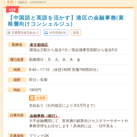
未読
掲載日
2026/08/04
NEW
【中国語と英語を活かす】港区の金融事務(富
裕層向けコンシェルジュ)
交通費別途支給あり
WEB登録OK
派遣
東京都港区
勤務地
溜池山王駅から徒歩1分／国会議事堂前駅から徒歩5分
勤務曜日：月、火、水、木、金
曜日頻度
8:40～17:10 （休憩1時間 実働7時間30分）
時間
即日～長期
期間
1800円
時給
交通費
支給あり（社内規定により月3万円まで）
金融事務（銀行）
仕事内容
大手金融機関にて、富裕層の顧客向けカスタマーサポートや
事務管理をお任せします！具体的には、・日中英を…
ブランクOK
応募資格