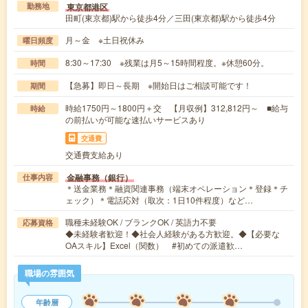
東京都港区
勤務地
田町(東京都)駅から徒歩4分／三田(東京都)駅から徒歩4分
月～金 ※土日祝休み
曜日頻度
8:30～17:30 ※残業は月5～15時間程度。※休憩60分。
時間
【急募】即日～長期 ※開始日はご相談可能です！
期間
時給1750円～1800円＋交 【月収例】312,812円～ ■給与
時給
の前払いが可能な速払いサービスあり
交通費
交通費支給あり
金融事務（銀行）
仕事内容
＊送金業務＊融資関連事務（端末オペレーション＊登録＊チ
ェック）＊電話応対（取次：1日10件程度）など…
職種未経験OK / ブランクOK / 英語力不要
応募資格
◆未経験者歓迎！◆社会人経験がある方歓迎。◆【必要な
OAスキル】Excel（関数） #初めての派遣歓…
職場の雰囲気
年齢層