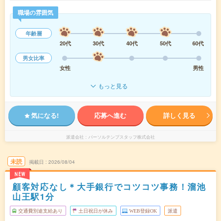
職場の雰囲気
年齢層
20代
30代
40代
50代
60代
男女比率
女性
男性
もっと見る
気になる!
応募へ進む
詳しく見る
派遣会社
パーソルテンプスタッフ株式会社
未読
掲載日
2026/08/04
NEW
顧客対応なし＊大手銀行でコツコツ事務！溜池
山王駅1分
交通費別途支給あり
土日祝日が休み
WEB登録OK
派遣