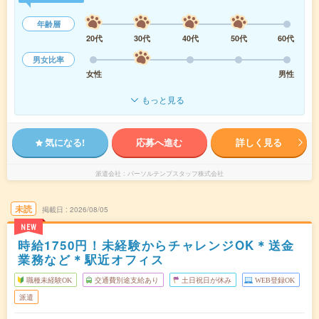
年齢層
20代
30代
40代
50代
60代
男女比率
女性
男性
もっと見る
気になる!
応募へ進む
詳しく見る
派遣会社
パーソルテンプスタッフ株式会社
未読
掲載日
2026/08/05
NEW
時給1750円！未経験からチャレンジOK＊送金
業務など＊駅近オフィス
職種未経験OK
交通費別途支給あり
土日祝日が休み
WEB登録OK
派遣