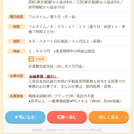
田町(東京都)駅から徒歩8分／三田(東京都)駅から徒歩5分／
赤羽橋駅から徒歩10分
フルタイム／週５日（月～金）
曜日頻度
フルタイム／８：５０～１７：１０（週５日・休憩１ｈ・実
時間
働７時間２０分）
８月～スタート日応相談／３ヵ月以上（長期）
期間
１，８００円 ※派遣期間中の時給は固定
時給
交通費
交通費別途支給（但し月５万円迄）
金融事務（銀行）
仕事内容
三井住友信託銀行本部の不動産管理業務を担当する部署での
事務のお仕事です。主なお仕事は、部内総務・庶務…
職種未経験OK / ブランクOK / 英語力不要
応募資格
●高卒以上、一般事務経験●PCスキル（Word・Excel初級）
気になる!
応募へ進む
詳しく見る
派遣会社
三井住友トラスト・ビジネスサービス株式会社