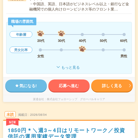
・中国語、英語、日本語がビジネスレベル以上・銀行など金
融機関での個人向けローンビジネス等のフロント業…
職場の雰囲気
年齢層
20代
30代
40代
50代
60代
男女比率
女性
男性
もっと見る
気になる!
応募へ進む
詳しく見る
派遣会社
株式会社フェローシップ グローバルキャリア
未読
掲載日
2026/08/04
NEW
1850円＊＼週3～4日はリモートワーク／投資
信託の運用実績データ管理