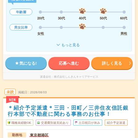
年齢層
20代
30代
40代
50代
60代
男女比率
女性
男性
もっと見る
気になる!
応募へ進む
詳しく見る
派遣会社
株式会社しんきんキャリアサービス
未読
掲載日
2026/08/03
NEW
＊紹介予定派遣＊三田・田町／三井住友信託銀
行本部で不動産に関わる事務のお仕事！
職種未経験OK
交通費別途支給あり
土日祝日が休み
紹介予定派遣
東京都港区
勤務地