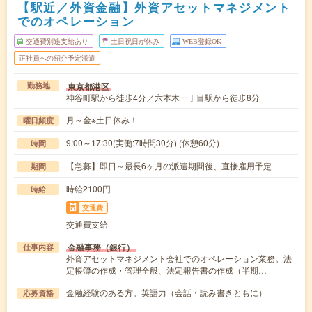
【駅近／外資金融】外資アセットマネジメント
でのオペレーション
交通費別途支給あり
土日祝日が休み
WEB登録OK
正社員への紹介予定派遣
東京都港区
勤務地
神谷町駅から徒歩4分／六本木一丁目駅から徒歩8分
月～金※土日休み！
曜日頻度
9:00～17:30(実働:7時間30分) (休憩60分)
時間
【急募】即日～最長6ヶ月の派遣期間後、直接雇用予定
期間
時給2100円
時給
交通費
交通費支給
金融事務（銀行）
仕事内容
外資アセットマネジメント会社でのオペレーション業務。法
定帳簿の作成・管理全般、法定報告書の作成（半期…
金融経験のある方。英語力（会話・読み書きともに）
応募資格