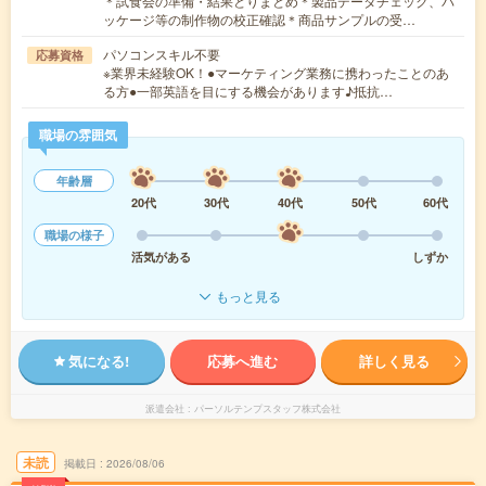
＊試食会の準備・結果とりまとめ＊製品データチェック、パ
ッケージ等の制作物の校正確認＊商品サンプルの受…
パソコンスキル不要
応募資格
※業界未経験OK！●マーケティング業務に携わったことのあ
る方●一部英語を目にする機会があります♪抵抗…
職場の雰囲気
年齢層
20代
30代
40代
50代
60代
職場の様子
活気がある
しずか
もっと見る
気になる!
応募へ進む
詳しく見る
派遣会社
パーソルテンプスタッフ株式会社
未読
掲載日
2026/08/06