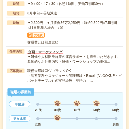
▼9：00～17：30（休憩1時間、実働7時間30分）
時間
8月中旬～長期派遣
期間
▼2,300円 ▼月収例36万2,250円（時給2,300円×7.5時間
時給
×21日勤務の場合）※残
交通費
交通費とは別途支給
企画・マーケティング
仕事内容
▼研修や人材開発施策の運営サポートを担当いただきます。
具体的なお仕事内容・研修・ワークショップの準備…
職種未経験OK / ブランクOK
応募資格
・調整業務やスケジュール管理経験・Excel（VLOOKUP・ピ
ボットテーブル）の実務経験・英語力 …
職場の雰囲気
年齢層
20代
30代
40代
50代
60代
男女比率
女性
男性