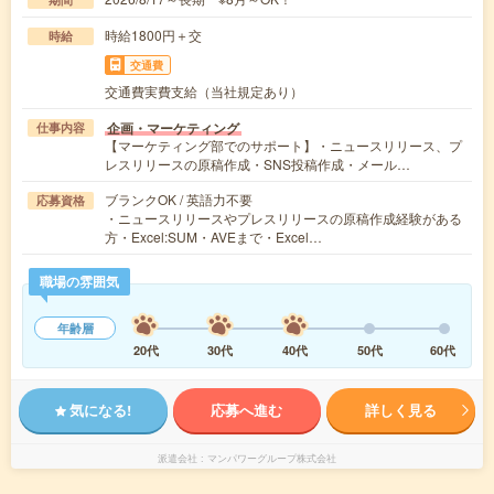
時給1800円＋交
時給
交通費
交通費実費支給（当社規定あり）
企画・マーケティング
仕事内容
【マーケティング部でのサポート】・ニュースリリース、プ
レスリリースの原稿作成・SNS投稿作成・メール…
ブランクOK / 英語力不要
応募資格
・ニュースリリースやプレスリリースの原稿作成経験がある
方・Excel:SUM・AVEまで・Excel…
職場の雰囲気
年齢層
20代
30代
40代
50代
60代
気になる!
応募へ進む
詳しく見る
派遣会社
マンパワーグループ株式会社