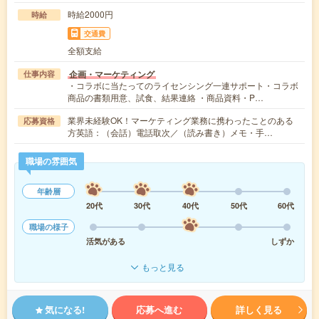
時給2000円
時給
交通費
全額支給
企画・マーケティング
仕事内容
・コラボに当たってのライセンシング一連サポート・コラボ
商品の書類用意、試食、結果連絡 ・商品資料・P…
業界未経験OK！マーケティング業務に携わったことのある
応募資格
方英語：（会話）電話取次／（読み書き）メモ・手…
職場の雰囲気
年齢層
20代
30代
40代
50代
60代
職場の様子
活気がある
しずか
もっと見る
気になる!
応募へ進む
詳しく見る