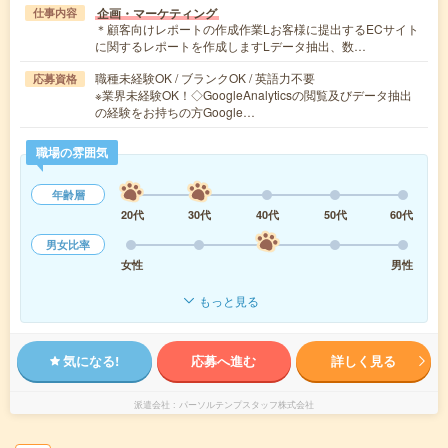
企画・マーケティング
仕事内容
＊顧客向けレポートの作成作業Lお客様に提出するECサイト
に関するレポートを作成しますLデータ抽出、数…
職種未経験OK / ブランクOK / 英語力不要
応募資格
※業界未経験OK！◇GoogleAnalyticsの閲覧及びデータ抽出
の経験をお持ちの方Google…
職場の雰囲気
年齢層
20代
30代
40代
50代
60代
男女比率
女性
男性
もっと見る
気になる!
応募へ進む
詳しく見る
派遣会社
パーソルテンプスタッフ株式会社