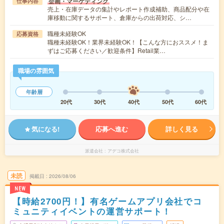
企画・マーケティング
仕事内容
売上・在庫データの集計やレポート作成補助、商品配分や在
庫移動に関するサポート、倉庫からの出荷対応、シ…
職種未経験OK
応募資格
職種未経験OK！業界未経験OK！【こんな方におススメ！ま
ずはご応募ください／歓迎条件】Retail業…
職場の雰囲気
年齢層
20代
30代
40代
50代
60代
気になる!
応募へ進む
詳しく見る
派遣会社
アデコ株式会社
未読
掲載日
2026/08/06
NEW
【時給2700円！】有名ゲームアプリ会社でコ
ミュニティイベントの運営サポート！