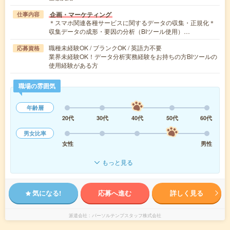
企画・マーケティング
仕事内容
＊スマホ関連各種サービスに関するデータの収集・正規化＊
収集データの成形・要因の分析（BIツール使用）…
職種未経験OK / ブランクOK / 英語力不要
応募資格
業界未経験OK！データ分析実務経験をお持ちの方BIツールの
使用経験がある方
職場の雰囲気
年齢層
20代
30代
40代
50代
60代
男女比率
女性
男性
もっと見る
気になる!
応募へ進む
詳しく見る
派遣会社
パーソルテンプスタッフ株式会社