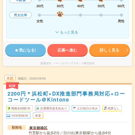
20代
30代
40代
50代
60代
男女比率
女性
男性
もっと見る
気になる!
応募へ進む
詳しく見る
派遣会社
パーソルテンプスタッフ株式会社
未読
掲載日
2026/08/06
NEW
2200円＊浜松町×DX推進部門事務局対応×ロー
コードツール＠Kintone
職種未経験OK
交通費別途支給あり
土日祝日が休み
残業なし
WEB登録OK
派遣
東京都港区
勤務地
竹芝駅から徒歩2分／日の出(東京都)駅から徒歩6分