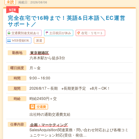
未読
掲載日
2026/08/06
NEW
完全在宅で16時まで！英語&日本語＼EC運営
サポート／
交通費別途支給あり
土日祝日が休み
在宅・リモート
WEB登録OK
派遣
東京都港区
勤務地
六本木駅から徒歩3分
月～金
曜日頻度
9:00～16:00
時間
2026/8/17～長期 ※長期更新予定 ※8月～OK！
期間
時給2450円＋交
時給
交通費
出社時の通勤交通費支給
企画・マーケティング
仕事内容
SalesAcquisition関連業務・問い合わせ対応および各種コミ
ュニケーション対応(受信・発信…