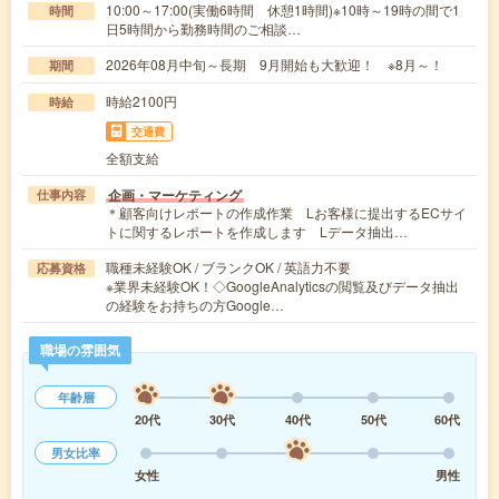
10:00～17:00(実働6時間 休憩1時間)※10時～19時の間で1
時間
日5時間から勤務時間のご相談…
2026年08月中旬～長期 9月開始も大歓迎！ ※8月～！
期間
時給2100円
時給
交通費
全額支給
企画・マーケティング
仕事内容
＊顧客向けレポートの作成作業 Lお客様に提出するECサイ
トに関するレポートを作成します Lデータ抽出…
職種未経験OK / ブランクOK / 英語力不要
応募資格
※業界未経験OK！◇GoogleAnalyticsの閲覧及びデータ抽出
の経験をお持ちの方Google…
職場の雰囲気
年齢層
20代
30代
40代
50代
60代
男女比率
女性
男性