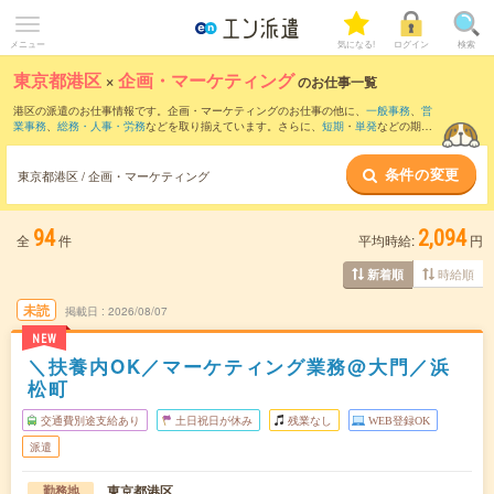
メニュー
気になる!
ログイン
検索
東京都港区
×
企画・マーケティング
のお仕事一覧
港区の派遣のお仕事情報です。企画・マーケティングのお仕事の他に、
一般事務
、
営
業事務
、
総務・人事・労務
などを取り揃えています。さらに、
短期
・
単発
などの期間
や、
職種未経験OK
などのこだわり条件で絞り込んでいただけます。職種辞典：
企画・
マーケティングのお仕事とは？とは？
条件の変更
東京都港区 / 企画・マーケティング
94
2,094
全
件
平均時給:
円
時給順
新着順
未読
掲載日
2026/08/07
NEW
＼扶養内OK／マーケティング業務@大門／浜
松町
交通費別途支給あり
土日祝日が休み
残業なし
WEB登録OK
派遣
東京都港区
勤務地