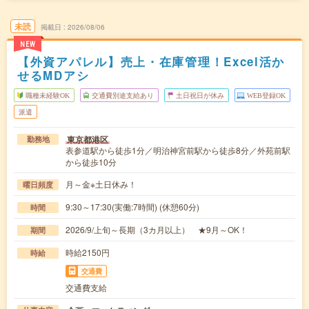
未読
掲載日
2026/08/06
NEW
【外資アパレル】売上・在庫管理！Excel活か
せるMDアシ
職種未経験OK
交通費別途支給あり
土日祝日が休み
WEB登録OK
派遣
東京都港区
勤務地
表参道駅から徒歩1分／明治神宮前駅から徒歩8分／外苑前駅
から徒歩10分
月～金※土日休み！
曜日頻度
9:30～17:30(実働:7時間) (休憩60分)
時間
2026/9/上旬～長期（3カ月以上） ★9月～OK！
期間
時給2150円
時給
交通費
交通費支給