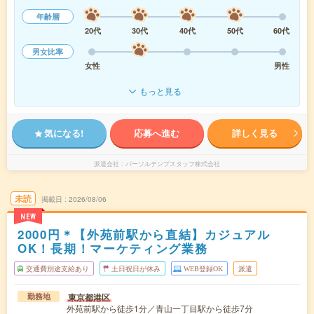
年齢層
20代
30代
40代
50代
60代
男女比率
女性
男性
もっと見る
気になる!
応募へ進む
詳しく見る
派遣会社
パーソルテンプスタッフ株式会社
未読
掲載日
2026/08/06
NEW
2000円＊【外苑前駅から直結】カジュアル
OK！長期！マーケティング業務
交通費別途支給あり
土日祝日が休み
WEB登録OK
派遣
東京都港区
勤務地
外苑前駅から徒歩1分／青山一丁目駅から徒歩7分