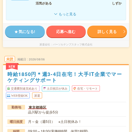
活気がある
しずか
もっと見る
気になる!
応募へ進む
詳しく見る
派遣会社
パーソルテンプスタッフ株式会社
未読
掲載日
2026/08/06
NEW
時給1850円＊週3-4日在宅！大手IT企業でマー
ケティングサポート
交通費別途支給あり
土日祝日が休み
在宅・リモート
WEB登録OK
派遣
東京都港区
勤務地
品川駅から徒歩5分
月～金（週5日） ※土日祝休み！
曜日頻度
09:00～18:00(実働8時間 休憩1時間)
時間