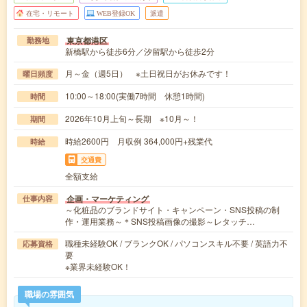
在宅・リモート
WEB登録OK
派遣
東京都港区
勤務地
新橋駅から徒歩6分／汐留駅から徒歩2分
月～金（週5日） ※土日祝日がお休みです！
曜日頻度
10:00～18:00(実働7時間 休憩1時間)
時間
2026年10月上旬～長期 ※10月～！
期間
時給2600円 月収例 364,000円+残業代
時給
交通費
全額支給
企画・マーケティング
仕事内容
～化粧品のブランドサイト・キャンペーン・SNS投稿の制
作・運用業務～＊SNS投稿画像の撮影～レタッチ…
職種未経験OK / ブランクOK / パソコンスキル不要 / 英語力不
応募資格
要
※業界未経験OK！
職場の雰囲気