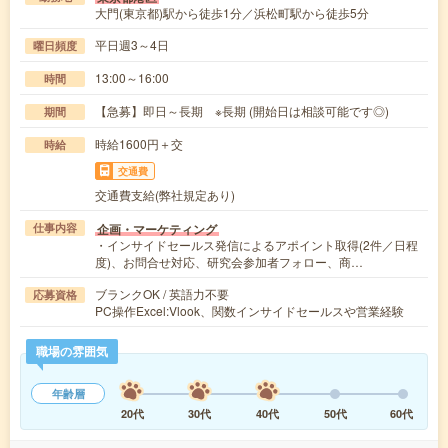
大門(東京都)駅から徒歩1分／浜松町駅から徒歩5分
平日週3～4日
曜日頻度
13:00～16:00
時間
【急募】即日～長期 ※長期 (開始日は相談可能です◎)
期間
時給1600円＋交
時給
交通費
交通費支給(弊社規定あり)
企画・マーケティング
仕事内容
・インサイドセールス発信によるアポイント取得(2件／日程
度)、お問合せ対応、研究会参加者フォロー、商…
ブランクOK / 英語力不要
応募資格
PC操作Excel:Vlook、関数インサイドセールスや営業経験
職場の雰囲気
年齢層
20代
30代
40代
50代
60代