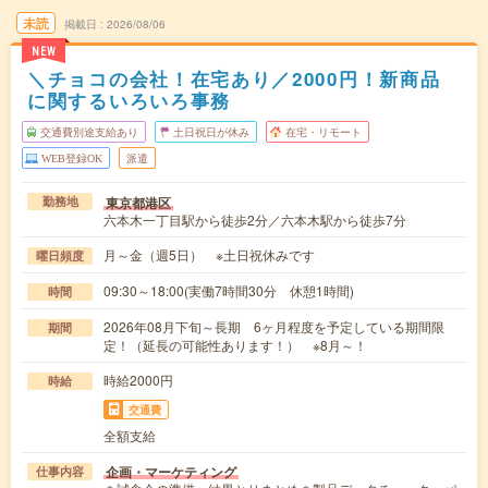
未読
掲載日
2026/08/06
NEW
＼チョコの会社！在宅あり／2000円！新商品
に関するいろいろ事務
交通費別途支給あり
土日祝日が休み
在宅・リモート
WEB登録OK
派遣
東京都港区
勤務地
六本木一丁目駅から徒歩2分／六本木駅から徒歩7分
月～金（週5日） ※土日祝休みです
曜日頻度
09:30～18:00(実働7時間30分 休憩1時間)
時間
2026年08月下旬～長期 6ヶ月程度を予定している期間限
期間
定！（延長の可能性あります！） ※8月～！
時給2000円
時給
交通費
全額支給
企画・マーケティング
仕事内容