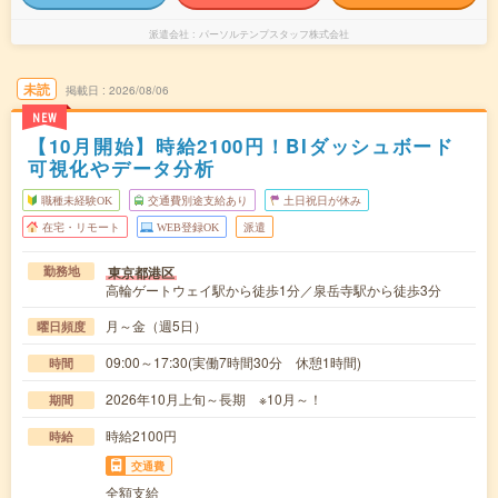
派遣会社
パーソルテンプスタッフ株式会社
未読
掲載日
2026/08/06
NEW
【10月開始】時給2100円！BIダッシュボード
可視化やデータ分析
職種未経験OK
交通費別途支給あり
土日祝日が休み
在宅・リモート
WEB登録OK
派遣
東京都港区
勤務地
高輪ゲートウェイ駅から徒歩1分／泉岳寺駅から徒歩3分
月～金（週5日）
曜日頻度
09:00～17:30(実働7時間30分 休憩1時間)
時間
2026年10月上旬～長期 ※10月～！
期間
時給2100円
時給
交通費
全額支給