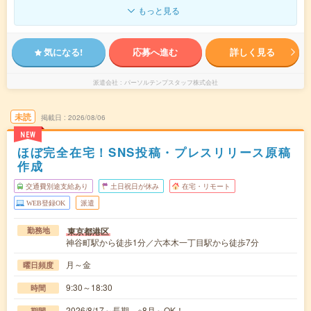
もっと見る
気になる!
応募へ進む
詳しく見る
派遣会社
パーソルテンプスタッフ株式会社
未読
掲載日
2026/08/06
NEW
ほぼ完全在宅！SNS投稿・プレスリリース原稿
作成
交通費別途支給あり
土日祝日が休み
在宅・リモート
WEB登録OK
派遣
東京都港区
勤務地
神谷町駅から徒歩1分／六本木一丁目駅から徒歩7分
月～金
曜日頻度
9:30～18:30
時間
2026/8/17～長期 ※8月～OK！
期間