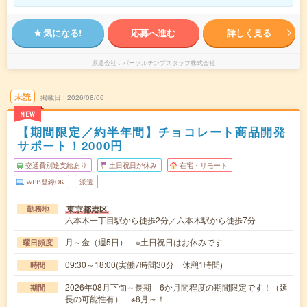
気になる!
応募へ進む
詳しく見る
派遣会社
パーソルテンプスタッフ株式会社
未読
掲載日
2026/08/06
NEW
【期間限定／約半年間】チョコレート商品開発
サポート！2000円
交通費別途支給あり
土日祝日が休み
在宅・リモート
WEB登録OK
派遣
東京都港区
勤務地
六本木一丁目駅から徒歩2分／六本木駅から徒歩7分
月～金（週5日） ※土日祝日はお休みです
曜日頻度
09:30～18:00(実働7時間30分 休憩1時間)
時間
2026年08月下旬～長期 6か月間程度の期間限定です！（延
期間
長の可能性有） ※8月～！