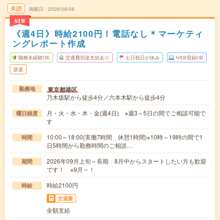
未読
掲載日
2026/08/06
NEW
《週4日》時給2100円！電話なし＊マーケティ
ングレポート作成
職種未経験OK
交通費別途支給あり
土日祝日が休み
WEB登録OK
派遣
東京都港区
勤務地
乃木坂駅から徒歩4分／六本木駅から徒歩4分
月・火・水・木・金(週4日) ※週3～5日の間でご相談可能で
曜日頻度
す
10:00～18:00(実働7時間 休憩1時間)※10時～19時の間で1
時間
日5時間から勤務時間のご相談…
2026年09月上旬～長期 8月中からスタートしたい方も歓迎
期間
です！ ※9月～！
時給2100円
時給
交通費
全額支給