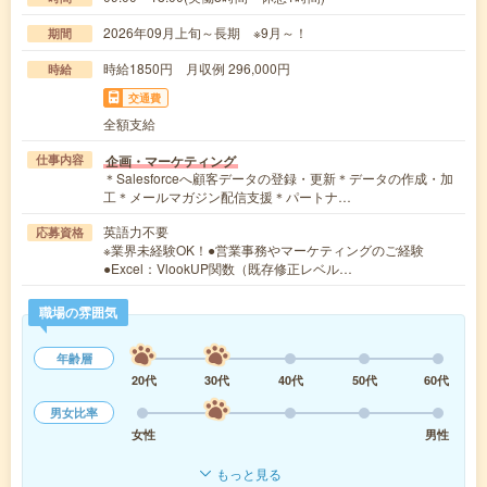
2026年09月上旬～長期 ※9月～！
期間
時給1850円 月収例 296,000円
時給
交通費
全額支給
企画・マーケティング
仕事内容
＊Salesforceへ顧客データの登録・更新＊データの作成・加
工＊メールマガジン配信支援＊パートナ…
英語力不要
応募資格
※業界未経験OK！●営業事務やマーケティングのご経験
●Excel：VlookUP関数（既存修正レベル…
職場の雰囲気
年齢層
20代
30代
40代
50代
60代
男女比率
女性
男性
もっと見る