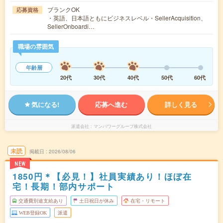
ブランクOK
応募資格
・英語、日本語ともにビジネスレベル・SellerAcquisition、
SellerOnboardi…
職場の雰囲気
年齢層
20代
30代
40代
50代
60代
気になる!
応募へ進む
詳しく見る
派遣会社
マンパワーグループ株式会社
未読
掲載日
2026/08/06
NEW
1850円＊【必見！】社員実績あり！ほぼ在
宅！長期！部内サポート
交通費別途支給あり
土日祝日が休み
在宅・リモート
WEB登録OK
派遣