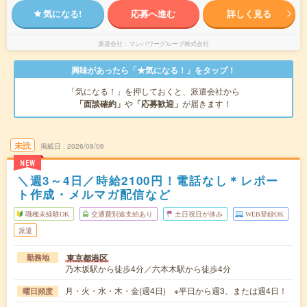
気になる!
応募へ進む
詳しく見る
派遣会社
マンパワーグループ株式会社
興味があったら「★気になる！」をタップ！
「気になる！」を押しておくと、派遣会社から
「面談確約」
や
「応募歓迎」
が届きます！
未読
掲載日
2026/08/06
NEW
＼週3～4日／時給2100円！電話なし＊レポー
ト作成・メルマガ配信など
職種未経験OK
交通費別途支給あり
土日祝日が休み
WEB登録OK
派遣
東京都港区
勤務地
乃木坂駅から徒歩4分／六本木駅から徒歩4分
月・火・水・木・金(週4日) ※平日から週3、または週4日！
曜日頻度