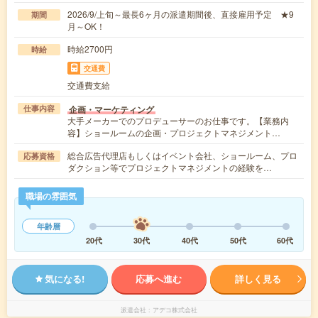
2026/9/上旬～最長6ヶ月の派遣期間後、直接雇用予定 ★9
期間
月～OK！
時給2700円
時給
交通費
交通費支給
企画・マーケティング
仕事内容
大手メーカーでのプロデューサーのお仕事です。【業務内
容】ショールームの企画・プロジェクトマネジメント…
総合広告代理店もしくはイベント会社、ショールーム、プロ
応募資格
ダクション等でプロジェクトマネジメントの経験を…
職場の雰囲気
年齢層
20代
30代
40代
50代
60代
気になる!
応募へ進む
詳しく見る
派遣会社
アデコ株式会社