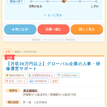
職場の様子
活気がある
しずか
もっと見る
気になる!
応募へ進む
詳しく見る
派遣会社
パーソルテンプスタッフ株式会社
未読
掲載日
2026/08/06
NEW
【月収36万円以上】グローバル企業の人事・研
修運営サポート
職種未経験OK
交通費別途支給あり
土日祝日が休み
在宅・リモート
WEB登録OK
派遣
東京都港区
勤務地
汐留駅から徒歩3分／新橋駅から徒歩10分
月～金 ※土日休み
曜日頻度