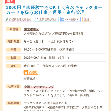
NEW
2000円＊未経験でもOK！＼有名キャラクター
カードを扱うお仕事／運用・進行管理
交通費別途支給あり
土日祝日が休み
WEB登録OK
派遣
東京都港区
勤務地
浜松町駅から徒歩7分／御成門駅から徒歩2分
月～金（週5日） ※土日祝お休みです！
曜日頻度
10:00～19:00(実働8時間 休憩1時間)
時間
2026年09月上旬～長期 ※9月～！
期間
時給2000円 月収例 320,000円+残業代
時給
交通費
全額支給
企画・マーケティング
仕事内容
＊サービス上必要なクリエイティブの進行管理・制作アシス
タント＊Webツールを使用した市場調査、調査内…
パソコンスキル不要 / 英語力不要
応募資格
※業界未経験OK！●業務の中で日常的にデータ集計や分析業