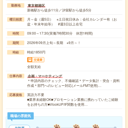
東京都港区
勤務地
新橋駅から徒歩11分／汐留駅から徒歩5分
月～金（週5日） ※土日祝日休み：会社カレンダー有（お
曜日頻度
盆・年末年始等） #週3日以上在宅
09:00～17:30(実働7時間30分 休憩1時間)
時間
2026年09月上旬～長期 ※9月～！
期間
時給1850円
時給
交通費
全額支給
企画・マーケティング
仕事内容
＊申請内容のチェック、不備確認＊データ集計・突合・資料
作成＊部門へのレビュー対応(メールFMT使用)…
英語力不要
応募資格
■業界未経験OK■プロモーション業務に携わっていたご経験
をお持ちの方■VlookUP/IF関数を使用…
職場の雰囲気
年齢層