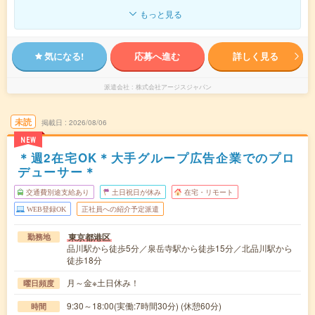
もっと見る
気になる!
応募へ進む
詳しく見る
派遣会社
株式会社アージスジャパン
未読
掲載日
2026/08/06
NEW
＊週2在宅OK＊大手グループ広告企業でのプロ
デューサー＊
交通費別途支給あり
土日祝日が休み
在宅・リモート
WEB登録OK
正社員への紹介予定派遣
東京都港区
勤務地
品川駅から徒歩5分／泉岳寺駅から徒歩15分／北品川駅から
徒歩18分
月～金※土日休み！
曜日頻度
9:30～18:00(実働:7時間30分) (休憩60分)
時間