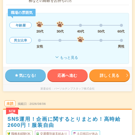
務などの経験をお持ちの方
職場の雰囲気
年齢層
20代
30代
40代
50代
60代
男女比率
女性
男性
もっと見る
気になる!
応募へ進む
詳しく見る
派遣会社
パーソルテンプスタッフ株式会社
未読
掲載日
2026/08/06
NEW
SNS運用！企画に関するとりまとめ！高時給
2600円！服装自由
職種未経験OK
交通費別途支給あり
土日祝日が休み