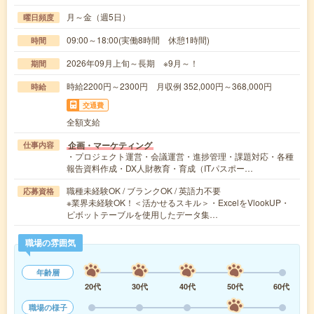
月～金（週5日）
曜日頻度
09:00～18:00(実働8時間 休憩1時間)
時間
2026年09月上旬～長期 ※9月～！
期間
時給2200円～2300円 月収例 352,000円～368,000円
時給
交通費
全額支給
企画・マーケティング
仕事内容
・プロジェクト運営・会議運営・進捗管理・課題対応・各種
報告資料作成・DX人財教育・育成（ITパスポー…
職種未経験OK / ブランクOK / 英語力不要
応募資格
※業界未経験OK！＜活かせるスキル＞・ExcelをVlookUP・
ピボットテーブルを使用したデータ集…
職場の雰囲気
年齢層
20代
30代
40代
50代
60代
職場の様子