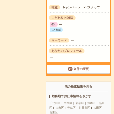
職種
キャンペーン・PRスタッフ
こだわりINDEX
---
絶対
---
できれば
キーワード
---
あなたのプロフィール
---
条件の変更
他の検索結果を見る
勤務地でお仕事情報をさがす
千代田区
中央区
新宿区
渋谷区
品川
区
江東区
豊島区
世田谷区
大田区
台東区