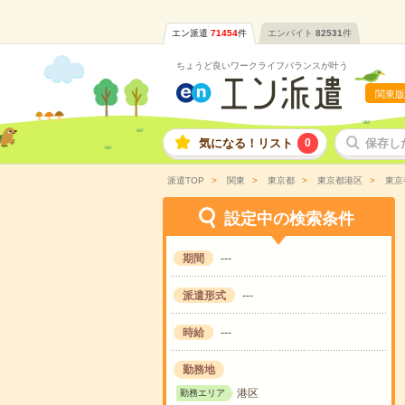
エン派遣
71454
件
エンバイト
82531
件
ちょうど良いワークライフバランスが叶う
関東版
気になる！リスト
0
保存し
派遣TOP
関東
東京都
東京都港区
東京
設定中の検索条件
期間
---
派遣形式
---
時給
---
勤務地
港区
勤務エリア