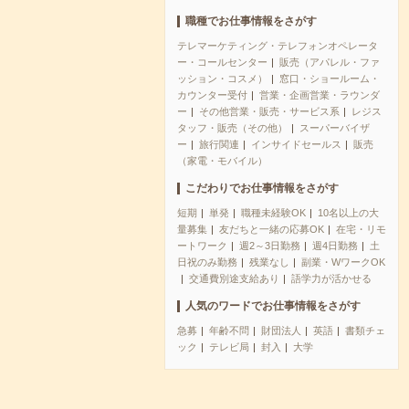
職種でお仕事情報をさがす
テレマーケティング・テレフォンオペレータ
ー・コールセンター
販売（アパレル・ファ
ッション・コスメ）
窓口・ショールーム・
カウンター受付
営業・企画営業・ラウンダ
ー
その他営業・販売・サービス系
レジス
タッフ・販売（その他）
スーパーバイザ
ー
旅行関連
インサイドセールス
販売
（家電・モバイル）
こだわりでお仕事情報をさがす
短期
単発
職種未経験OK
10名以上の大
量募集
友だちと一緒の応募OK
在宅・リモ
ートワーク
週2～3日勤務
週4日勤務
土
日祝のみ勤務
残業なし
副業・WワークOK
交通費別途支給あり
語学力が活かせる
人気のワードでお仕事情報をさがす
急募
年齢不問
財団法人
英語
書類チェ
ック
テレビ局
封入
大学