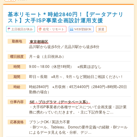
基本リモート＊時給2840円！【データアナリ
スト】大手ISP事業企画設計運用支援
土日祝日が休み
在宅・リモート
WEB登録OK
派遣
東京都港区
勤務地
品川駅から徒歩5分／北品川駅から徒歩8分
月～金（土日祝休み）
曜日頻度
9:00～18:00（休憩1時間） ※残業ほぼなし
時間
即日～長期 ※8月～、9月～など開始日ご相談ください！
期間
時給2840円 ※月収例：45万4400円（2840円×8時間×20日
時給
勤務の場合）
SE・プログラマ（データベース系）
仕事内容
・大手ISP事業者の各種サービスについて企画支援・設計業
務に携わっていただきます。・主に下記作業をご…
ブランクOK / 英語力不要
応募資格
・BIツール、Tableau、Domoの要件定義~の経験・BIツール
によるデータ見える化・分析、デジ…