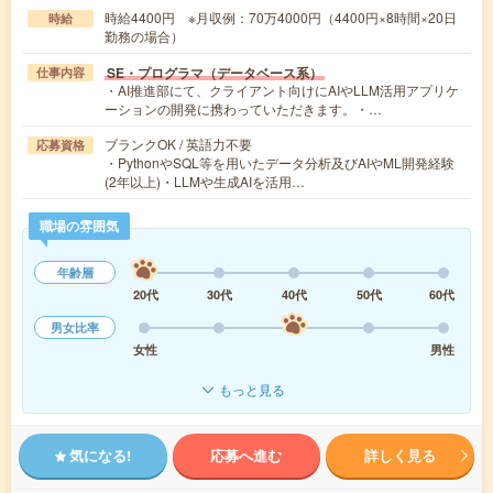
時給4400円 ※月収例：70万4000円（4400円×8時間×20日
時給
勤務の場合）
SE・プログラマ（データベース系）
仕事内容
・AI推進部にて、クライアント向けにAIやLLM活用アプリケ
ーションの開発に携わっていただきます。・…
ブランクOK / 英語力不要
応募資格
・PythonやSQL等を用いたデータ分析及びAIやML開発経験
(2年以上)・LLMや生成AIを活用…
職場の雰囲気
年齢層
20代
30代
40代
50代
60代
男女比率
女性
男性
もっと見る
気になる!
応募へ進む
詳しく見る