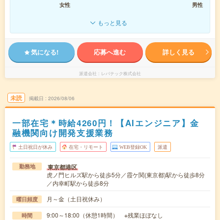
女性
男性
もっと見る
気になる!
応募へ進む
詳しく見る
派遣会社
レバテック株式会社
未読
掲載日
2026/08/06
一部在宅＊時給4260円！【AIエンジニア】金
融機関向け開発支援業務
土日祝日が休み
在宅・リモート
WEB登録OK
派遣
東京都港区
勤務地
虎ノ門ヒルズ駅から徒歩5分／霞ケ関(東京都)駅から徒歩8分
／内幸町駅から徒歩8分
月～金（土日祝休み）
曜日頻度
9:00～18:00（休憩1時間） ※残業ほぼなし
時間