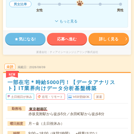
男女比率
女性
男性
もっと見る
気になる!
応募へ進む
詳しく見る
派遣会社
ティアイシーエンジニアリング株式会社
未読
掲載日
2026/08/09
NEW
一部在宅＊時給5000円！【データアナリス
ト】IT業界向けデータ分析基盤構築
土日祝日が休み
在宅・リモート
WEB登録OK
派遣
東京都港区
勤務地
赤坂見附駅から徒歩5分／永田町駅から徒歩8分
月～金（土日祝休み）
曜日頻度
9:00～18:00（休憩1時間） ※残業ほぼなし
時間