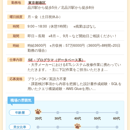
東京都港区
勤務地
品川駅から徒歩5分／北品川駅から徒歩8分
月～金（土日祝休み）
曜日頻度
9:00～18:00（休憩1時間） ※残業ほぼなし
時間
即日～長期 ※8月～、9月～など開始日ご相談ください！
期間
時給3600円 ※月収例：57万6000円（3600円×8時間×20日
時給
勤務の場合）
SE・プログラマ（データベース系）
仕事内容
・大手メーカーにおけるETLシステム改修作業に携わってい
ただきます。・主に下記作業をご担当いただきま…
ブランクOK / 英語力不要
応募資格
・課題検討事項から内容を把握した設計書作成経験・SQLを
用いたクエリ構築経験・AWS Glueを用い…
職場の雰囲気
年齢層
20代
30代
40代
50代
60代
男女比率