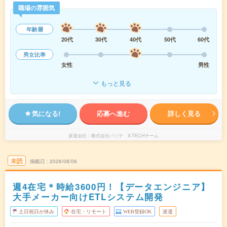
職場の雰囲気
年齢層
20代
30代
40代
50代
60代
男女比率
女性
男性
もっと見る
気になる!
応募へ進む
詳しく見る
派遣会社
株式会社パソナ X-TECHチーム
未読
掲載日
2026/08/06
週4在宅＊時給3600円！【データエンジニア】
大手メーカー向けETLシステム開発
土日祝日が休み
在宅・リモート
WEB登録OK
派遣