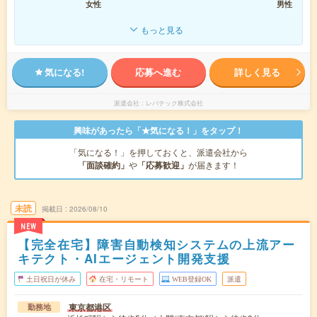
女性
男性
もっと見る
気になる!
応募へ進む
詳しく見る
派遣会社
レバテック株式会社
興味があったら「★気になる！」をタップ！
「気になる！」を押しておくと、派遣会社から
「面談確約」
や
「応募歓迎」
が届きます！
未読
掲載日
2026/08/10
NEW
【完全在宅】障害自動検知システムの上流アー
キテクト・AIエージェント開発支援
土日祝日が休み
在宅・リモート
WEB登録OK
派遣
東京都港区
勤務地