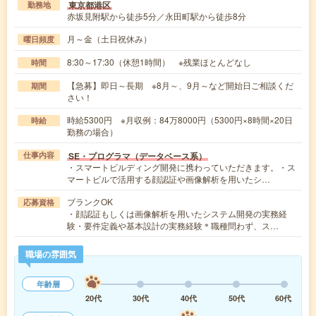
東京都港区
勤務地
赤坂見附駅から徒歩5分／永田町駅から徒歩8分
月～金（土日祝休み）
曜日頻度
8:30～17:30（休憩1時間） ※残業ほとんどなし
時間
【急募】即日～長期 ※8月～、9月～など開始日ご相談くだ
期間
さい！
時給5300円 ※月収例：84万8000円（5300円×8時間×20日
時給
勤務の場合）
SE・プログラマ（データベース系）
仕事内容
・スマートビルディング開発に携わっていただきます。・ス
マートビルで活用する顔認証や画像解析を用いたシ…
ブランクOK
応募資格
・顔認証もしくは画像解析を用いたシステム開発の実務経
験・要件定義や基本設計の実務経験＊職種問わず、ス…
職場の雰囲気
年齢層
20代
30代
40代
50代
60代