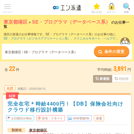
メニュー
気になる!
ログイン
検索
東京都港区
×
SE・プログラマ（データベース系）
のお仕事一
覧
港区の派遣のお仕事情報です。SE・プログラマ（データベース系）のお仕事の他に、
SE・プログラマ（ビジネスアプリケーション系）
、
テクニカルサポート・ヘルプデス
ク
、
サーバ・ネットワークエンジニア
などを取り揃えています。さらに、
短期
・
単発
などの期間や、
職種未経験OK
などのこだわり条件で絞り込んでいただけます。職種辞
条件の変更
典：
SE・プログラマ（データベース系）のお仕事とは？とは？
東京都港区 / SE・プログラマ（データベース系）
22
3,891
全
件
平均時給:
円
時給順
新着順
未読
掲載日
2026/08/10
NEW
完全在宅＊時給4400円！【DB】保険会社向け
クラウド移行設計構築
土日祝日が休み
在宅・リモート
WEB登録OK
派遣
東京都港区
勤務地