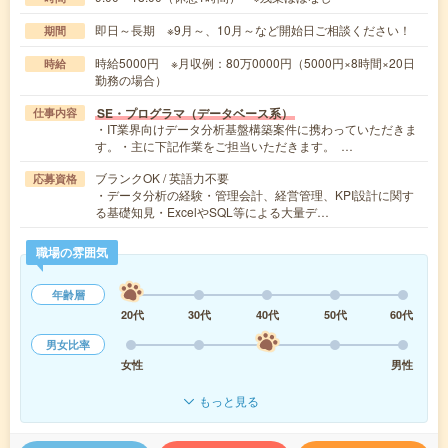
即日～長期 ※9月～、10月～など開始日ご相談ください！
期間
時給5000円 ※月収例：80万0000円（5000円×8時間×20日
時給
勤務の場合）
SE・プログラマ（データベース系）
仕事内容
・IT業界向けデータ分析基盤構築案件に携わっていただきま
す。・主に下記作業をご担当いただきます。 …
ブランクOK / 英語力不要
応募資格
・データ分析の経験・管理会計、経営管理、KPI設計に関す
る基礎知見・ExcelやSQL等による大量デ…
職場の雰囲気
年齢層
20代
30代
40代
50代
60代
男女比率
女性
男性
もっと見る