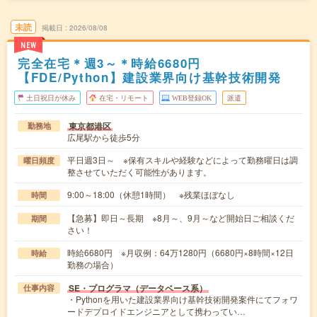
未読
掲載日
2026/08/08
NEW
完全在宅＊週3～＊時給6680円
【FDE/Python】建設業界向け基幹技術開発
土日祝日が休み
在宅・リモート
WEB登録OK
派遣
東京都港区
勤務地
広尾駅から徒歩5分
平日週3日～ ※保有スキルや経験などによって勤務曜日は調
曜日頻度
整させていただく可能性があります。
9:00～18:00（休憩1時間） ※残業ほぼなし
時間
【急募】即日～長期 ※8月～、9月～など開始日ご相談くだ
期間
さい！
時給6680円 ※月収例：64万1280円（6680円×8時間×12日
時給
勤務の場合）
SE・プログラマ（データベース系）
仕事内容
・Pythonを用いた建設業界向け基幹技術開発案件にてフォワ
ードデプロイドエンジニアとして携わってい…