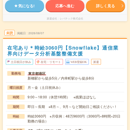
気になる!
応募へ進む
詳しく見る
派遣会社
レバテック株式会社
未読
掲載日
2026/08/07
在宅あり＊時給3060円【Snowflake】通信業
界向けデータ分析基盤整備支援
土日祝日が休み
在宅・リモート
WEB登録OK
派遣
東京都港区
勤務地
新橋駅から徒歩5分／内幸町駅から徒歩8分
月～金（土日祝休み）
曜日頻度
9:00～18:00（休憩1時間） ※残業ほぼなし
時間
即日～長期 ※8月～、9月～など開始日ご相談ください！
期間
時給3060円 ※月収例：48万9600円（3060円×8時間×20日
時給
勤務の場合）