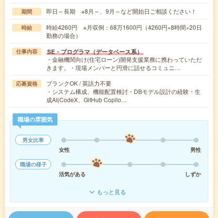
即日～長期 ※8月～、9月～など開始日ご相談ください！
期間
時給4260円 ※月収例：68万1600円（4260円×8時間×20日
時給
勤務の場合）
SE・プログラマ（データベース系）
仕事内容
・金融機関向け(住宅ローン)開発支援業務に携わっていただ
きます。・現場メンバーと円滑に話せるコミュニ…
ブランクOK / 英語力不要
応募資格
・システム構成、機能配置検討・DBモデル設計の経験・生
成AI(CodeX、GitHub Copilo…
職場の雰囲気
男女比率
女性
男性
職場の様子
活気がある
しずか
もっと見る