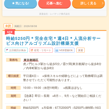
気になる!
応募へ進む
詳しく見る
派遣会社
レバテック株式会社
未読
掲載日
2026/08/08
NEW
時給5250円＊完全在宅＊週4日＊人流分析サー
ビス向けアルゴリズム設計構築支援
土日祝日が休み
在宅・リモート
WEB登録OK
派遣
東京都港区
勤務地
虎ノ門ヒルズ駅から徒歩5分／霞ケ関(東京都)駅から徒歩8分
／内幸町駅から徒歩8分
平日週4日～ ※保有スキルや経験などによって勤務曜日は調
曜日頻度
整させていただく可能性があります。
10:00～19:00（休憩1時間） ※残業ほぼなし
時間
【急募】即日～長期 ※8月～、9月～など開始日ご相談くだ
期間
さい！
時給5250円 ※月収例：67万2000円（5250円×8時間×16日
時給