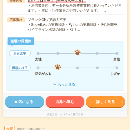
SE・プログラマ（データベース系）
仕事内容
・通信業界向けデータ分析基盤整備支援に携わっていただき
ます。・主に下記作業をご担当いただきます。 …
ブランクOK / 英語力不要
応募資格
・Snowflakeの実務経験・Pythonの実務経験・IF処理開発、
パイプライン構築の経験・PJリ…
職場の雰囲気
男女比率
女性
男性
職場の様子
活気がある
しずか
もっと見る
気になる!
応募へ進む
詳しく見る
派遣会社
レバテック株式会社
未読
掲載日
2026/08/07