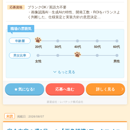
ブランクOK / 英語力不要
応募資格
・画像認識AI・生成AIの特性、開発工数・ROIをバランスよ
く判断した、仕様策定と実装方針の意思決定…
職場の雰囲気
年齢層
20代
30代
40代
50代
60代
男女比率
女性
男性
もっと見る
気になる!
応募へ進む
詳しく見る
派遣会社
レバテック株式会社
未読
掲載日
2026/08/07