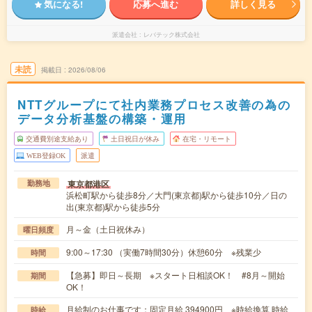
気になる!
応募へ進む
詳しく見る
派遣会社
レバテック株式会社
未読
掲載日
2026/08/06
NTTグループにて社内業務プロセス改善の為の
データ分析基盤の構築・運用
交通費別途支給あり
土日祝日が休み
在宅・リモート
WEB登録OK
派遣
東京都港区
勤務地
浜松町駅から徒歩8分／大門(東京都)駅から徒歩10分／日の
出(東京都)駅から徒歩5分
月～金（土日祝休み）
曜日頻度
9:00～17:30 （実働7時間30分）休憩60分 ※残業少
時間
【急募】即日～長期 ※スタート日相談OK！ #8月～開始
期間
OK！
月給制のお仕事です：固定月給 394900円 ※時給換算 時給
時給