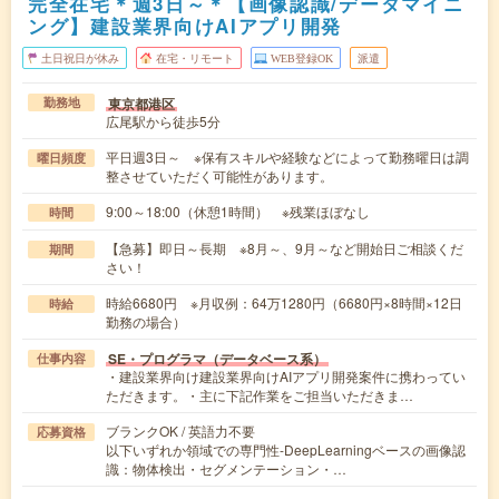
完全在宅＊週3日～＊【画像認識/データマイニ
ング】建設業界向けAIアプリ開発
土日祝日が休み
在宅・リモート
WEB登録OK
派遣
東京都港区
勤務地
広尾駅から徒歩5分
平日週3日～ ※保有スキルや経験などによって勤務曜日は調
曜日頻度
整させていただく可能性があります。
9:00～18:00（休憩1時間） ※残業ほぼなし
時間
【急募】即日～長期 ※8月～、9月～など開始日ご相談くだ
期間
さい！
時給6680円 ※月収例：64万1280円（6680円×8時間×12日
時給
勤務の場合）
SE・プログラマ（データベース系）
仕事内容
・建設業界向け建設業界向けAIアプリ開発案件に携わってい
ただきます。・主に下記作業をご担当いただきま…
ブランクOK / 英語力不要
応募資格
以下いずれか領域での専門性-DeepLearningベースの画像認
識：物体検出・セグメンテーション・…