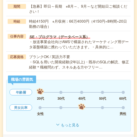
【急募】即日～長期 ※8月～、9月～など開始日ご相談くだ
期間
さい！
時給4150円 ※月収例：66万4000円（4150円×8時間×20日
時給
勤務の場合）
SE・プログラマ（データベース系）
仕事内容
・放送事業会社向けAWSで構築されたマーケティング用デー
タ基盤構築に携わっていただきます。・具体的に…
ブランクOK / 英語力不要
応募資格
・SQLを用いた開発経験(2年以上)・既存のSQLの解読、修正
経験＊職種問わず、スキルある方やフリー…
職場の雰囲気
年齢層
20代
30代
40代
50代
60代
男女比率
女性
男性
もっと見る