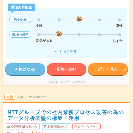
職場の雰囲気
男女比率
女性
男性
職場の様子
活気がある
しずか
もっと見る
気になる!
応募へ進む
詳しく見る
派遣会社
レバテック株式会社
未読
掲載日
2026/08/07
NTTグループでの社内業務プロセス改善の為の
データ分析基盤の構築・運用
交通費別途支給あり
土日祝日が休み
在宅・リモート