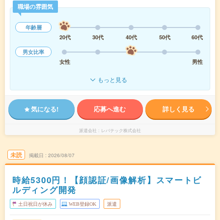
職場の雰囲気
年齢層
20代
30代
40代
50代
60代
男女比率
女性
男性
もっと見る
気になる!
応募へ進む
詳しく見る
派遣会社
レバテック株式会社
未読
掲載日
2026/08/07
時給5300円！【顔認証/画像解析】スマートビ
ルディング開発
土日祝日が休み
WEB登録OK
派遣