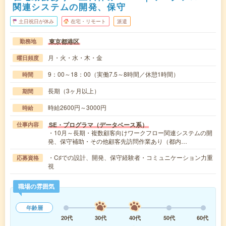
関連システムの開発、保守
土日祝日が休み
在宅・リモート
派遣
東京都港区
勤務地
月・火・水・木・金
曜日頻度
9：00～18：00（実働7.5～8時間／休憩1時間）
時間
長期（3ヶ月以上）
期間
時給2600円～3000円
時給
SE・プログラマ（データベース系）
仕事内容
・10月～長期・複数顧客向けワークフロー関連システムの開
発、保守補助・その他顧客先訪問作業あり（都内…
・C♯での設計、開発、保守経験者・コミュニケーション力重
応募資格
視
職場の雰囲気
年齢層
20代
30代
40代
50代
60代