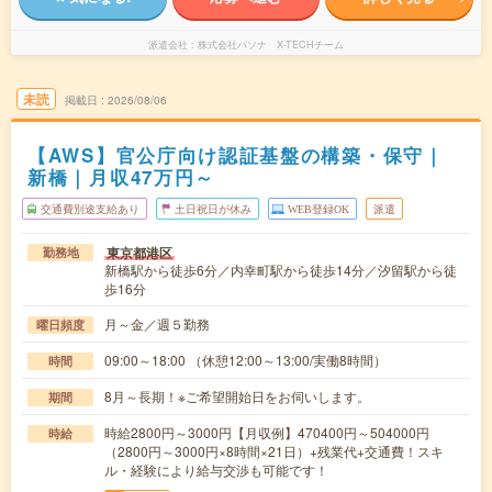
派遣会社
株式会社パソナ X-TECHチーム
未読
掲載日
2026/08/06
【AWS】官公庁向け認証基盤の構築・保守｜
新橋｜月収47万円～
交通費別途支給あり
土日祝日が休み
WEB登録OK
派遣
東京都港区
勤務地
新橋駅から徒歩6分／内幸町駅から徒歩14分／汐留駅から徒
歩16分
月～金／週５勤務
曜日頻度
09:00～18:00 （休憩12:00～13:00/実働8時間）
時間
8月～長期！※ご希望開始日をお伺いします。
期間
時給2800円～3000円【月収例】470400円～504000円
時給
（2800円～3000円×8時間×21日）+残業代+交通費！スキ
ル・経験により給与交渉も可能です！