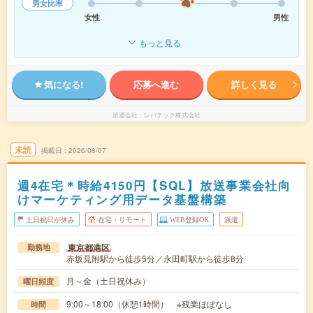
男女比率
女性
男性
もっと見る
気になる!
応募へ進む
詳しく見る
派遣会社
レバテック株式会社
未読
掲載日
2026/08/07
週4在宅＊時給4150円【SQL】放送事業会社向
けマーケティング用データ基盤構築
土日祝日が休み
在宅・リモート
WEB登録OK
派遣
東京都港区
勤務地
赤坂見附駅から徒歩5分／永田町駅から徒歩8分
月～金（土日祝休み）
曜日頻度
9:00～18:00（休憩1時間） ※残業ほぼなし
時間