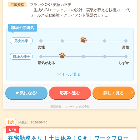
ブランクOK / 英語力不要
応募資格
・生成AI/AIエージェントの設計・実装が行える技術力・プリ
セールス活動経験・クライアント課題のヒア…
職場の雰囲気
男女比率
女性
男性
職場の様子
活気がある
しずか
もっと見る
気になる!
応募へ進む
詳しく見る
派遣会社
レバテック株式会社
未読
掲載日
2026/08/10
NEW
在宅勤務あり！土日休み！C＃｜ワークフロー