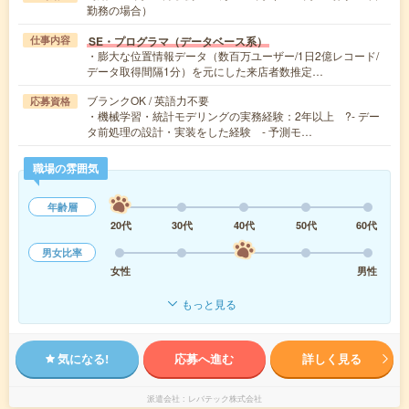
勤務の場合）
SE・プログラマ（データベース系）
仕事内容
・膨大な位置情報データ（数百万ユーザー/1日2億レコード/
データ取得間隔1分）を元にした来店者数推定…
ブランクOK / 英語力不要
応募資格
・機械学習・統計モデリングの実務経験：2年以上 ?- デー
タ前処理の設計・実装をした経験 - 予測モ…
職場の雰囲気
年齢層
20代
30代
40代
50代
60代
男女比率
女性
男性
もっと見る
気になる!
応募へ進む
詳しく見る
派遣会社
レバテック株式会社