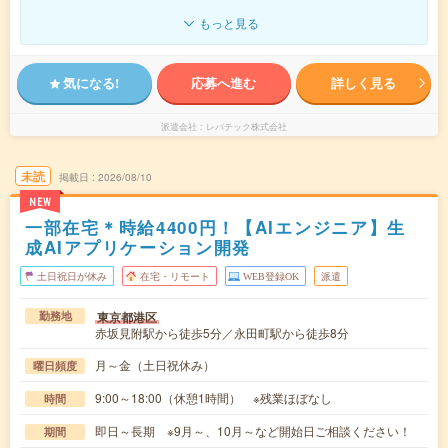
もっと見る
気になる!
応募へ進む
詳しく見る
派遣会社
レバテック株式会社
未読
掲載日
2026/08/10
NEW
一部在宅＊時給4400円！【AIエンジニア】生
成AIアプリケーション開発
土日祝日が休み
在宅・リモート
WEB登録OK
派遣
東京都港区
勤務地
赤坂見附駅から徒歩5分／永田町駅から徒歩8分
月～金（土日祝休み）
曜日頻度
9:00～18:00（休憩1時間） ※残業ほぼなし
時間
即日～長期 ※9月～、10月～など開始日ご相談ください！
期間