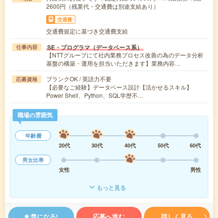
2600円（残業代・交通費は別途支給あり）
交通費
交通費規定に基づき交通費支給
SE・プログラマ（データベース系）
仕事内容
【NTTグループにて社内業務プロセス改善の為のデータ分析
基盤の構築・運用を担当いただきます】業務内容…
ブランクOK / 英語力不要
応募資格
【必要なご経験】データベース設計【活かせるスキル】
Power Shell、Python、SQL学歴不…
職場の雰囲気
年齢層
20代
30代
40代
50代
60代
男女比率
女性
男性
もっと見る
気になる!
応募へ進む
詳しく見る