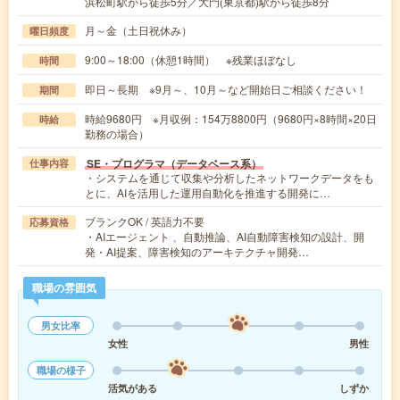
浜松町駅から徒歩5分／大門(東京都)駅から徒歩8分
月～金（土日祝休み）
曜日頻度
9:00～18:00（休憩1時間） ※残業ほぼなし
時間
即日～長期 ※9月～、10月～など開始日ご相談ください！
期間
時給9680円 ※月収例：154万8800円（9680円×8時間×20日
時給
勤務の場合）
SE・プログラマ（データベース系）
仕事内容
・システムを通じて収集や分析したネットワークデータをも
とに、AIを活用した運用自動化を推進する開発に…
ブランクOK / 英語力不要
応募資格
・AIエージェント 、自動推論、AI自動障害検知の設計、開
発・AI提案、障害検知のアーキテクチャ開発…
職場の雰囲気
男女比率
女性
男性
職場の様子
活気がある
しずか