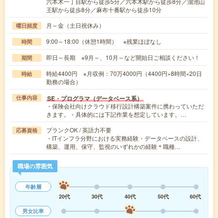
六本木一丁目駅から徒歩5分／六本木駅から徒歩8分／溜池山
王駅から徒歩8分／麻布十番駅から徒歩10分
月～金（土日祝休み）
曜日頻度
9:00～18:00（休憩1時間） ※残業ほぼなし
時間
即日～長期 ※9月～、10月～など開始日ご相談ください！
期間
時給4400円 ※月収例：70万4000円（4400円×8時間×20日
時給
勤務の場合）
SE・プログラマ（データベース系）
仕事内容
・保険会社向けクラウド移行設計構築案件に携わっていただ
きます。・具体的には下記作業を想定しています。…
ブランクOK / 英語力不要
応募資格
・ITインフラ分野における実務経験・データベースの設計、
構築、運用、保守、監視のいずれかの経験＊職種…
職場の雰囲気
年齢層
20代
30代
40代
50代
60代
男女比率