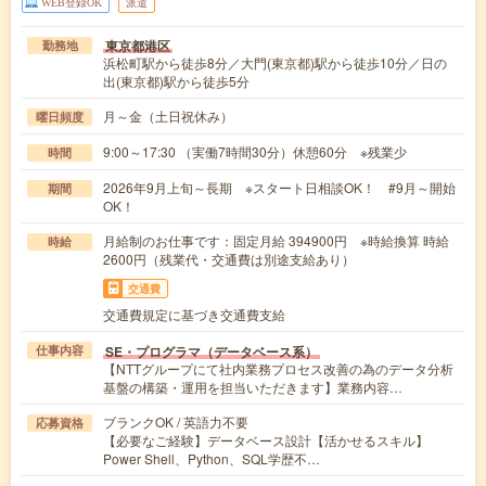
WEB登録OK
派遣
東京都港区
勤務地
浜松町駅から徒歩8分／大門(東京都)駅から徒歩10分／日の
出(東京都)駅から徒歩5分
月～金（土日祝休み）
曜日頻度
9:00～17:30 （実働7時間30分）休憩60分 ※残業少
時間
2026年9月上旬～長期 ※スタート日相談OK！ #9月～開始
期間
OK！
月給制のお仕事です：固定月給 394900円 ※時給換算 時給
時給
2600円（残業代・交通費は別途支給あり）
交通費
交通費規定に基づき交通費支給
SE・プログラマ（データベース系）
仕事内容
【NTTグループにて社内業務プロセス改善の為のデータ分析
基盤の構築・運用を担当いただきます】業務内容…
ブランクOK / 英語力不要
応募資格
【必要なご経験】データベース設計【活かせるスキル】
Power Shell、Python、SQL学歴不…