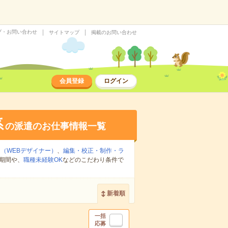
プ・お問い合わせ
サイトマップ
掲載のお問い合わせ
会員登録
ログイン
系
の派遣のお仕事情報一覧
ン（WEBデザイナー）
、
編集・校正・制作・ラ
期間や、
職種未経験OK
などのこだわり条件で
新着順
一括
応募