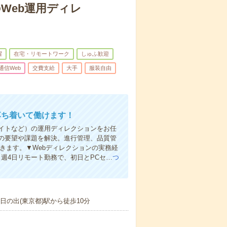
Web運用ディレ
躍
在宅・リモートワーク
しゅふ歓迎
T通信Web
交費支給
大手
服装自由
落ち着いて働けます！
サイトなど）の運用ディレクションをお任
門の要望や課題を解決。進行管理、品質管
きます。▼Webディレクションの実務経
週4日リモート勤務で、初日とPCセ…
つ
日の出(東京都)駅から徒歩10分