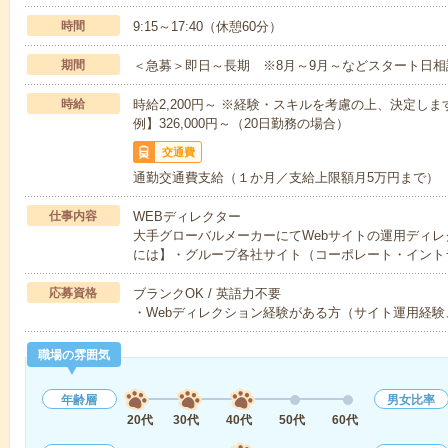
時間
9:15～17:40（休憩60分）
期間
＜急募＞即日～長期 ※8月～9月～などスタート日相
時給
時給2,200円～ ※経験・スキルを考慮の上、決定し
例】326,000円～（20日勤務の場合）
交通費
通勤交通費支給（１か月／支給上限額月5万円まで）
仕事内容
WEBディレクター
大手グローバルメーカーにてWebサイトの運用ディ
には】・グループ各社サイト（コーポレート・イント
応募資格
ブランクOK / 英語力不要
・Webディレクション経験がある方（サイト運用経験
職場の雰囲気
年齢層
男女比率
20代
30代
40代
50代
60代