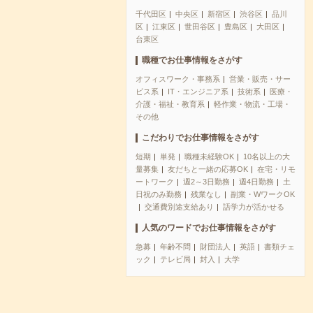
千代田区
中央区
新宿区
渋谷区
品川
区
江東区
世田谷区
豊島区
大田区
台東区
職種でお仕事情報をさがす
オフィスワーク・事務系
営業・販売・サー
ビス系
IT・エンジニア系
技術系
医療・
介護・福祉・教育系
軽作業・物流・工場・
その他
こだわりでお仕事情報をさがす
短期
単発
職種未経験OK
10名以上の大
量募集
友だちと一緒の応募OK
在宅・リモ
ートワーク
週2～3日勤務
週4日勤務
土
日祝のみ勤務
残業なし
副業・WワークOK
交通費別途支給あり
語学力が活かせる
人気のワードでお仕事情報をさがす
急募
年齢不問
財団法人
英語
書類チェ
ック
テレビ局
封入
大学