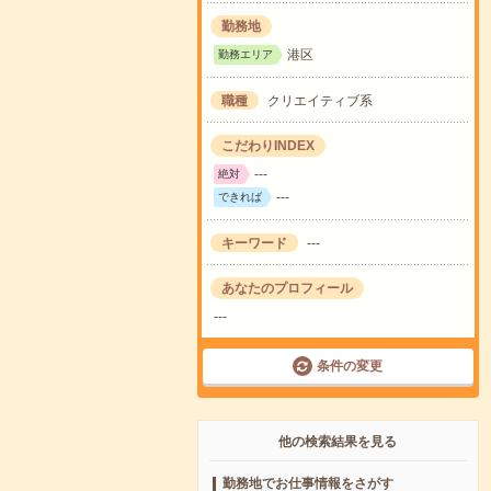
勤務地
港区
勤務エリア
職種
クリエイティブ系
こだわりINDEX
---
絶対
---
できれば
キーワード
---
あなたのプロフィール
---
条件の変更
他の検索結果を見る
勤務地でお仕事情報をさがす