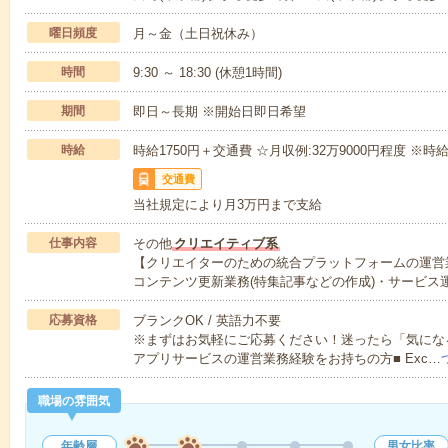
曜日頻度
月～金（土日祝休み）
時間
9:30 ～ 18:30 (休憩1時間)
期間
即日～長期 ※開始日即日希望
時給
時給1750円＋交通費 ☆月収例:32万9000円程度 ※時給17
交通費
当社規定により月3万円まで支給
仕事内容
その他
クリエイティブ系
【クリエイターのための統合プラットフォームの運営
コンテンツ更新業務(特集記事などの作成)・サービス
応募資格
ブランクOK / 英語力不要
※まずはお気軽にご応募ください！迷ったら「気になる
アプリサービスの運営業務経験をお持ちの方■ Exc…
職場の雰囲気
年齢層
男女比率