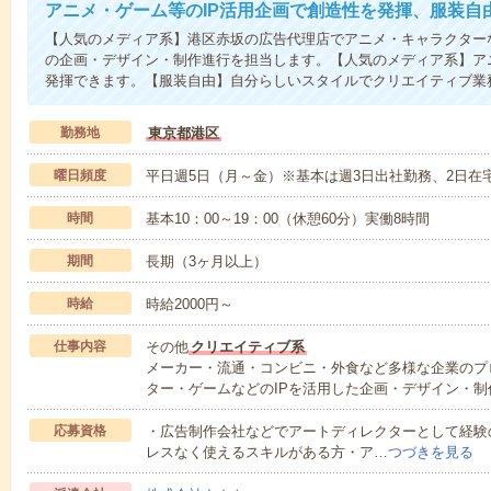
アニメ・ゲーム等のIP活用企画で創造性を発揮、服装自
【人気のメディア系】港区赤坂の広告代理店でアニメ・キャラクター
の企画・デザイン・制作進行を担当します。【人気のメディア系】ア
発揮できます。【服装自由】自分らしいスタイルでクリエイティブ業
勤務地
東京都港区
曜日頻度
平日週5日（月～金）※基本は週3日出社勤務、2日在
時間
基本10：00～19：00（休憩60分）実働8時間
期間
長期（3ヶ月以上）
時給
時給2000円～
仕事内容
その他
クリエイティブ系
メーカー・流通・コンビニ・外食など多様な企業のプ
ター・ゲームなどのIPを活用した企画・デザイン・制
応募資格
・広告制作会社などでアートディレクターとして経験のある方・i
レスなく使えるスキルがある方・ア…
つづきを見る