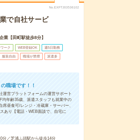
No.EXPTJ03536102
企業で自社サービ
企業【田町駅徒歩8分】
トワーク
WEB登録OK
週5日勤務
服装自由
職場が禁煙
派遣多
リの職場です！！
社運営プラットフォームの運営サポート
平均年齢35歳、派遣スタッフも就業中の
自席昼食可/レンジ・冷蔵庫・サーバー、
スあり【電話・WEB面談で、自宅に
10分／芝浦ふ頭駅から徒歩14分