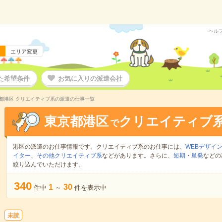
ヘル
エリア変更
た希望条件
お気に入りの派遣会社
都港区 クリエイティブ系の派遣の仕事一覧
東京都港区
クリエイティブ
で
港区の派遣のお仕事情報です。クリエイティブ系のお仕事には、
WEBデザイ
イター
、
その他クリエイティブ系
などがあります。さらに、
短期
・
単発
などの
絞り込んでいただけます。
340
1
30
件中
～
件を表示中
未読