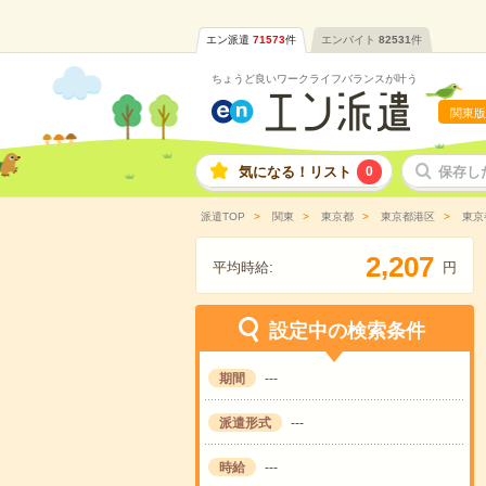
エン派遣
71573
件
エンバイト
82531
件
ちょうど良いワークライフバランスが叶う
関東版
気になる！リスト
0
保存し
派遣TOP
関東
東京都
東京都港区
東京
,
2
2
0
7
平均時給:
円
設定中の検索条件
期間
---
派遣形式
---
時給
---