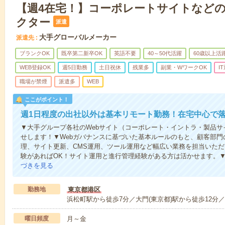
【週4在宅！】コーポレートサイトなどの
クター
派遣
大手グローバルメーカー
派遣先
ブランクOK
既卒第二新卒OK
英語不要
40～50代活躍
60歳以上活
WEB登録OK
週5日勤務
土日祝休
残業多
副業・WワークOK
I
職場が禁煙
派遣多
WEB
ここがポイント！
週1日程度の出社以外は基本リモート勤務！在宅中心で
▼大手グループ各社のWebサイト（コーポレート・イントラ・製品
せします！▼Webガバナンスに基づいた基本ルールのもと、顧客部
理、サイト更新、CMS運用、ツール運用など幅広い業務を担当いただ
験があればOK！サイト運用と進行管理経験がある方は活かせます。▼
づきを見る
勤務地
東京都港区
浜松町駅から徒歩7分／大門(東京都)駅から徒歩12分／
曜日頻度
月～金