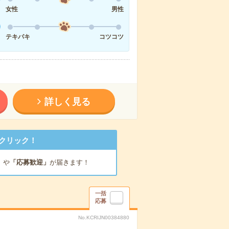
女性
男性
テキパキ
コツコツ
詳しく見る
クリック！
」
や
「応募歓迎」
が届きます！
一括
応募
No.KCRIJN00384880