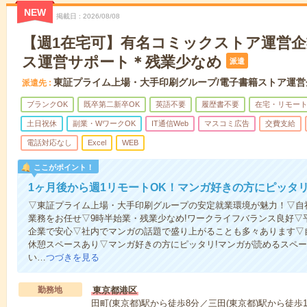
NEW
掲載日
2026/08/08
【週1在宅可】有名コミックストア運営
ス運営サポート＊残業少なめ
派遣
東証プライム上場・大手印刷グループ/電子書籍ストア運営
派遣先
ブランクOK
既卒第二新卒OK
英語不要
履歴書不要
在宅・リモー
土日祝休
副業・WワークOK
IT通信Web
マスコミ広告
交費支給
電話対応なし
Excel
WEB
ここがポイント！
1ヶ月後から週1リモートOK！マンガ好きの方にピッタ
▽東証プライム上場・大手印刷グループの安定就業環境が魅力！▽自
業務をお任せ▽9時半始業・残業少なめ!ワークライフバランス良好▽
企業で安心▽社内でマンガの話題で盛り上がることも多々あります▽
休憩スペースあり▽マンガ好きの方にピッタリ!マンガが読めるスペー
い…
つづきを見る
勤務地
東京都港区
田町(東京都)駅から徒歩8分／三田(東京都)駅から徒歩