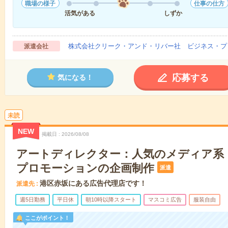
職場の様子
仕事の仕方
活気がある
しずか
株式会社クリーク・アンド・リバー社 ビジネス・プ
派遣会社
応募する
気になる！
未読
NEW
掲載日
2026/08/08
アートディレクター：人気のメディア系！
プロモーションの企画制作
派遣
港区赤坂にある広告代理店です！
派遣先
週5日勤務
平日休
朝10時以降スタート
マスコミ広告
服装自由
ここがポイント！