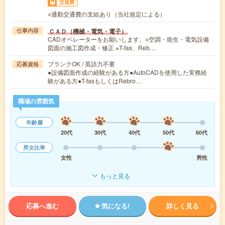
交通費
○通勤交通費の支給あり（当社規定による）
ＣＡＤ（機械・電気・電子）
仕事内容
CADオペレーターをお願いします。○空調・衛生・電気設備
図面の施工図作成・修正 ※T-fas、Reb…
ブランクOK / 英語力不要
応募資格
●設備図面作成の経験がある方●AutoCADを使用した実務経
験がある方●T-fasもしくはRebro…
職場の雰囲気
年齢層
20代
30代
40代
50代
60代
男女比率
女性
男性
もっと見る
応募へ進む
気になる!
詳しく見る