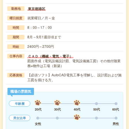
東京都港区
勤務地
就業曜日／月～金
曜日頻度
8：00～17：00
時間
8月～9月1週目頃まで
期間
2400円～2700円
時給
ＣＡＤ（機械・電気・電子）
仕事内容
図面作成（電気設備設計図、電気設備施工図）その他付随業
務※物件は工場（新築）
【必須ソフト】AutoCAD電気工事を理解し、設計図および施
応募資格
工図を描ける方。
職場の雰囲気
年齢層
20代
30代
40代
50代
60代
男女比率
女性
男性