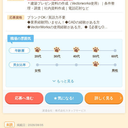
＊建築プレゼン資料の作成（Vectorworks使用）｜条件整
理・調査｜社内資料作成｜電話応対など
ブランクOK / 英語力不要
応募資格
◆業界経験問いません！◆CADの経験がある方
◆VectorWorksの使用経験がある方。◆【必要なO…
職場の雰囲気
年齢層
20代
30代
40代
50代
60代
男女比率
女性
男性
もっと見る
応募へ進む
気になる!
詳しく見る
派遣会社
株式会社スタッフサービス
未読
掲載日
2026/08/05