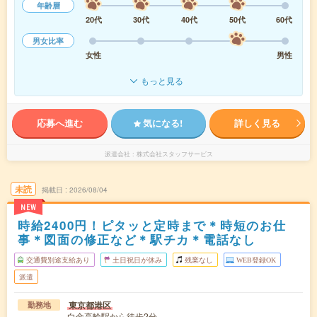
年齢層
20代
30代
40代
50代
60代
男女比率
女性
男性
もっと見る
応募へ進む
気になる!
詳しく見る
派遣会社
株式会社スタッフサービス
未読
掲載日
2026/08/04
NEW
時給2400円！ピタッと定時まで＊時短のお仕
事＊図面の修正など＊駅チカ＊電話なし
交通費別途支給あり
土日祝日が休み
残業なし
WEB登録OK
派遣
東京都港区
勤務地
白金高輪駅から徒歩2分