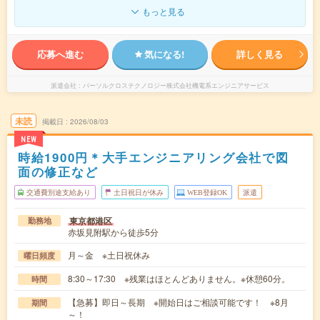
もっと見る
応募へ進む
気になる!
詳しく見る
派遣会社
パーソルクロステクノロジー株式会社機電系エンジニアサービス
未読
掲載日
2026/08/03
NEW
時給1900円＊大手エンジニアリング会社で図
面の修正など
交通費別途支給あり
土日祝日が休み
WEB登録OK
派遣
東京都港区
勤務地
赤坂見附駅から徒歩5分
月～金 ※土日祝休み
曜日頻度
8:30～17:30 ※残業はほとんどありません。※休憩60分。
時間
【急募】即日～長期 ※開始日はご相談可能です！ ※8月
期間
～！