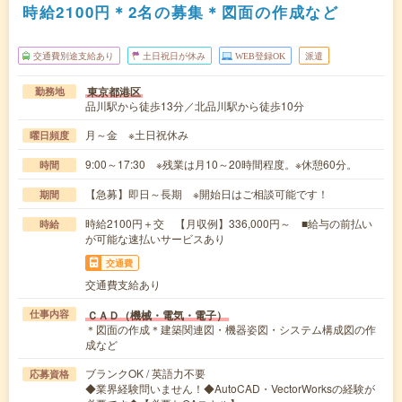
時給2100円＊2名の募集＊図面の作成など
交通費別途支給あり
土日祝日が休み
WEB登録OK
派遣
東京都港区
勤務地
品川駅から徒歩13分／北品川駅から徒歩10分
月～金 ※土日祝休み
曜日頻度
9:00～17:30 ※残業は月10～20時間程度。※休憩60分。
時間
【急募】即日～長期 ※開始日はご相談可能です！
期間
時給2100円＋交 【月収例】336,000円～ ■給与の前払い
時給
が可能な速払いサービスあり
交通費
交通費支給あり
ＣＡＤ（機械・電気・電子）
仕事内容
＊図面の作成＊建築関連図・機器姿図・システム構成図の作
成など
ブランクOK / 英語力不要
応募資格
◆業界経験問いません！◆AutoCAD・VectorWorksの経験が