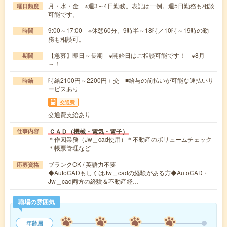
月・水・金 ※週3～4日勤務。表記は一例。週5日勤務も相談
曜日頻度
可能です。
9:00～17:00 ※休憩60分。9時半～18時／10時～19時の勤
時間
務も相談可。
【急募】即日～長期 ※開始日はご相談可能です！ ※8月
期間
～！
時給2100円～2200円＋交 ■給与の前払いが可能な速払いサ
時給
ービスあり
交通費
交通費支給あり
ＣＡＤ（機械・電気・電子）
仕事内容
＊作図業務（Jw＿cad使用）＊不動産のボリュームチェック
＊帳票管理など
ブランクOK / 英語力不要
応募資格
◆AutoCADもしくはJw＿cadの経験がある方◆AutoCAD・
Jw＿cad両方の経験＆不動産経…
職場の雰囲気
年齢層