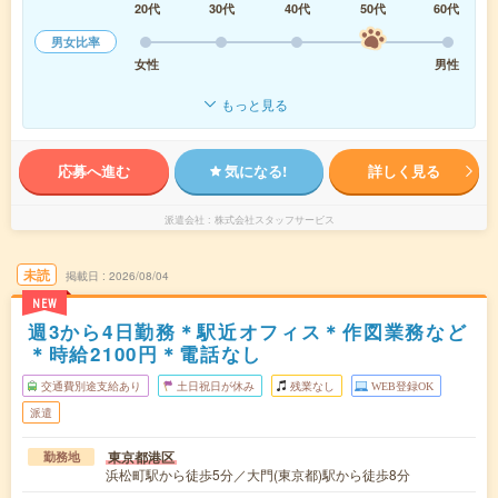
20代
30代
40代
50代
60代
男女比率
女性
男性
もっと見る
応募へ進む
気になる!
詳しく見る
派遣会社
株式会社スタッフサービス
未読
掲載日
2026/08/04
NEW
週3から4日勤務＊駅近オフィス＊作図業務など
＊時給2100円＊電話なし
交通費別途支給あり
土日祝日が休み
残業なし
WEB登録OK
派遣
東京都港区
勤務地
浜松町駅から徒歩5分／大門(東京都)駅から徒歩8分