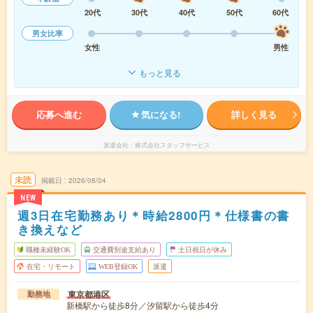
20代
30代
40代
50代
60代
男女比率
女性
男性
もっと見る
応募へ進む
気になる!
詳しく見る
派遣会社
株式会社スタッフサービス
未読
掲載日
2026/08/04
NEW
週3日在宅勤務あり＊時給2800円＊仕様書の書
き換えなど
職種未経験OK
交通費別途支給あり
土日祝日が休み
在宅・リモート
WEB登録OK
派遣
東京都港区
勤務地
新橋駅から徒歩8分／汐留駅から徒歩4分