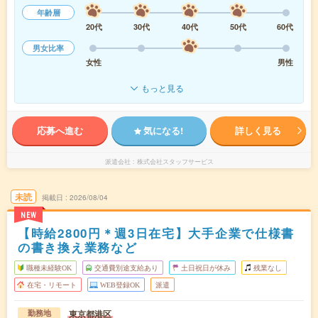
年齢層
20代
30代
40代
50代
60代
男女比率
女性
男性
もっと見る
応募へ進む
気になる!
詳しく見る
派遣会社
株式会社スタッフサービス
未読
掲載日
2026/08/04
NEW
【時給2800円＊週3日在宅】大手企業で仕様書
の書き換え業務など
職種未経験OK
交通費別途支給あり
土日祝日が休み
残業なし
在宅・リモート
WEB登録OK
派遣
東京都港区
勤務地