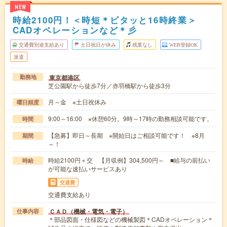
NEW
時給2100円！＜時短＊ピタッと16時終業＞
CADオペレーションなど＊彡
交通費別途支給あり
土日祝日が休み
残業なし
WEB登録OK
派遣
東京都港区
勤務地
芝公園駅から徒歩7分／赤羽橋駅から徒歩3分
月～金 ※土日祝休み
曜日頻度
9:00～16:00 ※休憩60分。9時～17時の勤務相談可能です。
時間
【急募】即日～長期 ※開始日はご相談可能です！ ※8月
期間
～！
時給2100円＋交 【月収例】304,500円～ ■給与の前払い
時給
が可能な速払いサービスあり
交通費
交通費支給あり
ＣＡＤ（機械・電気・電子）
仕事内容
＊部品図面・仕様図などの機械製図＊CADオペレーション＊