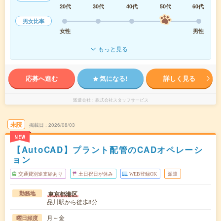
20代
30代
40代
50代
60代
男女比率
女性
男性
もっと見る
応募へ進む
気になる!
詳しく見る
派遣会社
株式会社スタッフサービス
未読
掲載日
2026/08/03
NEW
【AutoCAD】プラント配管のCADオペレーシ
ョン
交通費別途支給あり
土日祝日が休み
WEB登録OK
派遣
東京都港区
勤務地
品川駅から徒歩8分
月～金
曜日頻度