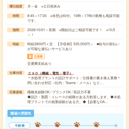
月～金 ※土日祝休み
曜日頻度
8:45～17:30 ※休憩は60分。10時～17時の勤務も相談可能
時間
です。
2026/10/01～長期 ※開始日はご相談可能です！ ※10月
期間
～！
時給2800円＋交 【月収例】535,500円～ ■給与の前払い
時給
が可能な速払いサービスあり
交通費
交通費支給あり
ＣＡＤ（機械・電気・電子）
仕事内容
＊水処理プラントの設計サポート：仕様書の書き換え業務＊
問い合わせ対応（社内：Teams・メール）など…
職種未経験OK / ブランクOK / 英語力不要
応募資格
◆設計・製図・トレースの経験がある方歓迎します。◆水処
理プラントでの就業経験がある方。◆【必要なOA…
職場の雰囲気
年齢層