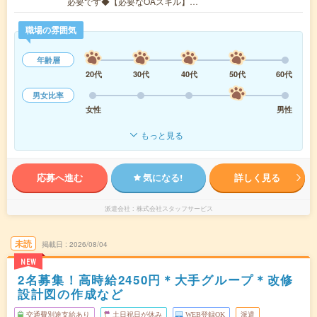
必要です◆【必要なOAスキル】…
職場の雰囲気
年齢層
20代
30代
40代
50代
60代
男女比率
女性
男性
もっと見る
応募へ進む
気になる!
詳しく見る
派遣会社
株式会社スタッフサービス
未読
掲載日
2026/08/04
NEW
2名募集！高時給2450円＊大手グループ＊改修
設計図の作成など
交通費別途支給あり
土日祝日が休み
WEB登録OK
派遣