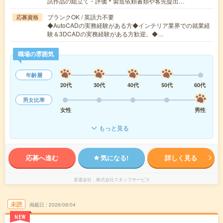
試作品の組立て・評価＊製造依頼書類や客先提出…
ブランクOK / 英語力不要
応募資格
◆AutoCADの実務経験がある方◆インテリア業界での就業経
験＆3DCADの実務経験がある方歓迎。◆…
職場の雰囲気
年齢層
20代
30代
40代
50代
60代
男女比率
女性
男性
もっと見る
応募へ進む
気になる!
詳しく見る
派遣会社
株式会社スタッフサービス
未読
掲載日
2026/08/04
NEW