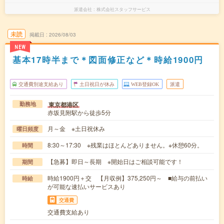
派遣会社
株式会社スタッフサービス
未読
掲載日
2026/08/03
NEW
基本17時半まで＊図面修正など＊時給1900円
交通費別途支給あり
土日祝日が休み
WEB登録OK
派遣
東京都港区
勤務地
赤坂見附駅から徒歩5分
月～金 ※土日祝休み
曜日頻度
8:30～17:30 ※残業はほとんどありません。※休憩60分。
時間
【急募】即日～長期 ※開始日はご相談可能です！
期間
時給1900円＋交 【月収例】375,250円～ ■給与の前払い
時給
が可能な速払いサービスあり
交通費
交通費支給あり