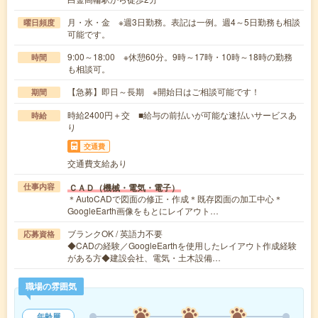
月・水・金 ※週3日勤務。表記は一例。週4～5日勤務も相談
曜日頻度
可能です。
9:00～18:00 ※休憩60分。9時～17時・10時～18時の勤務
時間
も相談可。
【急募】即日～長期 ※開始日はご相談可能です！
期間
時給2400円＋交 ■給与の前払いが可能な速払いサービスあ
時給
り
交通費
交通費支給あり
ＣＡＤ（機械・電気・電子）
仕事内容
＊AutoCADで図面の修正・作成＊既存図面の加工中心＊
GoogleEarth画像をもとにレイアウト…
ブランクOK / 英語力不要
応募資格
◆CADの経験／GoogleEarthを使用したレイアウト作成経験
がある方◆建設会社、電気・土木設備…
職場の雰囲気
年齢層