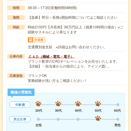
08:30～17:30(実働時間08時間)
時間
【急募】即日～長期※開始時期についてはご相談ください
期間
時給2100円【月収例】36万円以上（残業10時間の場合）※ご
時給
経験やスキルにより異なります
交通費
交通費別途支給 ※詳細はお問い合わせください。
ＣＡＤ（機械・電気・電子）
仕事内容
プラント配管のCADオペレーションをお任せいたします。
【詳細】・担当者からの指示により、アイソメ図/…
ブランクOK
応募資格
実務経験が浅い方もご相談ください！
職場の雰囲気
年齢層
20代
30代
40代
50代
60代
男女比率
女性
男性