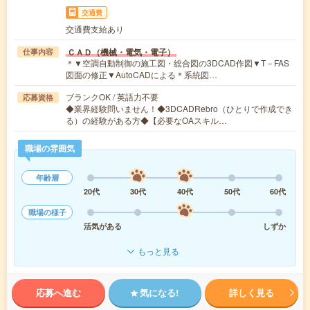
交通費
交通費支給あり
ＣＡＤ（機械・電気・電子）
仕事内容
＊▼空調自動制御の施工図・総合図の3DCAD作図▼T－FAS
図面の修正▼AutoCADによる＊系統図…
ブランクOK / 英語力不要
応募資格
◆業界経験問いません！◆3DCADRebro（ひとりで作成でき
る）の経験がある方◆【必要なOAスキル…
職場の雰囲気
年齢層
20代
30代
40代
50代
60代
職場の様子
活気がある
しずか
もっと見る
応募へ進む
気になる!
詳しく見る