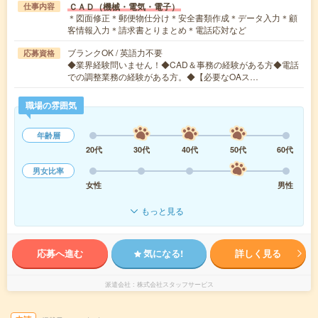
ＣＡＤ（機械・電気・電子）
仕事内容
＊図面修正＊郵便物仕分け＊安全書類作成＊データ入力＊顧
客情報入力＊請求書とりまとめ＊電話応対など
ブランクOK / 英語力不要
応募資格
◆業界経験問いません！◆CAD＆事務の経験がある方◆電話
での調整業務の経験がある方。◆【必要なOAス…
職場の雰囲気
年齢層
20代
30代
40代
50代
60代
男女比率
女性
男性
もっと見る
応募へ進む
気になる!
詳しく見る
派遣会社
株式会社スタッフサービス