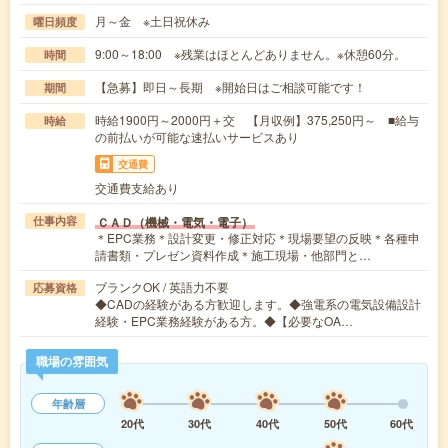
月～金 ※土日祝休み
曜日頻度
9:00～18:00 ※残業はほとんどありません。※休憩60分。
時間
【急募】即日～長期 ※開始日はご相談可能です！
期間
時給1900円～2000円＋交 【月収例】375,250円～ ■給与
時給
の前払いが可能な速払いサービスあり
交通費
交通費支給あり
ＣＡＤ（機械・電気・電子）
仕事内容
＊EPC業務＊設計変更・修正対応＊現場要望の反映＊各種申
請書類・プレゼン資料作成＊施工現場・他部門と…
ブランクOK / 英語力不要
応募資格
◆CADの経験がある方歓迎します。◆強電系の電気設備設計
経験・EPC業務経験がある方。◆【必要なOA…
職場の雰囲気
年齢層
20代
30代
40代
50代
60代