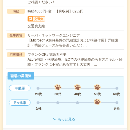
ご相談ください！
時給4000円+交 【月収例】62万円
時給
交通費
交通費支給
サーバ・ネットワークエンジニア
仕事内容
【Microsoft Azure基盤の詳細設計および構築作業】詳細設
計・構築フェーズから参画いただく…
ブランクOK / 英語力不要
応募資格
Azure設計・構築経験、IaCでの構築経験のある方スキル・経
験・ブランクに不安がある方でも大丈夫！…
職場の雰囲気
年齢層
20代
30代
40代
50代
60代
男女比率
女性
男性
もっと見る