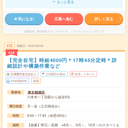
もっと見る
気になる!
応募へ進む
詳しく見る
派遣会社
株式会社スタッフサービス ＩＴソリューションブロック
未読
掲載日
2026/08/06
NEW
【完全在宅】時給4000円＊17時45分定時＊詳
細設計や構築作業など
交通費別途支給あり
土日祝日が休み
在宅・リモート
WEB登録OK
派遣
東京都港区
勤務地
六本木一丁目駅から徒歩5分
月～金（土日祝休み）
曜日頻度
9:00～17:45（休憩:60分）
時間
【急募】即日～長期 ※8月～、9月～、10月～のスタートも
期間