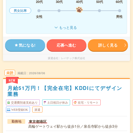
20代
30代
40代
50代
60代
男女比率
女性
男性
もっと見る
気になる!
応募へ進む
詳しく見る
派遣会社
レバテック株式会社
未読
掲載日
2026/08/06
NEW
月給51万円！【完全在宅】KDDIにてデザイン
業務
交通費別途支給あり
土日祝日が休み
在宅・リモート
WEB登録OK
派遣
東京都港区
勤務地
高輪ゲートウェイ駅から徒歩1分／泉岳寺駅から徒歩3分