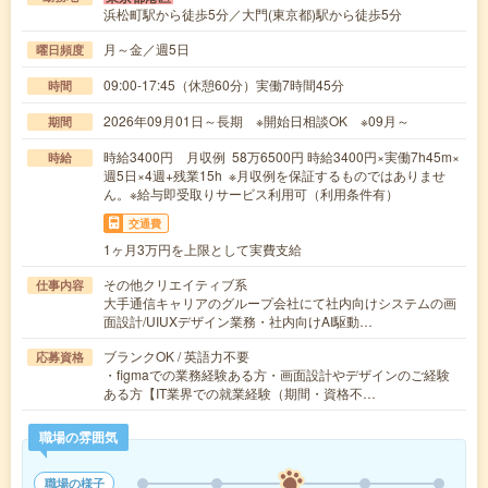
浜松町駅から徒歩5分／大門(東京都)駅から徒歩5分
月～金／週5日
曜日頻度
09:00-17:45（休憩60分）実働7時間45分
時間
2026年09月01日～長期 ※開始日相談OK ※09月～
期間
時給3400円 月収例 58万6500円 時給3400円×実働7h45m×
時給
週5日×4週+残業15h ※月収例を保証するものではありませ
ん。※給与即受取りサービス利用可（利用条件有）
交通費
1ヶ月3万円を上限として実費支給
その他クリエイティブ系
仕事内容
大手通信キャリアのグループ会社にて社内向けシステムの画
面設計/UIUXデザイン業務・社内向けAI駆動…
ブランクOK / 英語力不要
応募資格
・figmaでの業務経験ある方・画面設計やデザインのご経験
ある方【IT業界での就業経験（期間・資格不…
職場の雰囲気
職場の様子