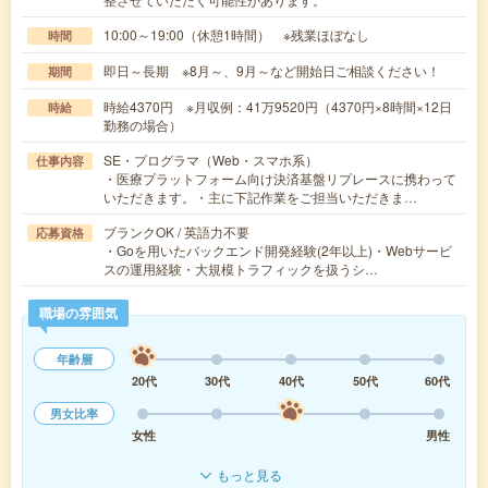
10:00～19:00（休憩1時間） ※残業ほぼなし
時間
即日～長期 ※8月～、9月～など開始日ご相談ください！
期間
時給4370円 ※月収例：41万9520円（4370円×8時間×12日
時給
勤務の場合）
SE・プログラマ（Web・スマホ系）
仕事内容
・医療プラットフォーム向け決済基盤リプレースに携わって
いただきます。・主に下記作業をご担当いただきま…
ブランクOK / 英語力不要
応募資格
・Goを用いたバックエンド開発経験(2年以上)・Webサービ
スの運用経験・大規模トラフィックを扱うシ…
職場の雰囲気
年齢層
20代
30代
40代
50代
60代
男女比率
女性
男性
もっと見る