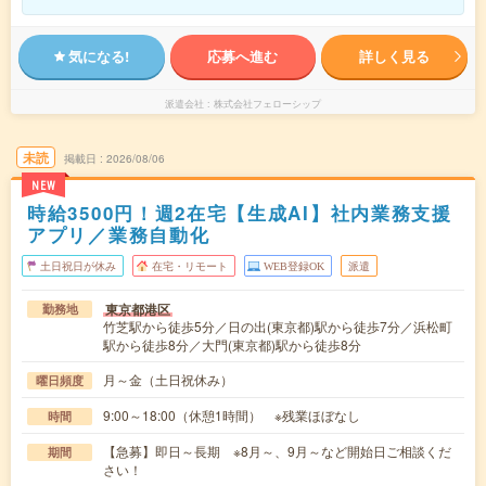
気になる!
応募へ進む
詳しく見る
派遣会社
株式会社フェローシップ
未読
掲載日
2026/08/06
NEW
時給3500円！週2在宅【生成AI】社内業務支援
アプリ／業務自動化
土日祝日が休み
在宅・リモート
WEB登録OK
派遣
東京都港区
勤務地
竹芝駅から徒歩5分／日の出(東京都)駅から徒歩7分／浜松町
駅から徒歩8分／大門(東京都)駅から徒歩8分
月～金（土日祝休み）
曜日頻度
9:00～18:00（休憩1時間） ※残業ほぼなし
時間
【急募】即日～長期 ※8月～、9月～など開始日ご相談くだ
期間
さい！