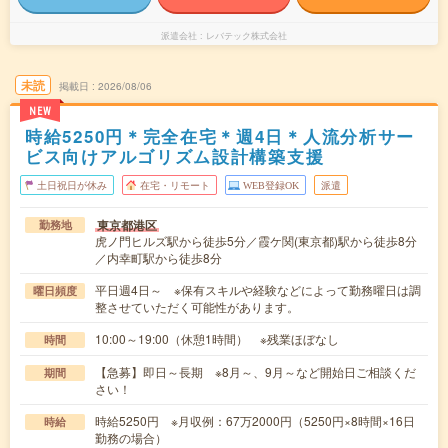
派遣会社
レバテック株式会社
未読
掲載日
2026/08/06
NEW
時給5250円＊完全在宅＊週4日＊人流分析サー
ビス向けアルゴリズム設計構築支援
土日祝日が休み
在宅・リモート
WEB登録OK
派遣
東京都港区
勤務地
虎ノ門ヒルズ駅から徒歩5分／霞ケ関(東京都)駅から徒歩8分
／内幸町駅から徒歩8分
平日週4日～ ※保有スキルや経験などによって勤務曜日は調
曜日頻度
整させていただく可能性があります。
10:00～19:00（休憩1時間） ※残業ほぼなし
時間
【急募】即日～長期 ※8月～、9月～など開始日ご相談くだ
期間
さい！
時給5250円 ※月収例：67万2000円（5250円×8時間×16日
時給
勤務の場合）