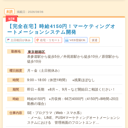
未読
掲載日
2026/08/06
NEW
【完全在宅】時給4150円！マーケティングオ
ートメーションシステム開発
土日祝日が休み
在宅・リモート
WEB登録OK
派遣
東京都港区
勤務地
表参道駅から徒歩5分／外苑前駅から徒歩10分／原宿駅から
徒歩10分
月～金（土日祝休み）
曜日頻度
9:00～18:00（休憩1時間） ※残業ほぼなし
時間
即日～長期 ※8月～、9月～など開始日ご相談ください！
期間
時給4150円 ※月収例：66万4000円（4150円×8時間×20日
時給
勤務の場合）
SE・プログラマ（Web・スマホ系）
仕事内容
・メール、LINE、PUSHマーケティングオートメーションシ
ステムにおける 管理画面のフロントエンド…