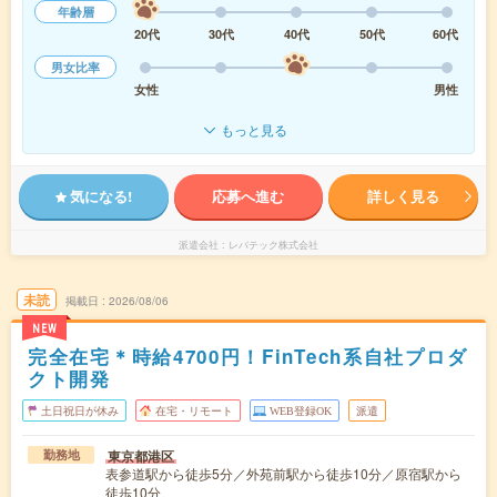
年齢層
20代
30代
40代
50代
60代
男女比率
女性
男性
もっと見る
気になる!
応募へ進む
詳しく見る
派遣会社
レバテック株式会社
未読
掲載日
2026/08/06
NEW
完全在宅＊時給4700円！FinTech系自社プロダ
クト開発
土日祝日が休み
在宅・リモート
WEB登録OK
派遣
東京都港区
勤務地
表参道駅から徒歩5分／外苑前駅から徒歩10分／原宿駅から
徒歩10分