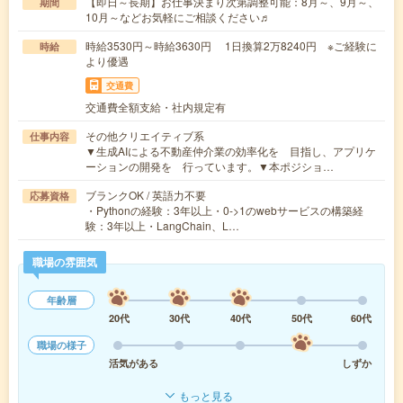
【即日～長期】お仕事決まり次第調整可能：8月～、9月～、
期間
10月～などお気軽にご相談ください♬
時給3530円～時給3630円 1日換算2万8240円 ※ご経験に
時給
より優遇
交通費
交通費全額支給・社内規定有
その他クリエイティブ系
仕事内容
▼生成AIによる不動産仲介業の効率化を 目指し、アプリケ
ーションの開発を 行っています。▼本ポジショ…
ブランクOK / 英語力不要
応募資格
・Pythonの経験：3年以上・0->1のwebサービスの構築経
験：3年以上・LangChain、L…
職場の雰囲気
年齢層
20代
30代
40代
50代
60代
職場の様子
活気がある
しずか
もっと見る