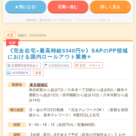
気になる!
応募へ進む
詳しく見る
派遣会社
株式会社スタッフサービス ＩＴソリューションブロック
未読
掲載日
2026/08/06
NEW
《完全在宅×最高時給5340円✨》SAPのPP領域
における国内ロールアウト業務⭐
交通費別途支給あり
土日祝日が休み
在宅・リモート
WEB登録OK
派遣
東京都港区
勤務地
神谷町駅から徒歩7分／六本木一丁目駅から徒歩8分／麻布十
番駅から徒歩12分／赤羽橋駅から徒歩12分／六本木駅から徒
歩14分
月～金の平日5日勤務 ＊完全テレワークOK！ （業務を習得
曜日頻度
後から、基本テレワーク） #週3日以上在宅
9：00～18：15（休憩75分／実働8時間）
時間
【短期：即日～8月末まで予定（延長の可能性あり）】お仕
期間