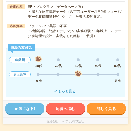
SE・プログラマ（データベース系）
仕事内容
・膨大な位置情報データ（数百万ユーザー/1日2億レコード/
データ取得間隔1分）を元にした来店者数推定…
ブランクOK / 英語力不要
応募資格
・機械学習・統計モデリングの実務経験：2年以上 ?- デー
タ前処理の設計・実装をした経験 - 予測モ…
職場の雰囲気
年齢層
20代
30代
40代
50代
60代
男女比率
女性
男性
もっと見る
気になる!
応募へ進む
詳しく見る
派遣会社
レバテック株式会社