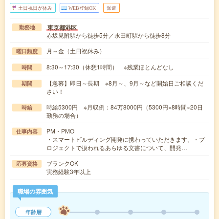
土日祝日が休み
WEB登録OK
派遣
東京都港区
勤務地
赤坂見附駅から徒歩5分／永田町駅から徒歩8分
月～金（土日祝休み）
曜日頻度
8:30～17:30（休憩1時間） ※残業ほとんどなし
時間
【急募】即日～長期 ※8月～、9月～など開始日ご相談くだ
期間
さい！
時給5300円 ※月収例：84万8000円（5300円×8時間×20日
時給
勤務の場合）
PM・PMO
仕事内容
・スマートビルディング開発に携わっていただきます。・プ
ロジェクトで扱われるあらゆる文書について、開発…
ブランクOK
応募資格
実務経験3年以上
職場の雰囲気
年齢層