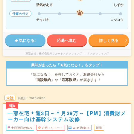
活気がある
しずか
仕事の仕方
テキパキ
コツコツ
気になる!
応募へ進む
詳しく見る
派遣会社
株式会社リクルートスタッフィング ＩＴスタッフィング
興味があったら「★気になる！」をタップ！
「気になる！」を押しておくと、派遣会社から
「面談確約」
や
「応募歓迎」
が届きます！
未読
掲載日
2026/08/06
NEW
一部在宅＊週3日～＊月39万～【PM】消費財メ
ーカー向け基幹システム改修
土日祝日が休み
在宅・リモート
WEB登録OK
派遣