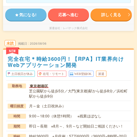
気になる!
応募へ進む
詳しく見る
派遣会社
レバテック株式会社
未読
掲載日
2026/08/06
NEW
完全在宅＊時給3600円！【RPA】IT業界向け
Webアプリケーション開発
土日祝日が休み
在宅・リモート
WEB登録OK
派遣
東京都港区
勤務地
芝公園駅から徒歩5分／大門(東京都)駅から徒歩8分／浜松町
駅から徒歩9分
月～金（土日祝休み）
曜日頻度
9:00～18:00（休憩1時間） ※残業ほぼなし
時間
即日～長期 ※8月～、9月～など開始日ご相談ください！
期間
時給3600円 ※月収例：57万6000円（3600円×8時間×20日
時給