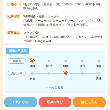
時給3500円 ※月収例：56万0000円（3500円×8時間×20日
時給
勤務の場合）
WEB制作・編集・コーダー
仕事内容
生成AI、ノーコード／ローコードツール、スクリプト、API
連携などを活用した業務支援アプリ／業務自動…
ブランクOK
応募資格
・ChatGPT、Gemini、Claudeなど、いずれかの生成AIの利
用経験・Google Wor…
職場の雰囲気
年齢層
20代
30代
40代
50代
60代
男女比率
女性
男性
もっと見る
気になる!
応募へ進む
詳しく見る