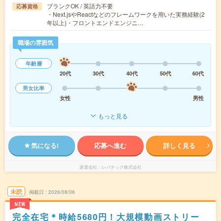
ブランクOK / 英語力不要
応募資格
・Next.jsやReactなどのフレームワークを用いた実務経験(2
年以上)・フロントエンドエンジニ…
職場の雰囲気
年齢層
20代
30代
40代
50代
60代
男女比率
女性
男性
もっと見る
気になる!
応募へ進む
詳しく見る
派遣会社
レバテック株式会社
未読
掲載日
2026/08/06
NEW
完全在宅＊時給5680円！大規模動画ストリー