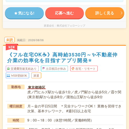
気になる!
応募へ進む
詳しく見る
派遣会社
株式会社フェローシップ
未読
掲載日
2026/08/06
NEW
《フル在宅OK☕》高時給3530円～✨不動産仲
介業の効率化を目指すアプリ開発⭐
交通費別途支給あり
土日祝日が休み
在宅・リモート
WEB登録OK
派遣
東京都港区
勤務地
虎ノ門ヒルズ駅から徒歩1分／虎ノ門駅から徒歩5分／霞ケ関
(東京都)駅から徒歩8分／溜池山王駅から徒歩9分
月～金の平日5日間 ＊完全テレワークOK！ 業務を習得でき
曜日頻度
次第、基本テレワーク。 #週3日以上在宅
9：00～18：00（休憩1時間／実働8時間）
時間