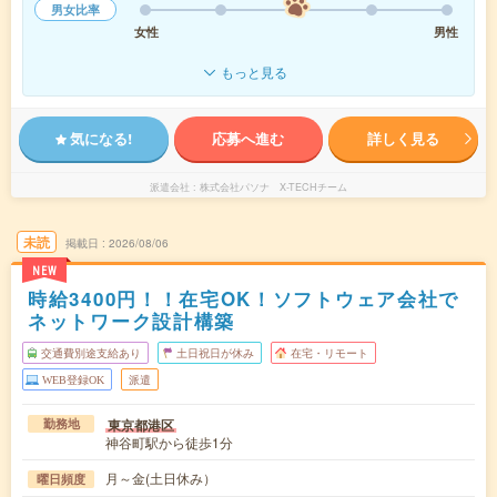
男女比率
女性
男性
もっと見る
気になる!
応募へ進む
詳しく見る
派遣会社
株式会社パソナ X-TECHチーム
未読
掲載日
2026/08/06
NEW
時給3400円！！在宅OK！ソフトウェア会社で
ネットワーク設計構築
交通費別途支給あり
土日祝日が休み
在宅・リモート
WEB登録OK
派遣
東京都港区
勤務地
神谷町駅から徒歩1分
月～金(土日休み）
曜日頻度