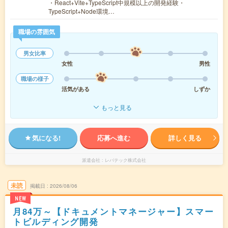
・React+Vite+TypeScript中規模以上の開発経験・
TypeScript+Node環境…
職場の雰囲気
男女比率
女性
男性
職場の様子
活気がある
しずか
もっと見る
気になる!
応募へ進む
詳しく見る
派遣会社
レバテック株式会社
未読
掲載日
2026/08/06
NEW
月84万～【ドキュメントマネージャー】スマー
トビルディング開発