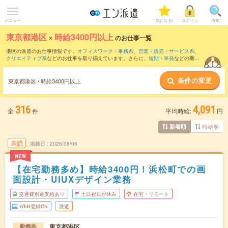
メニュー
気になる!
ログイン
検索
東京都港区
×
時給3400円以上
のお仕事一覧
港区の派遣のお仕事情報です。
オフィスワーク・事務系
、
営業・販売・サービス系
、
クリエイティブ系
などのお仕事を取り揃えています。さらに、
短期
・
単発
などの期間
や、
職種未経験OK
などのこだわり条件で絞り込んでいただけます。
条件の変更
東京都港区 / 時給3400円以上
316
4,091
全
件
平均時給:
円
時給順
新着順
未読
掲載日
2026/08/06
NEW
【在宅勤務多め】時給3400円！浜松町での画
面設計・UIUXデザイン業務
交通費別途支給あり
土日祝日が休み
在宅・リモート
WEB登録OK
派遣
東京都港区
勤務地