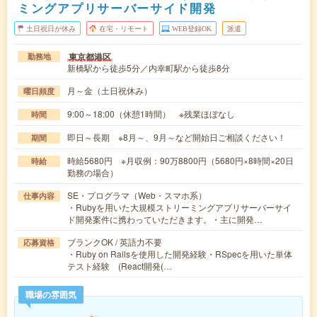
ミングアプリサーバーサイド開発
土日祝日が休み
在宅・リモート
WEB登録OK
派遣
東京都港区
勤務地
新橋駅から徒歩5分／内幸町駅から徒歩8分
月～金（土日祝休み）
曜日頻度
9:00～18:00（休憩1時間） ※残業ほぼなし
時間
即日～長期 ※8月～、9月～など開始日ご相談ください！
期間
時給5680円 ※月収例：90万8800円（5680円×8時間×20日
時給
勤務の場合）
SE・プログラマ（Web・スマホ系）
仕事内容
・Rubyを用いた大規模ストリーミングアプリサーバーサイ
ド開発案件に携わっていただきます。・主に開発…
ブランクOK / 英語力不要
応募資格
・Ruby on Railsを使用した開発経験・RSpecを用いた単体
テスト経験 (React開発(…
職場の雰囲気