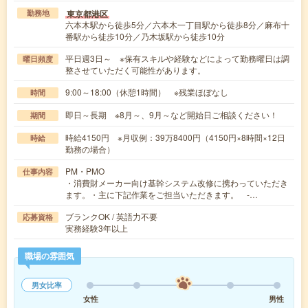
東京都港区
勤務地
六本木駅から徒歩5分／六本木一丁目駅から徒歩8分／麻布十
番駅から徒歩10分／乃木坂駅から徒歩10分
平日週3日～ ※保有スキルや経験などによって勤務曜日は調
曜日頻度
整させていただく可能性があります。
9:00～18:00（休憩1時間） ※残業ほぼなし
時間
即日～長期 ※8月～、9月～など開始日ご相談ください！
期間
時給4150円 ※月収例：39万8400円（4150円×8時間×12日
時給
勤務の場合）
PM・PMO
仕事内容
・消費財メーカー向け基幹システム改修に携わっていただき
ます。・主に下記作業をご担当いただきます。 -…
ブランクOK / 英語力不要
応募資格
実務経験3年以上
職場の雰囲気
男女比率
女性
男性