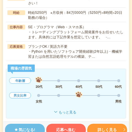
さい！
時給5250円 ※月収例：84万0000円（5250円×8時間×20日
時給
勤務の場合）
SE・プログラマ（Web・スマホ系）
仕事内容
・トレーディングプラットフォーム開発案件をお任せいたし
ます。具体的には下記作業を想定しています。 -…
ブランクOK / 英語力不要
応募資格
・Python を用いたソフトウェア開発経験(2年以上)・機械学
習または自然言語処理モデルの構築、テ…
職場の雰囲気
年齢層
20代
30代
40代
50代
60代
男女比率
女性
男性
もっと見る
気になる!
応募へ進む
詳しく見る