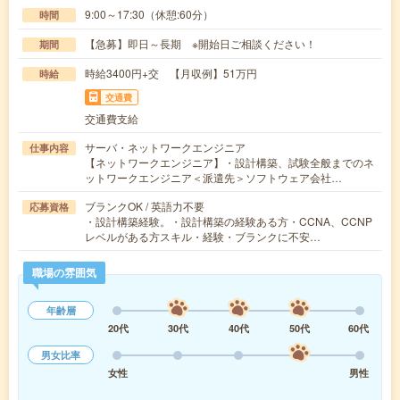
9:00～17:30（休憩:60分）
時間
【急募】即日～長期 ※開始日ご相談ください！
期間
時給3400円+交 【月収例】51万円
時給
交通費
交通費支給
サーバ・ネットワークエンジニア
仕事内容
【ネットワークエンジニア】・設計構築、試験全般までのネ
ットワークエンジニア＜派遣先＞ソフトウェア会社…
ブランクOK / 英語力不要
応募資格
・設計構築経験。・設計構築の経験ある方・CCNA、CCNP
レベルがある方スキル・経験・ブランクに不安…
職場の雰囲気
年齢層
20代
30代
40代
50代
60代
男女比率
女性
男性