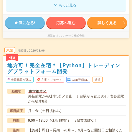
もっと見る
気になる!
応募へ進む
詳しく見る
派遣会社
レバテック株式会社
未読
掲載日
2026/08/06
NEW
地方可！完全在宅＊【Python】トレーディン
グプラットフォーム開発
土日祝日が休み
在宅・リモート
WEB登録OK
派遣
東京都港区
勤務地
外苑前駅から徒歩5分／青山一丁目駅から徒歩8分／表参道駅
から徒歩8分
月～金（土日祝休み）
曜日頻度
9:00～18:00（休憩1時間） ※残業ほぼなし
時間
【急募】即日～長期 ※8月～、9月～など開始日ご相談くだ
期間