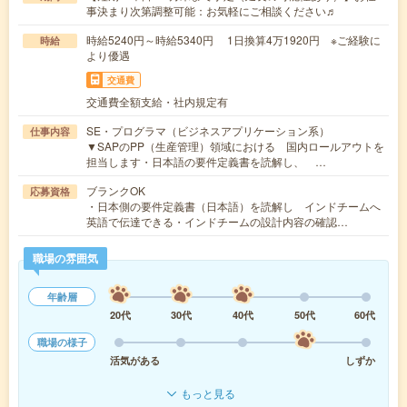
事決まり次第調整可能：お気軽にご相談ください♬
時給5240円～時給5340円 1日換算4万1920円 ※ご経験に
時給
より優遇
交通費
交通費全額支給・社内規定有
SE・プログラマ（ビジネスアプリケーション系）
仕事内容
▼SAPのPP（生産管理）領域における 国内ロールアウトを
担当します・日本語の要件定義書を読解し、 …
ブランクOK
応募資格
・日本側の要件定義書（日本語）を読解し インドチームへ
英語で伝達できる・インドチームの設計内容の確認…
職場の雰囲気
年齢層
20代
30代
40代
50代
60代
職場の様子
活気がある
しずか
もっと見る