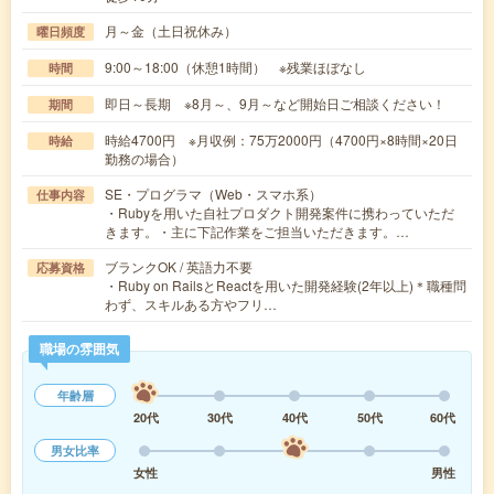
月～金（土日祝休み）
曜日頻度
9:00～18:00（休憩1時間） ※残業ほぼなし
時間
即日～長期 ※8月～、9月～など開始日ご相談ください！
期間
時給4700円 ※月収例：75万2000円（4700円×8時間×20日
時給
勤務の場合）
SE・プログラマ（Web・スマホ系）
仕事内容
・Rubyを用いた自社プロダクト開発案件に携わっていただ
きます。・主に下記作業をご担当いただきます。…
ブランクOK / 英語力不要
応募資格
・Ruby on RailsとReactを用いた開発経験(2年以上)＊職種問
わず、スキルある方やフリ…
職場の雰囲気
年齢層
20代
30代
40代
50代
60代
男女比率
女性
男性