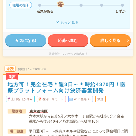
職場の様子
活気がある
しずか
もっと見る
気になる!
応募へ進む
詳しく見る
派遣会社
レバテック株式会社
未読
掲載日
2026/08/06
NEW
地方可！完全在宅＊週3日～＊時給4370円！医
療プラットフォーム向け決済基盤開発
土日祝日が休み
在宅・リモート
WEB登録OK
派遣
東京都港区
勤務地
六本木駅から徒歩5分／六本木一丁目駅から徒歩8分／麻布十
番駅から徒歩10分／乃木坂駅から徒歩10分
平日週3日～ ※保有スキルや経験などによって勤務曜日は調
曜日頻度
整させていただく可能性があります。