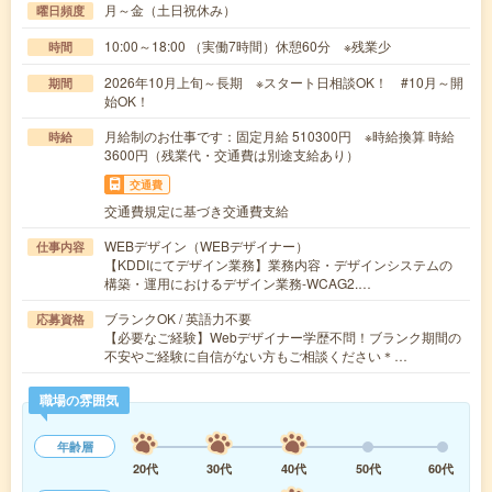
月～金（土日祝休み）
曜日頻度
10:00～18:00 （実働7時間）休憩60分 ※残業少
時間
2026年10月上旬～長期 ※スタート日相談OK！ #10月～開
期間
始OK！
月給制のお仕事です：固定月給 510300円 ※時給換算 時給
時給
3600円（残業代・交通費は別途支給あり）
交通費
交通費規定に基づき交通費支給
WEBデザイン（WEBデザイナー）
仕事内容
【KDDIにてデザイン業務】業務内容・デザインシステムの
構築・運用におけるデザイン業務-WCAG2.…
ブランクOK / 英語力不要
応募資格
【必要なご経験】Webデザイナー学歴不問！ブランク期間の
不安やご経験に自信がない方もご相談ください＊…
職場の雰囲気
年齢層
20代
30代
40代
50代
60代