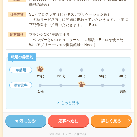
勤務の場合）
SE・プログラマ（ビジネスアプリケーション系）
仕事内容
・各種サービス向けに開発に携わっていただきます。・主に
下記作業をご担当いただきます。 -Rea…
ブランクOK / 英語力不要
応募資格
・ベンダーとのコミュニケーション経験・Reactを使った
Webアプリケーション開発経験・Node.j…
職場の雰囲気
年齢層
20代
30代
40代
50代
60代
男女比率
女性
男性
もっと見る
気になる!
応募へ進む
詳しく見る
派遣会社
レバテック株式会社