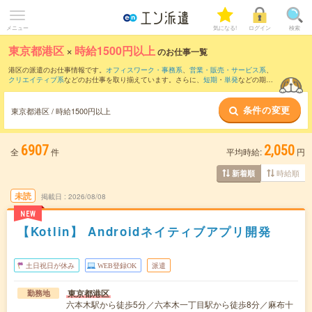
メニュー
気になる!
ログイン
検索
東京都港区
×
時給1500円以上
のお仕事一覧
港区の派遣のお仕事情報です。
オフィスワーク・事務系
、
営業・販売・サービス系
、
クリエイティブ系
などのお仕事を取り揃えています。さらに、
短期
・
単発
などの期間
や、
職種未経験OK
などのこだわり条件で絞り込んでいただけます。
条件の変更
東京都港区 / 時給1500円以上
6907
2,050
全
件
平均時給:
円
時給順
新着順
未読
掲載日
2026/08/08
NEW
【Kotlin】 Androidネイティブアプリ開発
土日祝日が休み
WEB登録OK
派遣
東京都港区
勤務地
六本木駅から徒歩5分／六本木一丁目駅から徒歩8分／麻布十