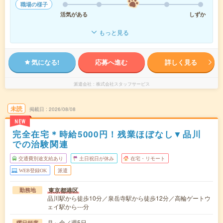
職場の様子
活気がある
しずか
もっと見る
気になる!
応募へ進む
詳しく見る
派遣会社
株式会社スタッフサービス
未読
掲載日
2026/08/08
NEW
完全在宅＊時給5000円！残業ほぼなし▼品川
での治験関連
交通費別途支給あり
土日祝日が休み
在宅・リモート
WEB登録OK
派遣
東京都港区
勤務地
品川駅から徒歩10分／泉岳寺駅から徒歩12分／高輪ゲートウ
ェイ駅から---分
月～金／週5日
曜日頻度