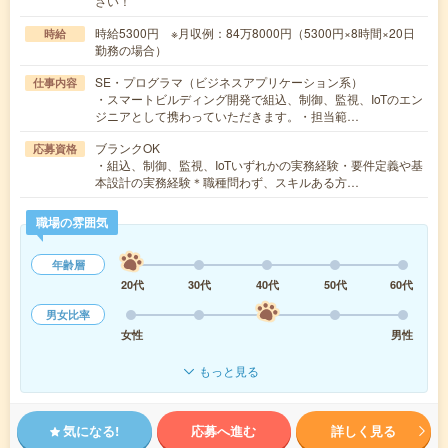
さい！
時給5300円 ※月収例：84万8000円（5300円×8時間×20日
時給
勤務の場合）
SE・プログラマ（ビジネスアプリケーション系）
仕事内容
・スマートビルディング開発で組込、制御、監視、IoTのエン
ジニアとして携わっていただきます。・担当範…
ブランクOK
応募資格
・組込、制御、監視、IoTいずれかの実務経験・要件定義や基
本設計の実務経験＊職種問わず、スキルある方…
職場の雰囲気
年齢層
20代
30代
40代
50代
60代
男女比率
女性
男性
もっと見る
気になる!
応募へ進む
詳しく見る