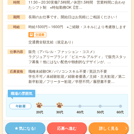
11:30～20:30実働7.5時間／休憩1.5時間 営業時間に合わせ
時間
たシフト制 ※時短勤務OK【営…
長期のお仕事です。開始日はお気軽にご相談ください！
期間
時給1500円～1600円 ※ご経験・スキルにより考慮致します
時給
交通費
交通費全額支給（規定あり）
販売（アパレル・ファッション・コスメ）
仕事内容
ラグジュアリーブランド「ピエール アルディ」で販売スタッ
フ募集！他にはない配色や独創的なデザインが、…
職種未経験OK / パソコンスキル不要 / 英語力不要
応募資格
学生不可／未経験歓迎／経験者優遇／主婦・主夫歓迎／第二
新卒歓迎／フリーター歓迎／学歴不問／履歴書不要…
職場の雰囲気
年齢層
20代
30代
40代
50代
60代
気になる!
応募へ進む
詳しく見る