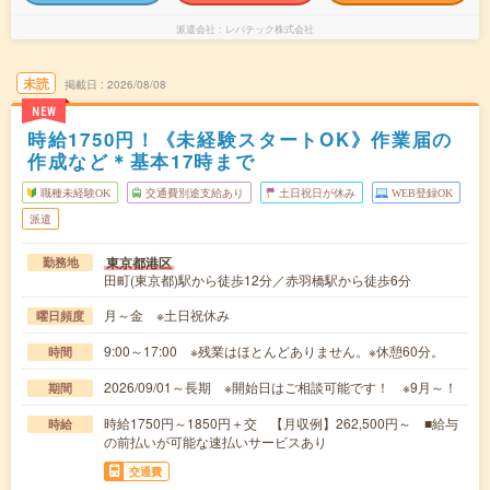
派遣会社
レバテック株式会社
未読
掲載日
2026/08/08
NEW
時給1750円！《未経験スタートOK》作業届の
作成など＊基本17時まで
職種未経験OK
交通費別途支給あり
土日祝日が休み
WEB登録OK
派遣
東京都港区
勤務地
田町(東京都)駅から徒歩12分／赤羽橋駅から徒歩6分
月～金 ※土日祝休み
曜日頻度
9:00～17:00 ※残業はほとんどありません。※休憩60分。
時間
2026/09/01～長期 ※開始日はご相談可能です！ ※9月～！
期間
時給1750円～1850円＋交 【月収例】262,500円～ ■給与
時給
の前払いが可能な速払いサービスあり
交通費