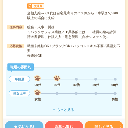
交通費
全額支給※バス代は自宅最寄りのバス停から下車駅まで2km
以上の場合に支給
総務・人事・労務
仕事内容
＼バックオフィス業務／▼具体的には…・社員の給与計算・
請求書管理、仕訳入力・勤怠管理（自社システム使…
職種未経験OK / ブランクOK / パソコンスキル不要 / 英語力不
応募資格
要
未経験OK！
職場の雰囲気
年齢層
20代
30代
40代
50代
60代
男女比率
女性
男性
もっと見る
気になる!
応募へ進む
詳しく見る