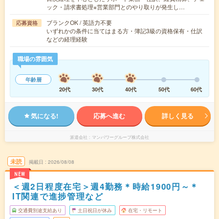
ック・請求書処理※営業部門とのやり取りが発生し…
ブランクOK / 英語力不要
応募資格
いずれかの条件に当てはまる方・簿記3級の資格保有・仕訳
などの経理経験
職場の雰囲気
年齢層
20代
30代
40代
50代
60代
気になる!
応募へ進む
詳しく見る
派遣会社
マンパワーグループ株式会社
未読
掲載日
2026/08/08
NEW
＜週2日程度在宅＞週4勤務＊時給1900円～＊
IT関連で進捗管理など
交通費別途支給あり
土日祝日が休み
在宅・リモート