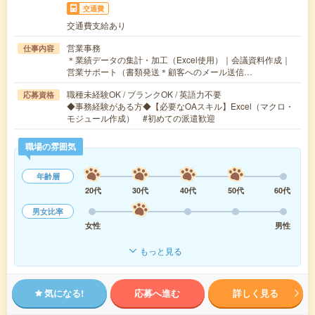
交通費
交通費支給あり
営業事務
仕事内容
＊業績データの集計・加工（Excel使用）｜会議資料作成｜
営業サポート（書類発送＊顧客へのメール送信…
職種未経験OK / ブランクOK / 英語力不要
応募資格
◆事務経験がある方◆【必要なOAスキル】Excel（マクロ・
モジュール作成） #初めての派遣歓迎
職場の雰囲気
年齢層
20代
30代
40代
50代
60代
男女比率
女性
男性
もっと見る
気になる!
応募へ進む
詳しく見る