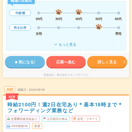
職場の雰囲気
年齢層
20代
30代
40代
50代
60代
男女比率
女性
男性
もっと見る
気になる!
応募へ進む
詳しく見る
派遣会社
株式会社スタッフサービス
未読
掲載日
2026/08/08
NEW
時給2100円！週2日在宅あり＊基本18時まで＊
フォワーディング業務など
交通費別途支給あり
土日祝日が休み
在宅・リモート
WEB登録OK
派遣