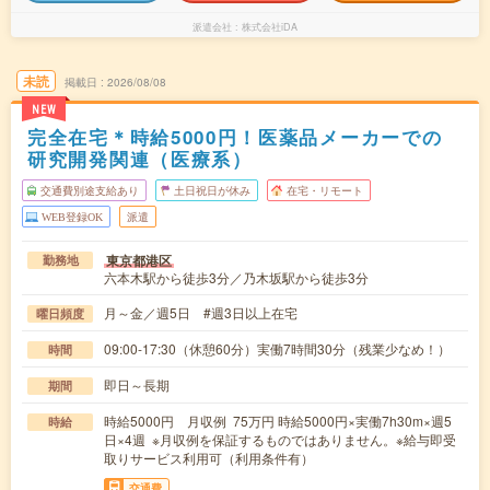
派遣会社
株式会社iDA
未読
掲載日
2026/08/08
NEW
完全在宅＊時給5000円！医薬品メーカーでの
研究開発関連（医療系）
交通費別途支給あり
土日祝日が休み
在宅・リモート
WEB登録OK
派遣
東京都港区
勤務地
六本木駅から徒歩3分／乃木坂駅から徒歩3分
月～金／週5日 #週3日以上在宅
曜日頻度
09:00-17:30（休憩60分）実働7時間30分（残業少なめ！）
時間
即日～長期
期間
時給5000円 月収例 75万円 時給5000円×実働7h30m×週5
時給
日×4週 ※月収例を保証するものではありません。※給与即受
取りサービス利用可（利用条件有）
交通費