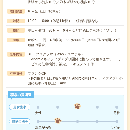
番駅から徒歩10分／乃木坂駅から徒歩10分
月～金（土日祝休み）
曜日頻度
10:00～19:00（休憩1時間） ※残業ほぼなし
時間
即日～長期 ※8月～、9月～など開始日ご相談ください！
期間
時給5200円 ※月収例：83万2000円（5200円×8時間×20日
時給
勤務の場合）
SE・プログラマ（Web・スマホ系）
仕事内容
・Androidネイティブアプリ開発に携わって頂きます。 -サ
ービスの仕様検討、策定、ドキュメント作…
ブランクOK
応募資格
・KotlinまたはJavaを用いたAndroid向けネイティブアプリの
開発経験(2年以上)・And…
職場の雰囲気
男女比率
女性
男性
職場の様子
活気がある
しずか