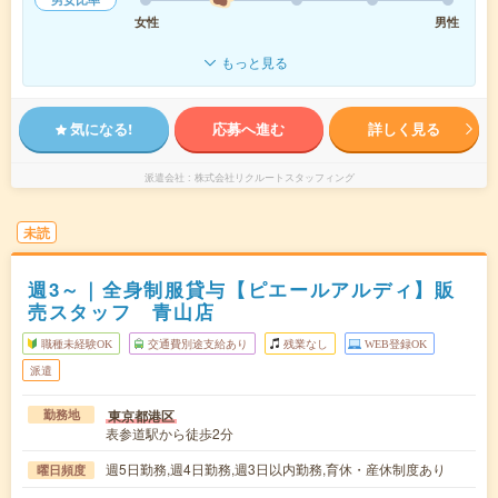
女性
男性
もっと見る
気になる!
応募へ進む
詳しく見る
派遣会社
株式会社リクルートスタッフィング
未読
週3～｜全身制服貸与【ピエールアルディ】販
売スタッフ 青山店
職種未経験OK
交通費別途支給あり
残業なし
WEB登録OK
派遣
東京都港区
勤務地
表参道駅から徒歩2分
週5日勤務,週4日勤務,週3日以内勤務,育休・産休制度あり
曜日頻度