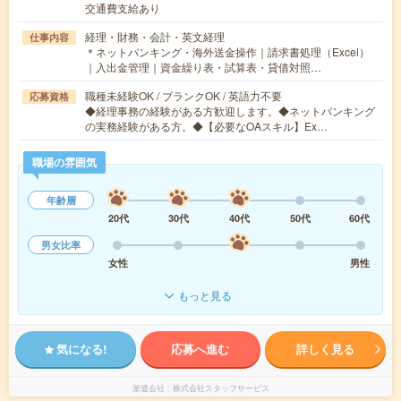
交通費支給あり
経理・財務・会計・英文経理
仕事内容
＊ネットバンキング・海外送金操作｜請求書処理（Excel）
｜入出金管理｜資金繰り表・試算表・貸借対照…
職種未経験OK / ブランクOK / 英語力不要
応募資格
◆経理事務の経験がある方歓迎します。◆ネットバンキング
の実務経験がある方。◆【必要なOAスキル】Ex…
職場の雰囲気
年齢層
20代
30代
40代
50代
60代
男女比率
女性
男性
もっと見る
気になる!
応募へ進む
詳しく見る
派遣会社
株式会社スタッフサービス