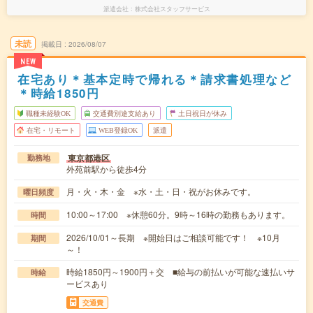
派遣会社
株式会社スタッフサービス
未読
掲載日
2026/08/07
NEW
在宅あり＊基本定時で帰れる＊請求書処理など
＊時給1850円
職種未経験OK
交通費別途支給あり
土日祝日が休み
在宅・リモート
WEB登録OK
派遣
東京都港区
勤務地
外苑前駅から徒歩4分
月・火・木・金 ※水・土・日・祝がお休みです。
曜日頻度
10:00～17:00 ※休憩60分。9時～16時の勤務もあります。
時間
2026/10/01～長期 ※開始日はご相談可能です！ ※10月
期間
～！
時給1850円～1900円＋交 ■給与の前払いが可能な速払いサ
時給
ービスあり
交通費