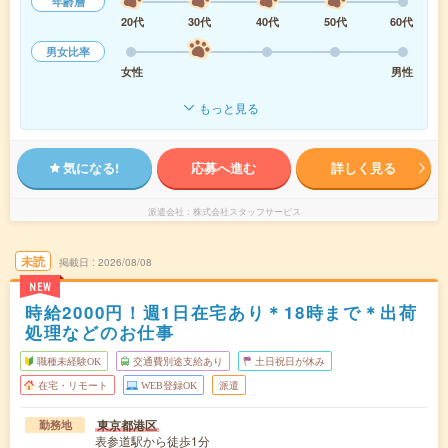
年齢層
20代
30代
40代
50代
60代
男女比率
女性
男性
もっと見る
気になる!
応募へ進む
詳しく見る
派遣会社
株式会社スタッフサービス
未読
掲載日
2026/08/08
NEW
時給2000円！週1日在宅あり＊18時まで＊出荷
処理などのお仕事
職種未経験OK
交通費別途支給あり
土日祝日が休み
在宅・リモート
WEB登録OK
派遣
東京都港区
勤務地
表参道駅から徒歩1分