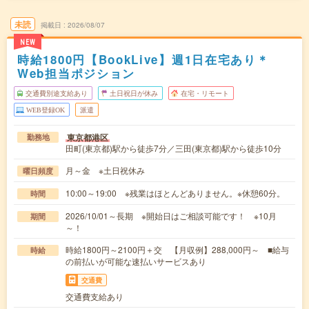
未読
掲載日
2026/08/07
NEW
時給1800円【BookLive】週1日在宅あり＊
Web担当ポジション
交通費別途支給あり
土日祝日が休み
在宅・リモート
WEB登録OK
派遣
東京都港区
勤務地
田町(東京都)駅から徒歩7分／三田(東京都)駅から徒歩10分
月～金 ※土日祝休み
曜日頻度
10:00～19:00 ※残業はほとんどありません。※休憩60分。
時間
2026/10/01～長期 ※開始日はご相談可能です！ ※10月
期間
～！
時給1800円～2100円＋交 【月収例】288,000円～ ■給与
時給
の前払いが可能な速払いサービスあり
交通費
交通費支給あり