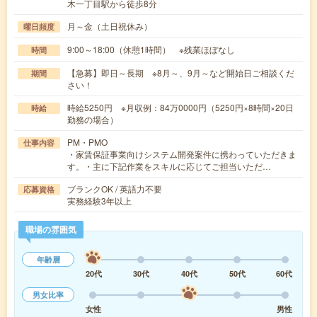
木一丁目駅から徒歩8分
月～金（土日祝休み）
曜日頻度
9:00～18:00（休憩1時間） ※残業ほぼなし
時間
【急募】即日～長期 ※8月～、9月～など開始日ご相談くだ
期間
さい！
時給5250円 ※月収例：84万0000円（5250円×8時間×20日
時給
勤務の場合）
PM・PMO
仕事内容
・家賃保証事業向けシステム開発案件に携わっていただきま
す。・主に下記作業をスキルに応じてご担当いただ…
ブランクOK / 英語力不要
応募資格
実務経験3年以上
職場の雰囲気
年齢層
20代
30代
40代
50代
60代
男女比率
女性
男性