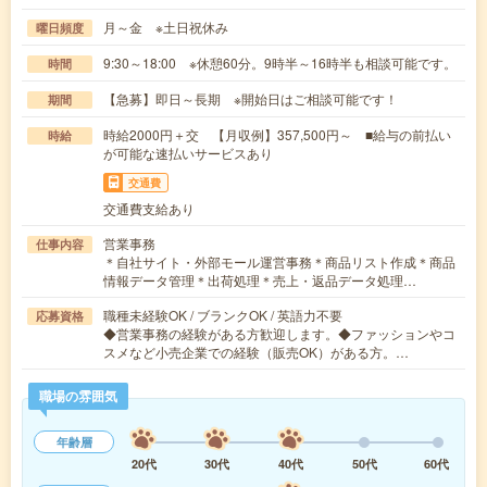
月～金 ※土日祝休み
曜日頻度
9:30～18:00 ※休憩60分。9時半～16時半も相談可能です。
時間
【急募】即日～長期 ※開始日はご相談可能です！
期間
時給2000円＋交 【月収例】357,500円～ ■給与の前払い
時給
が可能な速払いサービスあり
交通費
交通費支給あり
営業事務
仕事内容
＊自社サイト・外部モール運営事務＊商品リスト作成＊商品
情報データ管理＊出荷処理＊売上・返品データ処理…
職種未経験OK / ブランクOK / 英語力不要
応募資格
◆営業事務の経験がある方歓迎します。◆ファッションやコ
スメなど小売企業での経験（販売OK）がある方。…
職場の雰囲気
年齢層
20代
30代
40代
50代
60代