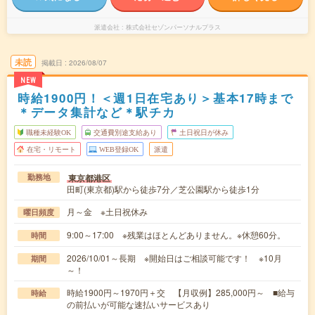
派遣会社
株式会社セゾンパーソナルプラス
未読
掲載日
2026/08/07
NEW
時給1900円！＜週1日在宅あり＞基本17時まで
＊データ集計など＊駅チカ
職種未経験OK
交通費別途支給あり
土日祝日が休み
在宅・リモート
WEB登録OK
派遣
東京都港区
勤務地
田町(東京都)駅から徒歩7分／芝公園駅から徒歩1分
月～金 ※土日祝休み
曜日頻度
9:00～17:00 ※残業はほとんどありません。※休憩60分。
時間
2026/10/01～長期 ※開始日はご相談可能です！ ※10月
期間
～！
時給1900円～1970円＋交 【月収例】285,000円～ ■給与
時給
の前払いが可能な速払いサービスあり