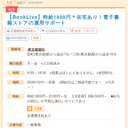
未読
掲載日
2026/08/07
NEW
【BookLive】時給1800円＊在宅あり！電子書
籍ストアの運用サポート
交通費別途支給あり
土日祝日が休み
在宅・リモート
WEB登録OK
派遣
東京都港区
勤務地
田町(東京都)駅から徒歩7分／三田(東京都)駅から徒歩10分
月～金 ※土日祝休み
曜日頻度
9:30～18:30 ※残業はほとんどありません。※休憩60分。
時間
2026/10/01～長期 ※開始日はご相談可能です！ ※10月
期間
～！
時給1800円～2100円＋交 【月収例】288,000円～ ■給与
時給
の前払いが可能な速払いサービスあり
交通費
交通費支給あり
一般事務
仕事内容