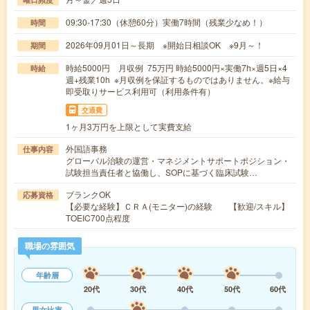
09:30-17:30（休憩60分）実働7時間（残業少なめ！）
時間
2026年09月01日～長期 ※開始日相談OK ※9月～！
期間
時給5000円 月収例 75万円 時給5000円×実働7h×週5日×4
時給
週+残業10h ※月収例を保証するものではありません。※給与
即受取りサービス利用可（利用条件有）
交通費
1ヶ月3万円を上限として実費支給
外国語事務
仕事内容
グローバル治験の運営・マネジメントサポートポジション・
試験担当責任者と協働し、SOPに基づく臨床試験…
ブランクOK
応募資格
【必要な経験】ＣＲＡ(モニター)の経験 【歓迎/スキル】
TOEIC700点程度
職場の雰囲気
年齢層
20代
30代
40代
50代
60代
男女比率