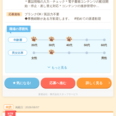
＊書誌情報の入力・チェック＊電子書籍コンテンツの配信開
始・停止・差し替え対応＊コンテンツの進捗管理や…
ブランクOK / 英語力不要
応募資格
◆事務経験がある方歓迎します。 #初めての派遣歓迎
職場の雰囲気
年齢層
20代
30代
40代
50代
60代
男女比率
女性
男性
もっと見る
気になる!
応募へ進む
詳しく見る
派遣会社
株式会社スタッフサービス
未読
掲載日
2026/08/07
NEW