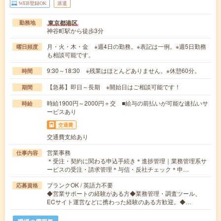
WEB登録OK
派遣
東京都港区
勤務地
神谷町駅から徒歩3分
月・火・木・金 ※週4日の勤務。※表記は一例。※週5日勤務
曜日頻度
も相談可能です。
9:30～18:30 ※残業はほとんどありません。※休憩60分。
時間
【急募】即日～長期 ※開始日はご相談可能です！
期間
時給1900円～2000円＋交 ■給与の前払いが可能な速払いサ
時給
ービスあり
交通費
交通費支給あり
営業事務
仕事内容
＊受注・契約に関わる申込手続き＊進捗管理｜業務管理系サ
ービスの受注・請求管理＊与信・反社チェック＊申…
ブランクOK / 英語力不要
応募資格
◆営業サポートの経験がある方◆業務管理・調査ツール、
ECサイト運営などに携わった経験のある方歓迎。◆…