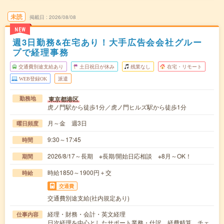
未読
掲載日
2026/08/08
NEW
週3日勤務&在宅あり！大手広告会会社グルー
プで経理事務
交通費別途支給あり
土日祝日が休み
残業なし
在宅・リモート
WEB登録OK
派遣
東京都港区
勤務地
虎ノ門駅から徒歩1分／虎ノ門ヒルズ駅から徒歩1分
月～金 週3日
曜日頻度
9:30～17:45
時間
2026/8/17～長期 ※長期/開始日応相談 ※8月～OK！
期間
時給1850～1900円＋交
時給
交通費
交通費別途支給(社内規定あり)
経理・財務・会計・英文経理
仕事内容
日次経理を中心としたサポート業務・仕訳、経費精算、チェ