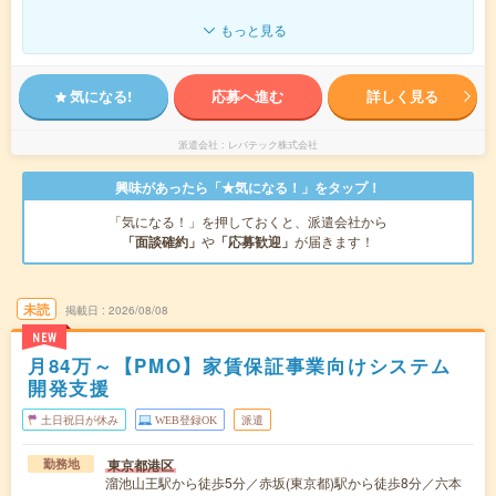
もっと見る
気になる!
応募へ進む
詳しく見る
派遣会社
レバテック株式会社
興味があったら「★気になる！」をタップ！
「気になる！」を押しておくと、派遣会社から
「面談確約」
や
「応募歓迎」
が届きます！
未読
掲載日
2026/08/08
NEW
月84万～【PMO】家賃保証事業向けシステム
開発支援
土日祝日が休み
WEB登録OK
派遣
東京都港区
勤務地
溜池山王駅から徒歩5分／赤坂(東京都)駅から徒歩8分／六本