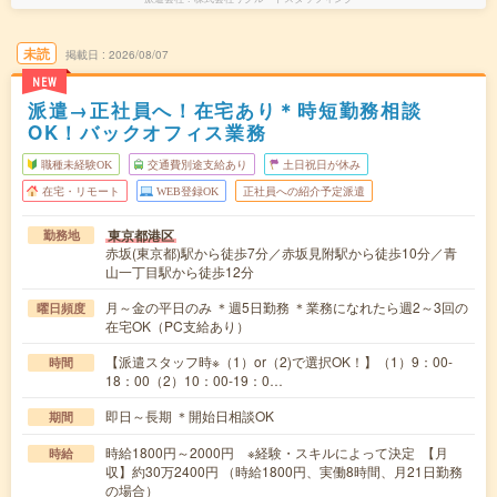
未読
掲載日
2026/08/07
NEW
派遣→正社員へ！在宅あり＊時短勤務相談
OK！バックオフィス業務
職種未経験OK
交通費別途支給あり
土日祝日が休み
在宅・リモート
WEB登録OK
正社員への紹介予定派遣
東京都港区
勤務地
赤坂(東京都)駅から徒歩7分／赤坂見附駅から徒歩10分／青
山一丁目駅から徒歩12分
月～金の平日のみ ＊週5日勤務 ＊業務になれたら週2～3回の
曜日頻度
在宅OK（PC支給あり）
【派遣スタッフ時※（1）or（2)で選択OK！】（1）9：00-
時間
18：00（2）10：00-19：0…
即日～長期 ＊開始日相談OK
期間
時給1800円～2000円 ※経験・スキルによって決定 【月
時給
収】約30万2400円 （時給1800円、実働8時間、月21日勤務
の場合）