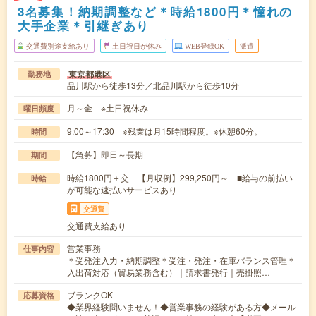
3名募集！納期調整など＊時給1800円＊憧れの
大手企業＊引継ぎあり
交通費別途支給あり
土日祝日が休み
WEB登録OK
派遣
東京都港区
勤務地
品川駅から徒歩13分／北品川駅から徒歩10分
月～金 ※土日祝休み
曜日頻度
9:00～17:30 ※残業は月15時間程度。※休憩60分。
時間
【急募】即日～長期
期間
時給1800円＋交 【月収例】299,250円～ ■給与の前払い
時給
が可能な速払いサービスあり
交通費
交通費支給あり
営業事務
仕事内容
＊受発注入力・納期調整＊受注・発注・在庫バランス管理＊
入出荷対応（貿易業務含む）｜請求書発行｜売掛照…
ブランクOK
応募資格
◆業界経験問いません！◆営業事務の経験がある方◆メール