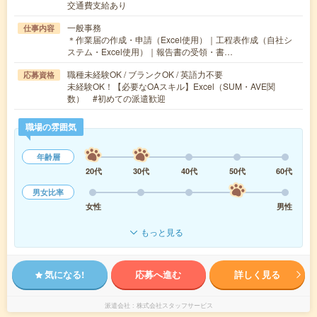
交通費支給あり
一般事務
仕事内容
＊作業届の作成・申請（Excel使用）｜工程表作成（自社シ
ステム・Excel使用）｜報告書の受領・書…
職種未経験OK / ブランクOK / 英語力不要
応募資格
未経験OK！【必要なOAスキル】Excel（SUM・AVE関
数） #初めての派遣歓迎
職場の雰囲気
年齢層
20代
30代
40代
50代
60代
男女比率
女性
男性
もっと見る
気になる!
応募へ進む
詳しく見る
派遣会社
株式会社スタッフサービス