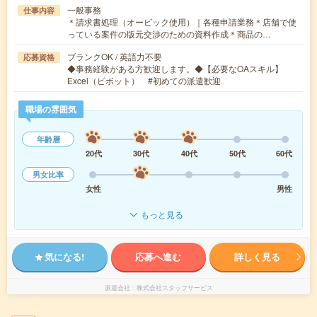
一般事務
仕事内容
＊請求書処理（オービック使用）｜各種申請業務＊店舗で使
っている案件の版元交渉のための資料作成＊商品の…
ブランクOK / 英語力不要
応募資格
◆事務経験がある方歓迎します。◆【必要なOAスキル】
Excel（ピボット） #初めての派遣歓迎
職場の雰囲気
年齢層
20代
30代
40代
50代
60代
男女比率
女性
男性
もっと見る
気になる!
応募へ進む
詳しく見る
派遣会社
株式会社スタッフサービス