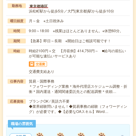
東京都港区
勤務地
浜松町駅から徒歩5分／大門(東京都)駅から徒歩10分
月～金 ※土日祝休み
曜日頻度
9:00～18:00 ※残業はほとんどありません。※休憩60分。
時間
【急募】即日～長期 ※開始日はご相談可能です！
期間
時給2100円＋交 【月収例】414,750円～ ■給与の前払い
時給
が可能な速払いサービスあり
交通費
交通費支給あり
貿易・国際事務
仕事内容
＊フォワーディング業務＊海外代理店スケジュール調整・折
衝＊国内運送・通関関連委託先との配送調整＊依頼…
ブランクOK / 英語力不要
応募資格
◆業界経験問いません！◆貿易事務の経験（フォワーディン
グ）が必要です。◆【必要なOAスキル】Word…
職場の雰囲気