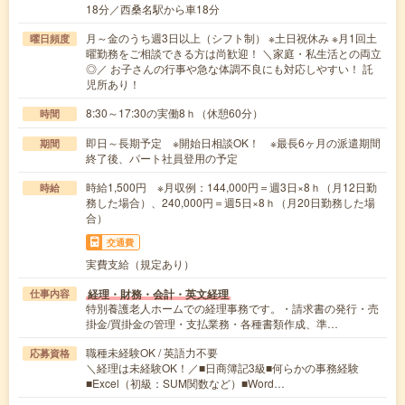
18分／西桑名駅から車18分
月～金のうち週3日以上（シフト制） ※土日祝休み ※月1回土
曜日頻度
曜勤務をご相談できる方は尚歓迎！ ＼家庭・私生活との両立
◎／ お子さんの行事や急な体調不良にも対応しやすい！ 託
児所あり！
8:30～17:30の実働8ｈ（休憩60分）
時間
即日～長期予定 ※開始日相談OK！ ※最長6ヶ月の派遣期間
期間
終了後、パート社員登用の予定
時給1,500円 ※月収例：144,000円＝週3日×8ｈ（月12日勤
時給
務した場合）、240,000円＝週5日×8ｈ（月20日勤務した場
合）
交通費
実費支給（規定あり）
経理・財務・会計・英文経理
仕事内容
特別養護老人ホームでの経理事務です。・請求書の発行・売
掛金/買掛金の管理・支払業務・各種書類作成、準…
職種未経験OK / 英語力不要
応募資格
＼経理は未経験OK！／■日商簿記3級■何らかの事務経験
■Excel（初級：SUM関数など）■Word…