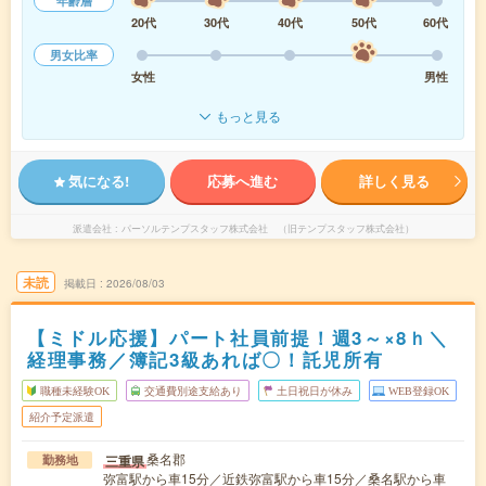
年齢層
20代
30代
40代
50代
60代
男女比率
女性
男性
もっと見る
気になる!
応募へ進む
詳しく見る
派遣会社
パーソルテンプスタッフ株式会社 （旧テンプスタッフ株式会社）
未読
掲載日
2026/08/03
【ミドル応援】パート社員前提！週3～×8ｈ＼
経理事務／簿記3級あれば〇！託児所有
職種未経験OK
交通費別途支給あり
土日祝日が休み
WEB登録OK
紹介予定派遣
桑名郡
三重県
勤務地
弥富駅から車15分／近鉄弥富駅から車15分／桑名駅から車