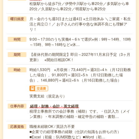
松阪駅から徒歩7分／伊勢中川駅から車20分／多気駅から車
20分／久居駅から車22分／明星駅から車25分
月～金のうち週3日または週4日 ※土日祝休み ＼ご家庭・私生
曜日頻度
活と両立◎！／ お子さんの行事や急な体調不良にも理解ア
リ！
9:00～17:00のうち実働4～6ｈで選択※例：9時～14時、10時
時間
～15時、9時～16時など※休…
【産休代替の期間限定】即日～2027年11月末日予定（3ヶ月
期間
更新） ※開始日相談OK！
時給1,530円 ※月収例：73,440円＝週3日×4ｈ（月12日勤務
時給
した場合）、91,800円＝週3日×5ｈ（月12日勤務した場
合）、146,880円＝週4日×6ｈ（月16日勤務した場合）
交通費
実費支給（規定あり）
経理・財務・会計・英文経理
仕事内容
税理士事務所での会計事務（補助）です。・仕訳入力（メイ
ン業務）・年末調整の補助・確定申告の補助・書類…
職種未経験OK / 英語力不要
応募資格
■企業での経理事務の経験（仕訳の知識をお持ちの方）
■Excel（初級：SUM関数など）■Word（初…