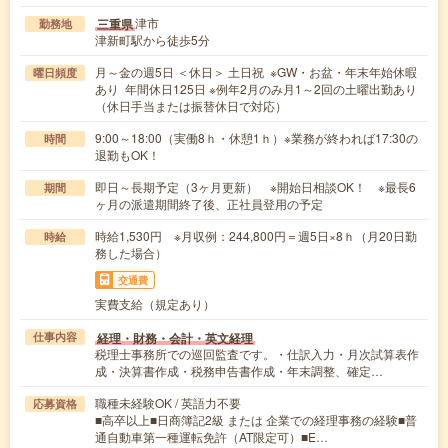
津市
三重県
勤務地
津新町駅から徒歩5分
月～金の週5日 ＜休日＞ 土日祝 ※GW・お盆・年末年始休暇
曜日頻度
あり 年間休日125日 ※例年2月のみ月1～2回の土曜出勤あり
（休日手当または振替休日で対応）
9:00～18:00（実働8ｈ・休憩1ｈ）※業務が終われば17:30の
時間
退勤もOK！
即日～長期予定（3ヶ月更新） ※開始日相談OK！ ※最長6
期間
ヶ月の派遣期間終了後、正社員登用の予定
時給1,530円 ※月収例：244,800円＝週5日×8ｈ（月20日勤
時給
務した場合）
交通費
実費支給（規定あり）
経理・財務・会計・英文経理
仕事内容
税理士事務所での巡回監査です。・仕訳入力・月次試算表作
成・決算書作成・税務申告書作成・年末調整、確定…
職種未経験OK / 英語力不要
応募資格
■高卒以上■日商簿記2級 または 企業での経理事務の経験■普
通自動車第一種運転免許（AT限定可）■E…