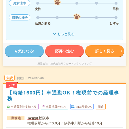
男女比率
女性
男性
職場の様子
活気がある
しずか
もっと見る
気になる!
応募へ進む
詳しく見る
派遣会社
株式会社リクルートスタッフィング
未読
掲載日
2026/08/06
NEW
【時給1600円】車通勤OK！権現前での経理事
務
交通費別途支給あり
土日祝日が休み
WEB登録OK
派遣
松阪市
三重県
勤務地
権現前駅からバス9分／伊勢中川駅から徒歩19分