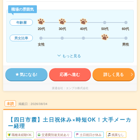
職場の雰囲気
年齢層
20代
30代
40代
50代
60代
男女比率
女性
男性
もっと見る
気になる!
応募へ進む
詳しく見る
派遣会社
エンプロ株式会社
未読
掲載日
2026/08/04
【四日市霞】土日祝休み×時短OK！大手メーカ
ー経理
職種未経験OK
交通費別途支給あり
土日祝日が休み
残業なし