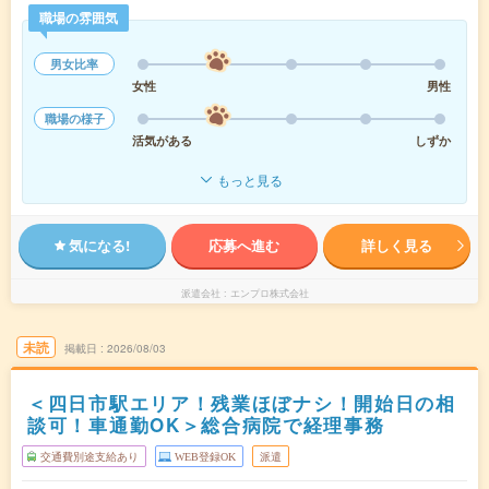
職場の雰囲気
男女比率
女性
男性
職場の様子
活気がある
しずか
もっと見る
気になる!
応募へ進む
詳しく見る
派遣会社
エンプロ株式会社
未読
掲載日
2026/08/03
＜四日市駅エリア！残業ほぼナシ！開始日の相
談可！車通勤OK＞総合病院で経理事務
交通費別途支給あり
WEB登録OK
派遣