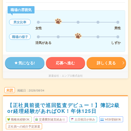
職場の雰囲気
男女比率
女性
男性
職場の様子
活気がある
しずか
気になる!
応募へ進む
詳しく見る
派遣会社
エンプロ株式会社
未読
掲載日
2026/08/04
【正社員前提で巡回監査デビュー！】簿記2級
or経理経験があればOK！年休125日
職種未経験OK
交通費別途支給あり
土日祝日が休み
WEB登録OK
正社員への紹介予定派遣