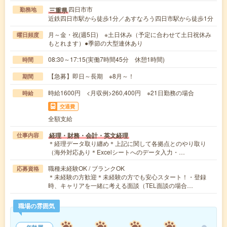
四日市市
三重県
勤務地
近鉄四日市駅から徒歩1分／あすなろう四日市駅から徒歩1分
月～金・祝(週5日) ※土日休み（予定に合わせて土日祝休み
曜日頻度
もとれます）●季節の大型連休あり
08:30～17:15(実働7時間45分 休憩1時間)
時間
【急募】即日～長期 ※8月～！
期間
時給1600円 <月収例>260,400円 ※21日勤務の場合
時給
交通費
全額支給
経理・財務・会計・英文経理
仕事内容
＊経理データ取り纏め＊上記に関して各拠点とのやり取り
（海外対応あり＊Excelシートへのデータ入力・…
職種未経験OK / ブランクOK
応募資格
＊未経験の方歓迎＊未経験の方でも安心スタート！・登録
時、キャリアを一緒に考える面談（TEL面談の場合…
職場の雰囲気