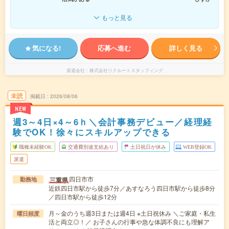
もっと見る
気になる!
応募へ進む
詳しく見る
派遣会社
株式会社リクルートスタッフィング
未読
掲載日
2026/08/06
NEW
週3～4日×4～6ｈ＼会計事務デビュー／経理経
験でOK！徐々にスキルアップできる
職種未経験OK
交通費別途支給あり
土日祝日が休み
WEB登録OK
派遣
四日市市
三重県
勤務地
近鉄四日市駅から徒歩7分／あすなろう四日市駅から徒歩8分
／四日市駅から徒歩12分
月～金のうち週3日または週4日 ※土日祝休み ＼ご家庭・私生
曜日頻度
活と両立◎！／ お子さんの行事や急な体調不良にも理解ア