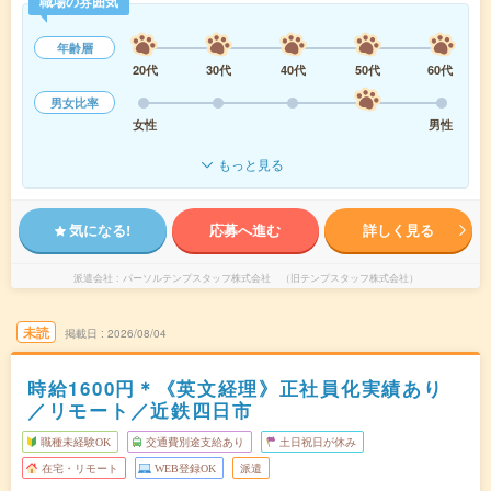
職場の雰囲気
年齢層
20代
30代
40代
50代
60代
男女比率
女性
男性
もっと見る
気になる!
応募へ進む
詳しく見る
派遣会社
パーソルテンプスタッフ株式会社 （旧テンプスタッフ株式会社）
未読
掲載日
2026/08/04
時給1600円＊《英文経理》正社員化実績あり
／リモート／近鉄四日市
職種未経験OK
交通費別途支給あり
土日祝日が休み
在宅・リモート
WEB登録OK
派遣