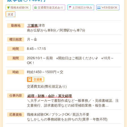
職種未経験OK
交通費別途支給あり
土日祝日が休み
WEB登録OK
派遣
津市
三重県
勤務地
南が丘駅から車8分／阿漕駅から車7分
月～金
曜日頻度
8:45～17:15
時間
2026/10/1～長期 ※開始日はご相談ください♪ ※10月～
期間
OK！
時給1450～1500円＋交
時給
交通費
交通費支給(弊社規定あり)
経理・財務・会計・英文経理
仕事内容
＼大手メーカーで書類作成など一般事務／・見積書確認、注
文書発行、請求書処理などの経理補助業務・報告書…
職種未経験OK / ブランクOK / 英語力不要
応募資格
なしかしらの事務経験をお持ちの方(業界・年数不問)