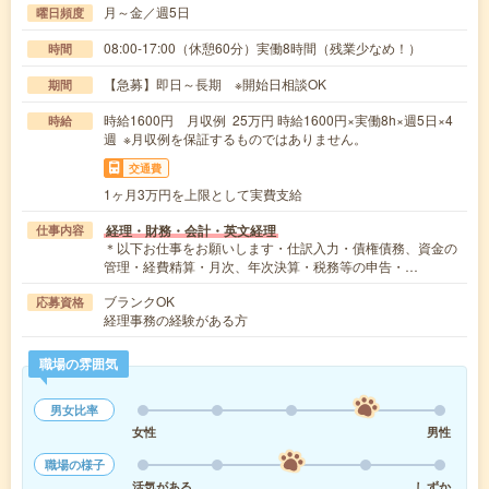
月～金／週5日
曜日頻度
08:00-17:00（休憩60分）実働8時間（残業少なめ！）
時間
【急募】即日～長期 ※開始日相談OK
期間
時給1600円 月収例 25万円 時給1600円×実働8h×週5日×4
時給
週 ※月収例を保証するものではありません。
交通費
1ヶ月3万円を上限として実費支給
経理・財務・会計・英文経理
仕事内容
＊以下お仕事をお願いします・仕訳入力・債権債務、資金の
管理・経費精算・月次、年次決算・税務等の申告・…
ブランクOK
応募資格
経理事務の経験がある方
職場の雰囲気
男女比率
女性
男性
職場の様子
活気がある
しずか