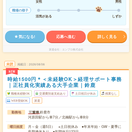
女性
男性
職場の様子
活気がある
しずか
気になる!
応募へ進む
詳しく見る
派遣会社
エンプロ株式会社
未読
掲載日
2026/08/06
NEW
時給1500円＊＜未経験OK＞経理サポート事務
｜正社員化実績ある大手企業｜鈴鹿
職種未経験OK
交通費別途支給あり
土日祝日が休み
残業なし
WEB登録OK
派遣
鈴鹿市
三重県
勤務地
河原田駅から車7分／北楠駅から車8分
月～金（週5日） ※土日祝休み ●年末年始・GW・夏季に
曜日頻度
長期連休あり ●年間休日123日