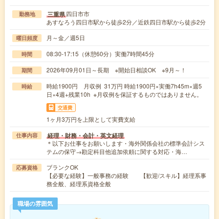
四日市市
三重県
勤務地
あすなろう四日市駅から徒歩2分／近鉄四日市駅から徒歩2分
月～金／週5日
曜日頻度
08:30-17:15（休憩60分）実働7時間45分
時間
2026年09月01日～長期 ※開始日相談OK ※9月～！
期間
時給1900円 月収例 31万円 時給1900円×実働7h45m×週5
時給
日×4週+残業10h ※月収例を保証するものではありません。
交通費
1ヶ月3万円を上限として実費支給
経理・財務・会計・英文経理
仕事内容
＊以下お仕事をお願いします・海外関係会社の標準会計シス
テムの保守→勘定科目他追加依頼に関する対応・海…
ブランクOK
応募資格
【必要な経験】一般事務の経験 【歓迎/スキル】経理系事
務全般、経理系資格全般
職場の雰囲気