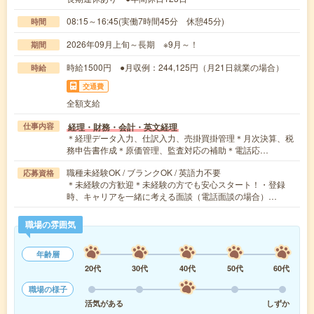
08:15～16:45(実働7時間45分 休憩45分)
時間
2026年09月上旬～長期 ※9月～！
期間
時給1500円 ●月収例：244,125円（月21日就業の場合）
時給
交通費
全額支給
経理・財務・会計・英文経理
仕事内容
＊経理データ入力、仕訳入力、売掛買掛管理＊月次決算、税
務申告書作成＊原価管理、監査対応の補助＊電話応…
職種未経験OK / ブランクOK / 英語力不要
応募資格
＊未経験の方歓迎＊未経験の方でも安心スタート！・登録
時、キャリアを一緒に考える面談（電話面談の場合）…
職場の雰囲気
年齢層
20代
30代
40代
50代
60代
職場の様子
活気がある
しずか