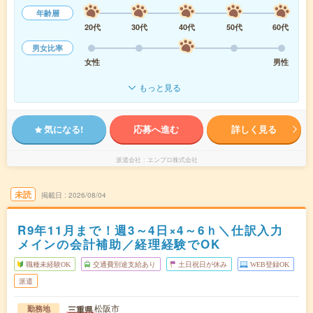
年齢層
20代
30代
40代
50代
60代
男女比率
女性
男性
もっと見る
気になる!
応募へ進む
詳しく見る
派遣会社
エンプロ株式会社
未読
掲載日
2026/08/04
R9年11月まで！週3～4日×4～6ｈ＼仕訳入力
メインの会計補助／経理経験でOK
職種未経験OK
交通費別途支給あり
土日祝日が休み
WEB登録OK
派遣
松阪市
三重県
勤務地