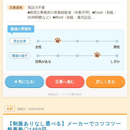
英語力不要
応募資格
■税理士事務所の実務経験者（年数不問）■Excel（初級：
SUM関数など）■Word（初級：書式設定…
職場の雰囲気
男女比率
女性
男性
職場の様子
活気がある
しずか
気になる!
応募へ進む
詳しく見る
派遣会社
エンプロ株式会社
未読
掲載日
2026/08/05
【制服ありなし選べる】メーカーでコツコツ一
般事務〇1450円