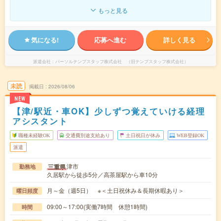
もっと見る
気になる!
応募へ進む
詳しく見る
派遣会社
パーソルテンプスタッフ株式会社 （旧テンプスタッフ株式会社）
未読
掲載日
2026/08/06
NEW
【津/駅近・車OK】少しずつ覚えていける経理
アシスタント
職種未経験OK
交通費別途支給あり
土日祝日が休み
WEB登録OK
派遣
津市
三重県
勤務地
久居駅から徒歩5分／高茶屋駅から車10分
月～金（週5日） ※＜土日祝休み＆長期休暇あり＞
曜日頻度
09:00～17:00(実働7時間 休憩1時間)
時間