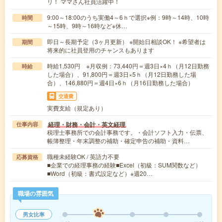
リ！ ママさん社員活躍中！
9:00～18:00のうち実働4～6ｈで選択※例：9時～14時、10時
時間
～15時、9時～16時など※休…
即日～長期予定（3ヶ月更新） ※開始日相談OK！ ※希望者は
期間
将来的に社員登用のチャンスもあります
時給1,530円 ※月収例：73,440円＝週3日×4ｈ（月12日勤務
時給
した場合）、91,800円＝週3日×5ｈ（月12日勤務した場
合）、146,880円＝週4日×6ｈ（月16日勤務した場合）
交通費
実費支給（規定あり）
経理・財務・会計・英文経理
仕事内容
税理士事務所での会計事務です。・会計ソフト入力・伝票、
帳簿整理・年末調整の補助・確定申告の補助・資料…
職種未経験OK / 英語力不要
応募資格
■企業での経理事務の経験■Excel（初級：SUM関数など）
■Word（初級：書式設定など）※週20…
職場の雰囲気
男女比率