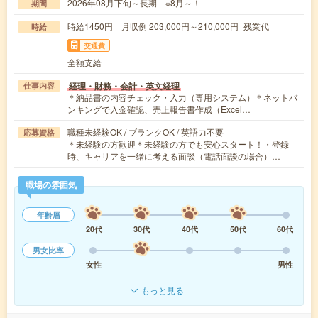
2026年08月下旬～長期 ※8月～！
期間
時給1450円 月収例 203,000円～210,000円+残業代
時給
交通費
全額支給
経理・財務・会計・英文経理
仕事内容
＊納品書の内容チェック・入力（専用システム）＊ネットバ
ンキングで入金確認、売上報告書作成（Excel…
職種未経験OK / ブランクOK / 英語力不要
応募資格
＊未経験の方歓迎＊未経験の方でも安心スタート！・登録
時、キャリアを一緒に考える面談（電話面談の場合）…
職場の雰囲気
年齢層
20代
30代
40代
50代
60代
男女比率
女性
男性
もっと見る