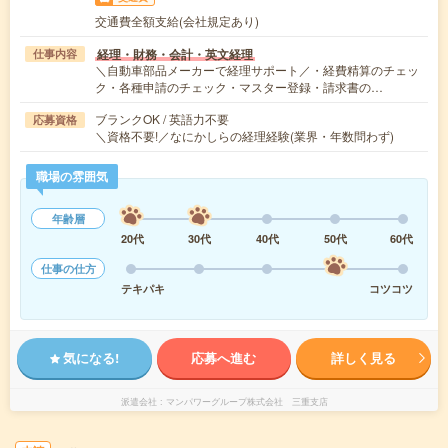
交通費全額支給(会社規定あり)
経理・財務・会計・英文経理
仕事内容
＼自動車部品メーカーで経理サポート／・経費精算のチェッ
ク・各種申請のチェック・マスター登録・請求書の…
ブランクOK / 英語力不要
応募資格
＼資格不要!／なにかしらの経理経験(業界・年数問わず)
職場の雰囲気
年齢層
20代
30代
40代
50代
60代
仕事の仕方
テキパキ
コツコツ
気になる!
応募へ進む
詳しく見る
派遣会社
マンパワーグループ株式会社 三重支店