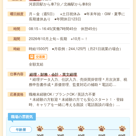
河原田駅から車7分／北楠駅から車8分
月～金（週5日） ※土日祝休み ●年末年始・GW・夏季に
曜日頻度
長期連休あり ●年間休日123日
08:15～16:45(実働7時間45分 休憩45分)
時間
2026年10月上旬～長期 ※10月～！
期間
時給1500円 ●月収例：244,125円（月21日就業の場合）
時給
交通費
全額支給
経理・財務・会計・英文経理
仕事内容
＊経理データ入力、仕訳入力、売掛買掛管理＊月次決算、税
務申告書作成＊原価管理、監査対応の補助＊電話応…
職種未経験OK / ブランクOK / 英語力不要
応募資格
＊未経験の方歓迎＊未経験の方でも安心スタート！・登録
時、キャリアを一緒に考える面談（電話面談の場合）…
職場の雰囲気
年齢層
20代
30代
40代
50代
60代