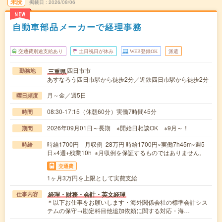
未読
掲載日
2026/08/06
NEW
自動車部品メーカーで経理事務
交通費別途支給あり
土日祝日が休み
WEB登録OK
派遣
四日市市
三重県
勤務地
あすなろう四日市駅から徒歩2分／近鉄四日市駅から徒歩2分
月～金／週5日
曜日頻度
08:30-17:15（休憩60分）実働7時間45分
時間
2026年09月01日～長期 ※開始日相談OK ※9月～！
期間
時給1700円 月収例 28万円 時給1700円×実働7h45m×週5
時給
日×4週+残業10h ※月収例を保証するものではありません。
交通費
1ヶ月3万円を上限として実費支給
経理・財務・会計・英文経理
仕事内容
＊以下お仕事をお願いします・海外関係会社の標準会計シス
テムの保守→勘定科目他追加依頼に関する対応・海…