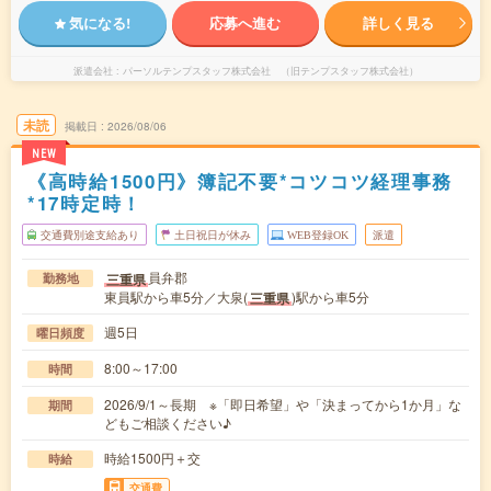
気になる!
応募へ進む
詳しく見る
派遣会社
パーソルテンプスタッフ株式会社 （旧テンプスタッフ株式会社）
未読
掲載日
2026/08/06
NEW
《高時給1500円》簿記不要*コツコツ経理事務
*17時定時！
交通費別途支給あり
土日祝日が休み
WEB登録OK
派遣
員弁郡
三重県
勤務地
東員駅から車5分／大泉(
)駅から車5分
三重県
週5日
曜日頻度
8:00～17:00
時間
2026/9/1～長期 ※「即日希望」や「決まってから1か月」な
期間
どもご相談ください♪
時給1500円＋交
時給
交通費