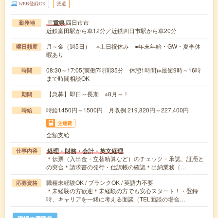
WEB登録OK
派遣
四日市市
三重県
勤務地
近鉄富田駅から車12分／近鉄四日市駅から車20分
月～金（週5日） ※土日祝休み ●年末年始・GW・夏季休
曜日頻度
暇あり
08:30～17:05(実働7時間35分 休憩1時間)※最短9時～16時
時間
まで時間相談OK
【急募】即日～長期 ※8月～！
期間
時給1450円～1500円 月収例 219,820円～227,400円
時給
交通費
全額支給
経理・財務・会計・英文経理
仕事内容
＊伝票（入出金・立替精算など）のチェック・承認、証憑と
の突合＊請求書の発行・仕訳帳の確認＊出納業務（…
職種未経験OK / ブランクOK / 英語力不要
応募資格
＊未経験の方歓迎＊未経験の方でも安心スタート！・登録
時、キャリアを一緒に考える面談（TEL面談の場合…