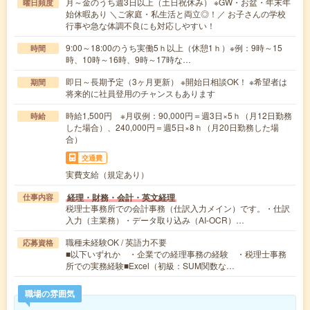
月～金のうち週3日以上（土日祝休み） ※GW・お盆・年末年
曜日頻度
始休暇あり ＼ご家庭・私生活と両立◎！／ お子さんの学校
行事や急な体調不良にも対応しやすい！
9:00～18:00のうち実働5ｈ以上（休憩1ｈ）※例：9時～15
時間
時、10時～16時、9時～17時な…
即日～長期予定（3ヶ月更新） ※開始日相談OK！ ※希望者は
期間
将来的に社員登用のチャンスもあります
時給1,500円 ※月収例：90,000円＝週3日×5ｈ（月12日勤務
時給
した場合）、240,000円＝週5日×8ｈ（月20日勤務した場
合）
交通費
実費支給（規定あり）
経理・財務・会計・英文経理
仕事内容
税理士事務所での会計事務（仕訳入力メイン）です。・仕訳
入力（主業務）・データ取り込み（AI-OCR）…
職種未経験OK / 英語力不要
応募資格
■以下いずれか ・企業での経理事務の経験 ・税理士事務
所での実務経験■Excel（初級：SUM関数な…
職場の雰囲気