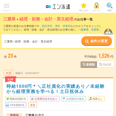
メニュー
気になる!
ログイン
検索
三重県
×
経理・財務・会計・英文経理
のお仕事一覧
三重県の派遣のお仕事情報です。
四日市市
、
津市
、
伊賀市
などのエリアをチェックし
てみてください。経理・財務・会計・英文経理のお仕事の他に、
一般事務
、
営業事務
、
総務・人事・労務
などを取り揃えています。さらに、
短期
・
単発
などの期間や、
職
種未経験OK
などのこだわり条件で絞り込んでいただけます。職種辞典：
経理・財務・
条件の変更
会計・英文経理のお仕事とは？とは？
三重県 / 経理・財務・会計・英文経理
23
1,526
全
件
平均時給:
円
時給順
新着順
未読
掲載日
2026/08/07
NEW
時給1500円＊＼正社員化の実績あり／未経験
から経理実務を学べる！土日祝休み
職種未経験OK
交通費別途支給あり
土日祝日が休み
残業なし
WEB登録OK
派遣
鈴鹿市
三重県
勤務地