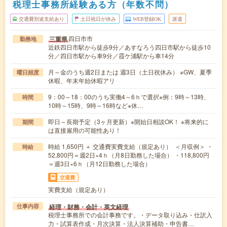
税理士事務所経験ある方（年数不問）
交通費別途支給あり
土日祝日が休み
WEB登録OK
派遣
四日市市
三重県
勤務地
近鉄四日市駅から徒歩9分／あすなろう四日市駅から徒歩10
分／四日市駅から車9分／霞ケ浦駅から車14分
月～金のうち週2日または 週3日（土日祝休み） ※GW、夏季
曜日頻度
休暇、年末年始休暇アリ
9：00～18：00のうち実働4～6ｈで選択※例：9時～13時、
時間
10時～15時、9時～16時など※休…
即日～長期予定（3ヶ月更新）※開始日相談OK！ ※将来的に
期間
は直接雇用の可能性あり！
時給 1,650円 ＋ 交通費実費支給（規定あり） ＜月収例＞ ・
時給
52,800円＝週2日×4ｈ（月8日勤務した場合） ・118,800円
＝週3日×6ｈ（月12日勤務した場合）
交通費
実費支給（規定あり）
経理・財務・会計・英文経理
仕事内容
税理士事務所での会計事務です。・データ取り込み・仕訳入
力・試算表作成・月次決算・法人決算補助・申告書…