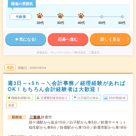
職場の雰囲気
年齢層
20代
30代
40代
50代
60代
気になる!
応募へ進む
詳しく見る
派遣会社
マンパワーグループ株式会社 三重支店
未読
掲載日
2026/08/04
週3日～×5ｈ～＼会計事務／経理経験があれば
OK！もちろん会計経験者は大歓迎！
職種未経験OK
交通費別途支給あり
土日祝日が休み
WEB登録OK
派遣
鈴鹿市
三重県
勤務地
鼓ケ浦駅から徒歩10分／白子駅から車5分／鈴鹿サーキット
稲生駅から車8分／鈴鹿駅から車15分／鈴鹿市駅から車18分