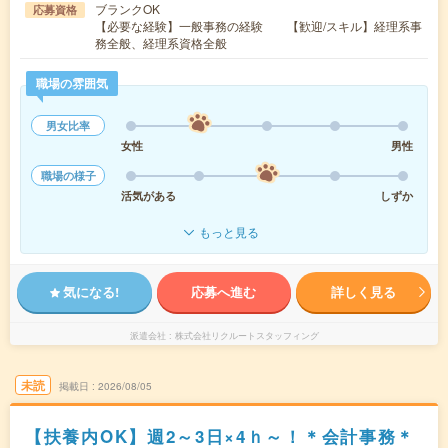
ブランクOK
応募資格
【必要な経験】一般事務の経験 【歓迎/スキル】経理系事
務全般、経理系資格全般
職場の雰囲気
男女比率
女性
男性
職場の様子
活気がある
しずか
もっと見る
気になる!
応募へ進む
詳しく見る
派遣会社
株式会社リクルートスタッフィング
未読
掲載日
2026/08/05
【扶養内OK】週2～3日×4ｈ～！＊会計事務＊