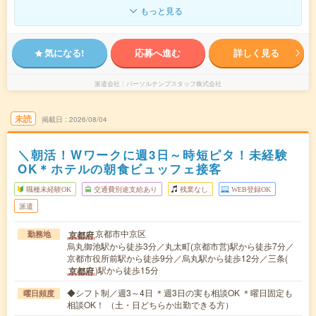
もっと見る
気になる!
応募へ進む
詳しく見る
派遣会社
パーソルテンプスタッフ株式会社
未読
掲載日
2026/08/04
＼朝活！Wワークに週3日～時短ピタ！未経験
OK＊ホテルの朝食ビュッフェ接客
職種未経験OK
交通費別途支給あり
残業なし
WEB登録OK
派遣
京都市中京区
京都府
勤務地
烏丸御池駅から徒歩3分／丸太町(京都市営)駅から徒歩7分／
京都市役所前駅から徒歩9分／烏丸駅から徒歩12分／三条(
)駅から徒歩15分
京都府
◆シフト制／週3～4日 ＊週3日の実も相談OK ＊曜日固定も
曜日頻度
相談OK！ （土・日どちらか出勤できる方）