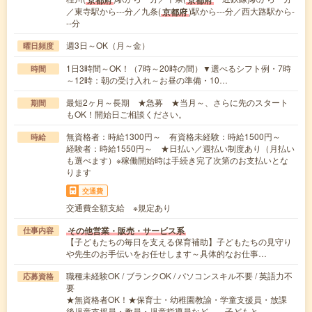
／東寺駅から---分／九条(
)駅から---分／西大路駅から-
京都府
--分
週3日～OK（月～金）
曜日頻度
1日3時間～OK！（7時～20時の間）▼選べるシフト例・7時
時間
～12時：朝の受け入れ～お昼の準備・10…
最短2ヶ月～長期 ★急募 ★当月～、さらに先のスタート
期間
もOK！開始日ご相談ください。
無資格者：時給1300円～ 有資格未経験：時給1500円～
時給
経験者：時給1550円～ ★日払い／週払い制度あり（月払い
も選べます）※稼働開始時は手続き完了次第のお支払いとな
ります
交通費
交通費全額支給 ※規定あり
その他営業・販売・サービス系
仕事内容
【子どもたちの毎日を支える保育補助】子どもたちの見守り
や先生のお手伝いをお任せします～具体的なお仕事…
職種未経験OK / ブランクOK / パソコンスキル不要 / 英語力不
応募資格
要
★無資格者OK！★保育士・幼稚園教諭・学童支援員・放課
後児童支援員・教員・児童指導員など、 子どもと…