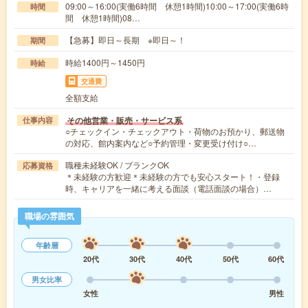
09:00～16:00(実働6時間 休憩1時間)10:00～17:00(実働6時
時間
間 休憩1時間)08…
【急募】即日～長期 ※即日～！
期間
時給1400円～1450円
時給
交通費
全額支給
その他営業・販売・サービス系
仕事内容
○チェックイン・チェックアウト・荷物のお預かり、郵送物
の対応、館内案内など○予約管理・変更受け付け○…
職種未経験OK / ブランクOK
応募資格
＊未経験の方歓迎＊未経験の方でも安心スタート！・登録
時、キャリアを一緒に考える面談（電話面談の場合）…
職場の雰囲気
年齢層
20代
30代
40代
50代
60代
男女比率
女性
男性