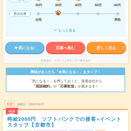
20代
30代
40代
50代
60代
男女比率
女性
男性
もっと見る
気になる!
応募へ進む
詳しく見る
派遣会社
サポート人材センター株式会社
興味があったら「★気になる！」をタップ！
「気になる！」を押しておくと、派遣会社から
「面談確約」
や
「応募歓迎」
が届きます！
未読
掲載日
2026/08/07
NEW
時給2000円 ソフトバンクでの接客×イベント
スタッフ【京都市】