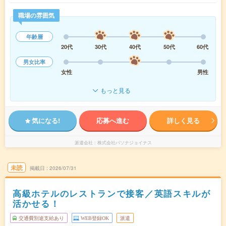
職場の雰囲気
年齢層
20代
30代
40代
50代
60代
男女比率
女性
男性
もっと見る
気になる!
応募へ進む
詳しく見る
派遣会社
株式会社パソナジョイナス
未読
掲載日
2026/07/31
高級ホテルのレストランで接客／英語スキルが
活かせる！
交通費別途支給あり
WEB登録OK
派遣