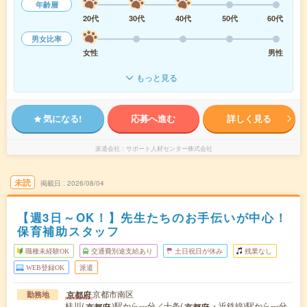
年齢層
20代
30代
40代
50代
60代
男女比率
女性
男性
もっと見る
気になる!
応募へ進む
詳しく見る
派遣会社
サポート人材センター株式会社
未読
掲載日
2026/08/04
【週3日～OK！】先生たちのお手伝いが中心！
保育補助スタッフ
職種未経験OK
交通費別途支給あり
土日祝日が休み
残業なし
WEB登録OK
派遣
京都市南区
京都府
勤務地
桂川(
)駅から---分／十条(
・近鉄線)駅から---分
京都府
京都府