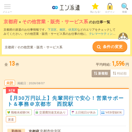
メニュー
気になる!
ログイン
検索
京都府
×
その他営業・販売・サービス系
のお仕事一覧
京都府の派遣のお仕事情報です。
下京区
、
南区
、
伏見区
などのエリアをチェックして
みてください。その他営業・販売・サービス系のお仕事の他に、
テレマーケティン
グ・テレフォンオペレーター・コールセンター
、
販売（アパレル・ファッション・コ
スメ）
、
営業・企画営業・ラウンダー
などを取り揃えています。さらに、
短期
・
単発
条件の変更
などの期間や、
職種未経験OK
などのこだわり条件で絞り込んでいただけます。
京都府 / その他営業・販売・サービス系
13
1,596
全
件
平均時給:
円
時給順
新着順
未読
掲載日
2026/08/07
NEW
【月30万円以上】先輩同行で安心！営業サポー
ト＆事務＠京都市 西院駅
職種未経験OK
交通費別途支給あり
土日祝日が休み
WEB登録OK
派遣
京都市中京区
京都府
勤務地