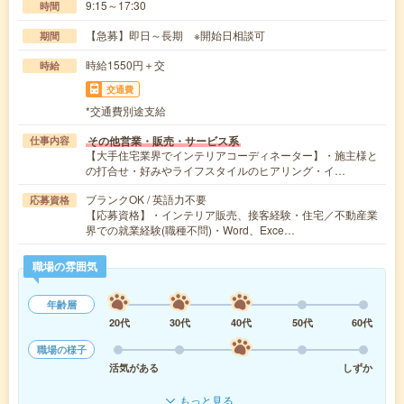
9:15～17:30
時間
【急募】即日～長期 ※開始日相談可
期間
時給1550円＋交
時給
交通費
*交通費別途支給
その他営業・販売・サービス系
仕事内容
【大手住宅業界でインテリアコーディネーター】・施主様と
の打合せ・好みやライフスタイルのヒアリング・イ…
ブランクOK / 英語力不要
応募資格
【応募資格】・インテリア販売、接客経験・住宅／不動産業
界での就業経験(職種不問)・Word、Exce…
職場の雰囲気
年齢層
20代
30代
40代
50代
60代
職場の様子
活気がある
しずか
もっと見る