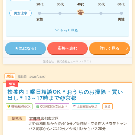
20代
30代
40代
50代
60代
男女比率
女性
男性
もっと見る
気になる!
応募へ進む
詳しく見る
派遣会社
株式会社ヒューマントラスト
未読
掲載日
2026/08/07
NEW
扶養内！曜日相談OK＊おうちのお掃除・買い
出し＊13～17時まで@京都
職種未経験OK
交通費別途支給あり
土日祝日が休み
派遣
京都市北区
京都府
勤務地
北野白梅町駅から徒歩15分／等持院・立命館大学衣笠キャン
パス前駅からバス20分／今出川駅からバス20分