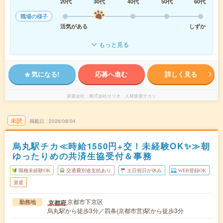
20代
30代
40代
50代
60代
職場の様子
活気がある
しずか
もっと見る
気になる!
応募へ進む
詳しく見る
派遣会社
株式会社セリオ 人材派遣サカソ
未読
掲載日
2026/08/04
烏丸駅チカ≪時給1550円+交！未経験OK✨≫朝
ゆったりめの共済生協受付＆事務
職種未経験OK
交通費別途支給あり
土日祝日が休み
WEB登録OK
派遣
京都市下京区
京都府
勤務地
烏丸駅から徒歩3分／四条(京都市営)駅から徒歩3分