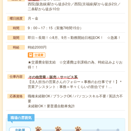
西院(阪急線)駅から徒歩2分／西院(京福線)駅から徒歩2分／
二条駅から徒歩10分
月～金
曜日頻度
9：00～17：15（実働7時間15分）
時間
即日～長期！☆8月、9月～勤務開始日相談OK！ ☆急募！
期間
時給2000円
時給
交通費
★交通費全額支給 ☆交通費は非課税の為、時給込みよりお
得！！
その他営業・販売・サービス系
仕事内容
【法人担当の営業さんのフォロー＋事務のお仕事です！】＊
営業アシスタント：事務＝半々くらいの割合です！…
職種未経験OK / ブランクOK / パソコンスキル不要 / 英語力不
応募資格
要
未経験OK！要普通自動車免許
職場の雰囲気
年齢層