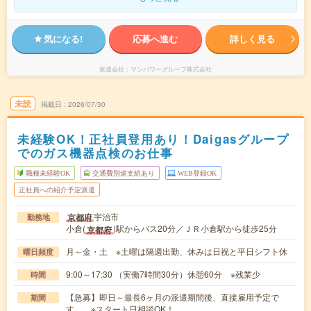
気になる!
応募へ進む
詳しく見る
派遣会社
マンパワーグループ株式会社
未読
掲載日
2026/07/30
未経験OK！正社員登用あり！Daigasグループ
でのガス機器点検のお仕事
職種未経験OK
交通費別途支給あり
WEB登録OK
正社員への紹介予定派遣
宇治市
京都府
勤務地
小倉(
)駅からバス20分／ＪＲ小倉駅から徒歩25分
京都府
月～金・土 ※土曜は隔週出勤、休みは日祝と平日シフト休
曜日頻度
9:00～17:30 （実働7時間30分）休憩60分 ※残業少
時間
【急募】即日～最長6ヶ月の派遣期間後、直接雇用予定で
期間
す。 ※スタート日相談OK！