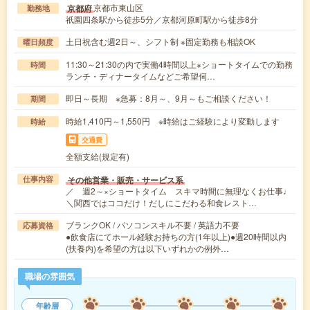
京都市東山区
京都府
勤務地
祇園四条駅から徒歩5分／京都河原町駅から徒歩8分
土日祝含む週2日～、シフト制 ※固定勤務も相談OK
曜日頻度
11:30～21:30の内で実働4時間以上※ショートタイムでの勤務
時間
ランチ・ディナータイムなどご希望伺…
即日～長期 ※急募：8月～、9月～もご相談ください！
期間
時給1,410円～1,550円 ※時給はご経験により変動します
時給
交通費
全額支給(規定有)
その他営業・販売・サービス系
仕事内容
／ 週2～×ショートタイム スキマ時間に無理なくお仕事♩
＼関西ではココだけ！だしにこだわる和食レスト…
ブランクOK / パソコンスキル不要 / 英語力不要
応募資格
●飲食店にてホール経験お持ちの方(1年以上)●週20時間以内
(扶養内)を希望の方は以下いずれかの例外…
職場の雰囲気
年齢層