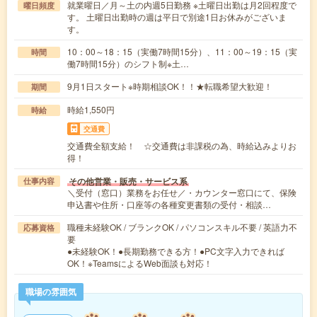
就業曜日／月～土の内週5日勤務 ※土曜日出勤は月2回程度で
曜日頻度
す。 土曜日出勤時の週は平日で別途1日お休みがございま
す。
10：00～18：15（実働7時間15分）、11：00～19：15（実
時間
働7時間15分）のシフト制※土…
9月1日スタート※時期相談OK！！★転職希望大歓迎！
期間
時給1,550円
時給
交通費
交通費全額支給！ ☆交通費は非課税の為、時給込みよりお
得！
その他営業・販売・サービス系
仕事内容
＼受付（窓口）業務をお任せ／・カウンター窓口にて、保険
申込書や住所・口座等の各種変更書類の受付・相談…
職種未経験OK / ブランクOK / パソコンスキル不要 / 英語力不
応募資格
要
●未経験OK！●長期勤務できる方！●PC文字入力できれば
OK！※TeamsによるWeb面談も対応！
職場の雰囲気