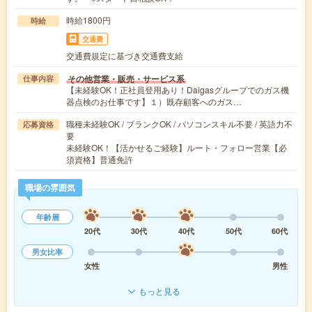
時給1800円
時給
交通費
交通費規定に基づき交通費支給
その他営業・販売・サービス系
仕事内容
【未経験OK！正社員登用あり！Daigasグループでのガス機
器点検のお仕事です】１）既存顧客へのガス…
職種未経験OK / ブランクOK / パソコンスキル不要 / 英語力不
応募資格
要
未経験OK！【活かせるご経験】ルート・フォロー営業【必
須資格】普通免許
職場の雰囲気
年齢層
20代
30代
40代
50代
60代
男女比率
女性
男性
もっと見る