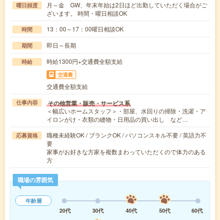
月～金 GW、年末年始は2日ほど出勤していただく場合がご
曜日頻度
ざいます。 時間・曜日相談OK
13：00～17：00曜日相談OK
時間
即日～長期
期間
時給1300円+交通費全額支給
時給
交通費
交通費全額支給
その他営業・販売・サービス系
仕事内容
＜幅広いホームスタッフ＞・部屋、水回りの掃除・洗濯・ア
イロンがけ・衣類の縫物・日用品の買い出し など…
職種未経験OK / ブランクOK / パソコンスキル不要 / 英語力不
応募資格
要
家事がお好きな方家を複数まわっていただくので体力のある
方
職場の雰囲気
年齢層
20代
30代
40代
50代
60代