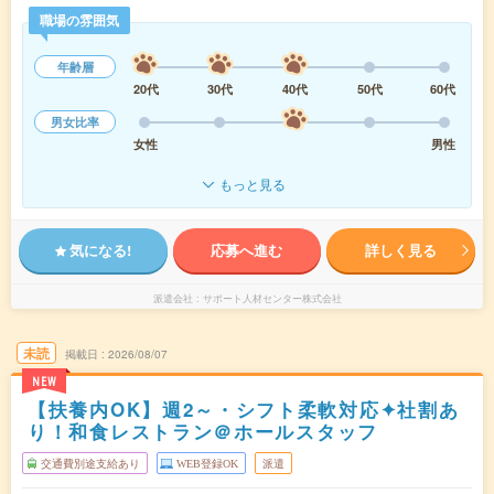
職場の雰囲気
年齢層
20代
30代
40代
50代
60代
男女比率
女性
男性
もっと見る
気になる!
応募へ進む
詳しく見る
派遣会社
サポート人材センター株式会社
未読
掲載日
2026/08/07
NEW
【扶養内OK】週2～・シフト柔軟対応✦社割あ
り！和食レストラン＠ホールスタッフ
交通費別途支給あり
WEB登録OK
派遣