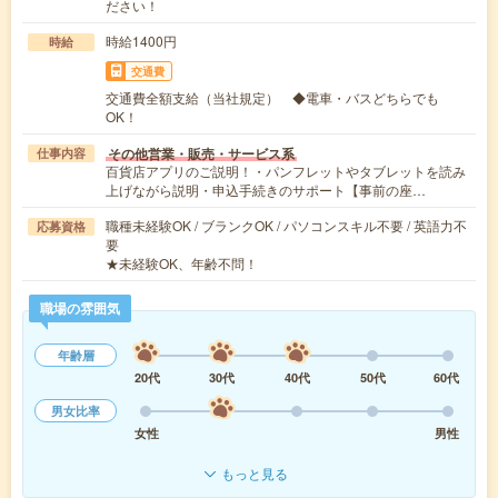
ださい！
時給1400円
時給
交通費
交通費全額支給（当社規定） ◆電車・バスどちらでも
OK！
その他営業・販売・サービス系
仕事内容
百貨店アプリのご説明！・パンフレットやタブレットを読み
上げながら説明・申込手続きのサポート【事前の座…
職種未経験OK / ブランクOK / パソコンスキル不要 / 英語力不
応募資格
要
★未経験OK、年齢不問！
職場の雰囲気
年齢層
20代
30代
40代
50代
60代
男女比率
女性
男性
もっと見る