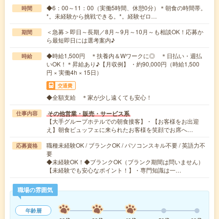
◆6：00～11：00（実働5時間、休憩0分）＊朝食の時間帯。
時間
*。未経験から挑戦できる。*。経験ゼロ…
＜急募＞即日～長期／8月～9月～10月～も相談OK！応募か
期間
ら最短即日には選考案内♪
◆時給1,500円 ＊扶養内＆Wワークに◎ ＊日払い・週払
時給
いOK！＊昇給あり♪【月収例】 ・約90,000円（時給1,500
円 × 実働4h × 15日）
交通費
◆全額支給 ＊家が少し遠くても安心！
その他営業・販売・サービス系
仕事内容
【大手グループホテルでの朝食接客】・【お客様をお出迎
え】朝食ビュッフェに来られたお客様を笑顔でお席へ…
職種未経験OK / ブランクOK / パソコンスキル不要 / 英語力不
応募資格
要
◆未経験OK！◆ブランクOK（ブランク期間は問いません）
【未経験でも安心なポイント！】・専門知識は一…
職場の雰囲気
年齢層