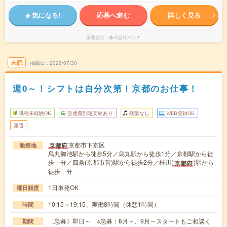
気になる!
応募へ進む
詳しく見る
派遣会社
株式会社パソナ
未読
掲載日
2026/07/30
週0～！シフトは自分次第！京都のお仕事！
職種未経験OK
交通費別途支給あり
残業なし
WEB登録OK
派遣
京都市下京区
京都府
勤務地
烏丸御池駅から徒歩5分／烏丸駅から徒歩1分／京都駅から徒
歩---分／四条(京都市営)駅から徒歩2分／桂川(
)駅から
京都府
徒歩---分
1日単発OK
曜日頻度
10:15～19:15、実働8時間（休憩1時間）
時間
〔急募〕即日～ ※急募：8月～、9月～スタートもご相談く
期間