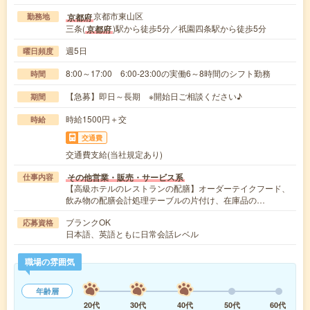
京都市東山区
京都府
勤務地
三条(
)駅から徒歩5分／祇園四条駅から徒歩5分
京都府
週5日
曜日頻度
8:00～17:00 6:00-23:00の実働6～8時間のシフト勤務
時間
【急募】即日～長期 ※開始日ご相談ください♪
期間
時給1500円＋交
時給
交通費
交通費支給(当社規定あり)
その他営業・販売・サービス系
仕事内容
【高級ホテルのレストランの配膳】オーダーテイクフード、
飲み物の配膳会計処理テーブルの片付け、在庫品の…
ブランクOK
応募資格
日本語、英語ともに日常会話レベル
職場の雰囲気
年齢層
20代
30代
40代
50代
60代