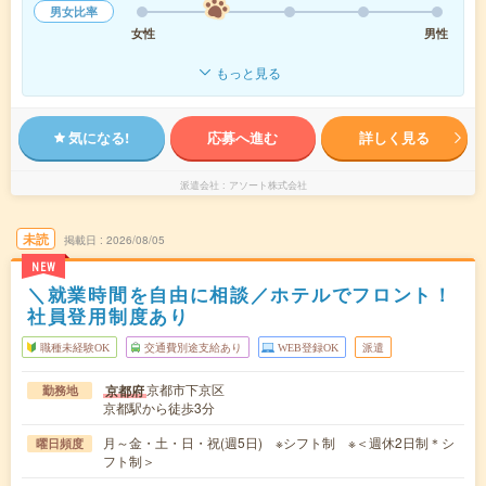
男女比率
女性
男性
もっと見る
気になる!
応募へ進む
詳しく見る
派遣会社
アソート株式会社
未読
掲載日
2026/08/05
NEW
＼就業時間を自由に相談／ホテルでフロント！
社員登用制度あり
職種未経験OK
交通費別途支給あり
WEB登録OK
派遣
京都市下京区
京都府
勤務地
京都駅から徒歩3分
月～金・土・日・祝(週5日) ※シフト制 ※＜週休2日制＊シ
曜日頻度
フト制＞