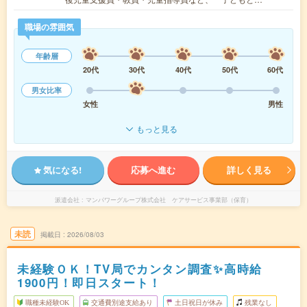
職場の雰囲気
年齢層
20代
30代
40代
50代
60代
男女比率
女性
男性
もっと見る
気になる!
応募へ進む
詳しく見る
派遣会社
マンパワーグループ株式会社 ケアサービス事業部（保育）
未読
掲載日
2026/08/03
未経験ＯＫ！TV局でカンタン調査✨高時給
1900円！即日スタート！
職種未経験OK
交通費別途支給あり
土日祝日が休み
残業なし