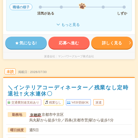
職場の様子
活気がある
しずか
もっと見る
気になる!
応募へ進む
詳しく見る
派遣会社
マンパワーグループ株式会社
未読
掲載日
2026/07/30
＼インテリアコーディネーター／残業なし定時
退社↑火水連休〇
交通費別途支給あり
残業なし
WEB登録OK
派遣
京都市中京区
京都府
勤務地
烏丸駅から徒歩1分／四条(京都市営)駅から徒歩1分
週5日
曜日頻度