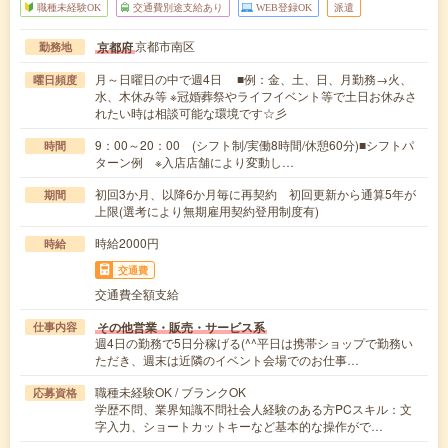
職種未経験OK
交通費別途支給あり
WEB登録OK
派遣
京都市南区
京都府
勤務地
月～日曜日の中で週4日 ■例：金、土、日、月勤務→火、
曜日頻度
水、木休み等 ※冠婚葬祭やライフイベント等で土日お休みさ
れたい時は相談可能な環境です☆彡
9：00～20：00 (シフト制/実働8時間/休憩60分)■シフトパ
時間
ターン例 ※入店店舗により変動し…
初回3か月、以降6か月毎に再契約 初回更新から通算5年が
期間
上限(選考により無期雇用契約登用制度有)
時給2000円
時給
交通費
交通費全額支給
その他営業・販売・サービス系
仕事内容
週4日の勤務で5日分稼げる(^^平日は携帯ショップで勤務い
ただき、週末は近隣のイベント会場でのお仕事…
職種未経験OK / ブランクOK
応募資格
学歴不問、業界知識不問社会人経験のある方PCスキル：文
字入力、ショートカットキーなど基本的な操作がで…