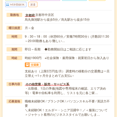
WEB登録OK
派遣
京都市中京区
京都府
勤務地
烏丸御池駅から徒歩5分／烏丸駅から徒歩15分
月～金
曜日頻度
9：30～18：00（休憩60分／実働7時間30分）(月数回11:30
時間
～20:00勤務もあり/難しい…
即日～長期 ◆勤務開始日はご相談に応じます
期間
時給1900円 ※社会保険・雇用保険：就業初日から加入あり
時給
交通費
支給あり（上限3万円迄/月） 調査時の移動分の交通費は一旦
立替え⇒1ヶ月分まとめてお支払い
その他営業・販売・サービス系
仕事内容
・出勤後、1日の準備(地図や専用端末の確認、エリア決め
等)・電車や自転車を利用し、リストを元に各ご家…
職種未経験OK / ブランクOK / パソコンスキル不要 / 英語力不
応募資格
要
＼未経験OK！エルダー・シニア活躍中！／＜服装について
＞ジャケット着用のビジネススタイルでお願いしま…