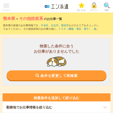
メニュー
気になる!
ログイン
検索
熊本県
×
その他技術系
のお仕事一覧
熊本県の派遣のお仕事情報です。
中央区
、
合志市
、
菊池市
などのエリアをチェックし
てみてください。その他技術系のお仕事の他に、
ＣＡＤ（機械・電気・電子）
、
施工
管理（建設・土木・設備）
、
ＣＡＤ（土木・建築・設備）
などを取り揃えています。
さらに、
短期
・
単発
などの期間や、
職種未経験OK
などのこだわり条件で絞り込んでい
ただけます。
検索した条件に合う
お仕事がありませんでした
条件を変更して再検索
検索条件を追加して絞り込む
勤務地
でお仕事情報を絞り込む