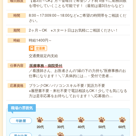
【週3日～OK】月～金曜日で希望シフト制 ※徐々に勤務回数
曜日頻度
を増やしていくことも可能です！（最初は週3日からなど）
8:00～17:009:00～18:00など※ご希望の時間帯をご相談くだ
時間
さい。
2ヶ月～OK ※スタート日はお気軽にご相談ください！
期間
時給1400円～
時給
交通費
交通費規定内支給
医療事務・病院受付
仕事内容
／看護師さん、お医者さんの“縁の下の力持ち”医療事務のお
仕事になります！＼▽具体的には…・受付で患者…
ブランクOK / パソコンスキル不要 / 英語力不要
応募資格
※履歴書不要・来社不要で電話相談もOK！少しでも気になる
方は是非応募をお待ちしております！＼応募後の…
職場の雰囲気
年齢層
20代
30代
40代
50代
60代
男女比率