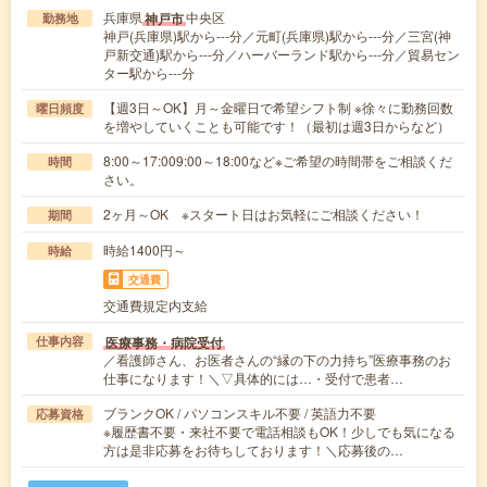
兵庫県
中央区
神戸市
勤務地
神戸(兵庫県)駅から---分／元町(兵庫県)駅から---分／三宮(神
戸新交通)駅から---分／ハーバーランド駅から---分／貿易セン
ター駅から---分
【週3日～OK】月～金曜日で希望シフト制 ※徐々に勤務回数
曜日頻度
を増やしていくことも可能です！（最初は週3日からなど）
8:00～17:009:00～18:00など※ご希望の時間帯をご相談くだ
時間
さい。
2ヶ月～OK ※スタート日はお気軽にご相談ください！
期間
時給1400円～
時給
交通費
交通費規定内支給
医療事務・病院受付
仕事内容
／看護師さん、お医者さんの“縁の下の力持ち”医療事務のお
仕事になります！＼▽具体的には…・受付で患者…
ブランクOK / パソコンスキル不要 / 英語力不要
応募資格
※履歴書不要・来社不要で電話相談もOK！少しでも気になる
方は是非応募をお待ちしております！＼応募後の…