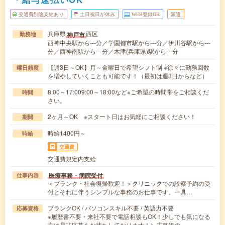
交通費別途支給あり
土日祝日が休み
WEB登録OK
派遣
兵庫県
西区
神戸市
勤務地
西神中央駅から---分／学園都市駅から---分／伊川谷駅から---
分／西神南駅から---分／木津(兵庫県)駅から---分
【週3日～OK】月～金曜日で希望シフト制 ※徐々に勤務回数
曜日頻度
を増やしていくことも可能です！（最初は週3日からなど）
8:00～17:009:00～18:00など※ご希望の時間帯をご相談くだ
時間
さい。
2ヶ月～OK ※スタート日はお気軽にご相談ください！
期間
時給1400円～
時給
交通費
交通費規定内支給
医療事務・病院受付
仕事内容
＜ブランク・社会復帰歓迎！＞クリニックでの診察予約の受
付とそれに伴うシンプルな事務のお仕事です。ー具…
ブランクOK / パソコンスキル不要 / 英語力不要
応募資格
※履歴書不要・来社不要で電話相談もOK！少しでも気になる
方は是非応募をお待ちしております！＼応募後の…