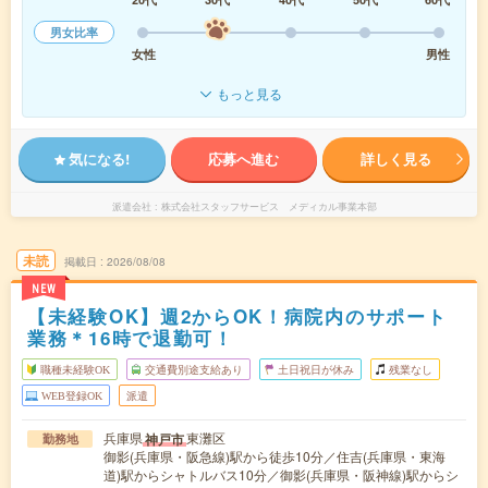
男女比率
女性
男性
もっと見る
気になる!
応募へ進む
詳しく見る
派遣会社
株式会社スタッフサービス メディカル事業本部
未読
掲載日
2026/08/08
NEW
【未経験OK】週2からOK！病院内のサポート
業務＊16時で退勤可！
職種未経験OK
交通費別途支給あり
土日祝日が休み
残業なし
WEB登録OK
派遣
兵庫県
東灘区
神戸市
勤務地
御影(兵庫県・阪急線)駅から徒歩10分／住吉(兵庫県・東海
道)駅からシャトルバス10分／御影(兵庫県・阪神線)駅からシ