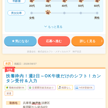
年齢層
20代
30代
40代
50代
60代
男女比率
女性
男性
もっと見る
気になる!
応募へ進む
詳しく見る
派遣会社
株式会社ルフト・メディカルケア 神戸支店
未読
掲載日
2026/08/07
NEW
扶養枠内！週2日～OK午後だけのシフト！カン
タン受付＆入力
職種未経験OK
交通費別途支給あり
残業なし
WEB登録OK
派遣
兵庫県
須磨区
神戸市
勤務地
板宿駅から徒歩4分