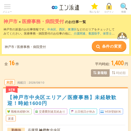
メニュー
気になる!
ログイン
検索
神戸市
×
医療事務・病院受付
のお仕事一覧
神戸市の派遣のお仕事情報です。
中央区
、
西区
、
東灘区
などのエリアをチェックして
みてください。医療事務・病院受付のお仕事の他に、
介護関連
、
看護助手
、
保育士
な
どを取り揃えています。さらに、
短期
・
単発
などの期間や、
職種未経験OK
などのこだ
わり条件で絞り込んでいただけます。職種辞典：
医療事務・病院受付のお仕事とは？
条件の変更
とは？
神戸市 / 医療事務・病院受付
16
1,400
全
件
平均時給:
円
時給順
新着順
未読
掲載日
2026/08/10
NEW
【神戸市中央区エリア／医療事務】未経験歓
迎！時給1600円
職種未経験OK
交通費別途支給あり
土日祝日が休み
WEB登録OK
派遣
兵庫県
中央区
神戸市
勤務地