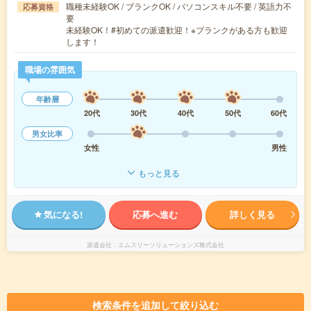
職種未経験OK / ブランクOK / パソコンスキル不要 / 英語力不
応募資格
要
未経験OK！#初めての派遣歓迎！※ブランクがある方も歓迎
します！
職場の雰囲気
年齢層
20代
30代
40代
50代
60代
男女比率
女性
男性
もっと見る
気になる!
応募へ進む
詳しく見る
派遣会社
エムスリーソリューションズ株式会社
検索条件を追加して絞り込む