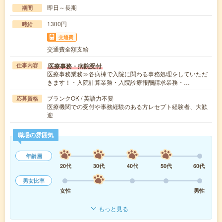
即日～長期
期間
1300円
時給
交通費
交通費全額支給
医療事務・病院受付
仕事内容
医療事務業務≫各病棟で入院に関わる事務処理をしていただ
きます！・入院計算業務・入院診療報酬請求業務・…
ブランクOK / 英語力不要
応募資格
医療機関での受付や事務経験のある方レセプト経験者、大歓
迎
職場の雰囲気
年齢層
20代
30代
40代
50代
60代
男女比率
女性
男性
もっと見る