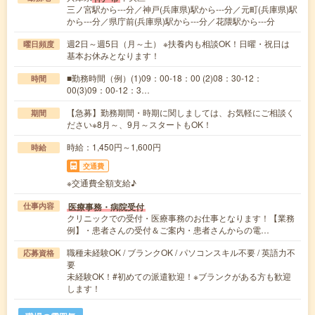
三ノ宮駅から---分／神戸(兵庫県)駅から---分／元町(兵庫県)駅
から---分／県庁前(兵庫県)駅から---分／花隈駅から---分
週2日～週5日（月～土） ※扶養内も相談OK！日曜・祝日は
曜日頻度
基本お休みとなります！
■勤務時間（例）(1)09：00-18：00 (2)08：30-12：
時間
00(3)09：00-12：3…
【急募】勤務期間・時期に関しましては、お気軽にご相談く
期間
ださい※8月～、9月～スタートもOK！
時給：1,450円～1,600円
時給
交通費
※交通費全額支給♪
医療事務・病院受付
仕事内容
クリニックでの受付・医療事務のお仕事となります！【業務
例】・患者さんの受付＆ご案内・患者さんからの電…
職種未経験OK / ブランクOK / パソコンスキル不要 / 英語力不
応募資格
要
未経験OK！#初めての派遣歓迎！※ブランクがある方も歓迎
します！