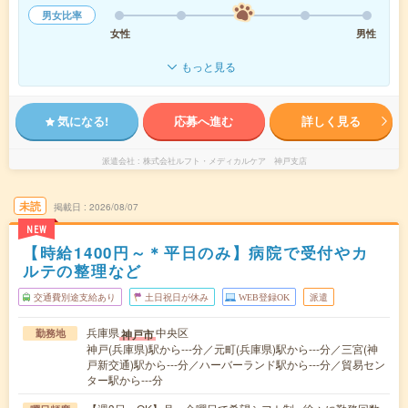
男女比率
女性
男性
もっと見る
気になる!
応募へ進む
詳しく見る
派遣会社
株式会社ルフト・メディカルケア 神戸支店
未読
掲載日
2026/08/07
NEW
【時給1400円～＊平日のみ】病院で受付やカ
ルテの整理など
交通費別途支給あり
土日祝日が休み
WEB登録OK
派遣
兵庫県
中央区
神戸市
勤務地
神戸(兵庫県)駅から---分／元町(兵庫県)駅から---分／三宮(神
戸新交通)駅から---分／ハーバーランド駅から---分／貿易セン
ター駅から---分