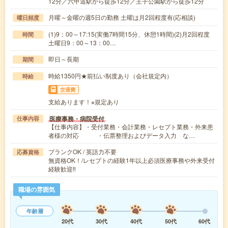
12分／六甲道駅から徒歩12分／王子公園駅から徒歩12分
月曜～金曜の週5日の勤務 土曜は月2回程度有(応相談)
曜日頻度
(1)9：00～17:15(実働7時間15分、休憩1時間)(2)月2回程度
時間
土曜日9：00～13：00…
即日～長期
期間
時給1350円★前払い制度あり（会社規定内）
時給
交通費
支給あります！※規定あり
医療事務・病院受付
仕事内容
【仕事内容】・受付業務・会計業務・レセプト業務・外来患
者様の対応 ・伝票整理およびデータ入力 な…
ブランクOK / 英語力不要
応募資格
無資格OK！/レセプトの経験1年以上必須医療事務や外来受付
経験歓迎‼
職場の雰囲気
年齢層
20代
30代
40代
50代
60代