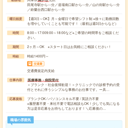
田尾寺駅から---分／道場南口駅から---分／山の街駅から---分
／鈴蘭台西口駅から---分
【週3日～OK】月～金曜日で希望シフト制 ※徐々に勤務回数
曜日頻度
を増やしていくことも可能です！（最初は週3日からなど）
8:00～17:009:00～18:00など※ご希望の時間帯をご相談くだ
時間
さい。
2ヶ月～OK ※スタート日はお気軽にご相談ください！
期間
時給1400円～
時給
交通費
交通費規定内支給
医療事務・病院受付
仕事内容
＜ブランク・社会復帰歓迎！＞クリニックでの診察予約の受
付とそれに伴うシンプルな事務のお仕事です。ー具…
ブランクOK / パソコンスキル不要 / 英語力不要
応募資格
※履歴書不要・来社不要で電話相談もOK！少しでも気になる
方は是非応募をお待ちしております！＼応募後の…
職場の雰囲気