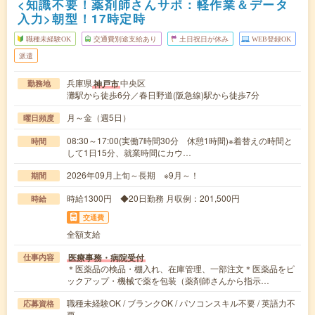
<知識不要！薬剤師さんサポ：軽作業＆データ
入力>朝型！17時定時
職種未経験OK
交通費別途支給あり
土日祝日が休み
WEB登録OK
派遣
兵庫県
中央区
神戸市
勤務地
灘駅から徒歩6分／春日野道(阪急線)駅から徒歩7分
月～金（週5日）
曜日頻度
08:30～17:00(実働7時間30分 休憩1時間)※着替えの時間と
時間
して1日15分、就業時間にカウ…
2026年09月上旬～長期 ※9月～！
期間
時給1300円 ◆20日勤務 月収例：201,500円
時給
交通費
全額支給
医療事務・病院受付
仕事内容
＊医薬品の検品・棚入れ、在庫管理、一部注文＊医薬品をピ
ックアップ・機械で薬を包装（薬剤師さんから指示…
職種未経験OK / ブランクOK / パソコンスキル不要 / 英語力不
応募資格
要