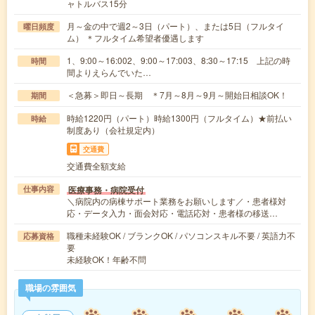
ャトルバス15分
月～金の中で週2～3日（パート）、または5日（フルタイ
曜日頻度
ム） ＊フルタイム希望者優遇します
1、9:00～16:002、9:00～17:003、8:30～17:15 上記の時
時間
間よりえらんでいた…
＜急募＞即日～長期 ＊7月～8月～9月～開始日相談OK！
期間
時給1220円（パート）時給1300円（フルタイム）★前払い
時給
制度あり（会社規定内）
交通費
交通費全額支給
医療事務・病院受付
仕事内容
＼病院内の病棟サポート業務をお願いします／・患者様対
応・データ入力・面会対応・電話応対・患者様の移送…
職種未経験OK / ブランクOK / パソコンスキル不要 / 英語力不
応募資格
要
未経験OK！年齢不問
職場の雰囲気