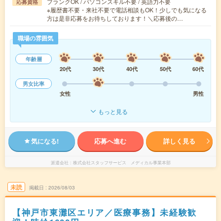
ブランクOK / パソコンスキル不要 / 英語力不要
応募資格
※履歴書不要・来社不要で電話相談もOK！少しでも気になる
方は是非応募をお待ちしております！＼応募後の…
職場の雰囲気
年齢層
20代
30代
40代
50代
60代
男女比率
女性
男性
もっと見る
気になる!
応募へ進む
詳しく見る
派遣会社
株式会社スタッフサービス メディカル事業本部
未読
掲載日
2026/08/03
【神戸市東灘区エリア／医療事務】未経験歓