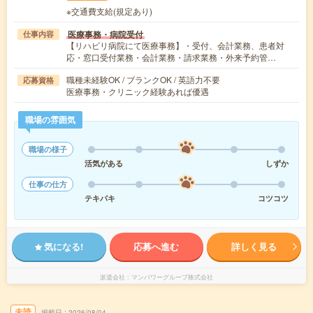
※交通費支給(規定あり)
医療事務・病院受付
仕事内容
【リハビリ病院にて医療事務】・受付、会計業務、患者対
応・窓口受付業務・会計業務・請求業務・外来予約管…
職種未経験OK / ブランクOK / 英語力不要
応募資格
医療事務・クリニック経験あれば優遇
職場の雰囲気
職場の様子
活気がある
しずか
仕事の仕方
テキパキ
コツコツ
気になる!
応募へ進む
詳しく見る
派遣会社
マンパワーグループ株式会社
未読
掲載日
2026/08/04