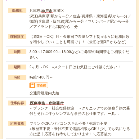
兵庫県
東灘区
神戸市
勤務地
深江(兵庫県)駅から---分／住吉(兵庫県・東海道)駅から---分／
御影(兵庫県・阪急線)駅から---分／マリンパーク駅から---分
／アイランド北口駅から---分
【週3日～OK】月～金曜日で希望シフト制 ※徐々に勤務回数
曜日頻度
を増やしていくことも可能です！（最初は週3日からなど）
8:00～17:009:00～18:00など※ご希望の時間帯をご相談くだ
時間
さい。
2ヶ月～OK ※スタート日はお気軽にご相談ください！
期間
時給1400円～
時給
交通費
交通費規定内支給
医療事務・病院受付
仕事内容
＜ブランク・社会復帰歓迎！＞クリニックでの診察予約の受
付とそれに伴うシンプルな事務のお仕事です。ー具…
ブランクOK / パソコンスキル不要 / 英語力不要
応募資格
※履歴書不要・来社不要で電話相談もOK！少しでも気になる
方は是非応募をお待ちしております！＼応募後の…