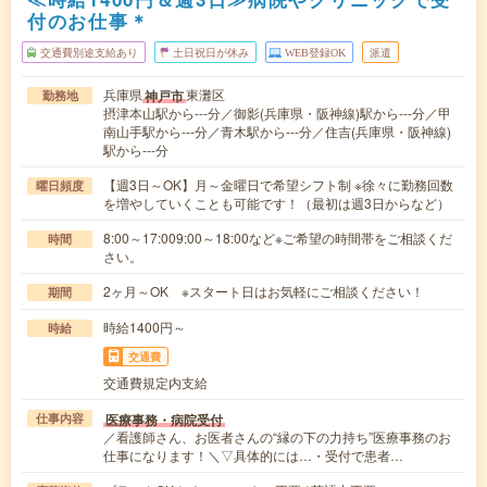
付のお仕事＊
交通費別途支給あり
土日祝日が休み
WEB登録OK
派遣
兵庫県
東灘区
神戸市
勤務地
摂津本山駅から---分／御影(兵庫県・阪神線)駅から---分／甲
南山手駅から---分／青木駅から---分／住吉(兵庫県・阪神線)
駅から---分
【週3日～OK】月～金曜日で希望シフト制 ※徐々に勤務回数
曜日頻度
を増やしていくことも可能です！（最初は週3日からなど）
8:00～17:009:00～18:00など※ご希望の時間帯をご相談くだ
時間
さい。
2ヶ月～OK ※スタート日はお気軽にご相談ください！
期間
時給1400円～
時給
交通費
交通費規定内支給
医療事務・病院受付
仕事内容
／看護師さん、お医者さんの“縁の下の力持ち”医療事務のお
仕事になります！＼▽具体的には…・受付で患者…