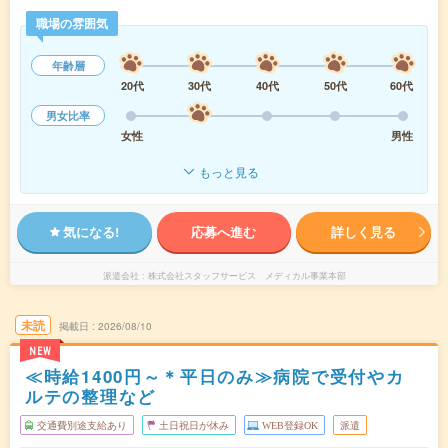
職場の雰囲気
年齢層
20代
30代
40代
50代
60代
男女比率
女性
男性
もっと見る
気になる!
応募へ進む
詳しく見る
派遣会社
株式会社スタッフサービス メディカル事業本部
未読
掲載日
2026/08/10
NEW
≪時給1400円～＊平日のみ≫病院で受付やカ
ルテの整理など
交通費別途支給あり
土日祝日が休み
WEB登録OK
派遣