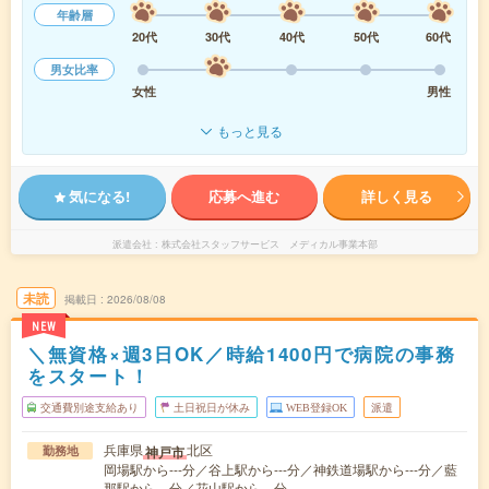
年齢層
20代
30代
40代
50代
60代
男女比率
女性
男性
もっと見る
気になる!
応募へ進む
詳しく見る
派遣会社
株式会社スタッフサービス メディカル事業本部
未読
掲載日
2026/08/08
NEW
＼無資格×週3日OK／時給1400円で病院の事務
をスタート！
交通費別途支給あり
土日祝日が休み
WEB登録OK
派遣
兵庫県
北区
神戸市
勤務地
岡場駅から---分／谷上駅から---分／神鉄道場駅から---分／藍
那駅から---分／花山駅から---分