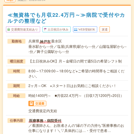
≪無資格でも月収22.4万円～≫病院で受付やカ
ルテの整理など
交通費別途支給あり
土日祝日が休み
WEB登録OK
派遣
兵庫県
垂水区
神戸市
勤務地
垂水駅から---分／塩屋(兵庫県)駅から---分／山陽塩屋駅から--
-分／舞子公園駅から---分
【土日祝休みOK】月～金曜日の間で週5日の希望シフト制
曜日頻度
8:00～17:009:00～18:00など※ご希望の時間帯をご相談くだ
時間
さい。
2ヶ月～OK ※スタート日はお気軽にご相談ください！
期間
時給1400円～ ■月収22.4万円～（日収1万1200円×20日）
時給
交通費
交通費規定内支給
医療事務・病院受付
仕事内容
／看護師さん、お医者さんの“縁の下の力持ち”医療事務のお
仕事になります！＼▽具体的には…・受付で患者…