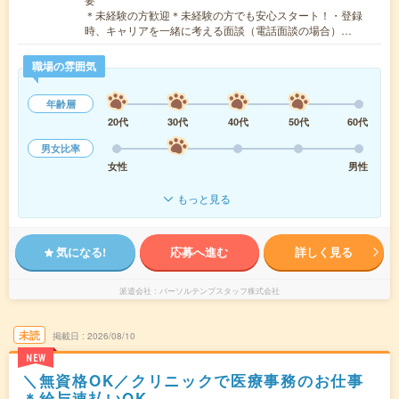
＊未経験の方歓迎＊未経験の方でも安心スタート！・登録
時、キャリアを一緒に考える面談（電話面談の場合）…
職場の雰囲気
年齢層
20代
30代
40代
50代
60代
男女比率
女性
男性
もっと見る
気になる!
応募へ進む
詳しく見る
派遣会社
パーソルテンプスタッフ株式会社
未読
掲載日
2026/08/10
NEW
＼無資格OK／クリニックで医療事務のお仕事
＊給与速払いOK