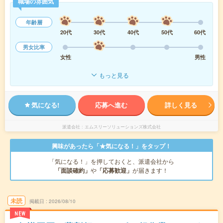
職場の雰囲気
年齢層
20代
30代
40代
50代
60代
男女比率
女性
男性
もっと見る
気になる!
応募へ進む
詳しく見る
派遣会社
エムスリーソリューションズ株式会社
興味があったら「★気になる！」をタップ！
「気になる！」を押しておくと、派遣会社から
「面談確約」
や
「応募歓迎」
が届きます！
未読
掲載日
2026/08/10
NEW