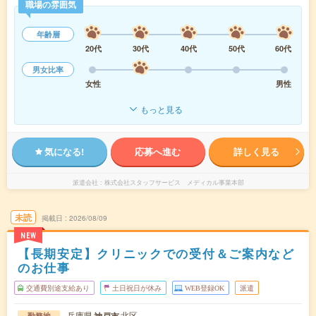
職場の雰囲気
年齢層
20代
30代
40代
50代
60代
男女比率
女性
男性
もっと見る
気になる!
応募へ進む
詳しく見る
派遣会社
株式会社スタッフサービス メディカル事業本部
未読
掲載日
2026/08/09
NEW
【長期安定】クリニックでの受付＆ご案内など
のお仕事
交通費別途支給あり
土日祝日が休み
WEB登録OK
派遣
兵庫県
北区
神戸市
勤務地