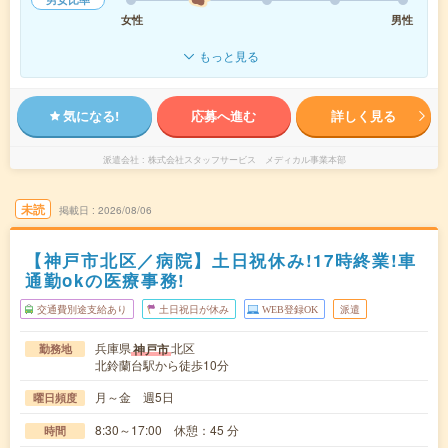
女性
男性
もっと見る
気になる!
応募へ進む
詳しく見る
派遣会社
株式会社スタッフサービス メディカル事業本部
未読
掲載日
2026/08/06
【神戸市北区／病院】土日祝休み!17時終業!車
通勤okの医療事務!
交通費別途支給あり
土日祝日が休み
WEB登録OK
派遣
兵庫県
北区
神戸市
勤務地
北鈴蘭台駅から徒歩10分
月～金 週5日
曜日頻度
8:30～17:00 休憩：45 分
時間