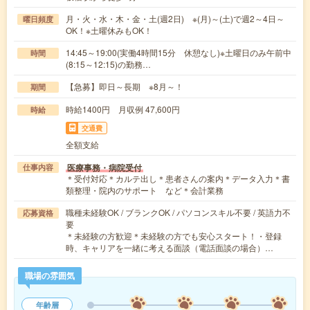
月・火・水・木・金・土(週2日) ※(月)～(土)で週2～4日～
曜日頻度
OK！※土曜休みもOK！
14:45～19:00(実働4時間15分 休憩なし)※土曜日のみ午前中
時間
(8:15～12:15)の勤務…
【急募】即日～長期 ※8月～！
期間
時給1400円 月収例 47,600円
時給
交通費
全額支給
医療事務・病院受付
仕事内容
＊受付対応＊カルテ出し＊患者さんの案内＊データ入力＊書
類整理・院内のサポート など＊会計業務
職種未経験OK / ブランクOK / パソコンスキル不要 / 英語力不
応募資格
要
＊未経験の方歓迎＊未経験の方でも安心スタート！・登録
時、キャリアを一緒に考える面談（電話面談の場合）…
職場の雰囲気
年齢層