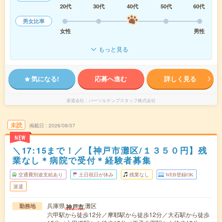
20代
30代
40代
50代
60代
男女比率
女性
男性
もっと見る
気になる!
応募へ進む
詳しく見る
派遣会社
パーソルテンプスタッフ株式会社
未読
掲載日
2026/08/07
NEW
＼17:15まで！／【神戸市灘区/１３５０円】残
業なし＊病院で受付＊経験者募集
交通費別途支給あり
土日祝日が休み
残業なし
WEB登録OK
派遣
兵庫県
灘区
神戸市
勤務地
六甲駅から徒歩12分／摩耶駅から徒歩12分／大石駅から徒歩