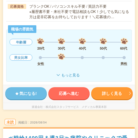
ブランクOK / パソコンスキル不要 / 英語力不要
応募資格
※履歴書不要・来社不要で電話相談もOK！少しでも気になる
方は是非応募をお待ちしております！＼応募後の…
職場の雰囲気
年齢層
20代
30代
40代
50代
60代
男女比率
女性
男性
もっと見る
気になる!
応募へ進む
詳しく見る
派遣会社
株式会社スタッフサービス メディカル事業本部
未読
掲載日
2026/08/04
≪時給1400円＆週3日≫病院やクリニックで受