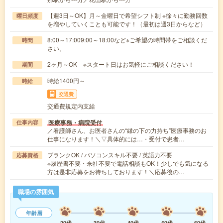
【週3日～OK】月～金曜日で希望シフト制 ※徐々に勤務回数
曜日頻度
を増やしていくことも可能です！（最初は週3日からなど）
8:00～17:009:00～18:00など※ご希望の時間帯をご相談くだ
時間
さい。
2ヶ月～OK ※スタート日はお気軽にご相談ください！
期間
時給1400円～
時給
交通費
交通費規定内支給
医療事務・病院受付
仕事内容
／看護師さん、お医者さんの“縁の下の力持ち”医療事務のお
仕事になります！＼▽具体的には…・受付で患者…
ブランクOK / パソコンスキル不要 / 英語力不要
応募資格
※履歴書不要・来社不要で電話相談もOK！少しでも気になる
方は是非応募をお待ちしております！＼応募後の…
職場の雰囲気
年齢層
20代
30代
40代
50代
60代