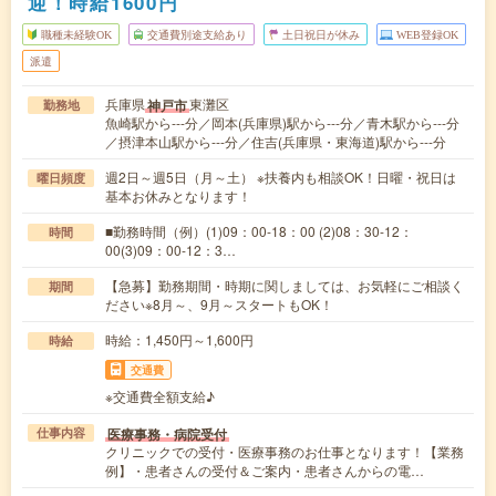
迎！時給1600円
職種未経験OK
交通費別途支給あり
土日祝日が休み
WEB登録OK
派遣
兵庫県
東灘区
神戸市
勤務地
魚崎駅から---分／岡本(兵庫県)駅から---分／青木駅から---分
／摂津本山駅から---分／住吉(兵庫県・東海道)駅から---分
週2日～週5日（月～土） ※扶養内も相談OK！日曜・祝日は
曜日頻度
基本お休みとなります！
■勤務時間（例）(1)09：00-18：00 (2)08：30-12：
時間
00(3)09：00-12：3…
【急募】勤務期間・時期に関しましては、お気軽にご相談く
期間
ださい※8月～、9月～スタートもOK！
時給：1,450円～1,600円
時給
交通費
※交通費全額支給♪
医療事務・病院受付
仕事内容
クリニックでの受付・医療事務のお仕事となります！【業務
例】・患者さんの受付＆ご案内・患者さんからの電…