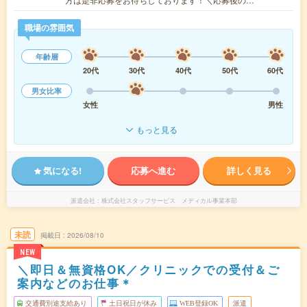
職場の雰囲気
年齢層
20代
30代
40代
50代
60代
男女比率
女性
男性
もっと見る
気になる!
応募へ進む
詳しく見る
派遣会社
株式会社スタッフサービス メディカル事業本部
未読
掲載日
2026/08/10
NEW
＼即日＆無資格OK／クリニックでの受付＆ご
案内などのお仕事＊
交通費別途支給あり
土日祝日が休み
WEB登録OK
派遣