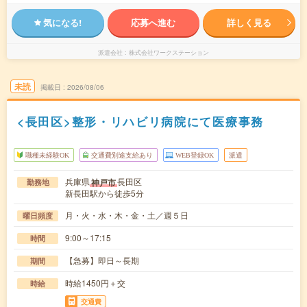
気になる!
応募へ進む
詳しく見る
派遣会社
株式会社ワークステーション
未読
掲載日
2026/08/06
<長田区>整形・リハビリ病院にて医療事務
職種未経験OK
交通費別途支給あり
WEB登録OK
派遣
兵庫県
長田区
神戸市
勤務地
新長田駅から徒歩5分
月・火・水・木・金・土／週５日
曜日頻度
9:00～17:15
時間
【急募】即日～長期
期間
時給1450円＋交
時給
交通費