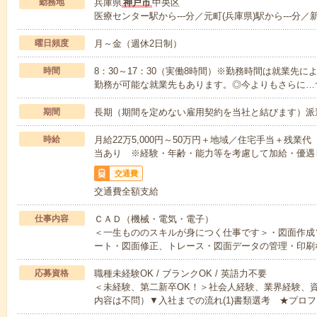
勤務地
兵庫県
神戸市
中央区
医療センター駅から---分／元町(兵庫県)駅から---分／新
曜日頻度
月～金（週休2日制）
時間
8：30～17：30（実働8時間）※勤務時間は就業先
勤務が可能な就業先もあります。◎今よりもさらに…
期間
長期（期間を定めない雇用契約を当社と結びます）派
時給
月給22万5,000円～50万円＋地域／住宅手当＋残
当あり ※経験・年齢・能力等を考慮して加給・優遇
交通費
交通費全額支給
仕事内容
ＣＡＤ（機械・電気・電子）
＜一生もののスキルが身につく仕事です＞・図面作成
ート・図面修正、トレース・図面データの管理・印刷
応募資格
職種未経験OK / ブランクOK / 英語力不要
＜未経験、第二新卒OK！＞社会人経験、業界経験、
内容は不問）▼入社までの流れ(1)書類選考 ★プロフ