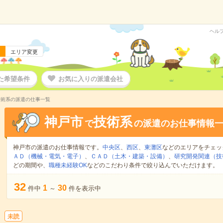
ヘル
エリア変更
た希望条件
お気に入りの派遣会社
技術系の派遣の仕事一覧
神戸市
技術系
で
の派遣のお仕事情報
神戸市の派遣のお仕事情報です。
中央区
、
西区
、
東灘区
などのエリアをチェッ
ＡＤ（機械・電気・電子）
、
ＣＡＤ（土木・建築・設備）
、
研究開発関連（技
どの期間や、
職種未経験OK
などのこだわり条件で絞り込んでいただけます。
32
1
30
件中
～
件を表示中
未読