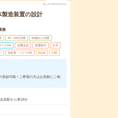
No.JCTWJ0910514
体製造装置の設計
業務
要
40～50代活躍
60歳以上活躍
ワークOK
交費支給
車通勤可
大手
ン
自転車・バイクOK
Excel
CAD
話での登録可能！ご希望の方はお気軽にご相
志染駅から車18分