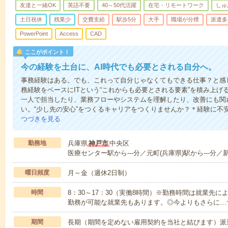
友達と一緒OK
英語不要
40～50代活躍
在宅・リモートワーク
しゅ
土日祝休
残業少
交費支給
駅歩5分
大手
職場が分煙
派遣多
PowerPoint
Access
CAD
ここがポイント！
今の経験を土台に、AI時代でも必要とされる自分へ。
事務経験はある。でも、これって自分じゃなくてもできる仕事？と感
務経験をベースにITという“これからも必要とされる要素”を積み上げる
一人で担当したり、業務フローやシステムを理解したり、改善にも関
い。“少し先の安心”をつくるキャリアをつくりませんか？＊経験に不
つづきを見る
勤務地
兵庫県
神戸市
中央区
医療センター駅から---分／元町(兵庫県)駅から---分／新
曜日頻度
月～金（週休2日制）
時間
8：30～17：30（実働8時間）※勤務時間は就業先
勤務が可能な就業先もあります。◎今よりもさらに…
期間
長期（期間を定めない雇用契約を当社と結びます）派