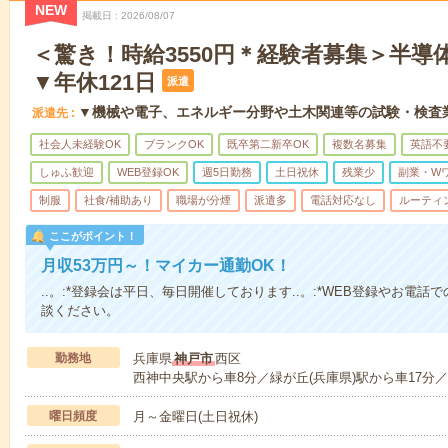
NEW
掲載日
2026/08/07
＜驚き！時給3550円＊経験者募集＞半導
▼年休121日
派遣
▼機械や電子、エネルギー分野や土木関連等の試験・検査
派遣先
社会人未経験OK
ブランクOK
既卒第二新卒OK
複数名募集
英語不
しゅふ歓迎
WEB登録OK
週5日勤務
土日祝休
残業少
副業・W
制服
社食/補助あり
職場が分煙
派遣多
電話対応なし
ルーティ
ここがポイント！
月収53万円～！マイカー通勤OK！
..。:*登録会は平日、毎日開催しております..。:*WEB登録やお電
談ください。
勤務地
兵庫県
神戸市
西区
西神中央駅から車8分／緑が丘(兵庫県)駅から車17分／
曜日頻度
月～金曜日(土日祝休)