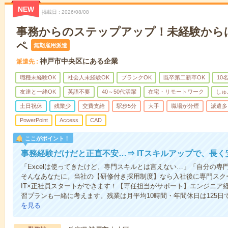
NEW
掲載日
2026/08/08
事務からのステップアップ！未経験から
ペ
無期雇用派遣
神戸市中央区にある企業
派遣先
職種未経験OK
社会人未経験OK
ブランクOK
既卒第二新卒OK
10
友達と一緒OK
英語不要
40～50代活躍
在宅・リモートワーク
しゅ
土日祝休
残業少
交費支給
駅歩5分
大手
職場が分煙
派遣多
PowerPoint
Access
CAD
ここがポイント！
事務経験だけだと正直不安…⇒ ITスキルアップで、長
「Excelは使ってきたけど、専門スキルとは言えない…」「自分の
そんなあなたに。当社の【研修付き採用制度】なら入社後に専門スク
IT×正社員スタートができます！【専任担当がサポート】エンジニア
習プランも一緒に考えます。残業は月平均10時間・年間休日は125
を見る