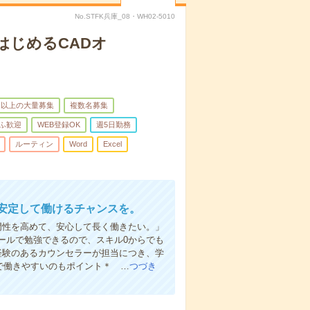
No.STFK兵庫_08・WH02-5010
はじめるCADオ
名以上の大量募集
複数名募集
ふ歓迎
WEB登録OK
週5日勤務
ルーティン
Word
Excel
く安定して働けるチャンスを。
専門性を高めて、安心して長く働きたい。」
ールで勉強できるので、スキル0からでも
経験のあるカウンセラーが担当につき、学
日で働きやすいのもポイント＊ …
つづき