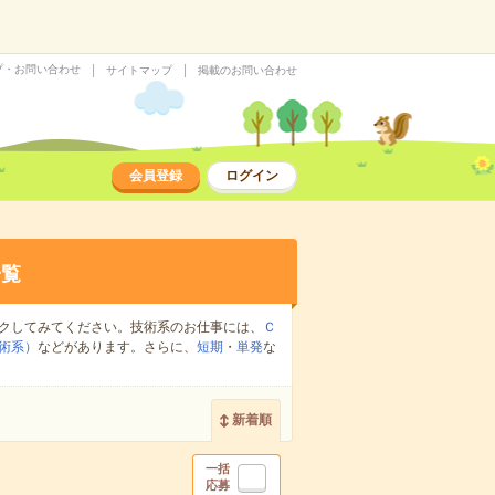
プ・お問い合わせ
サイトマップ
掲載のお問い合わせ
会員登録
ログイン
一覧
クしてみてください。技術系のお仕事には、
Ｃ
術系）
などがあります。さらに、
短期
・
単発
な
新着順
一括
応募