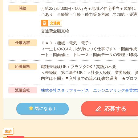
時給
月給22万5,000円～50万円＋地域／住宅手当＋残
当あり ※経験・年齢・能力等を考慮して加給・優遇
交通費
交通費全額支給
仕事内容
ＣＡＤ（機械・電気・電子）
＜一生もののスキルが身につく仕事です＞・図面作成
ート・図面修正、トレース・図面データの管理・印刷
応募資格
職種未経験OK / ブランクOK / 英語力不要
＜未経験、第二新卒OK！＞社会人経験、業界経験、
内容は不問）▼入社までの流れ(1)書類選考 ★プロフ
派遣会社
株式会社スタッフサービス エンジニアリング事業本
応募する
気になる！
未読