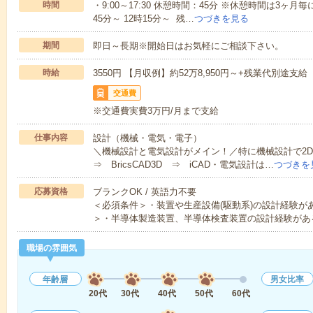
時間
・9:00～17:30 休憩時間：45分 ※休憩時間は3ヶ月
45分～ 12時15分～ 残…
つづきを見る
期間
即日～長期※開始日はお気軽にご相談下さい。
時給
3550円 【月収例】約52万8,950円～+残業代別途支給
交通費
※交通費実費3万円/月まで支給
仕事内容
設計（機械・電気・電子）
＼機械設計と電気設計がメイン！／特に機械設計で2
⇒ BricsCAD3D ⇒ iCAD・電気設計は…
つづきを
応募資格
ブランクOK / 英語力不要
＜必須条件＞・装置や生産設備(駆動系)の設計経験が
＞・半導体製造装置、半導体検査装置の設計経験があ
職場の雰囲気
年齢層
男女比率
20代
30代
40代
50代
60代