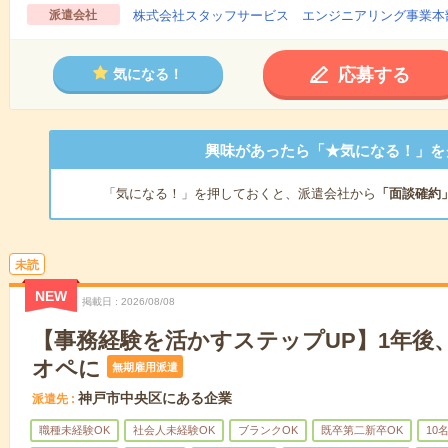
派遣会社
株式会社スタッフサービス エンジニアリング事業本
応募する
気になる！
興味があったら「★気になる！」を
「気になる！」を押しておくと、派遣会社から
「面談確約
未読
NEW
掲載日
2026/08/08
【事務経験を活かすステップUP】1年後
オペに
無期雇用派遣
神戸市中央区にある企業
派遣先
職種未経験OK
社会人未経験OK
ブランクOK
既卒第二新卒OK
10