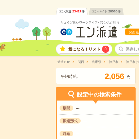
エン派遣
23427
件
エンバイト
28905
件
ちょうど良いワークライフバランスが叶う
関西版
気になる！リスト
0
保存し
派遣TOP
関西
兵庫県
神戸市
神戸市 
,
2
0
5
6
平均時給:
円
設定中の検索条件
期間
---
派遣形式
---
時給
---