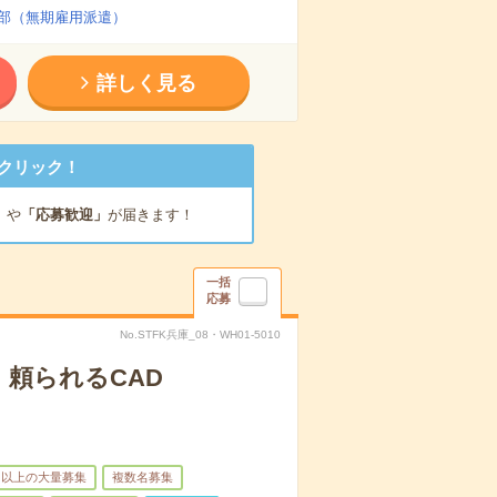
部（無期雇用派遣）
詳しく見る
クリック！
」
や
「応募歓迎」
が届きます！
一括
応募
No.STFK兵庫_08・WH01-5010
、頼られるCAD
名以上の大量募集
複数名募集