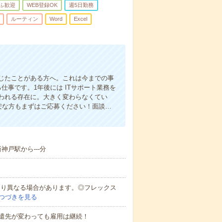
ふ歓迎
WEB登録OK
週5日勤務
ルーティン
Word
Excel
じたことがある方へ。これは今までの事
仕事です。1年後には ITサポート業務を
われる存在に。大きく変わらなくてい
安な方もまずはご応募ください！面談…
神戸駅から---分
により異なる場合があります。◎フレックス
つづきを見る
遣先が変わっても雇用は継続！