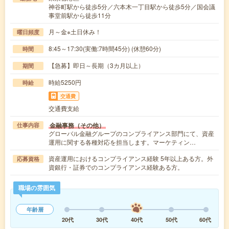
神谷町駅から徒歩5分／六本木一丁目駅から徒歩5分／国会議
事堂前駅から徒歩11分
月～金※土日休み！
曜日頻度
8:45～17:30(実働:7時間45分) (休憩60分)
時間
【急募】即日～長期（3カ月以上）
期間
時給5250円
時給
交通費
交通費支給
金融事務（その他）
仕事内容
グローバル金融グループのコンプライアンス部門にて、資産
運用に関する各種対応を担当します。マーケティン…
資産運用におけるコンプライアンス経験 5年以上ある方。外
応募資格
資銀行・証券でのコンプライアンス経験ある方。
職場の雰囲気
年齢層
20代
30代
40代
50代
60代