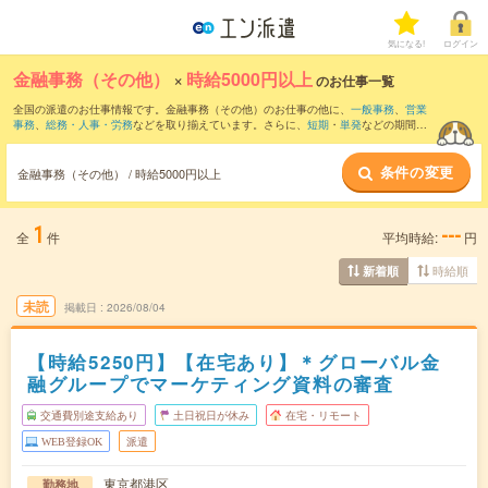
気になる!
ログイン
金融事務（その他）
×
時給5000円以上
のお仕事一覧
全国の派遣のお仕事情報です。金融事務（その他）のお仕事の他に、
一般事務
、
営業
事務
、
総務・人事・労務
などを取り揃えています。さらに、
短期
・
単発
などの期間
や、
職種未経験OK
などのこだわり条件で絞り込んでいただけます。
条件の変更
金融事務（その他） / 時給5000円以上
1
---
全
件
平均時給:
円
時給順
新着順
未読
掲載日
2026/08/04
【時給5250円】【在宅あり】＊グローバル金
融グループでマーケティング資料の審査
交通費別途支給あり
土日祝日が休み
在宅・リモート
WEB登録OK
派遣
東京都港区
勤務地