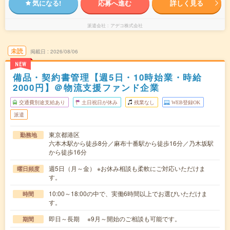
気になる!
応募へ進む
詳しく見る
派遣会社
アデコ株式会社
未読
掲載日
2026/08/06
NEW
備品・契約書管理【週5日・10時始業・時給
2000円】＠物流支援ファンド企業
交通費別途支給あり
土日祝日が休み
残業なし
WEB登録OK
派遣
東京都港区
勤務地
六本木駅から徒歩8分／麻布十番駅から徒歩16分／乃木坂駅
から徒歩16分
週5日（月～金） ※お休み相談も柔軟にご対応いただけま
曜日頻度
す。
10:00～18:00の中で、実働6時間以上でお選びいただけま
時間
す。
即日～長期 ※9月～開始のご相談も可能です。
期間