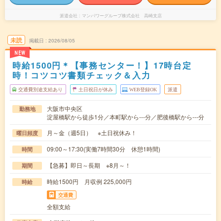
派遣会社
マンパワーグループ株式会社 高崎支店
未読
掲載日
2026/08/05
NEW
時給1500円＊【事務センター！】17時台定
時！コツコツ書類チェック＆入力
交通費別途支給あり
土日祝日が休み
WEB登録OK
派遣
大阪市中央区
勤務地
淀屋橋駅から徒歩1分／本町駅から---分／肥後橋駅から---分
月～金（週5日） ※土日祝休み！
曜日頻度
09:00～17:30(実働7時間30分 休憩1時間)
時間
【急募】即日～長期 ※8月～！
期間
時給1500円 月収例 225,000円
時給
交通費
全額支給