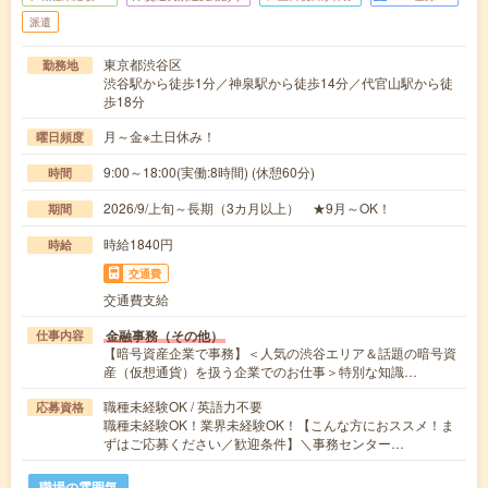
派遣
東京都渋谷区
勤務地
渋谷駅から徒歩1分／神泉駅から徒歩14分／代官山駅から徒
歩18分
月～金※土日休み！
曜日頻度
9:00～18:00(実働:8時間) (休憩60分)
時間
2026/9/上旬～長期（3カ月以上） ★9月～OK！
期間
時給1840円
時給
交通費
交通費支給
金融事務（その他）
仕事内容
【暗号資産企業で事務】＜人気の渋谷エリア＆話題の暗号資
産（仮想通貨）を扱う企業でのお仕事＞特別な知識…
職種未経験OK / 英語力不要
応募資格
職種未経験OK！業界未経験OK！【こんな方におススメ！ま
ずはご応募ください／歓迎条件】＼事務センター…
職場の雰囲気