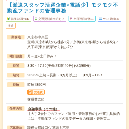
【派遣スタッフ活躍企業×電話少】モクモク不
動産ファンドの管理事務
職種未経験OK
交通費別途支給あり
土日祝日が休み
WEB登録OK
派遣
東京都中央区
勤務地
宝町(東京都)駅から徒歩1分／京橋(東京都)駅から徒歩5分／
八丁堀(東京都)駅から徒歩7分
月～金※土日休み！
曜日頻度
8:30～17:10(実働:7時間40分) (休憩60分)
時間
2026/9/上旬～長期（3カ月以上） ★9月～OK！
期間
時給1850円
時給
交通費
交通費支給
金融事務（その他）
仕事内容
【大手G会社でのファンド運用・管理事務のお仕事】具体的
には、不動産ファンドの収支データの確認・管理業…
職種未経験OK / 英語力不要
応募資格