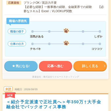
ブランクOK / 英語力不要
応募資格
【必要な経験】一般事務の経験、金融業界での経験 【必
要なスキル】Excel：VLOOKUP関数
職場の雰囲気
職場の様子
活気がある
しずか
仕事の仕方
テキパキ
コツコツ
気になる!
応募へ進む
詳しく見る
派遣会社
株式会社リクルートスタッフィング
未読
掲載日
2026/08/05
NEW
＜紹介予定派遣で正社員へ＞年350万↑大手金
融会社でバックオフィス事務