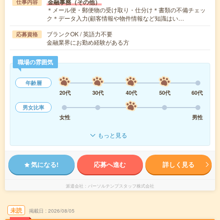
金融事務（その他）
仕事内容
＊メール便・郵便物の受け取り・仕分け＊書類の不備チェッ
ク＊データ入力(顧客情報や物件情報など知識はい…
ブランクOK / 英語力不要
応募資格
金融業界にお勤め経験がある方
職場の雰囲気
年齢層
20代
30代
40代
50代
60代
男女比率
女性
男性
もっと見る
気になる!
応募へ進む
詳しく見る
派遣会社
パーソルテンプスタッフ株式会社
未読
掲載日
2026/08/05