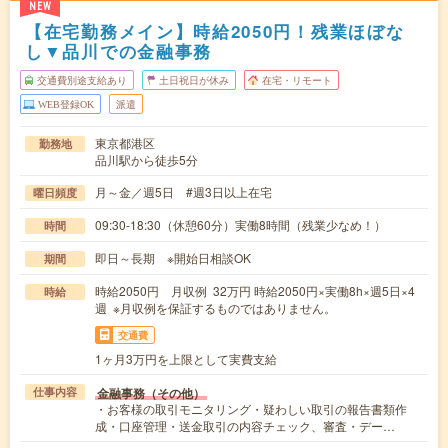
NEW
【在宅勤務メイン】時給2050円！残業ほぼな
し▼品川での金融事務
交通費別途支給あり
土日祝日が休み
在宅・リモート
WEB登録OK
派遣
東京都港区
勤務地
品川駅から徒歩5分
月～金／週5日 #週3日以上在宅
曜日頻度
09:30-18:30（休憩60分）実働8時間（残業少なめ！）
時間
即日～長期 ※開始日相談OK
期間
時給2050円 月収例 32万円 時給2050円×実働8h×週5日×4
時給
週 ※月収例を保証するものではありません。
交通費
1ヶ月3万円を上限として実費支給
金融事務（その他）
仕事内容
・お客様の取引モニタリング・疑わしい取引の報告書類作
成・口座管理・送金取引の内容チェック、審査・デー…