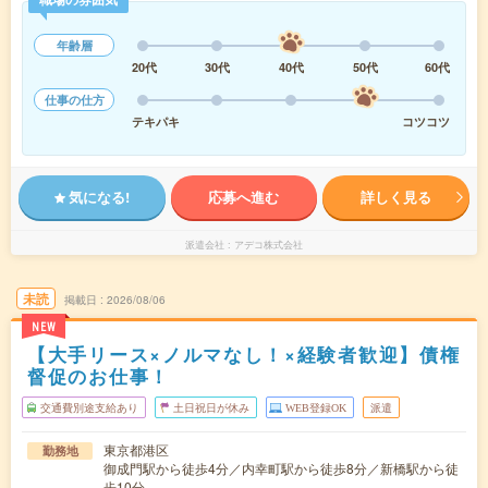
年齢層
20代
30代
40代
50代
60代
仕事の仕方
テキパキ
コツコツ
気になる!
応募へ進む
詳しく見る
派遣会社
アデコ株式会社
未読
掲載日
2026/08/06
NEW
【大手リース×ノルマなし！×経験者歓迎】債権
督促のお仕事！
交通費別途支給あり
土日祝日が休み
WEB登録OK
派遣
東京都港区
勤務地
御成門駅から徒歩4分／内幸町駅から徒歩8分／新橋駅から徒
歩10分