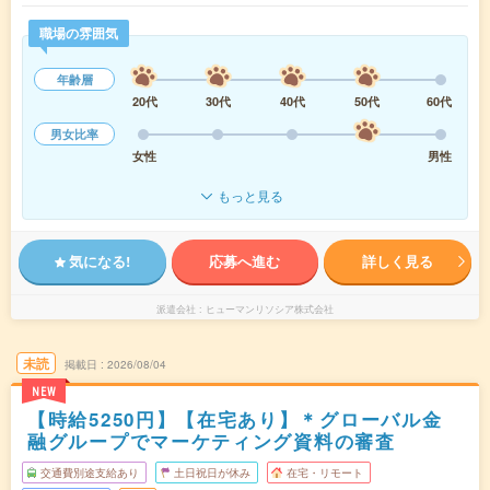
職場の雰囲気
年齢層
20代
30代
40代
50代
60代
男女比率
女性
男性
もっと見る
気になる!
応募へ進む
詳しく見る
派遣会社
ヒューマンリソシア株式会社
未読
掲載日
2026/08/04
NEW
【時給5250円】【在宅あり】＊グローバル金
融グループでマーケティング資料の審査
交通費別途支給あり
土日祝日が休み
在宅・リモート