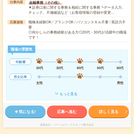
金融事務（その他）
仕事内容
▼証券口座に関する事務＆相続に関する事務┗データ入力、
チェック、不備確認など（お客様情報の登録や変更…
職種未経験OK / ブランクOK / パソコンスキル不要 / 英語力不
応募資格
要
◎何かしらの事務経験がある方◎20代・30代が活躍中の職場
です！
職場の雰囲気
年齢層
20代
30代
40代
50代
60代
男女比率
女性
男性
もっと見る
気になる!
応募へ進む
詳しく見る
派遣会社
パーソルテンプスタッフ株式会社