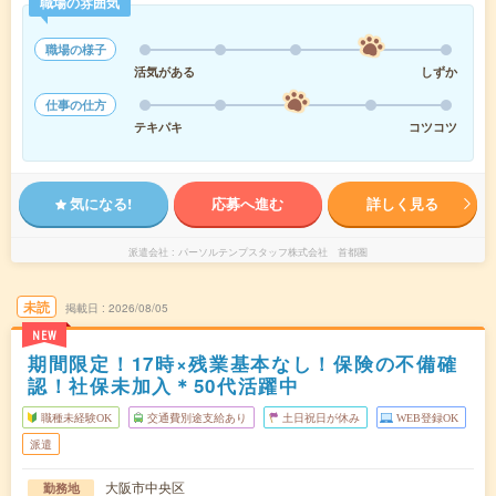
職場の雰囲気
職場の様子
活気がある
しずか
仕事の仕方
テキパキ
コツコツ
気になる!
応募へ進む
詳しく見る
派遣会社
パーソルテンプスタッフ株式会社 首都圏
未読
掲載日
2026/08/05
NEW
期間限定！17時×残業基本なし！保険の不備確
認！社保未加入＊50代活躍中
職種未経験OK
交通費別途支給あり
土日祝日が休み
WEB登録OK
派遣
大阪市中央区
勤務地