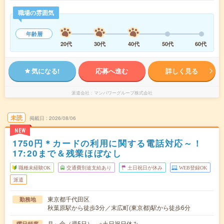
職場の雰囲気
年齢層
20代
30代
40代
50代
60代
気になる!
応募へ進む
詳しく見る
派遣会社
マンパワーグループ株式会社
未読
掲載日
2026/08/06
NEW
1750円＊カードの利用に関する電話対応～！
17:20まで＆残業ほぼなし
職種未経験OK
交通費別途支給あり
土日祝日が休み
WEB登録OK
派遣
東京都千代田区
勤務地
秋葉原駅から徒歩3分／末広町(東京都)駅から徒歩6分
月～金（週5日） ※土日祝日休み
曜日頻度