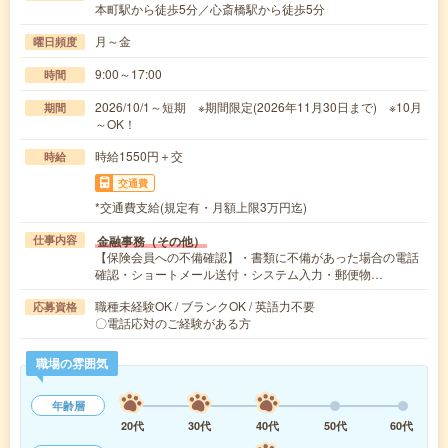
本町駅から徒歩5分／心斎橋駅から徒歩5分
月～金
曜日頻度
9:00～17:00
時間
2026/10/1～短期 ※期間限定(2026年11月30日まで) ※10月
期間
～OK！
時給1550円＋交
時給
交通費
*交通費支給(規定有・月額上限3万円迄)
金融事務（その他）
仕事内容
【保険会員への不備確認】・書類に不備があった場合の電話
確認・ショートメール送付・システム入力・郵便物…
職種未経験OK / ブランクOK / 英語力不要
応募資格
〇電話応対のご経験がある方
職場の雰囲気
年齢層
20代
30代
40代
50代
60代