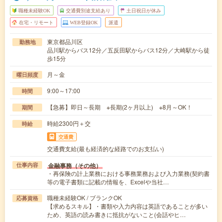
職種未経験OK
交通費別途支給あり
土日祝日が休み
在宅・リモート
WEB登録OK
派遣
東京都品川区
勤務地
品川駅からバス12分／五反田駅からバス12分／大崎駅から徒
歩15分
月～金
曜日頻度
9:00～17:00
時間
【急募】即日～長期 ※長期(2ヶ月以上) ※8月～OK！
期間
時給2300円＋交
時給
交通費
交通費支給(最も経済的な経路でのお支払い)
金融事務（その他）
仕事内容
・再保険の計上業務における事務業務および入力業務(契約書
等の電子書類に記載の情報を、Excelや当社…
職種未経験OK / ブランクOK
応募資格
【求めるスキル】・書類や入力内容は英語であることが多い
ため、英語の読み書きに抵抗がないこと(会話やヒ…