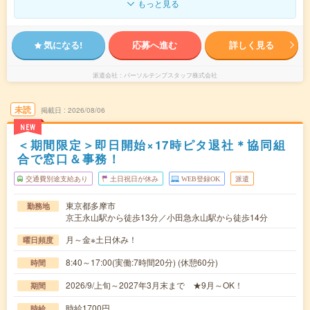
もっと見る
気になる!
応募へ進む
詳しく見る
派遣会社
パーソルテンプスタッフ株式会社
未読
掲載日
2026/08/06
NEW
＜期間限定＞即日開始×17時ピタ退社＊協同組
合で窓口＆事務！
交通費別途支給あり
土日祝日が休み
WEB登録OK
派遣
東京都多摩市
勤務地
京王永山駅から徒歩13分／小田急永山駅から徒歩14分
月～金※土日休み！
曜日頻度
8:40～17:00(実働:7時間20分) (休憩60分)
時間
2026/9/上旬～2027年3月末まで ★9月～OK！
期間
時給1700円
時給