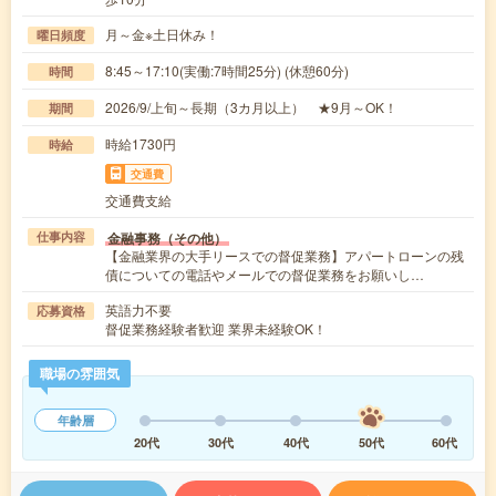
月～金※土日休み！
曜日頻度
8:45～17:10(実働:7時間25分) (休憩60分)
時間
2026/9/上旬～長期（3カ月以上） ★9月～OK！
期間
時給1730円
時給
交通費
交通費支給
金融事務（その他）
仕事内容
【金融業界の大手リースでの督促業務】アパートローンの残
債についての電話やメールでの督促業務をお願いし…
英語力不要
応募資格
督促業務経験者歓迎 業界未経験OK！
職場の雰囲気
年齢層
20代
30代
40代
50代
60代