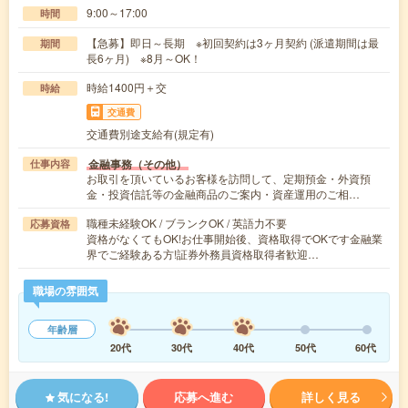
9:00～17:00
時間
【急募】即日～長期 ※初回契約は3ヶ月契約 (派遣期間は最
期間
長6ヶ月) ※8月～OK！
時給1400円＋交
時給
交通費
交通費別途支給有(規定有)
金融事務（その他）
仕事内容
お取引を頂いているお客様を訪問して、定期預金・外資預
金・投資信託等の金融商品のご案内・資産運用のご相…
職種未経験OK / ブランクOK / 英語力不要
応募資格
資格がなくてもOK!お仕事開始後、資格取得でOKです金融業
界でご経験ある方!証券外務員資格取得者歓迎…
職場の雰囲気
年齢層
20代
30代
40代
50代
60代
気になる!
応募へ進む
詳しく見る