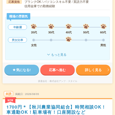
ブランクOK / パソコンスキル不要 / 英語力不要
応募資格
信用金庫での勤務経験
職場の雰囲気
年齢層
20代
30代
40代
50代
60代
男女比率
女性
男性
もっと見る
気になる!
応募へ進む
詳しく見る
派遣会社
株式会社アンフ・スタイル
未読
掲載日
2026/08/05
NEW
1700円＊【秋川農業協同組合】時間相談OK！
車通勤OK！駐車場有！口座開設など