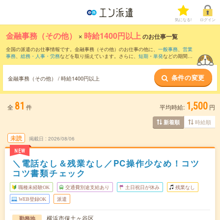
気になる!
ログイン
金融事務（その他）
×
時給1400円以上
のお仕事一覧
全国の派遣のお仕事情報です。金融事務（その他）のお仕事の他に、
一般事務
、
営業
事務
、
総務・人事・労務
などを取り揃えています。さらに、
短期
・
単発
などの期間
や、
職種未経験OK
などのこだわり条件で絞り込んでいただけます。
条件の変更
金融事務（その他） / 時給1400円以上
81
1,500
全
件
平均時給:
円
時給順
新着順
未読
掲載日
2026/08/06
NEW
＼電話なし＆残業なし／PC操作少なめ！コツ
コツ書類チェック
職種未経験OK
交通費別途支給あり
土日祝日が休み
残業なし
WEB登録OK
派遣
横浜市保土ヶ谷区
勤務地