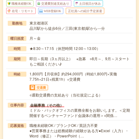
職種未経験OK
交通費別途支給あり
土日祝日が休み
在宅・リモート
WEB登録OK
正社員への紹介予定派遣
東京都港区
勤務地
品川駅から徒歩6分／三田(東京都)駅から---分
月～金
曜日頻度
★8:30～17:15（休憩時間 12:00～13:00）
時間
即日～長期（3ヵ月以上） ※急募 ○8月～、9月～スタート
期間
もご相談ください♪
1,800円【月収例】約294,000円（時給1,800円×実働
時給
7.75h×21日+残業1h）+交通費
交通費
○通勤交通費の支給あり（当社規定による）
金融事務（その他）
仕事内容
ミドル・バックオフィスの業務全般をお願いします。＜定期
開催するベンチャーファンド会議体の運用＞○関係…
職種未経験OK / ブランクOK / 英語力不要
応募資格
●営業事務または総務経験の経験がある方●Excel（入力）・
Word（修正）・PowerPoint（…