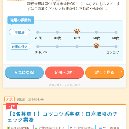
職種未経験OK！業界未経験OK！【こんな方におススメ！ま
ずはご応募ください／歓迎条件】不動産や金融関…
職場の雰囲気
年齢層
20代
30代
40代
50代
60代
仕事の仕方
テキパキ
コツコツ
気になる!
応募へ進む
詳しく見る
派遣会社
アデコ株式会社
未読
掲載日
2026/08/06
NEW
【2名募集！】コツコツ系事務！口座取引のチ
ェック業務
職種未経験OK
交通費別途支給あり
土日祝日が休み
WEB登録OK