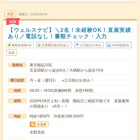
未読
掲載日
2026/08/05
NEW
【ウェルスナビ】＼2名！未経験OK！直雇実績
あり／電話なし！書類チェック・入力
職種未経験OK
交通費別途支給あり
土日祝日が休み
WEB登録OK
派遣
東京都品川区
勤務地
五反田駅から徒歩6分／大崎駅から徒歩10分
月～金（週5日） ※土日祝がお休み！
曜日頻度
09:00～18:00(実働8時間 休憩1時間)
時間
2026年09月上旬～長期 開始日ご相談可能です 直接雇用
期間
の実績あり ※9月～！
時給1850円 月収例 296,000円
時給
交通費
全額支給