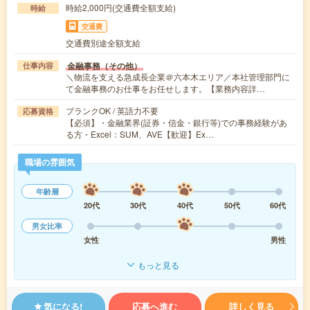
時給2,000円(交通費全額支給)
時給
交通費
交通費別途全額支給
金融事務（その他）
仕事内容
＼物流を支える急成長企業＠六本木エリア／本社管理部門に
て金融事務のお仕事をお任せします。【業務内容詳…
ブランクOK / 英語力不要
応募資格
【必須】・金融業界(証券・信金・銀行等)での事務経験があ
る方・Excel：SUM、AVE【歓迎】Ex…
職場の雰囲気
年齢層
20代
30代
40代
50代
60代
男女比率
女性
男性
もっと見る
気になる!
応募へ進む
詳しく見る