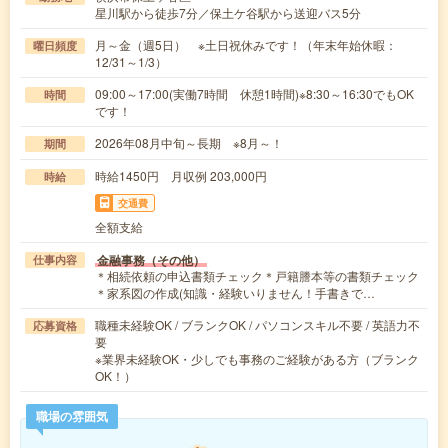
星川駅から徒歩7分／保土ケ谷駅から送迎バス5分
月～金（週5日） ※土日祝休みです！（年末年始休暇：
曜日頻度
12/31～1/3）
09:00～17:00(実働7時間 休憩1時間)※8:30～16:30でもOK
時間
です！
2026年08月中旬～長期 ※8月～！
期間
時給1450円 月収例 203,000円
時給
交通費
全額支給
金融事務（その他）
仕事内容
＊相続依頼の申込書類チェック＊戸籍謄本等の書類チェック
＊家系図の作成(知識・経験いりません！手書きで…
職種未経験OK / ブランクOK / パソコンスキル不要 / 英語力不
応募資格
要
※業界未経験OK・少しでも事務のご経験がある方（ブランク
OK！）
職場の雰囲気