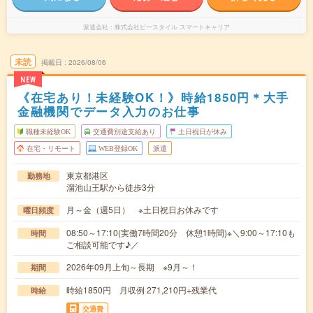
派遣会社
株式会社ビースタイル スマートキャリア
未読
掲載日
2026/08/06
NEW
《在宅あり！未経験OK！》時給1850円＊大手
金融機関でデータ入力のお仕事
職種未経験OK
交通費別途支給あり
土日祝日が休み
在宅・リモート
WEB登録OK
派遣
東京都港区
勤務地
溜池山王駅から徒歩3分
月～金（週5日） ※土日祝日お休みです
曜日頻度
08:50～17:10(実働7時間20分 休憩1時間)※＼9:00～17:10も
時間
ご相談可能です♪／
2026年09月上旬～長期 ※9月～！
期間
時給1850円 月収例 271,210円+残業代
時給
交通費