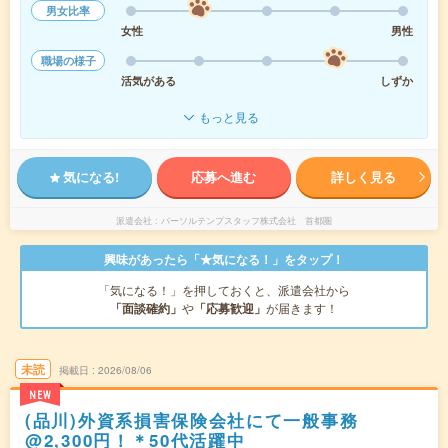
男女比率
女性
男性
職場の様子
活気がある
しずか
もっと見る
気になる!
応募へ進む
詳しく見る
派遣会社
パーソルテンプスタッフ株式会社 首都圏
興味があったら「★気になる！」をタップ！
「気になる！」を押しておくと、派遣会社から
「面談確約」
や
「応募歓迎」
が届きます！
未読
掲載日
2026/08/06
NEW
(品川)外資系損害保険会社にて一般事務
@2,300円！＊50代活躍中