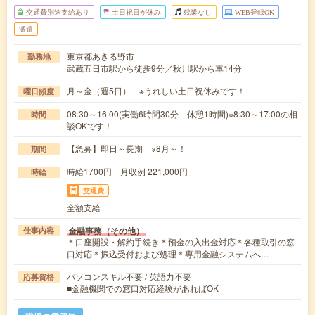
交通費別途支給あり
土日祝日が休み
残業なし
WEB登録OK
派遣
東京都あきる野市
勤務地
武蔵五日市駅から徒歩9分／秋川駅から車14分
月～金（週5日） ※うれしい土日祝休みです！
曜日頻度
08:30～16:00(実働6時間30分 休憩1時間)※8:30～17:00の相
時間
談OKです！
【急募】即日～長期 ※8月～！
期間
時給1700円 月収例 221,000円
時給
交通費
全額支給
金融事務（その他）
仕事内容
＊口座開設・解約手続き＊預金の入出金対応＊各種取引の窓
口対応＊振込受付および処理＊専用金融システムへ…
パソコンスキル不要 / 英語力不要
応募資格
■金融機関での窓口対応経験があればOK