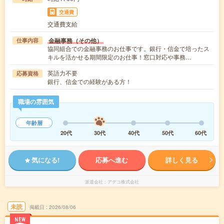
交通費
交通費支給
金融事務（その他）
仕事内容
協同組合での金融事務のお仕事です。銀行・信金で培ったス
キルを活かせる期間限定のお仕事！窓口対応や事務…
英語力不要
応募資格
銀行、信金での経験がある方！
職場の雰囲気
年齢層
20代
30代
40代
50代
60代
気になる!
応募へ進む
詳しく見る
派遣会社
アデコ株式会社
未読
掲載日
2026/08/06
NEW