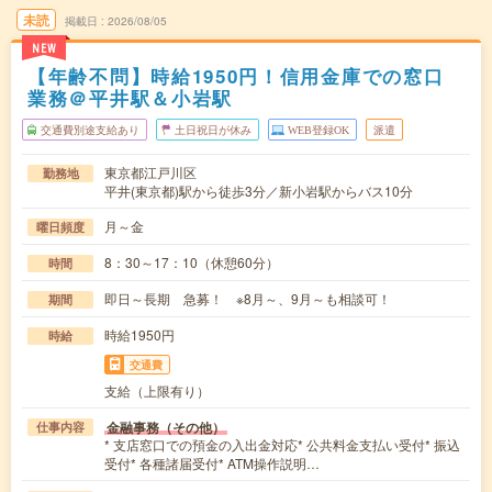
未読
掲載日
2026/08/05
NEW
【年齢不問】時給1950円！信用金庫での窓口
業務＠平井駅＆小岩駅
交通費別途支給あり
土日祝日が休み
WEB登録OK
派遣
東京都江戸川区
勤務地
平井(東京都)駅から徒歩3分／新小岩駅からバス10分
月～金
曜日頻度
8：30～17：10（休憩60分）
時間
即日～長期 急募！ ※8月～、9月～も相談可！
期間
時給1950円
時給
交通費
支給（上限有り）
金融事務（その他）
仕事内容
* 支店窓口での預金の入出金対応* 公共料金支払い受付* 振込
受付* 各種諸届受付* ATM操作説明…