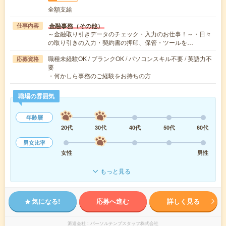
全額支給
金融事務（その他）
仕事内容
～金融取り引きデータのチェック・入力のお仕事！～・日々
の取り引きの入力・契約書の押印、保管・ツールを…
職種未経験OK / ブランクOK / パソコンスキル不要 / 英語力不
応募資格
要
・何かしら事務のご経験をお持ちの方
職場の雰囲気
年齢層
20代
30代
40代
50代
60代
男女比率
女性
男性
もっと見る
気になる!
応募へ進む
詳しく見る
派遣会社
パーソルテンプスタッフ株式会社