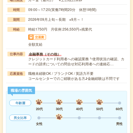
09:00～17:20(実働7時間20分 休憩1時間)
時間
2026年09月上旬～長期 ※9月～！
期間
時給1750円 月収例 256,550円+残業代
時給
交通費
全額支給
金融事務（その他）
仕事内容
クレジットカード利用者への確認業務┗使用状況の確認、カ
ードの請求についての問合せ対応利用者への連絡応…
職種未経験OK / ブランクOK / 英語力不要
応募資格
コールセンターでのご経験がある方♪金融経験は不問です
職場の雰囲気
年齢層
20代
30代
40代
50代
60代
男女比率
女性
男性