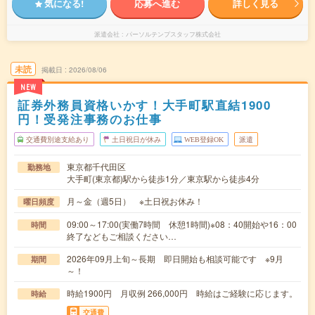
気になる!
応募へ進む
詳しく見る
派遣会社
パーソルテンプスタッフ株式会社
未読
掲載日
2026/08/06
NEW
証券外務員資格いかす！大手町駅直結1900
円！受発注事務のお仕事
交通費別途支給あり
土日祝日が休み
WEB登録OK
派遣
東京都千代田区
勤務地
大手町(東京都)駅から徒歩1分／東京駅から徒歩4分
月～金（週5日） ※土日祝お休み！
曜日頻度
09:00～17:00(実働7時間 休憩1時間)※08：40開始や16：00
時間
終了などもご相談ください…
2026年09月上旬～長期 即日開始も相談可能です ※9月
期間
～！
時給1900円 月収例 266,000円 時給はご経験に応じます。
時給
交通費