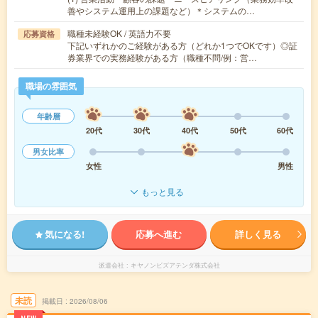
善やシステム運用上の課題など）＊システムの…
職種未経験OK / 英語力不要
応募資格
下記いずれかのご経験がある方（どれか1つでOKです）◎証
券業界での実務経験がある方（職種不問/例：営…
職場の雰囲気
年齢層
20代
30代
40代
50代
60代
男女比率
女性
男性
もっと見る
気になる!
応募へ進む
詳しく見る
派遣会社
キヤノンビズアテンダ株式会社
未読
掲載日
2026/08/06