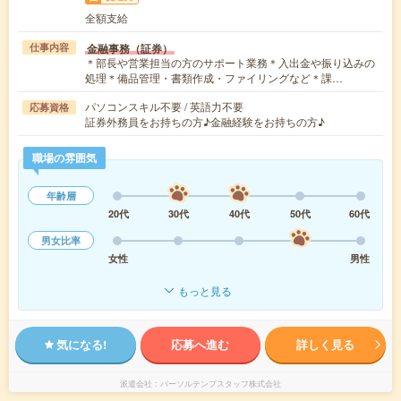
全額支給
金融事務（証券）
仕事内容
＊部長や営業担当の方のサポート業務＊入出金や振り込みの
処理＊備品管理・書類作成・ファイリングなど＊課…
パソコンスキル不要 / 英語力不要
応募資格
証券外務員をお持ちの方♪金融経験をお持ちの方♪
職場の雰囲気
年齢層
20代
30代
40代
50代
60代
男女比率
女性
男性
もっと見る
気になる!
応募へ進む
詳しく見る
派遣会社
パーソルテンプスタッフ株式会社