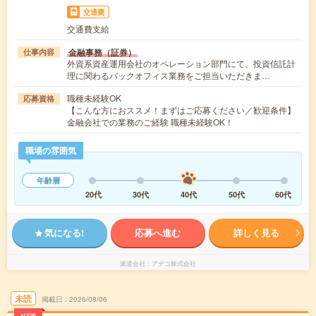
交通費
交通費支給
金融事務（証券）
仕事内容
外資系資産運用会社のオペレーション部門にて、投資信託計
理に関わるバックオフィス業務をご担当いただきま…
職種未経験OK
応募資格
【こんな方におススメ！まずはご応募ください／歓迎条件】
金融会社での業務のご経験 職種未経験OK！
職場の雰囲気
年齢層
20代
30代
40代
50代
60代
気になる!
応募へ進む
詳しく見る
派遣会社
アデコ株式会社
未読
掲載日
2026/08/06