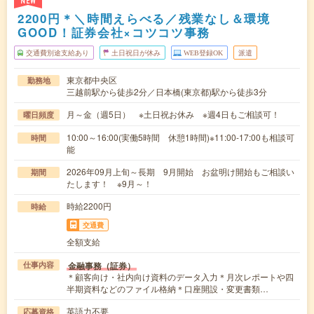
NEW
2200円＊＼時間えらべる／残業なし＆環境
GOOD！証券会社×コツコツ事務
交通費別途支給あり
土日祝日が休み
WEB登録OK
派遣
東京都中央区
勤務地
三越前駅から徒歩2分／日本橋(東京都)駅から徒歩3分
月～金（週5日） ※土日祝お休み ※週4日もご相談可！
曜日頻度
10:00～16:00(実働5時間 休憩1時間)※11:00-17:00も相談可
時間
能
2026年09月上旬～長期 9月開始 お盆明け開始もご相談い
期間
たします！ ※9月～！
時給2200円
時給
交通費
全額支給
金融事務（証券）
仕事内容
＊顧客向け・社内向け資料のデータ入力＊月次レポートや四
半期資料などのファイル格納＊口座開設・変更書類…
英語力不要
応募資格