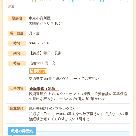
派遣
東京都品川区
勤務地
大崎駅から徒歩10分
月～金
曜日頻度
8:40～17:10
時間
【急募】即日～長期
期間
時給1800円＋交
時給
交通費
交通費支給(最も経済的なルートでお支払い
金融事務（証券）
仕事内容
投資運用会社でのバックオフィス業務・投資信託の基準価格
の算出を行う(システムへの時価入力)(細かいデ…
職種未経験OK / ブランクOK
応募資格
〇必須・Excel、wordの基本操作数字扱うのに抵抗ない方※事
務経験は短くてもOK!しっかり研修と…
職場の雰囲気