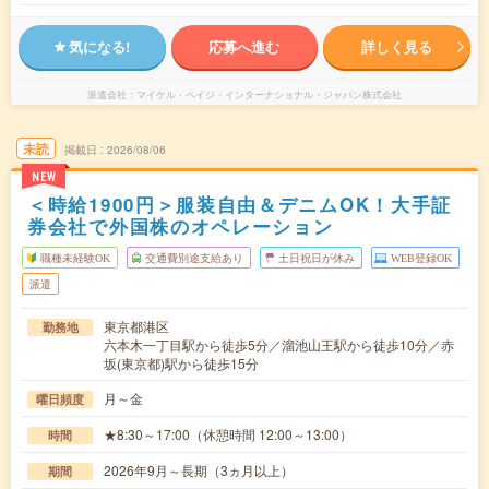
気になる!
応募へ進む
詳しく見る
派遣会社
マイケル・ペイジ・インターナショナル・ジャパン株式会社
未読
掲載日
2026/08/06
NEW
＜時給1900円＞服装自由＆デニムOK！大手証
券会社で外国株のオペレーション
職種未経験OK
交通費別途支給あり
土日祝日が休み
WEB登録OK
派遣
東京都港区
勤務地
六本木一丁目駅から徒歩5分／溜池山王駅から徒歩10分／赤
坂(東京都)駅から徒歩15分
月～金
曜日頻度
★8:30～17:00（休憩時間 12:00～13:00）
時間
2026年9月～長期（3ヵ月以上）
期間