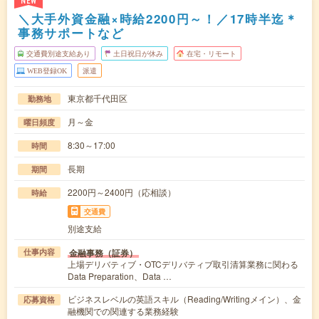
NEW
＼大手外資金融×時給2200円～！／17時半迄＊
事務サポートなど
交通費別途支給あり
土日祝日が休み
在宅・リモート
WEB登録OK
派遣
東京都千代田区
勤務地
月～金
曜日頻度
8:30～17:00
時間
長期
期間
2200円～2400円（応相談）
時給
交通費
別途支給
金融事務（証券）
仕事内容
上場デリバティブ・OTCデリバティブ取引清算業務に関わる
Data Preparation、Data …
ビジネスレベルの英語スキル（Reading/Writingメイン）、金
応募資格
融機関での関連する業務経験