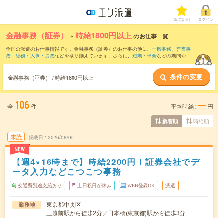
気になる!
ログイン
金融事務（証券）
×
時給1800円以上
のお仕事一覧
全国の派遣のお仕事情報です。金融事務（証券）のお仕事の他に、
一般事務
、
営業事
務
、
総務・人事・労務
などを取り揃えています。さらに、
短期
・
単発
などの期間や、
職種未経験OK
などのこだわり条件で絞り込んでいただけます。
条件の変更
金融事務（証券） / 時給1800円以上
106
---
全
件
平均時給:
円
時給順
新着順
未読
掲載日
2026/08/06
NEW
【週4×16時まで】時給2200円！証券会社でデ
ータ入力などこつこつ事務
交通費別途支給あり
土日祝日が休み
WEB登録OK
派遣
東京都中央区
勤務地
三越前駅から徒歩2分／日本橋(東京都)駅から徒歩3分