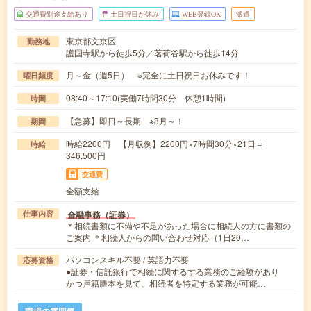
交通費別途支給あり
土日祝日が休み
WEB登録OK
派遣
東京都文京区
勤務地
護国寺駅から徒歩5分／茗荷谷駅から徒歩14分
月～金（週5日） ※完全に土日祝日お休みです！
曜日頻度
08:40～17:10(実働7時間30分 休憩1時間)
時間
【急募】即日～長期 ※8月～！
期間
時給2200円 【月収例】2200円×7時間30分×21日＝
時給
346,500円
交通費
全額支給
金融事務（証券）
仕事内容
＊相続書類に不備や不足があった場合に相続人の方に書類の
ご案内 ＊相続人からの問い合わせ対応（1日20…
パソコンスキル不要 / 英語力不要
応募資格
●証券・信託銀行で相続に関するする業務のご経験があり
かつ戸籍謄本を見て、相続者を特定する業務が可能…
職場の雰囲気