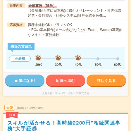
金融事務（証券）
仕事内容
【金融商品(主に日本株)に絡むオペレーション】・社内伝票
起票・金額照合・社外システム(証券保管振替機…
職種未経験OK / ブランクOK
応募資格
・PCの基本操作(メール含む)ならびにExcel、Wordの基礎的
なスキル・事務経験
職場の雰囲気
年齢層
20代
30代
40代
50代
60代
気になる!
応募へ進む
詳しく見る
派遣会社
マンパワーグループ株式会社
未読
掲載日
2026/08/06
NEW
スキルが活かせる！高時給2200円*相続関連事
務*大手証券