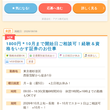
気になる!
応募へ進む
詳しく見る
派遣会社
アデコ株式会社
未読
掲載日
2026/08/06
NEW
1800円＊10月まで開始日ご相談可！経験＆資
格をいかす証券のお仕事
職種未経験OK
交通費別途支給あり
土日祝日が休み
残業なし
WEB登録OK
派遣
東京都杉並区
勤務地
西荻窪駅から徒歩1分
月～金（週5日） ※土日祝お休み！
曜日頻度
09:00～16:30(実働6時間30分 休憩1時間)※16時までの勤務
時間
もOKです
2026年10月上旬～長期 8～10月でスタート日はご相談可
期間
能！ ※10月～！