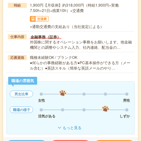
1,900円【月収例】約318,000円（時給1,900円×実働
時給
7.50h×21日+残業10h）+交通費
交通費
○通勤交通費の支給あり（当社規定による）
金融事務（証券）
仕事内容
外国株に関するオペレーション事務をお願いします。他金融
機関との調整やシステム入力、社内連絡、配当金の…
職種未経験OK / ブランクOK
応募資格
●何らかの事務経験がある方●PC基本操作ができる方（メー
ル含む）●英語スキル（簡単な英語メールのやり…
職場の雰囲気
男女比率
女性
男性
職場の様子
活気がある
しずか
もっと見る