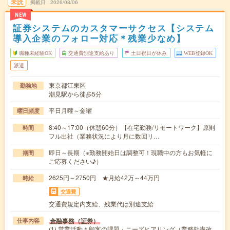
未読
掲載日
2026/08/06
NEW
証券システムのカスタマーサクセス【システム
導入企業のフォロー対応＊残業少なめ】
職種未経験OK
交通費別途支給あり
土日祝日が休み
WEB登録OK
派遣
東京都江東区
勤務地
潮見駅から徒歩5分
平日月曜～金曜
曜日頻度
8:40～17:00（休憩60分）【在宅勤務/リモートワーク】原則
時間
フル出社（業務状況により月に数回リ…
即日～長期（※勤務開始日は調整可！現職中の方もお気軽に
期間
ご応募ください♪）
2625円～2750円 ★月給42万～44万円
時給
交通費
交通費規定内支給、残業代は別途支給
金融事務（証券）
仕事内容
(1) 営業活動＊顧客の課題・ニーズヒアリング（業務効率改