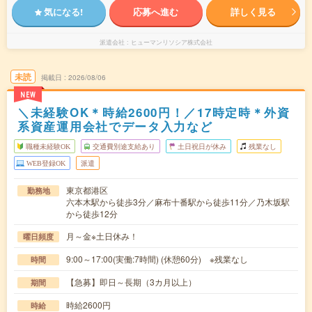
気になる!
応募へ進む
詳しく見る
派遣会社
ヒューマンリソシア株式会社
未読
掲載日
2026/08/06
NEW
＼未経験OK＊時給2600円！／17時定時＊外資
系資産運用会社でデータ入力など
職種未経験OK
交通費別途支給あり
土日祝日が休み
残業なし
WEB登録OK
派遣
東京都港区
勤務地
六本木駅から徒歩3分／麻布十番駅から徒歩11分／乃木坂駅
から徒歩12分
月～金※土日休み！
曜日頻度
9:00～17:00(実働:7時間) (休憩60分) ※残業なし
時間
【急募】即日～長期（3カ月以上）
期間
時給2600円
時給