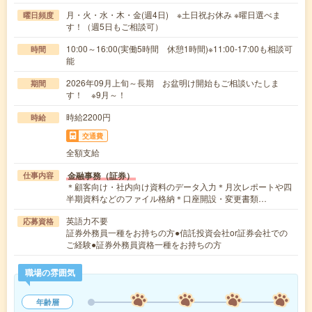
月・火・水・木・金(週4日) ※土日祝お休み ※曜日選べま
曜日頻度
す！（週5日もご相談可）
10:00～16:00(実働5時間 休憩1時間)※11:00-17:00も相談可
時間
能
2026年09月上旬～長期 お盆明け開始もご相談いたしま
期間
す！ ※9月～！
時給2200円
時給
交通費
全額支給
金融事務（証券）
仕事内容
＊顧客向け・社内向け資料のデータ入力＊月次レポートや四
半期資料などのファイル格納＊口座開設・変更書類…
英語力不要
応募資格
証券外務員一種をお持ちの方●信託投資会社or証券会社での
ご経験●証券外務員資格一種をお持ちの方
職場の雰囲気
年齢層