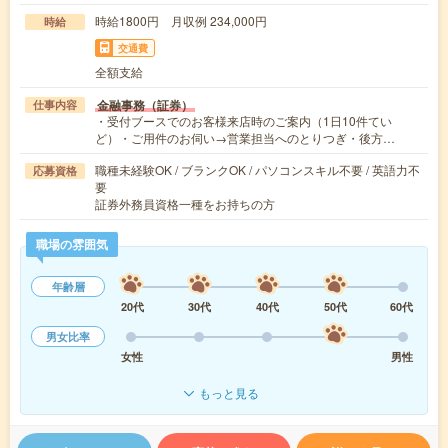
時給1800円 月収例 234,000円
時給
交通費
全額支給
金融事務（証券）
仕事内容
・受付ブースでのお客様来店時のご案内（1日10件てい
ど）・ご用件のお伺い→営業担当へのとりつぎ・後方…
職種未経験OK / ブランクOK / パソコンスキル不要 / 英語力不
応募資格
要
証券外務員資格一種をお持ちの方
職場の雰囲気
年齢層
20代
30代
40代
50代
60代
男女比率
女性
男性
もっと見る