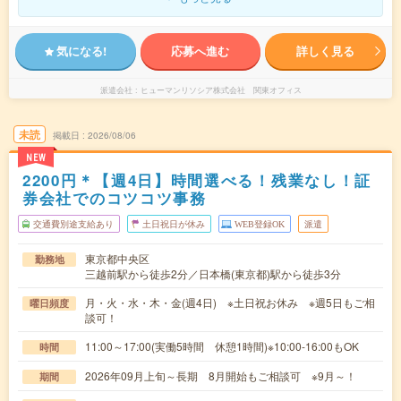
気になる!
応募へ進む
詳しく見る
派遣会社
ヒューマンリソシア株式会社 関東オフィス
未読
掲載日
2026/08/06
NEW
2200円＊【週4日】時間選べる！残業なし！証
券会社でのコツコツ事務
交通費別途支給あり
土日祝日が休み
WEB登録OK
派遣
東京都中央区
勤務地
三越前駅から徒歩2分／日本橋(東京都)駅から徒歩3分
月・火・水・木・金(週4日) ※土日祝お休み ※週5日もご相
曜日頻度
談可！
11:00～17:00(実働5時間 休憩1時間)※10:00-16:00もOK
時間
2026年09月上旬～長期 8月開始もご相談可 ※9月～！
期間