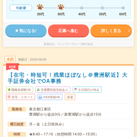
年齢層
20代
30代
40代
50代
60代
気になる!
応募へ進む
詳しく見る
派遣会社
マンパワーグループ株式会社
未読
掲載日
2026/08/06
NEW
【在宅・時短可！残業ほぼなし＠豊洲駅近】大
手証券会社でOA事務
職種未経験OK
交通費別途支給あり
土日祝日が休み
在宅・リモート
WEB登録OK
派遣
東京都江東区
勤務地
豊洲駅から徒歩3分／新豊洲駅から徒歩13分
月～金（土日祝休み）
曜日頻度
★8:40～17:10（休憩時間 14:00～15:00）
時間