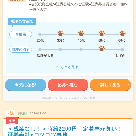
●信託投資会社or証券会社でのご経験●証券外務員資格一種を
お持ちの方
職場の雰囲気
年齢層
20代
30代
40代
50代
60代
職場の様子
活気がある
しずか
もっと見る
気になる!
応募へ進む
詳しく見る
派遣会社
パーソルテンプスタッフ株式会社
未読
掲載日
2026/08/06
NEW
＜残業なし！＞時給2200円！定着率が良い！
証券会社×コツコツ事務