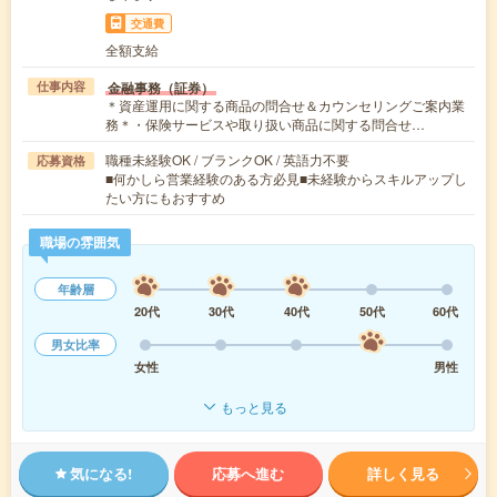
交通費
全額支給
金融事務（証券）
仕事内容
＊資産運用に関する商品の問合せ＆カウンセリングご案内業
務＊・保険サービスや取り扱い商品に関する問合せ…
職種未経験OK / ブランクOK / 英語力不要
応募資格
■何かしら営業経験のある方必見■未経験からスキルアップし
たい方にもおすすめ
職場の雰囲気
年齢層
20代
30代
40代
50代
60代
男女比率
女性
男性
もっと見る
気になる!
応募へ進む
詳しく見る