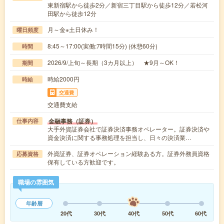
東新宿駅から徒歩2分／新宿三丁目駅から徒歩12分／若松河
田駅から徒歩12分
月～金※土日休み！
曜日頻度
8:45～17:00(実働:7時間15分) (休憩60分)
時間
2026/9/上旬～長期（3カ月以上） ★9月～OK！
期間
時給2000円
時給
交通費
交通費支給
金融事務（証券）
仕事内容
大手外資証券会社で証券決済事務オペレーター。証券決済や
資金決済に関する事務処理を担当し、日々の決済業…
外資証券、証券オペレーション経験ある方。証券外務員資格
応募資格
保有している方歓迎です。
職場の雰囲気
年齢層
20代
30代
40代
50代
60代