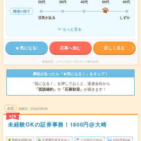
20代
30代
40代
50代
60代
職場の様子
活気がある
しずか
もっと見る
気になる!
応募へ進む
詳しく見る
派遣会社
パーソルテンプスタッフ株式会社
興味があったら「★気になる！」をタップ！
「気になる！」を押しておくと、派遣会社から
「面談確約」
や
「応募歓迎」
が届きます！
未読
掲載日
2026/08/06
NEW
未経験OKの証券事務！1800円@大崎
職種未経験OK
交通費別途支給あり
土日祝日が休み
WEB登録OK