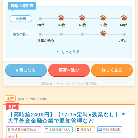
職場の雰囲気
年齢層
20代
30代
40代
50代
60代
職場の様子
活気がある
しずか
もっと見る
気になる!
応募へ進む
詳しく見る
派遣会社
パーソルテンプスタッフ株式会社
未読
掲載日
2026/08/05
NEW
【高時給2400円】【17:15定時×残業なし】＊
大手外資金融企業で通知管理など
交通費別途支給あり
土日祝日が休み
残業なし
WEB登録OK
派遣