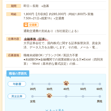
即日～長期 ※急募
期間
1,800円【月収例】約285,000円（時給1,800円×実働
時給
7.50h×21日+残業1h）+交通費
交通費
通勤交通費の支給あり（当社規定による）
金融事務（証券）
仕事内容
大手証券会社で、国内株式に関する証券振替決済、資金決
済、データ入力をお願いします。その他、メール・電…
職種未経験OK / ブランクOK / 英語力不要
応募資格
●未経験OK●金融機関での就業経験がある方●Excel（四則演
算）・Word（基本的な書式設定）の操…
職場の雰囲気
年齢層
20代
30代
40代
50代
60代
男女比率
女性
男性
もっと見る