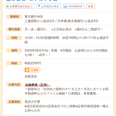
交通費別途支給あり
土日祝日が休み
WEB登録OK
派遣
東京都中央区
勤務地
三越前駅から徒歩2分／日本橋(東京都)駅から徒歩3分
月～金（週5日） ※土日祝お休み ※週4日もご相談可！
曜日頻度
10:00～16:00(実働5時間 休憩1時間)※11:00-17:00も相談可
時間
能
2026年08月中旬～長期 8月開始 お盆明けからや9月開始
期間
もOK！ ※8月～！
時給2200円
時給
交通費
全額支給
金融事務（証券）
仕事内容
＊顧客向け・社内向け資料のデータ入力＊月次レポートや四
半期資料などのファイル格納＊口座開設・変更書類…
英語力不要
応募資格
●信託投資会社or証券会社でのご経験●証券外務員資格一種を
お持ちの方