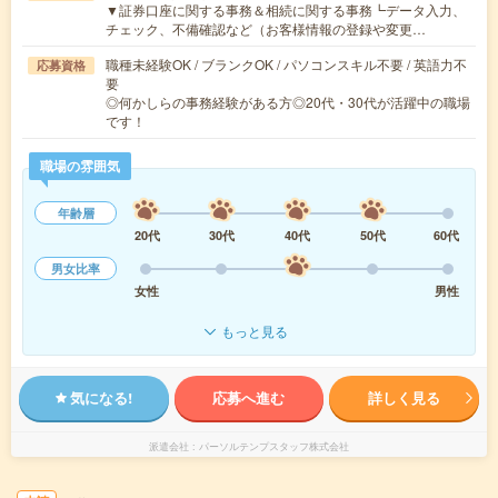
▼証券口座に関する事務＆相続に関する事務┗データ入力、
チェック、不備確認など（お客様情報の登録や変更…
職種未経験OK / ブランクOK / パソコンスキル不要 / 英語力不
応募資格
要
◎何かしらの事務経験がある方◎20代・30代が活躍中の職場
です！
職場の雰囲気
年齢層
20代
30代
40代
50代
60代
男女比率
女性
男性
もっと見る
気になる!
応募へ進む
詳しく見る
派遣会社
パーソルテンプスタッフ株式会社