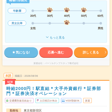
年齢層
20代
30代
40代
50代
60代
男女比率
女性
男性
もっと見る
気になる!
応募へ進む
詳しく見る
派遣会社
パーソルテンプスタッフ株式会社
未読
掲載日
2026/08/06
NEW
時給2000円！駅直結＊大手外資銀行＊証券部
門＊証券決済オペレーション
交通費別途支給あり
土日祝日が休み
WEB登録OK
派遣
東京都新宿区
勤務地