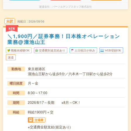
派遣会社
パーソルテンプスタッフ株式会社
未読
掲載日
2026/08/06
NEW
＼1,900円／証券事務！日本株オペレーション
業務@溜池山王
職種未経験OK
交通費別途支給あり
土日祝日が休み
WEB登録OK
派遣
東京都港区
勤務地
溜池山王駅から徒歩5分／六本木一丁目駅から徒歩2分
月～金
曜日頻度
8:30～17:00
時間
2026/8/17～長期 ※8月～OK！
期間
時給1900円＋交
時給
交通費
※交通費全額支給(規定あり)