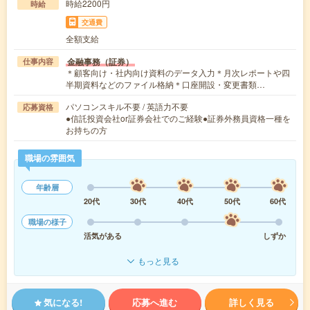
時給2200円
時給
交通費
全額支給
金融事務（証券）
仕事内容
＊顧客向け・社内向け資料のデータ入力＊月次レポートや四
半期資料などのファイル格納＊口座開設・変更書類…
パソコンスキル不要 / 英語力不要
応募資格
●信託投資会社or証券会社でのご経験●証券外務員資格一種を
お持ちの方
職場の雰囲気
年齢層
20代
30代
40代
50代
60代
職場の様子
活気がある
しずか
もっと見る
気になる!
応募へ進む
詳しく見る