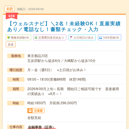
未読
掲載日
2026/08/06
NEW
【ウェルスナビ】＼2名！未経験OK！直雇実績
あり／電話なし！書類チェック・入力
職種未経験OK
交通費別途支給あり
土日祝日が休み
WEB登録OK
派遣
東京都品川区
勤務地
五反田駅から徒歩6分／大崎駅から徒歩10分
月～金（週5日） ※土日祝がお休み！
曜日頻度
09:00～18:00(実働8時間 休憩1時間)
時間
2026年09月上旬～長期 開始日ご相談可能です 直接雇用
期間
の実績あり ※9月～！
時給1850円 月収例 296,000円
時給
交通費
全額支給
金融事務（証券）
仕事内容