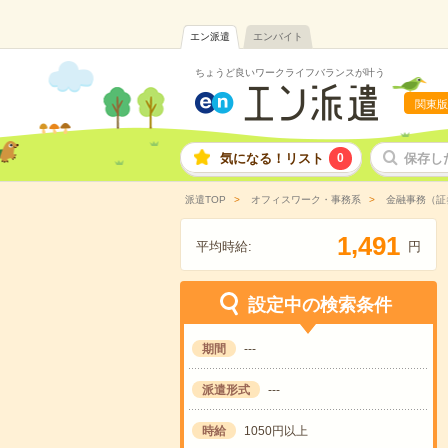
エン派遣
エンバイト
ちょうど良いワークライフバランスが叶う
関東版
気になる！リスト
0
保存し
派遣TOP
オフィスワーク・事務系
金融事務（証
,
1
4
9
1
平均時給:
円
設定中の検索条件
期間
---
派遣形式
---
時給
1050円以上