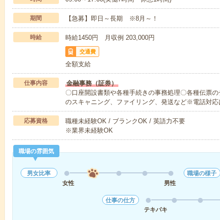
期間
【急募】即日～長期 ※8月～！
時給
時給1450円 月収例 203,000円
交通費
全額支給
仕事内容
金融事務（証券）
〇口座開設書類や各種手続きの事務処理〇各種伝票の
のスキャニング、ファイリング、発送など※電話対応
応募資格
職種未経験OK / ブランクOK / 英語力不要
※業界未経験OK
職場の雰囲気
男女比率
職場の様子
女性
男性
仕事の仕方
テキパキ