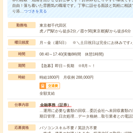
自由！落ち着いた雰囲気の職場です。丁寧に話せる面談と気軽に相談
り添…
つづきを見る
勤務地
東京都千代田区
虎ノ門駅から徒歩2分／霞ケ関(東京都)駅から徒歩6分
曜日頻度
月～金（週5日） ※＼土日祝日は完全にお休みです♪
時間
08:40～17:40(実働8時間 休憩1時間)
期間
【急募】即日～長期 ※8月～！
時給
時給1800円 月収例 288,000円
交通費
全額支給
仕事内容
金融事務（証券）
…運用に必要な書類の回収…委託会社へ未回収書類の
期日管理…日次処理…データ格納…取引業者との電話
応募資格
パソコンスキル不要 / 英語力不要