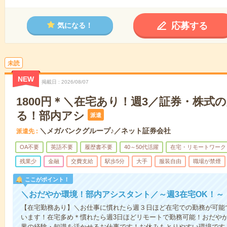
応募する
気になる！
未読
NEW
掲載日
2026/08/07
1800円＊＼在宅あり！週3／証券・株式
る！部内アシ
派遣
＼メガバンクグループ♪／ネット証券会社
派遣先
OA不要
英語不要
履歴書不要
40～50代活躍
在宅・リモートワーク
残業少
金融
交費支給
駅歩5分
大手
服装自由
職場が禁煙
ここがポイント！
＼おだやか環境！部内アシスタント／～週3在宅OK！～
【在宅勤務あり】＼お仕事に慣れたら週３日ほど在宅での勤務が可能
います！在宅多め＊慣れたら週3日ほどリモートで勤務可能！おだや
界の経験・知識を活かせるお仕事です！お休みもとりやすい環境です