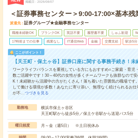
NEW
掲載日
2026/08/07
＜証券事務センター＞9:00-17:00×基本
証券グループ★金融事務センター
派遣先
職種未経験OK
ブランクOK
英語不要
履歴書不要
しゅふ歓迎
W
17時前までの仕事
残業なし
IT通信Web
金融
交費支給
駅歩5分
ここがポイント！
【天王町・保土ヶ谷】証券口座に関する事務手続き！未
ワークライフバランスを重視している方にもおすすめ○ご家庭・育児
数ご活躍中です！30～40代の女性が多くチームワークも抜群なので
K！未経験から活躍中の方がたくさん！落ち着いた雰囲気の職場です
して働ける環境が多数！あなたに寄り添い、無理なく続けられるお仕
が不…
つづきを見る
勤務地
横浜市保土ヶ谷区
天王町駅から徒歩5分／保土ケ谷駅から送迎バス5分
曜日頻度
月～金（週5日） ※土日祝休み
時間
09:00～17:00(実働7時間 休憩1時間)