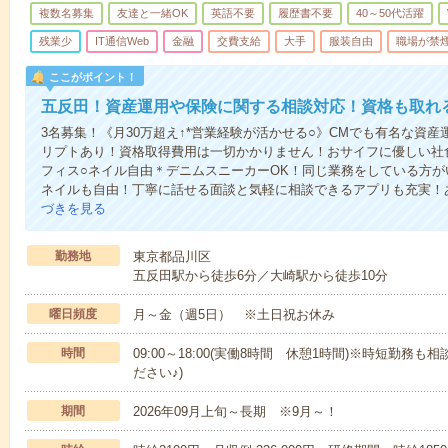
複数名募集
友達と一緒OK
英語不要
履歴書不要
40～50代活躍
残業少
IT通信Web
金融
交費支給
大手
服装自由
職場が禁
ここがポイント！
五反田！資産運用や保険に関する相談対応！資格も取れ
3名募集！《月30万超え↑*営業経験が活かせる○》CMでも有名な資
リプトあり！資格取得費用は一切かかりません！おサイフに優しい社
フィス○ネイル自由＊デニムスニーカーOK！同じ業務をしている方が
ネイルも自由！丁寧に話せる面談と気軽に相談できるアプリも充実！
づきを見る
勤務地
東京都品川区
五反田駅から徒歩6分／大崎駅から徒歩10分
曜日頻度
月～金（週5日） ※土日祝お休み
時間
09:00～18:00(実働8時間 休憩1時間)※時短勤務も
ださい♪)
期間
2026年09月上旬～長期 ※9月～！