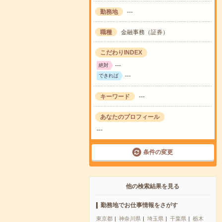
勤務地
---
職種
金融事務（証券）
こだわりINDEX
---
絶対
---
できれば
キーワード
---
あなたのプロフィール
---
条件の変更
他の検索結果を見る
勤務地でお仕事情報をさがす
東京都
神奈川県
埼玉県
千葉県
栃木