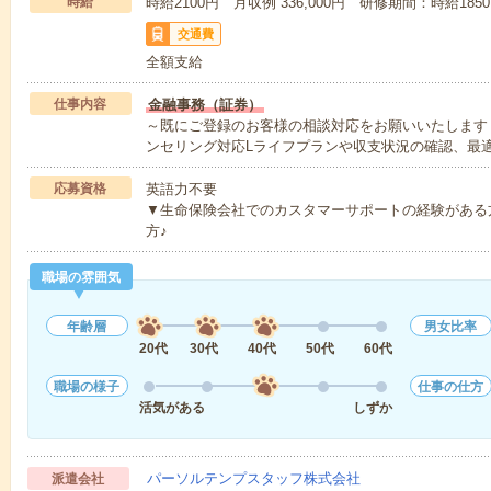
時給
時給2100円 月収例 336,000円 研修期間：時給185
交通費
全額支給
仕事内容
金融事務（証券）
～既にご登録のお客様の相談対応をお願いいたします
ンセリング対応Lライフプランや収支状況の確認、最
応募資格
英語力不要
▼生命保険会社でのカスタマーサポートの経験がある
方♪
職場の雰囲気
年齢層
男女比率
20代
30代
40代
50代
60代
職場の様子
仕事の仕方
活気がある
しずか
パーソルテンプスタッフ株式会社
派遣会社