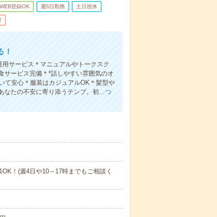
WEB登録OK
週5日勤務
土日祝休
煙
る！
産運用サービス＊マニュアルやトークスク
食サービス完備＊*話しやすい雰囲気のオ
いて安心＊服装はカジュアルOK＊髪型や
あなたの不安に寄り添うテンプ。初…
つ
相談OK！(週4日や10～17時までもご相談く