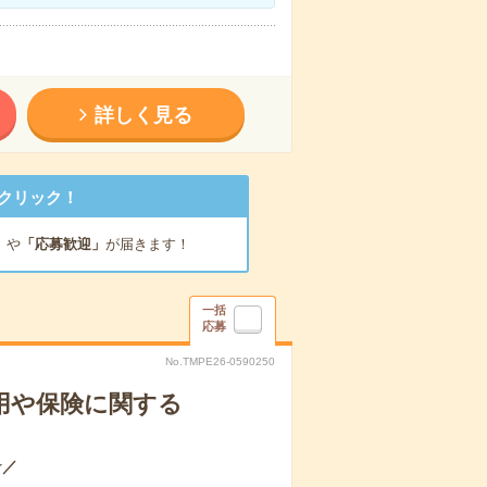
詳しく見る
クリック！
」
や
「応募歓迎」
が届きます！
一括
応募
No.TMPE26-0590250
運用や保険に関する
☆／