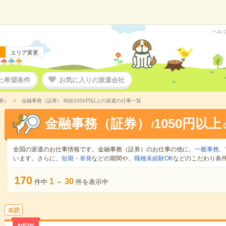
ヘル
エリア変更
た希望条件
お気に入りの派遣会社
券）
金融事務（証券） 時給1050円以上の派遣の仕事一覧
金融事務（証券）
1050円以上
/
全国の派遣のお仕事情報です。金融事務（証券）のお仕事の他に、
一般事務
、
います。さらに、
短期
・
単発
などの期間や、
職種未経験OK
などのこだわり条
170
1
30
件中
～
件を表示中
未読