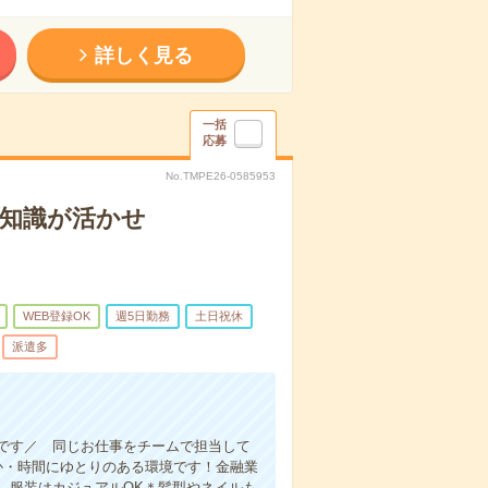
詳しく見る
一括
応募
No.TMPE26-0585953
の知識が活かせ
WEB登録OK
週5日勤務
土日祝休
派遣多
です／ 同じお仕事をチームで担当して
か・時間にゆとりのある環境です！金融業
。服装はカジュアルOK＊髪型やネイルも