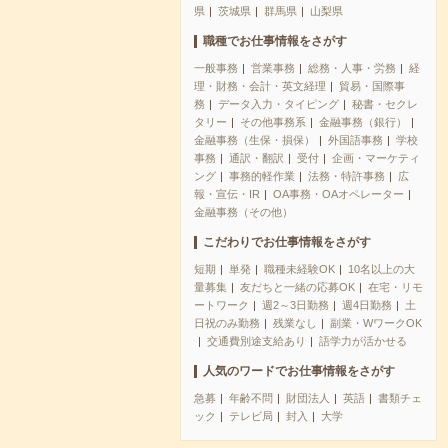
県
茨城県
群馬県
山梨県
職種でお仕事情報をさがす
一般事務
営業事務
総務・人事・労務
経
理・財務・会計・英文経理
貿易・国際事
務
データ入力・タイピング
秘書・セクレ
タリー
その他事務系
金融事務（銀行）
金融事務（生保・損保）
外国語事務
学校
事務
通訳・翻訳
受付
企画・マーケティ
ング
事務的軽作業
法務・特許事務
広
報・宣伝・IR
OA事務・OAオペレーター
金融事務（その他）
こだわりでお仕事情報をさがす
短期
単発
職種未経験OK
10名以上の大
量募集
友だちと一緒の応募OK
在宅・リモ
ートワーク
週2～3日勤務
週4日勤務
土
日祝のみ勤務
残業なし
副業・WワークOK
交通費別途支給あり
語学力が活かせる
人気のワードでお仕事情報をさがす
急募
年齢不問
財団法人
英語
書類チェ
ック
テレビ局
封入
大学