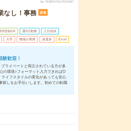
No.TEMPGT26-0553687
残業なし！事務
派遣
EB登録OK
週5日勤務
土日祝休
大手
職場が禁煙
派遣多
Excel
経験歓迎！
・プライベートと両立されている方が多
安心の環境○フォーマット入力できればO
。ライフスタイルの変化があっても安心
事探しをお手伝いします。初めての転職