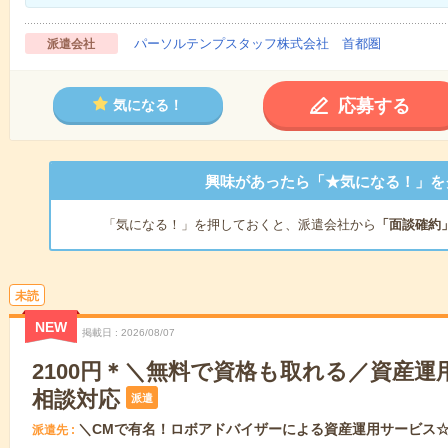
パーソルテンプスタッフ株式会社 首都圏
派遣会社
応募する
気になる！
興味があったら「★気になる！」を
「気になる！」を押しておくと、派遣会社から
「面談確約
未読
NEW
掲載日
2026/08/07
2100円＊＼無料で資格も取れる／資産
相談対応
派遣
＼CMで有名！ロボアドバイザーによる資産運用サービス
派遣先