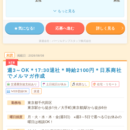
女性
男性
もっと見る
気になる!
応募へ進む
詳しく見る
派遣会社
パーソルテンプスタッフ株式会社
未読
掲載日
2026/08/08
NEW
週3～OK＊17:30退社＊時給2100円＊日系商社
でメルマガ作成
交通費別途支給あり
土日祝日が休み
残業なし
在宅・リモート
WEB登録OK
派遣
東京都千代田区
勤務地
東京駅から徒歩1分／大手町(東京都)駅から徒歩6分
月・火・水・木・金(週3日) ※週3～5日で選べる◎お休みの
曜日頻度
曜日は相談OK！