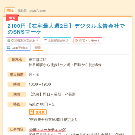
未読
掲載日
2026/08/08
NEW
2100円【在宅最大週2日】デジタル広告会社で
のSNSマーケ
交通費別途支給あり
土日祝日が休み
在宅・リモート
WEB登録OK
派遣
東京都港区
勤務地
神谷町駅から徒歩1分／虎ノ門駅から徒歩8分
月～金
曜日頻度
10:00～19:00
時間
【急募】即日～長期 ※*長期
期間
時給2100円＋交
時給
交通費
*交通費全額支給/弊社規定あり
企画・マーケティング
仕事内容
案件受注後のインフルエンサーとのやり取り全般をお任せし