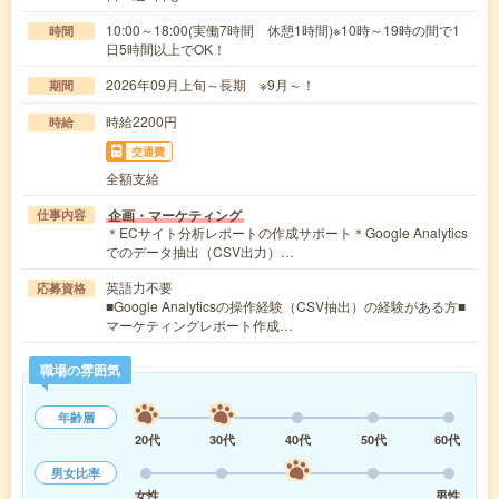
10:00～18:00(実働7時間 休憩1時間)※10時～19時の間で1
時間
日5時間以上でOK！
2026年09月上旬～長期 ※9月～！
期間
時給2200円
時給
交通費
全額支給
企画・マーケティング
仕事内容
＊ECサイト分析レポートの作成サポート＊Google Analytics
でのデータ抽出（CSV出力）…
英語力不要
応募資格
■Google Analyticsの操作経験（CSV抽出）の経験がある方■
マーケティングレポート作成…
職場の雰囲気
年齢層
20代
30代
40代
50代
60代
男女比率
女性
男性