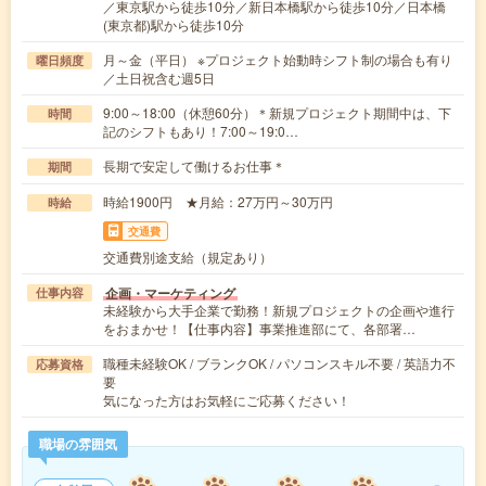
／東京駅から徒歩10分／新日本橋駅から徒歩10分／日本橋
(東京都)駅から徒歩10分
月～金（平日） ※プロジェクト始動時シフト制の場合も有り
曜日頻度
／土日祝含む週5日
9:00～18:00（休憩60分）＊新規プロジェクト期間中は、下
時間
記のシフトもあり！7:00～19:0…
長期で安定して働けるお仕事＊
期間
時給1900円 ★月給：27万円～30万円
時給
交通費
交通費別途支給（規定あり）
企画・マーケティング
仕事内容
未経験から大手企業で勤務！新規プロジェクトの企画や進行
をおまかせ！【仕事内容】事業推進部にて、各部署…
職種未経験OK / ブランクOK / パソコンスキル不要 / 英語力不
応募資格
要
気になった方はお気軽にご応募ください！
職場の雰囲気