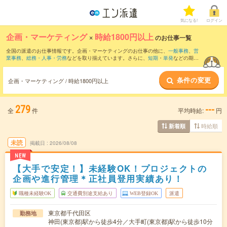
気になる!
ログイン
企画・マーケティング
×
時給1800円以上
のお仕事一覧
全国の派遣のお仕事情報です。企画・マーケティングのお仕事の他に、
一般事務
、
営
業事務
、
総務・人事・労務
などを取り揃えています。さらに、
短期
・
単発
などの期間
や、
職種未経験OK
などのこだわり条件で絞り込んでいただけます。職種辞典：
企画・
マーケティングのお仕事とは？とは？
条件の変更
企画・マーケティング / 時給1800円以上
279
---
全
件
平均時給:
円
時給順
新着順
未読
掲載日
2026/08/08
NEW
【大手で安定！】未経験OK！プロジェクトの
企画や進行管理＊正社員登用実績あり！
職種未経験OK
交通費別途支給あり
WEB登録OK
派遣
東京都千代田区
勤務地
神田(東京都)駅から徒歩4分／大手町(東京都)駅から徒歩10分