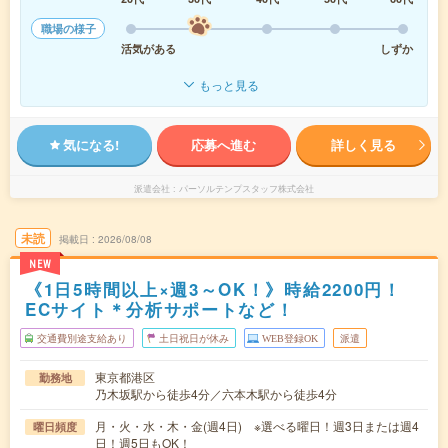
職場の様子
活気がある
しずか
もっと見る
気になる!
応募へ進む
詳しく見る
派遣会社
パーソルテンプスタッフ株式会社
未読
掲載日
2026/08/08
NEW
《1日5時間以上×週3～OK！》時給2200円！
ECサイト＊分析サポートなど！
交通費別途支給あり
土日祝日が休み
WEB登録OK
派遣
東京都港区
勤務地
乃木坂駅から徒歩4分／六本木駅から徒歩4分
月・火・水・木・金(週4日) ※選べる曜日！週3日または週4
曜日頻度
日！週5日もOK！