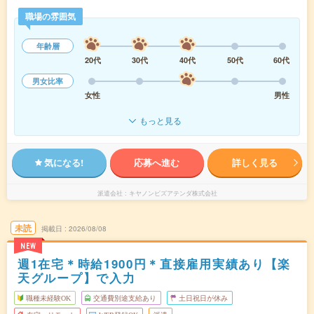
職場の雰囲気
年齢層
20代
30代
40代
50代
60代
男女比率
女性
男性
もっと見る
気になる!
応募へ進む
詳しく見る
派遣会社
キヤノンビズアテンダ株式会社
未読
掲載日
2026/08/08
NEW
週1在宅＊時給1900円＊直接雇用実績あり【楽
天グループ】で入力
職種未経験OK
交通費別途支給あり
土日祝日が休み