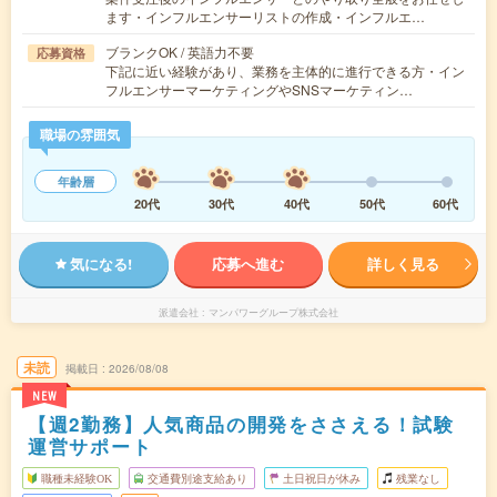
ます・インフルエンサーリストの作成・インフルエ…
ブランクOK / 英語力不要
応募資格
下記に近い経験があり、業務を主体的に進行できる方・イン
フルエンサーマーケティングやSNSマーケティン…
職場の雰囲気
年齢層
20代
30代
40代
50代
60代
気になる!
応募へ進む
詳しく見る
派遣会社
マンパワーグループ株式会社
未読
掲載日
2026/08/08
NEW
【週2勤務】人気商品の開発をささえる！試験
運営サポート
職種未経験OK
交通費別途支給あり
土日祝日が休み
残業なし