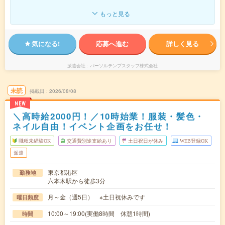
もっと見る
気になる!
応募へ進む
詳しく見る
派遣会社
パーソルテンプスタッフ株式会社
未読
掲載日
2026/08/08
NEW
＼高時給2000円！／10時始業！服装・髪色・
ネイル自由！イベント企画をお任せ！
職種未経験OK
交通費別途支給あり
土日祝日が休み
WEB登録OK
派遣
東京都港区
勤務地
六本木駅から徒歩3分
月～金（週5日） ※土日祝休みです
曜日頻度
10:00～19:00(実働8時間 休憩1時間)
時間