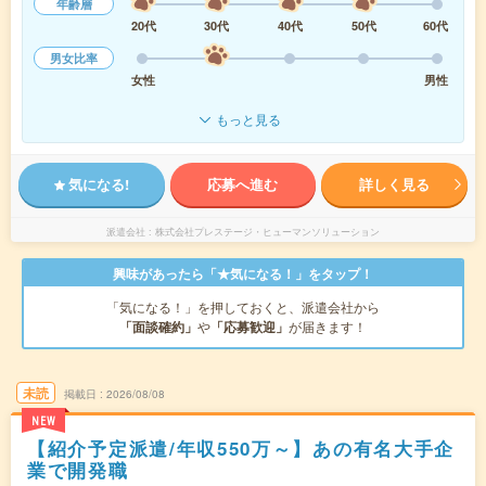
年齢層
20代
30代
40代
50代
60代
男女比率
女性
男性
もっと見る
気になる!
応募へ進む
詳しく見る
派遣会社
株式会社プレステージ・ヒューマンソリューション
興味があったら「★気になる！」をタップ！
「気になる！」を押しておくと、派遣会社から
「面談確約」
や
「応募歓迎」
が届きます！
未読
掲載日
2026/08/08
NEW
【紹介予定派遣/年収550万～】あの有名大手企
業で開発職