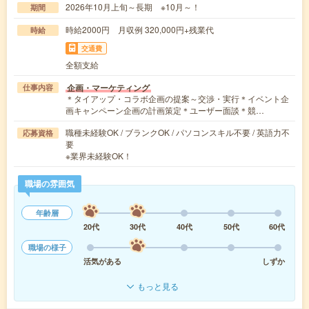
2026年10月上旬～長期 ※10月～！
期間
時給2000円 月収例 320,000円+残業代
時給
交通費
全額支給
企画・マーケティング
仕事内容
＊タイアップ・コラボ企画の提案～交渉・実行＊イベント企
画キャンペーン企画の計画策定＊ユーザー面談＊競…
職種未経験OK / ブランクOK / パソコンスキル不要 / 英語力不
応募資格
要
※業界未経験OK！
職場の雰囲気
年齢層
20代
30代
40代
50代
60代
職場の様子
活気がある
しずか
もっと見る