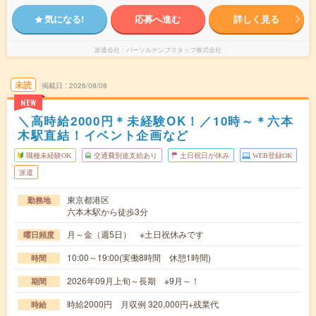
気になる!
応募へ進む
詳しく見る
派遣会社
パーソルテンプスタッフ株式会社
未読
掲載日
2026/08/08
NEW
＼高時給2000円＊未経験OK！／10時～＊六本
木駅直結！イベント企画など
職種未経験OK
交通費別途支給あり
土日祝日が休み
WEB登録OK
派遣
東京都港区
勤務地
六本木駅から徒歩3分
月～金（週5日） ※土日祝休みです
曜日頻度
10:00～19:00(実働8時間 休憩1時間)
時間
2026年09月上旬～長期 ※9月～！
期間
時給2000円 月収例 320,000円+残業代
時給