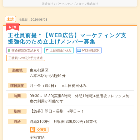
派遣会社
パーソルテンプスタッフ株式会社
未読
掲載日
2026/08/08
NEW
正社員前提＊【WEB広告】マーケティング支
援強化のため立上げメンバー募集
交通費別途支給あり
土日祝日が休み
WEB登録OK
正社員への紹介予定派遣
東京都港区
勤務地
六本木駅から徒歩1分
月～金（週5日） ※土日祝日休み
曜日頻度
09:30～18:30(実働8時間 休憩1時間)※登用後フレックス制
時間
度の利用が可能です
【急募】即日～長期 ※即日～！
期間
時給2100円 月収例 336,000円+残業代
時給
交通費
全額支給