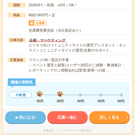
2026/9/1～長期 ※9月～OK！
期間
時給1900円＋交
時給
交通費
交通費実費支給（当社規定あり）
企画・マーケティング
仕事内容
ビジネス向けコミュニティサイトの運営アシスタント・オン
ラインコミュニティサイトの運営(全般のサポート…
ブランクOK / 英語力不要
応募資格
・イベント運営と顧客(ユーザー)対応のご経験・数値集計・
レポーティングのご経験あれば歓迎:顧客への提…
職場の雰囲気
年齢層
20代
30代
40代
50代
60代
気になる!
応募へ進む
詳しく見る
派遣会社
マンパワーグループ株式会社