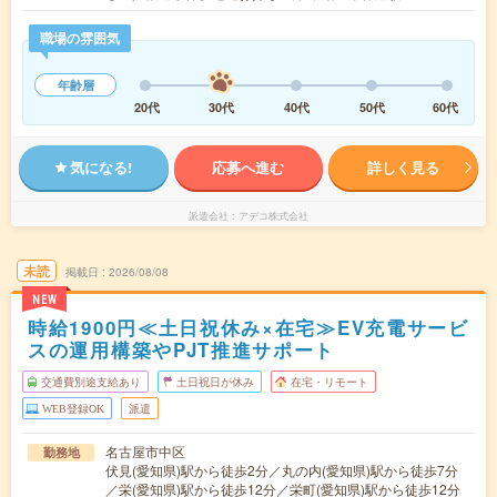
職場の雰囲気
年齢層
20代
30代
40代
50代
60代
気になる!
応募へ進む
詳しく見る
派遣会社
アデコ株式会社
未読
掲載日
2026/08/08
NEW
時給1900円≪土日祝休み×在宅≫EV充電サービ
スの運用構築やPJT推進サポート
交通費別途支給あり
土日祝日が休み
在宅・リモート
WEB登録OK
派遣
名古屋市中区
勤務地
伏見(愛知県)駅から徒歩2分／丸の内(愛知県)駅から徒歩7分
／栄(愛知県)駅から徒歩12分／栄町(愛知県)駅から徒歩12分