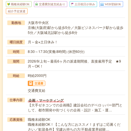
職種未経験OK
交通費別途支給あり
土日祝日が休み
WEB登録OK
紹介予定派遣
大阪市中央区
勤務地
京橋(大阪府)駅から徒歩5分／大阪ビジネスパーク駅から徒歩
5分／大阪城北詰駅から徒歩8分
月～金※土日休み！
曜日頻度
8:30～17:30(実働:8時間) (休憩60分)
時間
2026/9/上旬～最長6ヶ月の派遣期間後、直接雇用予定 ★9
期間
月～OK！
時給2000円
時給
交通費
交通費支給
企画・マーケティング
仕事内容
【大手ゼネコンでの企画職】建設会社のデベロッパー部門と
して、都市開発や街づくりの企画・設計・施工・運…
職種未経験OK
応募資格
職種未経験OK！【こんな方におススメ！まずはご応募くだ
さい／歓迎条件】宅建お持ちの方/不動産業界経験…