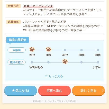
企画・マーケティング
仕事内容
※ECサイトご利用中の顧客向けたマーケティング支援＊リス
ティング広告、ディスプレイ広告の運用と改善＊…
パソコンスキル不要 / 英語力不要
応募資格
※業界未経験OK・WEBマーケティングの経験をお持ちの方・
WEB広告の運用経験をお持ちの方・高校ご卒…
職場の雰囲気
年齢層
20代
30代
40代
50代
60代
職場の様子
活気がある
しずか
もっと見る
気になる!
応募へ進む
詳しく見る
派遣会社
パーソルテンプスタッフ株式会社