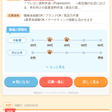
＊プレゼン資料作成（Powerpoint） →新店舗の出店におけ
る、本社向けの提案資料作成（過去の資…
職種未経験OK / ブランクOK / 英語力不要
応募資格
※業界未経験OK！マーケティング経験も活かせます
職場の雰囲気
年齢層
20代
30代
40代
50代
60代
男女比率
女性
男性
もっと見る
気になる!
応募へ進む
詳しく見る
派遣会社
パーソルテンプスタッフ株式会社
未読
掲載日
2026/08/08
NEW