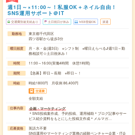
週1日～×11:00～！私服OK＋ネイル自由！
SNS運用サポート＠IT
交通費別途支給あり
土日祝日が休み
WEB登録OK
派遣
東京都千代田区
勤務地
四ツ谷駅から徒歩3分
月・水・金(週3日) ※シフト制 ※曜日えらべる♪週1日～勤
曜日頻度
務相談可☆土日祝休み！
11:00～16:00(実働4時間 休憩1時間)
時間
【急募】即日～長期 ※即日～！
期間
時給1800円 月収例 86,400円
時給
交通費
全額支給
企画・マーケティング
仕事内容
＊SNS投稿案作成、予約投稿、運用補助＊ブログ記事やサー
ビス紹介資料をもとにした投稿文作成＊メルマガ…
英語力不要
応募資格
SNS運用やマーケティング業務の経験ベンチャー企業・IT企