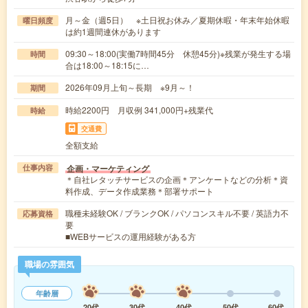
月～金（週5日） ※土日祝お休み／夏期休暇・年末年始休暇
曜日頻度
は約1週間連休があります
09:30～18:00(実働7時間45分 休憩45分)※残業が発生する場
時間
合は18:00～18:15に…
2026年09月上旬～長期 ※9月～！
期間
時給2200円 月収例 341,000円+残業代
時給
交通費
全額支給
企画・マーケティング
仕事内容
＊自社レタッチサービスの企画＊アンケートなどの分析＊資
料作成、データ作成業務＊部署サポート
職種未経験OK / ブランクOK / パソコンスキル不要 / 英語力不
応募資格
要
■WEBサービスの運用経験がある方
職場の雰囲気
年齢層
20代
30代
40代
50代
60代