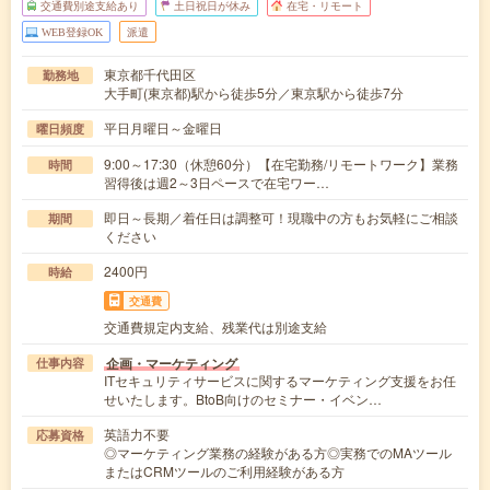
交通費別途支給あり
土日祝日が休み
在宅・リモート
WEB登録OK
派遣
東京都千代田区
勤務地
大手町(東京都)駅から徒歩5分／東京駅から徒歩7分
平日月曜日～金曜日
曜日頻度
9:00～17:30（休憩60分）【在宅勤務/リモートワーク】業務
時間
習得後は週2～3日ペースで在宅ワー…
即日～長期／着任日は調整可！現職中の方もお気軽にご相談
期間
ください
2400円
時給
交通費
交通費規定内支給、残業代は別途支給
企画・マーケティング
仕事内容
ITセキュリティサービスに関するマーケティング支援をお任
せいたします。BtoB向けのセミナー・イベン…
英語力不要
応募資格
◎マーケティング業務の経験がある方◎実務でのMAツール
またはCRMツールのご利用経験がある方