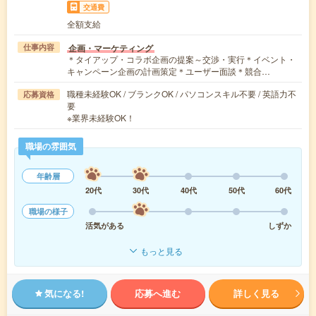
交通費
全額支給
企画・マーケティング
仕事内容
＊タイアップ・コラボ企画の提案～交渉・実行＊イベント・
キャンペーン企画の計画策定＊ユーザー面談＊競合…
職種未経験OK / ブランクOK / パソコンスキル不要 / 英語力不
応募資格
要
※業界未経験OK！
職場の雰囲気
年齢層
20代
30代
40代
50代
60代
職場の様子
活気がある
しずか
もっと見る
気になる!
応募へ進む
詳しく見る