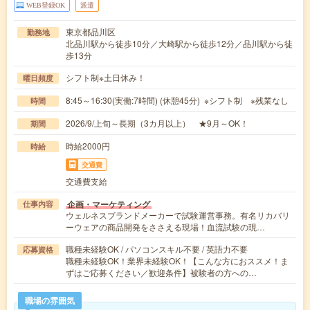
WEB登録OK
派遣
東京都品川区
勤務地
北品川駅から徒歩10分／大崎駅から徒歩12分／品川駅から徒
歩13分
シフト制※土日休み！
曜日頻度
8:45～16:30(実働:7時間) (休憩45分) ※シフト制 ※残業なし
時間
2026/9/上旬～長期（3カ月以上） ★9月～OK！
期間
時給2000円
時給
交通費
交通費支給
企画・マーケティング
仕事内容
ウェルネスブランドメーカーで試験運営事務。有名リカバリ
ーウェアの商品開発をささえる現場！血流試験の現…
職種未経験OK / パソコンスキル不要 / 英語力不要
応募資格
職種未経験OK！業界未経験OK！【こんな方におススメ！ま
ずはご応募ください／歓迎条件】被験者の方への…
職場の雰囲気