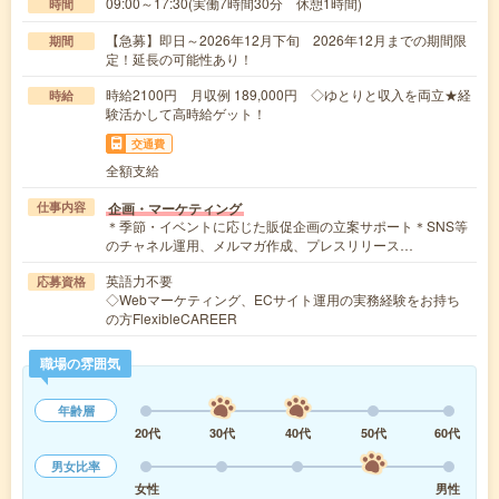
09:00～17:30(実働7時間30分 休憩1時間)
時間
【急募】即日～2026年12月下旬 2026年12月までの期間限
期間
定！延長の可能性あり！
時給2100円 月収例 189,000円 ◇ゆとりと収入を両立★経
時給
験活かして高時給ゲット！
交通費
全額支給
企画・マーケティング
仕事内容
＊季節・イベントに応じた販促企画の立案サポート＊SNS等
のチャネル運用、メルマガ作成、プレスリリース…
英語力不要
応募資格
◇Webマーケティング、ECサイト運用の実務経験をお持ち
の方FlexibleCAREER
職場の雰囲気
年齢層
20代
30代
40代
50代
60代
男女比率
女性
男性