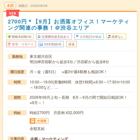
未読
掲載日
2026/08/08
NEW
2700円＊【9月】お洒落オフィス！マーケティ
ング関連の事務！＠渋谷エリア
職種未経験OK
交通費別途支給あり
土日祝日が休み
残業なし
在宅・リモート
WEB登録OK
派遣
東京都渋谷区
勤務地
明治神宮前駅から徒歩3分／渋谷駅から徒歩8分
月～金（週5日） ※週3や週4勤務も相談OK！
曜日頻度
10:00～19:00(実働8時間 休憩1時間)※9:30～17:30や10:00
時間
～18:00など、…
2026年09月上旬～長期 8月～9月の間で開始日相談OK！
期間
※9月～！
時給2700円 月収例 432,000円
時給
交通費
全額支給
企画・マーケティング
仕事内容