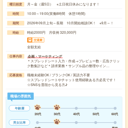
月～金（週5日） ※土日祝日休みになります！
曜日頻度
10:00～19:00(実働8時間 休憩1時間)
時間
2026年09月上旬～長期 10月開始相談OK！ ※9月～！
期間
時給2000円 月収例 320,000円
時給
交通費
全額支給
企画・マーケティング
仕事内容
＊スプレッドシート入力・作成→プレビュー数・広告クリッ
ク数集計など＊請求業務＊サンプル品の整理やイン…
職種未経験OK / ブランクOK / 英語力不要
応募資格
☆スプレッドシートやチャット使用経験ある方必見です！
☆SNSを普段から見る方♪
職場の雰囲気
年齢層
20代
30代
40代
50代
60代
男女比率