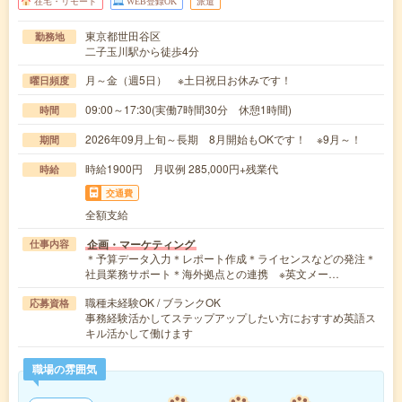
在宅・リモート
WEB登録OK
派遣
東京都世田谷区
勤務地
二子玉川駅から徒歩4分
月～金（週5日） ※土日祝日お休みです！
曜日頻度
09:00～17:30(実働7時間30分 休憩1時間)
時間
2026年09月上旬～長期 8月開始もOKです！ ※9月～！
期間
時給1900円 月収例 285,000円+残業代
時給
交通費
全額支給
企画・マーケティング
仕事内容
＊予算データ入力＊レポート作成＊ライセンスなどの発注＊
社員業務サポート＊海外拠点との連携 ※英文メー…
職種未経験OK / ブランクOK
応募資格
事務経験活かしてステップアップしたい方におすすめ英語ス
キル活かして働けます
職場の雰囲気