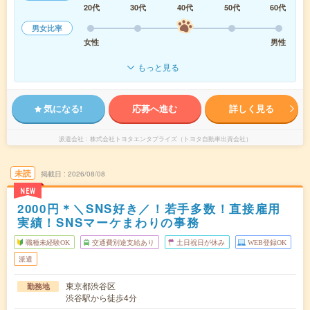
20代
30代
40代
50代
60代
男女比率
女性
男性
もっと見る
気になる!
応募へ進む
詳しく見る
派遣会社
株式会社トヨタエンタプライズ（トヨタ自動車出資会社）
未読
掲載日
2026/08/08
NEW
2000円＊＼SNS好き／！若手多数！直接雇用
実績！SNSマーケまわりの事務
職種未経験OK
交通費別途支給あり
土日祝日が休み
WEB登録OK
派遣
東京都渋谷区
勤務地
渋谷駅から徒歩4分