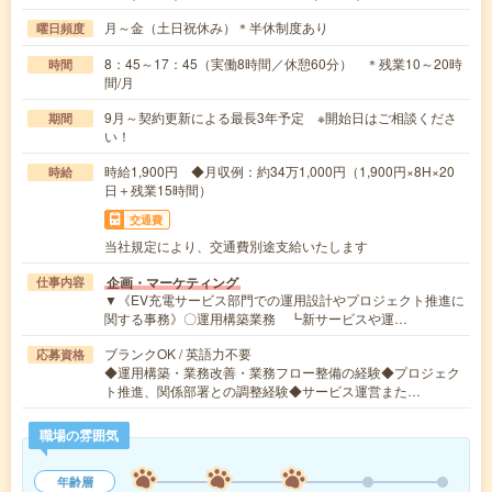
月～金（土日祝休み）＊半休制度あり
曜日頻度
8：45～17：45（実働8時間／休憩60分） ＊残業10～20時
時間
間/月
9月～契約更新による最長3年予定 ※開始日はご相談くださ
期間
い！
時給1,900円 ◆月収例：約34万1,000円（1,900円×8H×20
時給
日＋残業15時間）
交通費
当社規定により、交通費別途支給いたします
企画・マーケティング
仕事内容
▼《EV充電サービス部門での運用設計やプロジェクト推進に
関する事務》〇運用構築業務 ┗新サービスや運…
ブランクOK / 英語力不要
応募資格
◆運用構築・業務改善・業務フロー整備の経験◆プロジェク
ト推進、関係部署との調整経験◆サービス運営また…
職場の雰囲気
年齢層