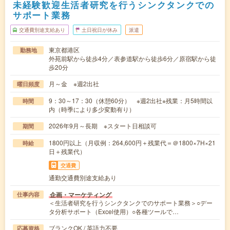
未経験歓迎生活者研究を行うシンクタンクでの
サポート業務
交通費別途支給あり
土日祝日が休み
派遣
東京都港区
勤務地
外苑前駅から徒歩4分／表参道駅から徒歩6分／原宿駅から徒
歩20分
月～金 ※週2出社
曜日頻度
9：30～17：30（休憩60分） ※週2出社※残業：月5時間以
時間
内（時季により多少変動有り）
2026年9月～長期 ※スタート日相談可
期間
1800円以上（月収例：264,600円＋残業代＝＠1800×7H×21
時給
日＋残業代）
交通費
通勤交通費別途支給あり
企画・マーケティング
仕事内容
＜生活者研究を行うシンクタンクでのサポート業務＞○デー
タ分析サポート（Excel使用）○各種ツールで…
ブランクOK / 英語力不要
応募資格