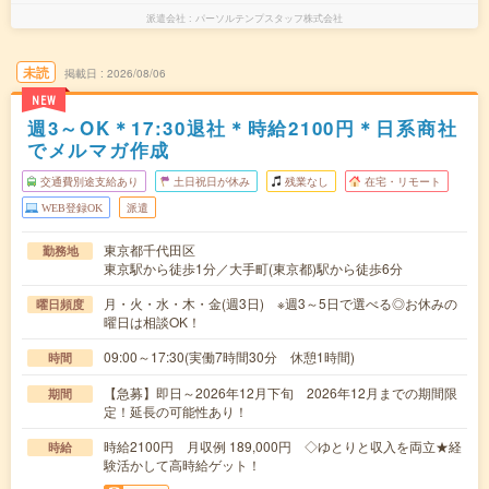
派遣会社
パーソルテンプスタッフ株式会社
未読
掲載日
2026/08/06
NEW
週3～OK＊17:30退社＊時給2100円＊日系商社
でメルマガ作成
交通費別途支給あり
土日祝日が休み
残業なし
在宅・リモート
WEB登録OK
派遣
東京都千代田区
勤務地
東京駅から徒歩1分／大手町(東京都)駅から徒歩6分
月・火・水・木・金(週3日) ※週3～5日で選べる◎お休みの
曜日頻度
曜日は相談OK！
09:00～17:30(実働7時間30分 休憩1時間)
時間
【急募】即日～2026年12月下旬 2026年12月までの期間限
期間
定！延長の可能性あり！
時給2100円 月収例 189,000円 ◇ゆとりと収入を両立★経
時給
験活かして高時給ゲット！