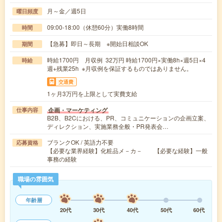
月～金／週5日
曜日頻度
09:00-18:00（休憩60分）実働8時間
時間
【急募】即日～長期 ※開始日相談OK
期間
時給1700円 月収例 32万円 時給1700円×実働8h×週5日×4
時給
週+残業25h ※月収例を保証するものではありません。
交通費
1ヶ月3万円を上限として実費支給
企画・マーケティング
仕事内容
B2B、B2Cにおける、PR、コミュニケーションの企画立案、
ディレクション、実施業務全般・PR発表会…
ブランクOK / 英語力不要
応募資格
【必要な業界経験】化粧品メ－カ－ 【必要な経験】一般
事務の経験
職場の雰囲気
年齢層
20代
30代
40代
50代
60代