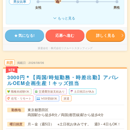
男女比率
女性
男性
もっと見る
気になる!
応募へ進む
詳しく見る
派遣会社
株式会社リクルートスタッフィング
未読
掲載日
2026/08/06
NEW
3000円＊【両国/時短勤務・時差出勤】アパレ
ルOEM企画生産！キッズ担当
職種未経験OK
交通費別途支給あり
土日祝日が休み
在宅・リモート
WEB登録OK
派遣
東京都墨田区
勤務地
両国駅から徒歩8分／両国(都営線)駅から徒歩4分
月～金（週5日） ※土日祝お休みです。 週3－4日もOK！
曜日頻度