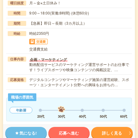
月～金※土日休み！
曜日頻度
9:00～18:00(実働:8時間) (休憩60分)
時間
【急募】即日～長期（3カ月以上）
期間
時給2350円
時給
交通費
交通費支給
企画・マーケティング
仕事内容
動画配信サービスのマーケティング運営サポートのお仕事で
す！ライブスポーツや映像コンテンツの掲載設定、…
デジタルコンテンツやマーケティング施策の運営経験、スポ
応募資格
ーツ・エンターテイメント分野への興味をお持ちの…
職場の雰囲気
年齢層
20代
30代
40代
50代
60代
気になる!
応募へ進む
詳しく見る