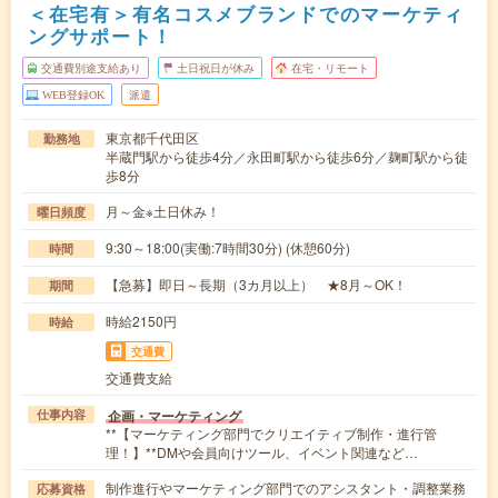
＜在宅有＞有名コスメブランドでのマーケティ
ングサポート！
交通費別途支給あり
土日祝日が休み
在宅・リモート
WEB登録OK
派遣
東京都千代田区
勤務地
半蔵門駅から徒歩4分／永田町駅から徒歩6分／麹町駅から徒
歩8分
月～金※土日休み！
曜日頻度
9:30～18:00(実働:7時間30分) (休憩60分)
時間
【急募】即日～長期（3カ月以上） ★8月～OK！
期間
時給2150円
時給
交通費
交通費支給
企画・マーケティング
仕事内容
**【マーケティング部門でクリエイティブ制作・進行管
理！】**DMや会員向けツール、イベント関連など…
制作進行やマーケティング部門でのアシスタント・調整業務
応募資格