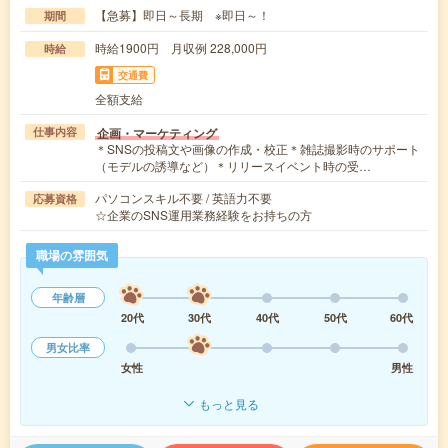
【急募】即日～長期 ※即日～！
期間
時給1900円 月収例 228,000円
時給
交通費
全額支給
企画・マーケティング
仕事内容
＊SNSの投稿文や画像の作成・校正＊雑誌撮影時のサポート
（モデルの誘導など）＊リリースイベント時の受…
パソコンスキル不要 / 英語力不要
応募資格
☆企業のSNS運用業務経験をお持ちの方
職場の雰囲気
年齢層
20代
30代
40代
50代
60代
男女比率
女性
男性
もっと見る