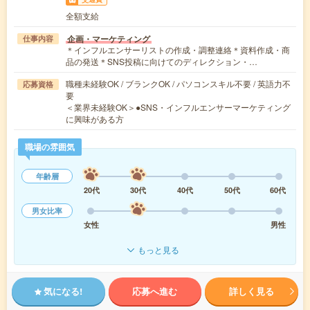
全額支給
企画・マーケティング
仕事内容
＊インフルエンサーリストの作成・調整連絡＊資料作成・商
品の発送＊SNS投稿に向けてのディレクション・…
職種未経験OK / ブランクOK / パソコンスキル不要 / 英語力不
応募資格
要
＜業界未経験OK＞●SNS・インフルエンサーマーケティング
に興味がある方
職場の雰囲気
年齢層
20代
30代
40代
50代
60代
男女比率
女性
男性
もっと見る
気になる!
応募へ進む
詳しく見る