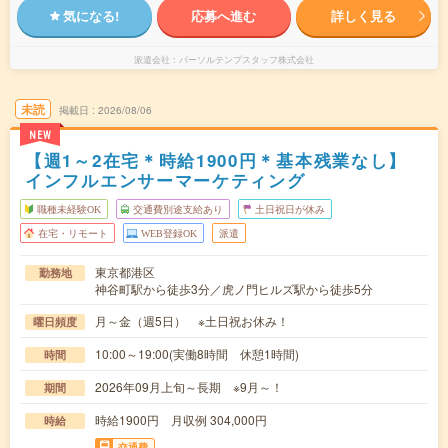
気になる!
応募へ進む
詳しく見る
派遣会社
パーソルテンプスタッフ株式会社
未読
掲載日
2026/08/06
NEW
【週1～2在宅＊時給1900円＊基本残業なし】
インフルエンサーマーケティング
職種未経験OK
交通費別途支給あり
土日祝日が休み
在宅・リモート
WEB登録OK
派遣
東京都港区
勤務地
神谷町駅から徒歩3分／虎ノ門ヒルズ駅から徒歩5分
月～金（週5日） ※土日祝お休み！
曜日頻度
10:00～19:00(実働8時間 休憩1時間)
時間
2026年09月上旬～長期 ※9月～！
期間
時給1900円 月収例 304,000円
時給
交通費