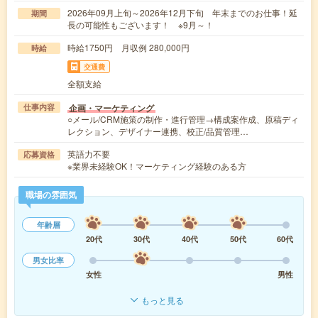
2026年09月上旬～2026年12月下旬 年末までのお仕事！延
期間
長の可能性もございます！ ※9月～！
時給1750円 月収例 280,000円
時給
交通費
全額支給
企画・マーケティング
仕事内容
○メール/CRM施策の制作・進行管理→構成案作成、原稿ディ
レクション、デザイナー連携、校正/品質管理…
英語力不要
応募資格
※業界未経験OK！マーケティング経験のある方
職場の雰囲気
年齢層
20代
30代
40代
50代
60代
男女比率
女性
男性
もっと見る