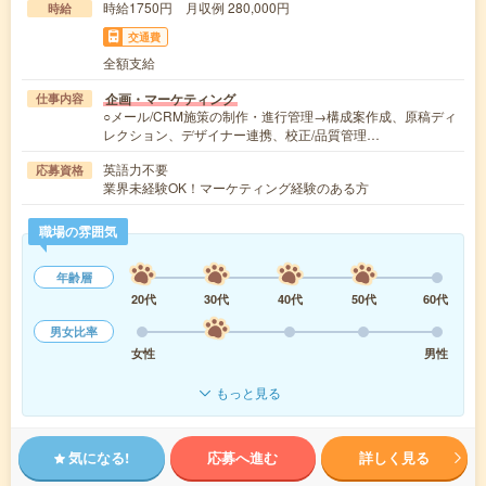
時給1750円 月収例 280,000円
時給
交通費
全額支給
企画・マーケティング
仕事内容
○メール/CRM施策の制作・進行管理→構成案作成、原稿ディ
レクション、デザイナー連携、校正/品質管理…
英語力不要
応募資格
業界未経験OK！マーケティング経験のある方
職場の雰囲気
年齢層
20代
30代
40代
50代
60代
男女比率
女性
男性
もっと見る
気になる!
応募へ進む
詳しく見る