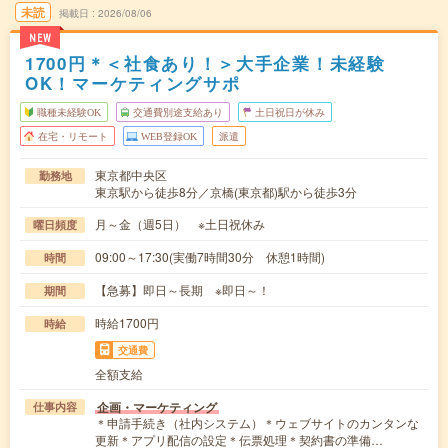
未読
掲載日
2026/08/06
NEW
1700円＊＜社食あり！＞大手企業！未経験
OK！マーケティングサポ
職種未経験OK
交通費別途支給あり
土日祝日が休み
在宅・リモート
WEB登録OK
派遣
東京都中央区
勤務地
東京駅から徒歩8分／京橋(東京都)駅から徒歩3分
月～金（週5日） ※土日祝休み
曜日頻度
09:00～17:30(実働7時間30分 休憩1時間)
時間
【急募】即日～長期 ※即日～！
期間
時給1700円
時給
交通費
全額支給
企画・マーケティング
仕事内容
＊申請手続き（社内システム）＊ウェブサイトのカンタンな
更新＊アプリ配信の設定＊伝票処理＊契約書の準備…