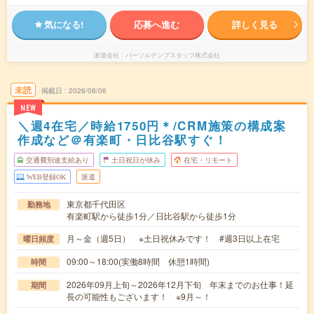
気になる!
応募へ進む
詳しく見る
派遣会社
パーソルテンプスタッフ株式会社
未読
掲載日
2026/08/06
NEW
＼週4在宅／時給1750円＊/CRM施策の構成案
作成など＠有楽町・日比谷駅すぐ！
交通費別途支給あり
土日祝日が休み
在宅・リモート
WEB登録OK
派遣
東京都千代田区
勤務地
有楽町駅から徒歩1分／日比谷駅から徒歩1分
月～金（週5日） ※土日祝休みです！ #週3日以上在宅
曜日頻度
09:00～18:00(実働8時間 休憩1時間)
時間
2026年09月上旬～2026年12月下旬 年末までのお仕事！延
期間
長の可能性もございます！ ※9月～！