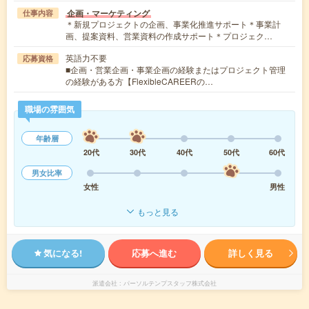
企画・マーケティング
仕事内容
＊新規プロジェクトの企画、事業化推進サポート＊事業計
画、提案資料、営業資料の作成サポート＊プロジェク…
英語力不要
応募資格
■企画・営業企画・事業企画の経験またはプロジェクト管理
の経験がある方【FlexibleCAREERの…
職場の雰囲気
年齢層
20代
30代
40代
50代
60代
男女比率
女性
男性
もっと見る
気になる!
応募へ進む
詳しく見る
派遣会社
パーソルテンプスタッフ株式会社