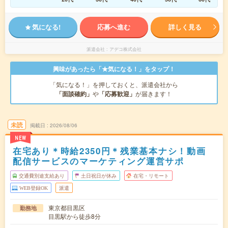
気になる!
応募へ進む
詳しく見る
派遣会社
アデコ株式会社
興味があったら「★気になる！」をタップ！
「気になる！」を押しておくと、派遣会社から
「面談確約」
や
「応募歓迎」
が届きます！
未読
掲載日
2026/08/06
NEW
在宅あり＊時給2350円＊残業基本ナシ！動画
配信サービスのマーケティング運営サポ
交通費別途支給あり
土日祝日が休み
在宅・リモート
WEB登録OK
派遣
東京都目黒区
勤務地
目黒駅から徒歩8分