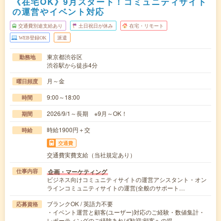
《在宅OK》9月スタート！コミュニティサイト
の運営やイベント対応
交通費別途支給あり
土日祝日が休み
在宅・リモート
WEB登録OK
派遣
東京都渋谷区
勤務地
渋谷駅から徒歩4分
月～金
曜日頻度
9:00～18:00
時間
2026/9/1～長期 ※9月～OK！
期間
時給1900円＋交
時給
交通費
交通費実費支給（当社規定あり）
企画・マーケティング
仕事内容
ビジネス向けコミュニティサイトの運営アシスタント・オン
ラインコミュニティサイトの運営(全般のサポート…
ブランクOK / 英語力不要
応募資格
・イベント運営と顧客(ユーザー)対応のご経験・数値集計・
レポーティングのご経験あれば歓迎:顧客への提…