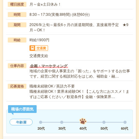
月～金※土日休み！
曜日頻度
8:30～17:30(実働:8時間) (休憩60分)
時間
2026/9/上旬～最長6ヶ月の派遣期間後、直接雇用予定 ★9
期間
月～OK！
時給1900円
時給
交通費
交通費支給
企画・マーケティング
仕事内容
地域の企業や個人事業主の「困った」をサポートするお仕事
です。経営に関する相談対応をはじめ、補助金・融…
職種未経験OK / 英語力不要
応募資格
職種未経験OK！業界未経験OK！【こんな方におススメ！ま
ずはご応募ください／歓迎条件】金融・保険業界…
職場の雰囲気
年齢層
20代
30代
40代
50代
60代