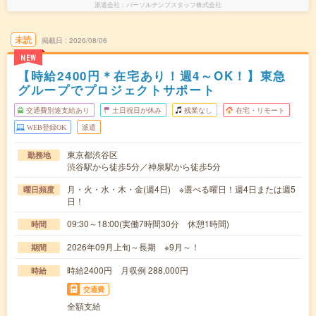
派遣会社
パーソルテンプスタッフ株式会社
未読
掲載日
2026/08/06
NEW
【時給2400円＊在宅あり！週4～OK！】東急
グループでプロジェクトサポート
交通費別途支給あり
土日祝日が休み
残業なし
在宅・リモート
WEB登録OK
派遣
東京都渋谷区
勤務地
渋谷駅から徒歩5分／神泉駅から徒歩5分
月・火・水・木・金(週4日) ※選べる曜日！週4日または週5
曜日頻度
日！
09:30～18:00(実働7時間30分 休憩1時間)
時間
2026年09月上旬～長期 ※9月～！
期間
時給2400円 月収例 288,000円
時給
交通費
全額支給