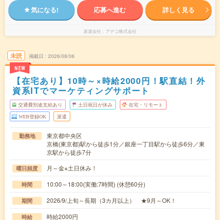
気になる!
応募へ進む
詳しく見る
派遣会社
アデコ株式会社
未読
掲載日
2026/08/06
NEW
【在宅あり】10時～×時給2000円！駅直結！外
資系ITでマーケティングサポート
交通費別途支給あり
土日祝日が休み
在宅・リモート
WEB登録OK
派遣
東京都中央区
勤務地
京橋(東京都)駅から徒歩1分／銀座一丁目駅から徒歩6分／東
京駅から徒歩7分
月～金※土日休み！
曜日頻度
10:00～18:00(実働:7時間) (休憩60分)
時間
2026/9/上旬～長期（3カ月以上） ★9月～OK！
期間
時給2000円
時給