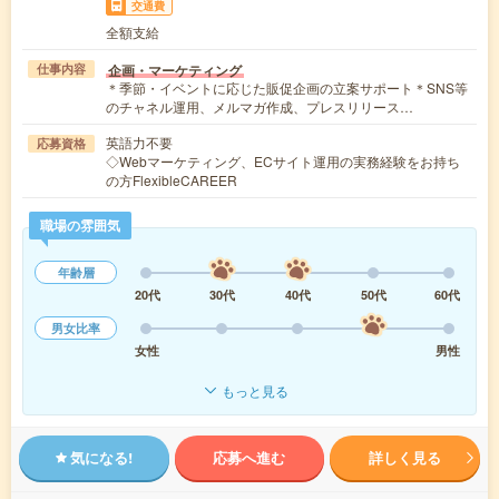
交通費
全額支給
企画・マーケティング
仕事内容
＊季節・イベントに応じた販促企画の立案サポート＊SNS等
のチャネル運用、メルマガ作成、プレスリリース…
英語力不要
応募資格
◇Webマーケティング、ECサイト運用の実務経験をお持ち
の方FlexibleCAREER
職場の雰囲気
年齢層
20代
30代
40代
50代
60代
男女比率
女性
男性
もっと見る
気になる!
応募へ進む
詳しく見る