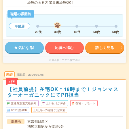
経験のある方 業界未経験OK！
職場の雰囲気
年齢層
20代
30代
40代
50代
60代
気になる!
応募へ進む
詳しく見る
派遣会社
アデコ株式会社
未読
掲載日
2026/08/06
NEW
【社員前提】在宅OK＊18時まで！ジョンマス
ターオーガニックにてPR担当
交通費別途支給あり
土日祝日が休み
在宅・リモート
WEB登録OK
正社員への紹介予定派遣
東京都目黒区
勤務地
池尻大橋駅から徒歩6分