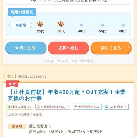
職場の雰囲気
年齢層
20代
30代
40代
50代
60代
気になる!
応募へ進む
詳しく見る
派遣会社
マンパワーグループ株式会社
未読
掲載日
2026/08/06
NEW
【正社員前提】年収450万超＊OJT充実！企業
支援のお仕事
職種未経験OK
交通費別途支給あり
土日祝日が休み
WEB登録OK
正社員への紹介予定派遣
愛知県豊田市
勤務地
新豊田駅から徒歩3分／豊田市駅から徒歩6分