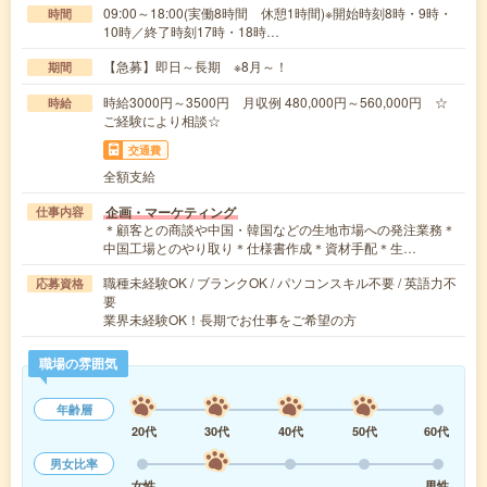
09:00～18:00(実働8時間 休憩1時間)※開始時刻8時・9時・
時間
10時／終了時刻17時・18時…
【急募】即日～長期 ※8月～！
期間
時給3000円～3500円 月収例 480,000円～560,000円 ☆
時給
ご経験により相談☆
交通費
全額支給
企画・マーケティング
仕事内容
＊顧客との商談や中国・韓国などの生地市場への発注業務＊
中国工場とのやり取り＊仕様書作成＊資材手配＊生…
職種未経験OK / ブランクOK / パソコンスキル不要 / 英語力不
応募資格
要
業界未経験OK！長期でお仕事をご希望の方
職場の雰囲気
年齢層
20代
30代
40代
50代
60代
男女比率
女性
男性