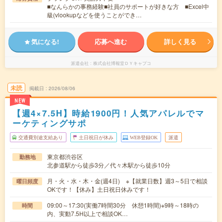
■なんらかの事務経験■社員のサポートが好きな方 ■Excel中
級(vlookupなどを使うことができ…
気になる!
応募へ進む
詳しく見る
派遣会社
株式会社博報堂ＤＹキャプコ
未読
掲載日
2026/08/06
NEW
【週4×7.5H】時給1900円！人気アパレルでマ
ーケティングサポ
交通費別途支給あり
土日祝日が休み
WEB登録OK
派遣
東京都渋谷区
勤務地
北参道駅から徒歩3分／代々木駅から徒歩10分
月・火・水・木・金(週4日) ※【就業日数】週3～5日で相談
曜日頻度
OKです！【休み】土日祝日休みです！
09:00～17:30(実働7時間30分 休憩1時間)※9時～18時の
時間
内、実動7.5H以上で相談OK…