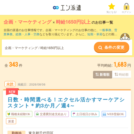
気になる!
ログイン
企画・マーケティング
×
時給1650円以上
のお仕事一覧
全国の派遣のお仕事情報です。企画・マーケティングのお仕事の他に、
一般事務
、
営
業事務
、
総務・人事・労務
などを取り揃えています。さらに、
短期
・
単発
などの期間
や、
職種未経験OK
などのこだわり条件で絞り込んでいただけます。職種辞典：
企画・
マーケティングのお仕事とは？とは？
条件の変更
企画・マーケティング / 時給1650円以上
343
1,683
全
件
平均時給:
円
時給順
新着順
未読
掲載日
2026/08/06
NEW
日数・時間選べる！エクセル活かすマーケアシ
スタント＊約3か月／週4～
職種未経験OK
交通費別途支給あり
土日祝日が休み
WEB登録OK
派遣
東京都千代田区
勤務地