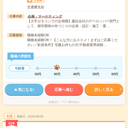
交通費支給
企画・マーケティング
仕事内容
【大手ゼネコンでの企画職】建設会社のデベロッパー部門と
して、都市開発や街づくりの企画・設計・施工・運…
職種未経験OK
応募資格
職種未経験OK！【こんな方におススメ！まずはご応募くだ
さい／歓迎条件】宅建お持ちの方/不動産業界経験…
職場の雰囲気
年齢層
20代
30代
40代
50代
60代
気になる!
応募へ進む
詳しく見る
派遣会社
アデコ株式会社
未読
掲載日
2026/08/06
NEW