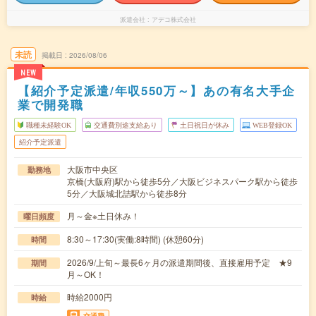
派遣会社
アデコ株式会社
未読
掲載日
2026/08/06
NEW
【紹介予定派遣/年収550万～】あの有名大手企
業で開発職
職種未経験OK
交通費別途支給あり
土日祝日が休み
WEB登録OK
紹介予定派遣
大阪市中央区
勤務地
京橋(大阪府)駅から徒歩5分／大阪ビジネスパーク駅から徒歩
5分／大阪城北詰駅から徒歩8分
月～金※土日休み！
曜日頻度
8:30～17:30(実働:8時間) (休憩60分)
時間
2026/9/上旬～最長6ヶ月の派遣期間後、直接雇用予定 ★9
期間
月～OK！
時給2000円
時給
交通費