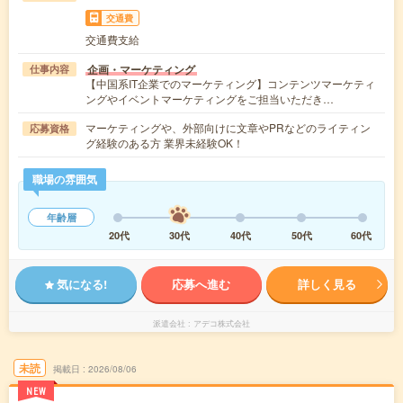
交通費
交通費支給
企画・マーケティング
仕事内容
【中国系IT企業でのマーケティング】コンテンツマーケティ
ングやイベントマーケティングをご担当いただき…
マーケティングや、外部向けに文章やPRなどのライティン
応募資格
グ経験のある方 業界未経験OK！
職場の雰囲気
年齢層
20代
30代
40代
50代
60代
気になる!
応募へ進む
詳しく見る
派遣会社
アデコ株式会社
未読
掲載日
2026/08/06
NEW