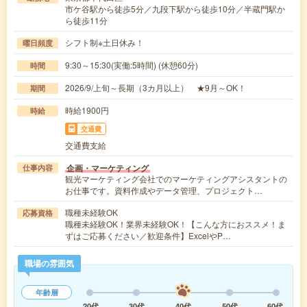
市ケ谷駅から徒歩5分／九段下駅から徒歩10分／半蔵門駅か
ら徒歩11分
シフト制※土日休み！
曜日頻度
9:30～15:30(実働:5時間) (休憩60分)
時間
2026/9/上旬～長期（3カ月以上） ★9月～OK！
期間
時給1900円
時給
交通費
交通費支給
企画・マーケティング
仕事内容
観光マーケティング会社でのマーケティングアシスタントの
お仕事です。資料作成やデータ管理、プロジェクト…
職種未経験OK
応募資格
職種未経験OK！業界未経験OK！【こんな方におススメ！ま
ずはご応募ください／歓迎条件】ExcelやP…
職場の雰囲気
年齢層
20代
30代
40代
50代
60代