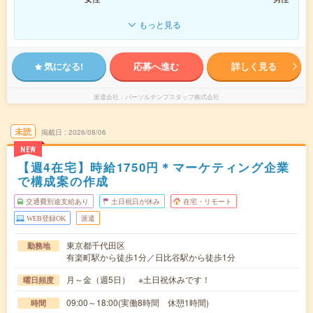
もっと見る
気になる!
応募へ進む
詳しく見る
派遣会社
パーソルテンプスタッフ株式会社
未読
掲載日
2026/08/06
NEW
【週4在宅】時給1750円＊マーケティング企業
で構成案の作成
交通費別途支給あり
土日祝日が休み
在宅・リモート
WEB登録OK
派遣
東京都千代田区
勤務地
有楽町駅から徒歩1分／日比谷駅から徒歩1分
月～金（週5日） ※土日祝休みです！
曜日頻度
09:00～18:00(実働8時間 休憩1時間)
時間