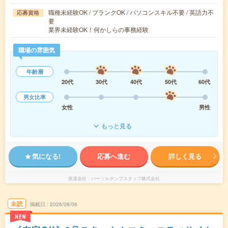
職種未経験OK / ブランクOK / パソコンスキル不要 / 英語力不
応募資格
要
業界未経験OK！何かしらの事務経験
職場の雰囲気
年齢層
20代
30代
40代
50代
60代
男女比率
女性
男性
もっと見る
気になる!
応募へ進む
詳しく見る
派遣会社
パーソルテンプスタッフ株式会社
未読
掲載日
2026/08/06
NEW