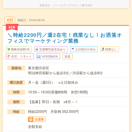
派遣会社
パーソルテンプスタッフ株式会社
未読
掲載日
2026/08/06
NEW
＼時給2200円／週2在宅！残業なし！お洒落オ
フィスでマーケティング業務
職種未経験OK
交通費別途支給あり
土日祝日が休み
残業なし
在宅・リモート
WEB登録OK
派遣
東京都渋谷区
勤務地
明治神宮前駅から徒歩3分／渋谷駅から徒歩8分
月～金（週5日） ※土日祝休み
曜日頻度
10:00～19:00(実働8時間 休憩1時間)
時間
【急募】即日～長期 ※8月～！
期間
時給2200円 月収例 352,000円
時給
交通費
全額支給