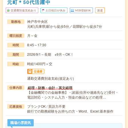
元町＊50代活躍中
交通費別途支給あり
土日祝日が休み
WEB登録OK
派遣
神戸市中央区
勤務地
元町(兵庫県)駅から徒歩5分／花隈駅から徒歩7分
月～金
曜日頻度
8:45～17:30
時間
2026/9/1～長期 ※9月～OK！
期間
時給1400円＋交
時給
交通費
通勤交通費別途支給(規定あり)
経理・財務・会計・英文経理
仕事内容
【金融機関での金融事務】・諸届(住所や連絡先など)受付・
電話対応・システム入力・預金の振込などの処理…
ブランクOK / 英語力不要
応募資格
銀行での勤務経験をお持ちの方・Word、Excel:基本操作
職場の雰囲気