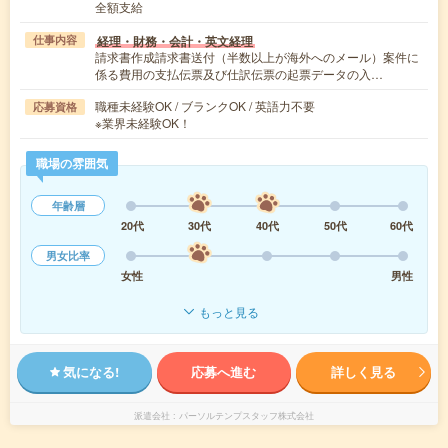
全額支給
経理・財務・会計・英文経理
仕事内容
請求書作成請求書送付（半数以上が海外へのメール）案件に
係る費用の支払伝票及び仕訳伝票の起票データの入…
職種未経験OK / ブランクOK / 英語力不要
応募資格
※業界未経験OK！
職場の雰囲気
年齢層
20代
30代
40代
50代
60代
男女比率
女性
男性
もっと見る
気になる!
応募へ進む
詳しく見る
派遣会社
パーソルテンプスタッフ株式会社