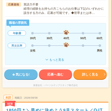
英語力不要
応募資格
経理の経験をお持ちの方こちらのお仕事は下記のいずれかに
該当する方のみ、応募が可能です。◆世帯または本…
職場の雰囲気
年齢層
20代
30代
40代
50代
60代
男女比率
女性
男性
もっと見る
気になる!
応募へ進む
詳しく見る
派遣会社
パーソルテンプスタッフ株式会社
未読
掲載日
2026/08/08
NEW
1850円＊＼早めに決めよう9月スタート／OJT