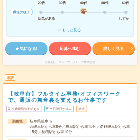
20代
30代
40代
50代
60代
職場の様子
活気がある
しずか
もっと見る
気になる!
応募へ進む
詳しく見る
派遣会社
マンパワーグループ株式会社
未読
【岐阜市】フルタイム事務/オフィスワーク
で、通販の舞台裏を支えるお仕事です
交通費別途支給あり
土日祝日が休み
派遣
岐阜県岐阜市
勤務地
西岐阜駅から車8分／岐阜駅から車15分／名鉄岐阜駅から車
15分／穂積駅から車10分