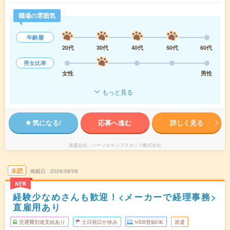
職場の雰囲気
年齢層
20代
30代
40代
50代
60代
男女比率
女性
男性
もっと見る
気になる!
応募へ進む
詳しく見る
派遣会社
パーソルテンプスタッフ株式会社
未読
掲載日
2026/08/08
NEW
経験少なめさんも歓迎！<メーカーで経理事務>
直雇用あり
交通費別途支給あり
土日祝日が休み
WEB登録OK
派遣