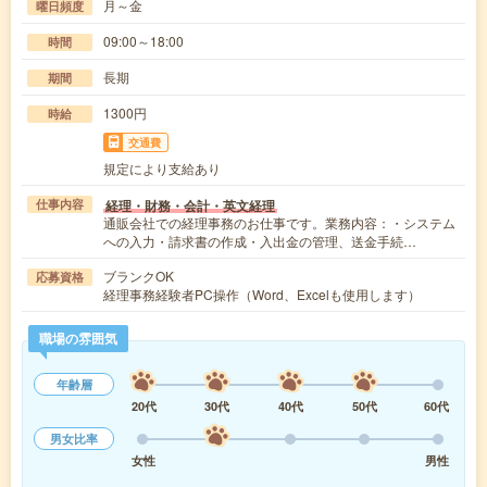
月～金
曜日頻度
09:00～18:00
時間
長期
期間
1300円
時給
交通費
規定により支給あり
経理・財務・会計・英文経理
仕事内容
通販会社での経理事務のお仕事です。業務内容：・システム
への入力・請求書の作成・入出金の管理、送金手続…
ブランクOK
応募資格
経理事務経験者PC操作（Word、Excelも使用します）
職場の雰囲気
年齢層
20代
30代
40代
50代
60代
男女比率
女性
男性