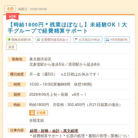
未読
掲載日
2026/08/08
NEW
【時給1800円＊残業ほぼなし】未経験OK！大
手グループで経費精算サポート
職種未経験OK
交通費別途支給あり
土日祝日が休み
WEB登録OK
派遣
東京都渋谷区
勤務地
北参道駅から徒歩5分／原宿駅から徒歩8分
月～金（週5日） ※土日祝はお休みです！
曜日頻度
10:00～19:00(実働8時間 休憩1時間)
時間
2026年09月上旬～長期 ※9月～！
期間
時給1800円 月収例：302,400円（月21日就業の場合）
時給
交通費
全額支給
経理・財務・会計・英文経理
仕事内容
＊経費精算サポート＊伝票の処理＊書類の管理～業務につい