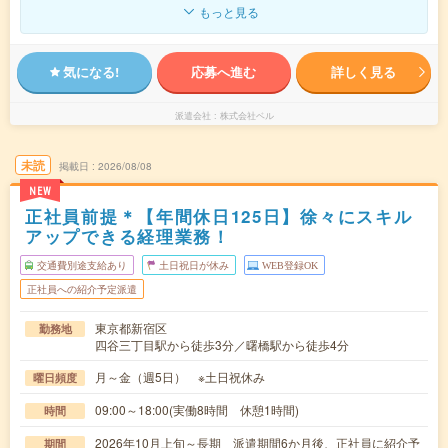
もっと見る
気になる!
応募へ進む
詳しく見る
派遣会社
株式会社ベル
未読
掲載日
2026/08/08
NEW
正社員前提＊【年間休日125日】徐々にスキル
アップできる経理業務！
交通費別途支給あり
土日祝日が休み
WEB登録OK
正社員への紹介予定派遣
東京都新宿区
勤務地
四谷三丁目駅から徒歩3分／曙橋駅から徒歩4分
月～金（週5日） ※土日祝休み
曜日頻度
09:00～18:00(実働8時間 休憩1時間)
時間
2026年10月上旬～長期 派遣期間6か月後、正社員に紹介予
期間