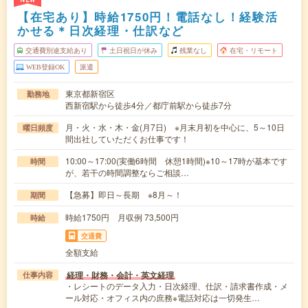
【在宅あり】時給1750円！電話なし！経験活
かせる＊日次経理・仕訳など
交通費別途支給あり
土日祝日が休み
残業なし
在宅・リモート
WEB登録OK
派遣
東京都新宿区
勤務地
西新宿駅から徒歩4分／都庁前駅から徒歩7分
月・火・水・木・金(月7日) ※月末月初を中心に、5～10日
曜日頻度
間出社していただくお仕事です！
10:00～17:00(実働6時間 休憩1時間)※10～17時が基本です
時間
が、若干の時間調整ならご相談…
【急募】即日～長期 ※8月～！
期間
時給1750円 月収例 73,500円
時給
交通費
全額支給
経理・財務・会計・英文経理
仕事内容
・レシートのデータ入力・日次経理、仕訳・請求書作成・メ
ール対応・オフィス内の庶務※電話対応は一切発生…