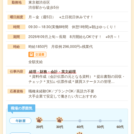
東京都渋谷区
勤務地
渋谷駅から徒歩5分
月～金（週5日） ※土日祝日休みです！
曜日頻度
09:30～18:30(実働8時間 休憩1時間)※朝はゆっくり！
時間
2026年09月上旬～長期 8月開始もOKです！ ※9月～！
期間
時給1850円 月収例 296,000円+残業代
時給
交通費
全額支給
経理・財務・会計・英文経理
仕事内容
＊資料作成（会計伝票の元となる資料）＊提出書類の回収・
チェック＊支払い伝票作成＊購買ステータスの管理…
職種未経験OK / ブランクOK / 英語力不要
応募資格
大手企業で安定して働きたい方におすすめ
職場の雰囲気
年齢層
20代
30代
40代
50代
60代