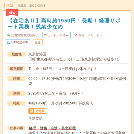
未読
掲載日
2026/08/08
NEW
【在宅あり】高時給1950円！長期！経理サポ
ート業務！残業少なめ
交通費別途支給あり
土日祝日が休み
在宅・リモート
WEB登録OK
派遣
東京都港区
勤務地
田町(東京都)駅から徒歩5分／三田(東京都)駅から徒歩7分
月～金（週5日） ※土日祝はお休みです！
曜日頻度
09:00～17:30(実働7時間30分 休憩1時間)※時短や週4相談可
時間
能
2026年09月上旬～長期 ※9月～！
期間
時給1950円 月収例 292,500円+残業代
時給
交通費
全額支給
経理・財務・会計・英文経理
仕事内容
請求支払や決算経験を活かせる＊＊部署内での会計管理業務