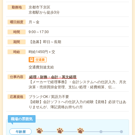
京都市下京区
勤務地
京都駅から徒歩3分
月～金
曜日頻度
9:00～17:30
時間
【急募】即日～長期
期間
時給1450円＋交
時給
交通費
交通費別途支給
経理・財務・会計・英文経理
仕事内容
【メーカーで経理事務】・会計システムへの仕訳入力、月次
決算・売掛買掛金管理、支払い処理・経費精算、伝…
ブランクOK / 英語力不要
応募資格
【経験】会計ソフトへの仕訳入力の経験【資格】必須ではあ
りませんが、簿記資格お持ちの方
職場の雰囲気
年齢層