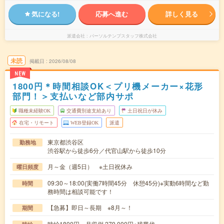
気になる!
応募へ進む
詳しく見る
派遣会社
パーソルテンプスタッフ株式会社
未読
掲載日
2026/08/08
NEW
1800円＊時間相談OK＜プリ機メーカー×花形
部門！＞支払いなど部内サポ
職種未経験OK
交通費別途支給あり
土日祝日が休み
在宅・リモート
WEB登録OK
派遣
東京都渋谷区
勤務地
渋谷駅から徒歩6分／代官山駅から徒歩10分
月～金（週5日） ※土日祝休み
曜日頻度
09:30～18:00(実働7時間45分 休憩45分)※実動6時間など勤
時間
務時間は相談可能です！
【急募】即日～長期 ※8月～！
期間
時給1800円 月収例 279,000円+残業代