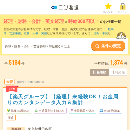
気になる!
ログイン
経理・財務・会計・英文経理
×
時給800円以上
のお仕事一覧
全国の派遣のお仕事情報です。経理・財務・会計・英文経理のお仕事の他に、
一般事
務
、
営業事務
、
総務・人事・労務
などを取り揃えています。さらに、
短期
・
単発
など
の期間や、
職種未経験OK
などのこだわり条件で絞り込んでいただけます。職種辞典：
経理・財務・会計・英文経理のお仕事とは？とは？
条件の変更
経理・財務・会計・英文経理 / 時給800円以上
5134
1,374
全
件
平均時給:
円
時給順
新着順
未読
掲載日
2026/08/08
NEW
【楽天グループ】【経理】未経験OK！お金周
りのカンタンデータ入力＆集計
職種未経験OK
交通費別途支給あり
土日祝日が休み
WEB登録OK
派遣
東京都世田谷区
勤務地