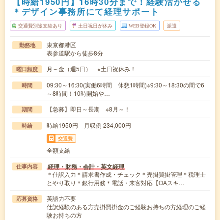
【時給1950円】16時30分まで！経験活かせる
＊デザイン事務所にて経理サポート
交通費別途支給あり
土日祝日が休み
WEB登録OK
派遣
東京都港区
勤務地
表参道駅から徒歩8分
月～金（週5日） ※土日祝休み！
曜日頻度
09:30～16:30(実働6時間 休憩1時間)※9:30～18:30の間で6
時間
～8時間！10時開始や…
【急募】即日～長期 ※8月～！
期間
時給1950円 月収例 234,000円
時給
交通費
全額支給
経理・財務・会計・英文経理
仕事内容
＊仕訳入力＊請求書作成・チェック＊売掛買掛管理＊税理士
とやり取り＊銀行用務＊電話・来客対応【OAスキ…
英語力不要
応募資格
仕訳経験のある方売掛買掛金のご経験お持ちの方経理のご経
験お持ちの方