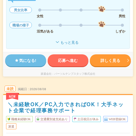
男女比率
女性
男性
職場の様子
活気がある
しずか
もっと見る
気になる!
応募へ進む
詳しく見る
派遣会社
パーソルテンプスタッフ株式会社
未読
掲載日
2026/08/08
NEW
＼未経験OK／PC入力できればOK！大手ネッ
ト企業で経理事務サポート
職種未経験OK
交通費別途支給あり
土日祝日が休み
WEB登録OK
派遣