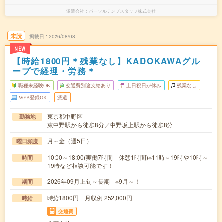
派遣会社
パーソルテンプスタッフ株式会社
未読
掲載日
2026/08/08
NEW
【時給1800円＊残業なし】KADOKAWAグル
ープで経理・労務＊
職種未経験OK
交通費別途支給あり
土日祝日が休み
残業なし
WEB登録OK
派遣
東京都中野区
勤務地
東中野駅から徒歩8分／中野坂上駅から徒歩8分
月～金（週5日）
曜日頻度
10:00～18:00(実働7時間 休憩1時間)※11時～19時や10時～
時間
19時など相談可能です！
2026年09月上旬～長期 ※9月～！
期間
時給1800円 月収例 252,000円
時給
交通費