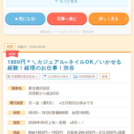
もっと見る
気になる!
応募へ進む
詳しく見る
派遣会社
パーソルテンプスタッフ株式会社
未読
掲載日
2026/08/08
NEW
1850円＊＼カジュアル×ネイルOK／いかせる
経験！経理のお仕事！渋谷
交通費別途支給あり
土日祝日が休み
WEB登録OK
派遣
東京都渋谷区
勤務地
渋谷駅から徒歩2分
月～金（週5日） ※土日祝日お休みです
曜日頻度
09:00～18:00(実働8時間 休憩1時間)
時間
2026年09月上旬～長期 ※9月～！
期間
時給1850円～1950円 月収例 296,000円～312,000円+残業
時給