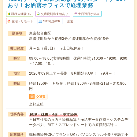
あり！お洒落オフィスで経理業務
職種未経験OK
交通費別途支給あり
土日祝日が休み
在宅・リモート
WEB登録OK
派遣
東京都台東区
勤務地
新御徒町駅から徒歩2分／御徒町駅から徒歩10分
月～金（週5日） ※土日祝休み！
曜日頻度
09:00～18:00(実働8時間 休憩1時間)※10:00～19:00、9:00
時間
～17:00、10…
2026年09月上旬～長期 8月開始もOK！ ※9月～！
期間
時給1850円 月収例：時給1,850円×8時間×21日＝310,800
時給
円
交通費
全額支給
経理・財務・会計・英文経理
仕事内容
＊日常仕訳の入力＊経費精算＊振込データ作成＊システムデ
ータ出力、加工＊スプレッドシートでの原価配賦計…
職種未経験OK / ブランクOK / パソコンスキル不要 / 英語力不
応募資格