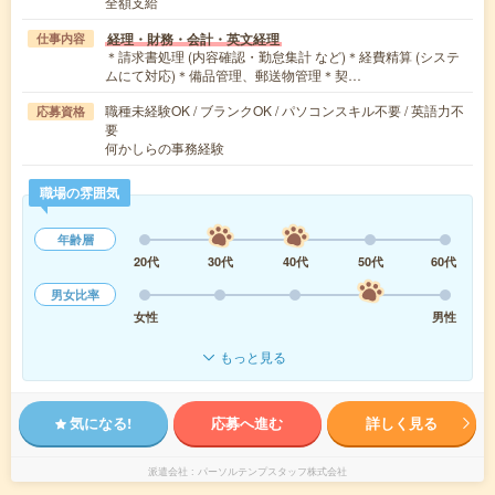
全額支給
経理・財務・会計・英文経理
仕事内容
＊請求書処理 (内容確認・勤怠集計 など)＊経費精算 (システ
ムにて対応)＊備品管理、郵送物管理＊契…
職種未経験OK / ブランクOK / パソコンスキル不要 / 英語力不
応募資格
要
何かしらの事務経験
職場の雰囲気
年齢層
20代
30代
40代
50代
60代
男女比率
女性
男性
もっと見る
気になる!
応募へ進む
詳しく見る
派遣会社
パーソルテンプスタッフ株式会社