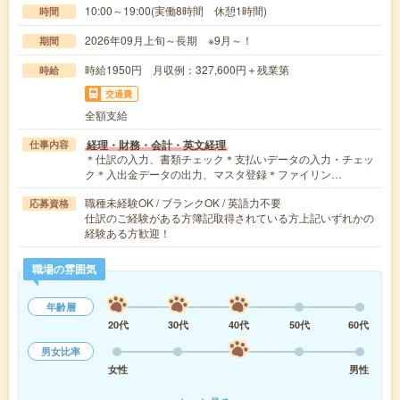
10:00～19:00(実働8時間 休憩1時間)
時間
2026年09月上旬～長期 ※9月～！
期間
時給1950円 月収例：327,600円＋残業第
時給
交通費
全額支給
経理・財務・会計・英文経理
仕事内容
＊仕訳の入力、書類チェック＊支払いデータの入力・チェッ
ク＊入出金データの出力、マスタ登録＊ファイリン…
職種未経験OK / ブランクOK / 英語力不要
応募資格
仕訳のご経験がある方簿記取得されている方上記いずれかの
経験ある方歓迎！
職場の雰囲気
年齢層
20代
30代
40代
50代
60代
男女比率
女性
男性