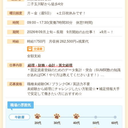
二子玉川駅から徒歩4分
月～金（週5日） ※土日祝休みです！
曜日頻度
09:00～17:30(実働7時間30分 休憩1時間)
時間
2026年09月上旬～長期 9月開始のお仕事！ ※9月～！
期間
時給1750円 月収例 262,500円+残業代
時給
交通費
全額支給
経理・財務・会計・英文経理
仕事内容
＊固定資産登録のためのデータ集計・突合（SUM関数の知識
があればOK！やり方は教えてくださいます！）…
職種未経験OK / ブランクOK / 英語力不要
応募資格
未経験から経理にチャレンジしたい方歓迎☆▼補足情報大手
で安定して働きたい方におすすめ☆
職場の雰囲気
年齢層
20代
30代
40代
50代
60代