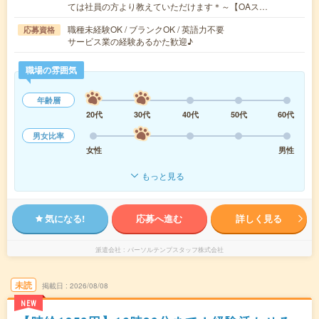
ては社員の方より教えていただけます＊～【OAス…
職種未経験OK / ブランクOK / 英語力不要
応募資格
サービス業の経験あるかた歓迎♪
職場の雰囲気
年齢層
20代
30代
40代
50代
60代
男女比率
女性
男性
もっと見る
気になる!
応募へ進む
詳しく見る
派遣会社
パーソルテンプスタッフ株式会社
未読
掲載日
2026/08/08
NEW