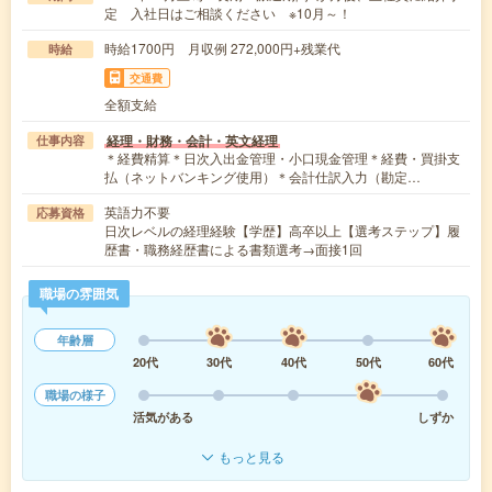
定 入社日はご相談ください ※10月～！
時給1700円 月収例 272,000円+残業代
時給
交通費
全額支給
経理・財務・会計・英文経理
仕事内容
＊経費精算＊日次入出金管理・小口現金管理＊経費・買掛支
払（ネットバンキング使用）＊会計仕訳入力（勘定…
英語力不要
応募資格
日次レベルの経理経験【学歴】高卒以上【選考ステップ】履
歴書・職務経歴書による書類選考→面接1回
職場の雰囲気
年齢層
20代
30代
40代
50代
60代
職場の様子
活気がある
しずか
もっと見る