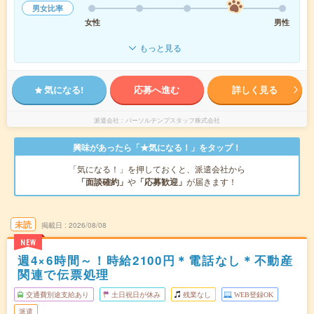
男女比率
女性
男性
もっと見る
気になる!
応募へ進む
詳しく見る
派遣会社
パーソルテンプスタッフ株式会社
興味があったら「★気になる！」をタップ！
「気になる！」を押しておくと、派遣会社から
「面談確約」
や
「応募歓迎」
が届きます！
未読
掲載日
2026/08/08
NEW
週4×6時間～！時給2100円＊電話なし＊不動産
関連で伝票処理
交通費別途支給あり
土日祝日が休み
残業なし
WEB登録OK
派遣