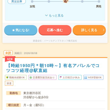
男女比率
女性
男性
もっと見る
気になる!
応募へ進む
詳しく見る
派遣会社
パーソルテンプスタッフ株式会社
未読
掲載日
2026/08/08
NEW
【時給1950円＊朝10時～】有名アパレルでコ
ツコツ経理@駅直結
職種未経験OK
交通費別途支給あり
土日祝日が休み
WEB登録OK
派遣
東京都渋谷区
勤務地
渋谷駅から徒歩3分
月～金（週5日）
曜日頻度