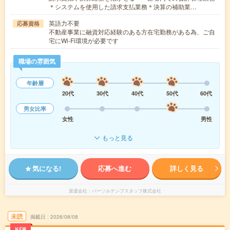
＊システムを使用した請求支払業務＊決算の補助業…
英語力不要
応募資格
不動産事業に融資対応経験のある方在宅勤務がある為、ご自
宅にWi-Fi環境が必要です
職場の雰囲気
年齢層
20代
30代
40代
50代
60代
男女比率
女性
男性
もっと見る
気になる!
応募へ進む
詳しく見る
派遣会社
パーソルテンプスタッフ株式会社
未読
掲載日
2026/08/08
NEW