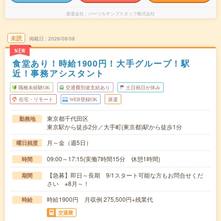
派遣会社
パーソルテンプスタッフ株式会社
未読
掲載日
2026/08/08
NEW
食堂あり！時給1900円！大手グループ！駅
近！事務アシスタント
職種未経験OK
交通費別途支給あり
土日祝日が休み
在宅・リモート
WEB登録OK
派遣
東京都千代田区
勤務地
東京駅から徒歩2分／大手町(東京都)駅から徒歩1分
月～金（週5日）
曜日頻度
09:00～17:15(実働7時間15分 休憩1時間)
時間
【急募】即日～長期 9/1スタート可能な方もお問合せくだ
期間
さい ※8月～！
時給1900円 月収例 275,500円+残業代
時給
交通費