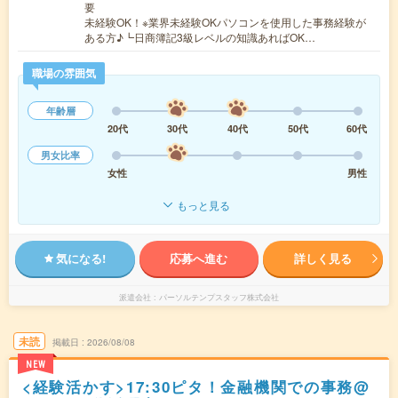
要
未経験OK！※業界未経験OKパソコンを使用した事務経験が
ある方♪┗日商簿記3級レベルの知識あればOK…
職場の雰囲気
年齢層
20代
30代
40代
50代
60代
男女比率
女性
男性
もっと見る
気になる!
応募へ進む
詳しく見る
派遣会社
パーソルテンプスタッフ株式会社
未読
掲載日
2026/08/08
NEW
<経験活かす>17:30ピタ！金融機関での事務@