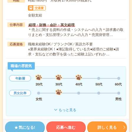
時給
交通費
全額支給
経理・財務・会計・英文経理
仕事内容
＊売上に関する資料の作成・システムへの入力＊請求書の取
りまとめ・支払管理システムへの入力＊売買掛管理…
職種未経験OK / ブランクOK / 英語力不要
応募資格
※業界未経験OK！●簿記取得している方●経理のご経験●請
求・支払などの数字を扱ったご経験上記いずれか…
職場の雰囲気
年齢層
20代
30代
40代
50代
60代
男女比率
女性
男性
もっと見る
気になる!
応募へ進む
詳しく見る