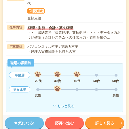
代
交通費
全額支給
経理・財務・会計・英文経理
仕事内容
・・・出納業務（伝票処理、支払処理）・・・データ入力お
よび確認（会計システムへの仕訳入力・管理台帳の…
パソコンスキル不要 / 英語力不要
応募資格
・経理の実務経験をお持ちの方
職場の雰囲気
年齢層
20代
30代
40代
50代
60代
男女比率
女性
男性
もっと見る
気になる!
応募へ進む
詳しく見る