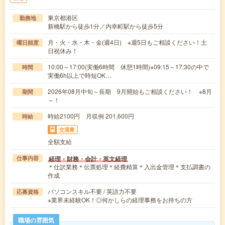
東京都港区
勤務地
新橋駅から徒歩1分／内幸町駅から徒歩5分
月・火・水・木・金(週4日) ※週5日もご相談ください！土
曜日頻度
日祝休み！
10:00～17:00(実働6時間 休憩1時間)※09:15～17:30の中で
時間
実働6h以上で時短OK…
2026年08月中旬～長期 9月開始もご相談ください！ ※8月
期間
～！
時給2100円 月収例 201,600円
時給
交通費
全額支給
経理・財務・会計・英文経理
仕事内容
＊仕訳業務＊伝票処理＊経費精算＊入出金管理＊支払調書の
作成
パソコンスキル不要 / 英語力不要
応募資格
※業界未経験OK！◎何かしらの経理事務をお持ちの方
職場の雰囲気