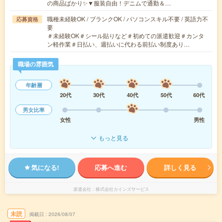
の商品ばかり✨▼服装自由！デニムで通勤＆…
職種未経験OK / ブランクOK / パソコンスキル不要 / 英語力不
応募資格
要
＃未経験OK＃シール貼りなど＃初めての派遣歓迎＃カンタ
ン軽作業＃日払い、週払いに代わる前払い制度あり…
職場の雰囲気
年齢層
20代
30代
40代
50代
60代
男女比率
女性
男性
もっと見る
気になる!
応募へ進む
詳しく見る
派遣会社
株式会社カインズサービス
未読
掲載日
2026/08/07