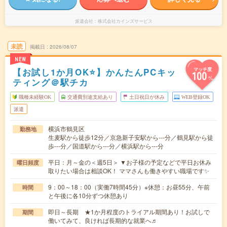
派遣会社
株式会社カインズサービス
未読
掲載日
2026/08/07
NEW
【お試し1か月OK⭐】かんたんPCキッ
マッチ度
100
%
ティング＠駅チカ
職種未経験OK
交通費別途支給あり
土日祝日が休み
WEB登録OK
派遣
横浜市鶴見区
勤務地
生麦駅から徒歩12分／京急新子安駅から---分／鶴見駅から徒
歩---分／国道駅から---分／横浜駅から---分
平日：月～金の＜週5日＞ ▼お子様の予定などで平日お休み
曜日頻度
取りたい場合は相談OK！ ママさんも働きやすい職場です✨
9：00～18：00（実働7時間45分）※休憩：お昼55分、午前
時間
と午後に各10分ずつ休憩あり
即日～長期 ★1か月程度のトライアル期間あり！お試しで
期間
働いてみて、良ければ長期的な就業へ♬