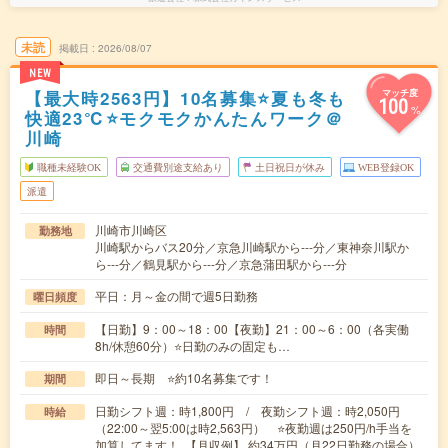
未読
掲載日
2026/08/07
NEW
【最大時2563円】10名募集⭐夏も冬も
マッチ度
100
%
快適23℃⭐モクモクかんたんワーク＠
川崎
職種未経験OK
交通費別途支給あり
土日祝日が休み
WEB登録OK
派遣
川崎市川崎区
勤務地
川崎駅からバス20分／京急川崎駅から---分／東神奈川駅か
ら---分／鶴見駅から---分／京急蒲田駅から---分
平日：月～金の間で週5日勤務
曜日頻度
【日勤】9：00～18：00【夜勤】21：00～6：00（各実働
時間
8h/休憩60分）⭐日勤のみの固定も…
即日～長期 ⭐約10名募集です！
期間
日勤シフト週：時1,800円 / 夜勤シフト週：時2,050円
時給
（22:00～翌5:00は時2,563円） ⭐夜勤週は250円/h手当を
加算してます！ 【月収例】 約34万円（月22日勤務の場合）