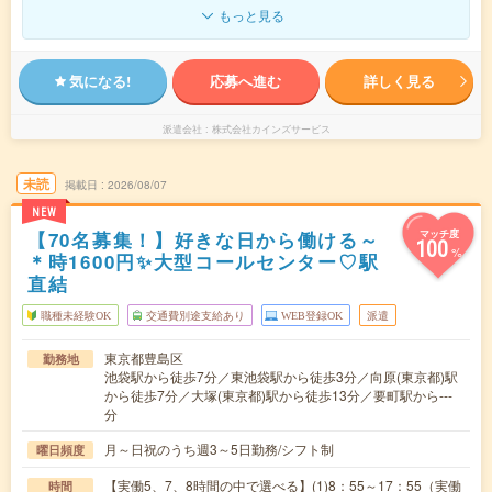
もっと見る
気になる!
応募へ進む
詳しく見る
派遣会社
株式会社カインズサービス
未読
掲載日
2026/08/07
NEW
【70名募集！】好きな日から働ける～
マッチ度
100
%
＊時1600円✨大型コールセンター♡駅
直結
職種未経験OK
交通費別途支給あり
WEB登録OK
派遣
東京都豊島区
勤務地
池袋駅から徒歩7分／東池袋駅から徒歩3分／向原(東京都)駅
から徒歩7分／大塚(東京都)駅から徒歩13分／要町駅から---
分
月～日祝のうち週3～5日勤務/シフト制
曜日頻度
【実働5、7、8時間の中で選べる】(1)8：55～17：55（実働
時間