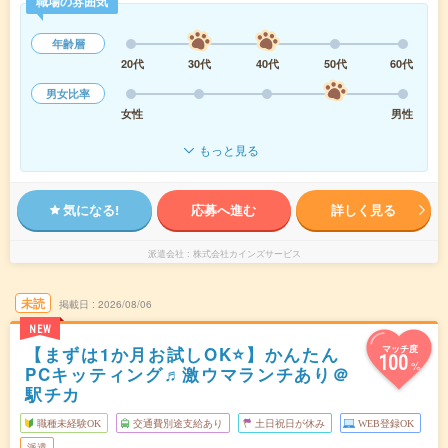
職場の雰囲気
年齢層
20代
30代
40代
50代
60代
男女比率
女性
男性
もっと見る
気になる!
応募へ進む
詳しく見る
派遣会社
株式会社カインズサービス
未読
掲載日
2026/08/06
NEW
【まずは1か月お試しOK⭐】かんたん
マッチ度
100
%
PCキッティング♬激ウマランチあり＠
駅チカ
職種未経験OK
交通費別途支給あり
土日祝日が休み
WEB登録OK
派遣