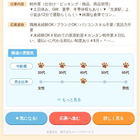
軽作業（仕分け・ピッキング・検品、商品管理）
仕事内容
▼土日休み、GW、夏季、冬季休暇もあり✨▼「生麦駅」よ
り徒歩12分で通勤らくらく✨▼綺麗な倉庫でコン…
職種未経験OK / ブランクOK / パソコンスキル不要 / 英語力不
応募資格
要
＃未経験OK＃初めての派遣歓迎＃カンタン軽作業＃日払
い、週払いに代わる前払い制度あり＃8月～＊‐‐‐…
職場の雰囲気
年齢層
20代
30代
40代
50代
60代
男女比率
女性
男性
もっと見る
気になる!
応募へ進む
詳しく見る
派遣会社
株式会社カインズサービス