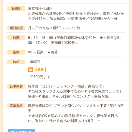
東京都千代田区
勤務地
水道橋駅から徒歩5分／神保町駅から徒歩9分／御茶ノ水駅か
ら徒歩11分／飯田橋駅から徒歩15分／後楽園駅から---分
月～日のうち＜週5日＞/シフト制
曜日頻度
9：30～18：00（実働7時間30分/休憩60分）★土曜日は9：
時間
30～17：00（実働6時間30分…
9/1～長期 ★急募
期間
1400円
時給
交通費
1日600円まで
軽作業（仕分け・ピッキング・検品、商品管理）
仕事内容
▼当社スタッフさん活躍中で安心✨▼冷暖房完備でとっても
快適✨▼服装、ネイル自由✨＼コンタクト用品を扱…
職種未経験OK / ブランクOK / パソコンスキル不要 / 英語力不
応募資格
要
＃未経験OK＃初めての派遣歓迎＃カンタン軽作業＃日払
い、週払いに代わる前払い制度あり＃9月～＊‐‐‐…