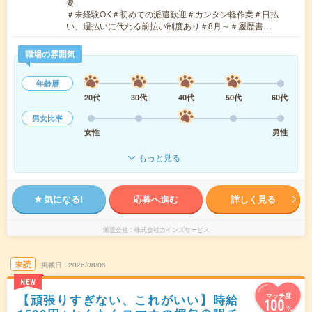
要
＃未経験OK＃初めての派遣歓迎＃カンタン軽作業＃日払
い、週払いに代わる前払い制度あり＃8月～＃履歴書…
職場の雰囲気
年齢層
20代
30代
40代
50代
60代
男女比率
女性
男性
もっと見る
気になる!
応募へ進む
詳しく見る
派遣会社
株式会社カインズサービス
未読
掲載日
2026/08/06
NEW
【頑張りすぎない、これがいい】時給
マッチ度
100
%