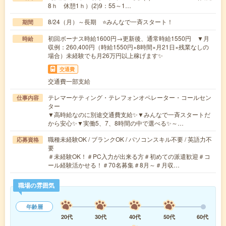
8ｈ 休憩1ｈ）(2)9：55～1…
8/24（月）～長期 ⭐みんなで一斉スタート！
期間
初回ボーナス時給1600円→更新後、通常時給1550円 ▼月
時給
収例：260,400円（時給1550円×8時間×月21日×残業なしの
場合）未経験でも月26万円以上稼げます✨
交通費
交通費一部支給
テレマーケティング・テレフォンオペレーター・コールセン
仕事内容
ター
▼高時給なのに別途交通費支給✨▼みんなで一斉スタートだ
から安心✨▼実働5、7、8時間の中で選べる✨～…
職種未経験OK / ブランクOK / パソコンスキル不要 / 英語力不
応募資格
要
＃未経験OK！＃PC入力が出来る方＃初めての派遣歓迎＃コ
ール経験活かせる！＃70名募集＃8月～＃月収…
職場の雰囲気
年齢層
20代
30代
40代
50代
60代