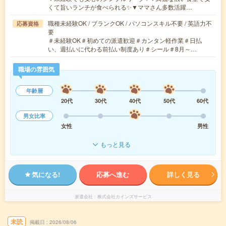
くて旨いランチが食べられる✨▼ママさん多数活躍…
職種未経験OK / ブランクOK / パソコンスキル不要 / 英語力不
応募資格
要
＃未経験OK＃初めての派遣歓迎＃カンタン軽作業＃日払
い、週払いに代わる前払い制度あり＃シール＃8月～…
職場の雰囲気
年齢層
20代
30代
40代
50代
60代
男女比率
女性
男性
もっと見る
気になる!
応募へ進む
詳しく見る
派遣会社
株式会社カインズサービス
未読
掲載日
2026/08/06