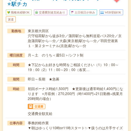
⭐駅チカ
職種未経験OK
交通費別途支給あり
土日祝日が休み
WEB登録OK
派遣
東京都大田区
勤務地
穴守稲荷駅から徒歩3分／蒲田駅から無料送迎バス20分／京
急蒲田駅から---分／大森(東京都)駅から---分／羽田空港第
１・第２ターミナル(京急)駅から---分
月～土 のうち＜週5日＞/シフト制
曜日頻度
★下記からお好きな時間をご相談ください（1）10：00～
時間
19：00（2）11：00～20：00（各実…
即日～長期 ★急募
期間
初回ボーナス時給1,500円 ★更新後は通常時給1,400円にな
時給
ります ⭐月収例：270,200円（時1400円×21日勤務×残業月
20時間の場合）
交通費
交通費全額支給
事務的軽作業
仕事内容
▼朝はゆっくり10時or11時スタート✨▼扱うのは片手サイズ