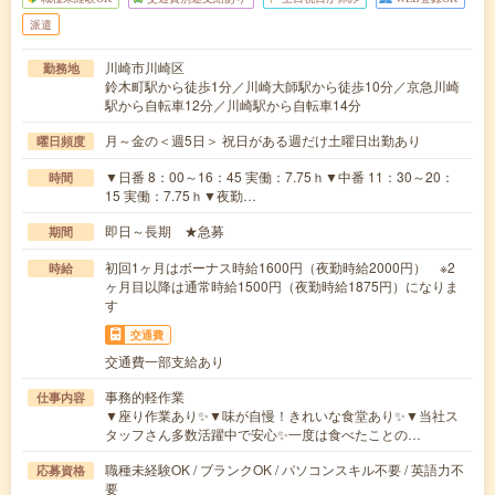
派遣
川崎市川崎区
勤務地
鈴木町駅から徒歩1分／川崎大師駅から徒歩10分／京急川崎
駅から自転車12分／川崎駅から自転車14分
月～金の＜週5日＞ 祝日がある週だけ土曜日出勤あり
曜日頻度
▼日番 8：00～16：45 実働：7.75ｈ▼中番 11：30～20：
時間
15 実働：7.75ｈ▼夜勤…
即日～長期 ★急募
期間
初回1ヶ月はボーナス時給1600円（夜勤時給2000円） ※2
時給
ヶ月目以降は通常時給1500円（夜勤時給1875円）になりま
す
交通費
交通費一部支給あり
事務的軽作業
仕事内容
▼座り作業あり✨▼味が自慢！きれいな食堂あり✨▼当社ス
タッフさん多数活躍中で安心✨一度は食べたことの…
職種未経験OK / ブランクOK / パソコンスキル不要 / 英語力不
応募資格
要