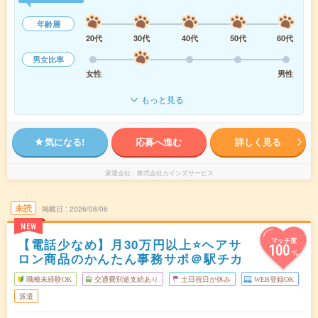
年齢層
20代
30代
40代
50代
60代
男女比率
女性
男性
もっと見る
気になる!
応募へ進む
詳しく見る
派遣会社
株式会社カインズサービス
未読
掲載日
2026/08/06
NEW
【電話少なめ】月30万円以上⭐ヘアサ
マッチ度
100
%
ロン商品のかんたん事務サポ＠駅チカ
職種未経験OK
交通費別途支給あり
土日祝日が休み
WEB登録OK
派遣