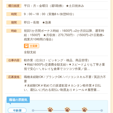
平日：月～金曜日（週5勤務） ★土日祝休み
曜日頻度
9：00～18：00（実働8ｈ/休憩60分）
時間
即日～長期 ★急募
期間
初回1か月間ボーナス時給：1600円→2か月目以降、通常時
時給
給：1500円 ★月収例：270,750円✨（1500円×21日勤務×
残業月10時間の場合）
交通費
全額支給
軽作業（仕分け・ピッキング・検品、商品管理）
仕事内容
▼時給1600円+交通費全額支給✨▼スピードよりも丁寧さ重
視で安心✨＼キレイな倉庫でコツコツ作業／扱…
職種未経験OK / ブランクOK / パソコンスキル不要 / 英語力不
応募資格
要
＃未経験OK＃初めての派遣歓迎＃カンタン軽作業＃日払
い、週払いに代わる前払い制度あり＃シール＃履歴書…
職場の雰囲気
年齢層