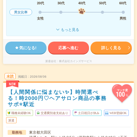
20代
30代
40代
50代
60代
男女比率
女性
男性
もっと見る
気になる!
応募へ進む
詳しく見る
派遣会社
株式会社カインズサービス
未読
掲載日
2026/08/06
NEW
【人間関係に悩まない✨】時間選べ
マッチ度
100
%
る！時2000円♡ヘアサロン商品の事務
サポ⭐駅近
職種未経験OK
交通費別途支給あり
土日祝日が休み
WEB登録OK
派遣
東京都大田区
勤務地