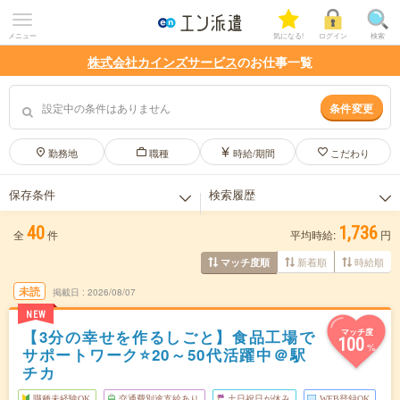
メニュー
気になる!
ログイン
検索
株式会社カインズサービス
のお仕事一覧
設定中の条件はありません
条件変更
勤務地
職種
時給/期間
こだわり
保存条件
検索履歴
40
1,736
保存した条件はありません。
検索履歴はありません。
全
件
平均時給:
円
新着順
時給順
マッチ度順
未読
掲載日
2026/08/07
NEW
【3分の幸せを作るしごと】食品工場で
マッチ度
100
%
サポートワーク⭐20～50代活躍中＠駅
チカ
職種未経験OK
交通費別途支給あり
土日祝日が休み
WEB登録OK