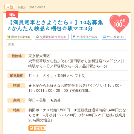
未読
掲載日
2026/08/07
NEW
【満員電車とさようなら♬】10名募集
マッチ度
100
%
⭐かんたん検品＆梱包＠駅マエ3分
職種未経験OK
交通費別途支給あり
土日祝日が休み
WEB登録OK
派遣
東京都大田区
勤務地
穴守稲荷駅から徒歩3分／蒲田駅から無料送迎バス20分／川
崎駅から---分／戸塚駅から---分／品川駅から---分
月～土 のうち＜週5日＞/シフト制
曜日頻度
★下記からお好きなお時間帯をお選びください！10：00～
時間
19：0011：00～20：00（実働8時間…
即日～長期 ★急募
期間
初回ボーナス時給1,500円 ★更新後は通常時給1,400円にな
時給
ります ⭐月収例：270,200円（時1400円×21日勤務×残業月
20時間の場合）
交通費