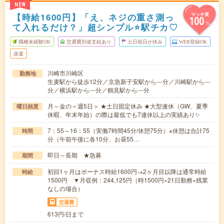
NEW
【時給1600円】「え、ネジの重さ測っ
マッチ度
100
%
て入れるだけ？」超シンプル⭐駅チカ♡
職種未経験OK
交通費別途支給あり
土日祝日が休み
WEB登録OK
派遣
川崎市川崎区
勤務地
生麦駅から徒歩12分／京急新子安駅から---分／川崎駅から---
分／横浜駅から---分／鶴見駅から---分
月～金の＜週5日＞ ★土日固定休み ★大型連休（GW、夏季
曜日頻度
休暇、年末年始）の際は最低でも7連休以上の実績あり✨
7：55～16：55（実働7時間45分/休憩75分）※休憩は合計75
時間
分（午前午後に各10分、お昼55…
即日～長期 ★急募
期間
初回1ヶ月はボーナス時給1600円→2ヶ月目以降は通常時給
時給
1500円 ▼月収例：244,125円（時1500円×21日勤務×残業
なしの場合）
交通費
613円/日まで