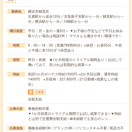
横浜市鶴見区
勤務地
生麦駅から徒歩12分／京急新子安駅から---分／鶴見駅から---
分／横浜駅から---分／川崎駅から---分
平日：月～金の＜週5日＞ ▼お子様の予定などで平日お休み
曜日頻度
取りたい場合は相談OK！ ママさんも働きやすい職場です✨
9：00～18：00（実働7時間45分）※休憩：お昼55分、午前
時間
と午後に各10分ずつ休憩あり
即日～長期 ★1か月程度のトライアル期間あり！お試しで
期間
働いてみて、良ければ長期的な就業へ♬
初回1か月ボーナス時給1500円→2か月目以降、通常時給
時給
1400円 ※月収例：227,850円（21日勤務×残業なしの場
合）
交通費
全額支給
事務的軽作業
仕事内容
▼1か月程度のトライアル期間でお試し就業できる✨▼時給
とは別で交通費全額支給✨✿未経験でも安心のシン…
職種未経験OK / ブランクOK / パソコンスキル不要 / 英語力不
応募資格