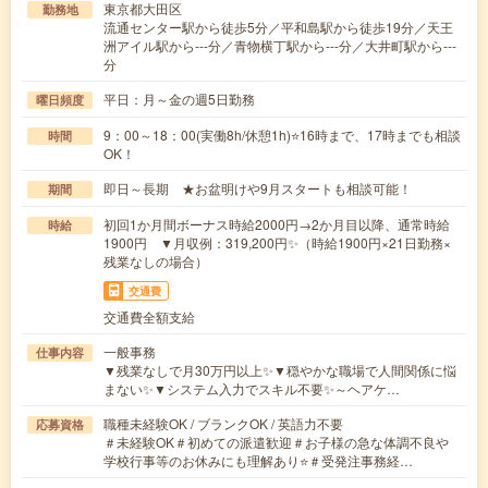
東京都大田区
勤務地
流通センター駅から徒歩5分／平和島駅から徒歩19分／天王
洲アイル駅から---分／青物横丁駅から---分／大井町駅から---
分
平日：月～金の週5日勤務
曜日頻度
9：00～18：00(実働8h/休憩1h)⭐16時まで、17時までも相談
時間
OK！
即日～長期 ★お盆明けや9月スタートも相談可能！
期間
初回1か月間ボーナス時給2000円→2か月目以降、通常時給
時給
1900円 ▼月収例：319,200円✨（時給1900円×21日勤務×
残業なしの場合）
交通費
交通費全額支給
一般事務
仕事内容
▼残業なしで月30万円以上✨▼穏やかな職場で人間関係に悩
まない✨▼システム入力でスキル不要✨～ヘアケ…
職種未経験OK / ブランクOK / 英語力不要
応募資格
＃未経験OK＃初めての派遣歓迎＃お子様の急な体調不良や
学校行事等のお休みにも理解あり⭐＃受発注事務経…