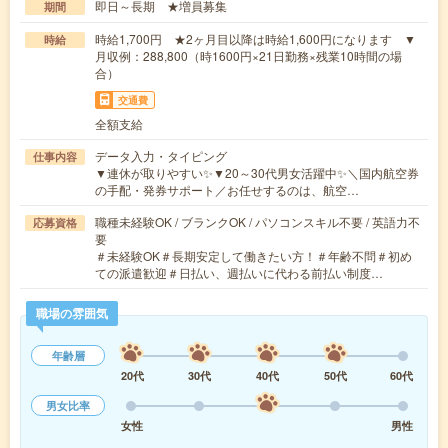
即日～長期 ★増員募集
期間
時給1,700円 ★2ヶ月目以降は時給1,600円になります ▼
時給
月収例：288,800（時1600円×21日勤務×残業10時間の場
合）
交通費
全額支給
データ入力・タイピング
仕事内容
▼連休が取りやすい✨▼20～30代男女活躍中✨＼国内航空券
の手配・発券サポート／お任せするのは、航空…
職種未経験OK / ブランクOK / パソコンスキル不要 / 英語力不
応募資格
要
＃未経験OK＃長期安定して働きたい方！＃年齢不問＃初め
ての派遣歓迎＃日払い、週払いに代わる前払い制度…
職場の雰囲気
年齢層
20代
30代
40代
50代
60代
男女比率
女性
男性