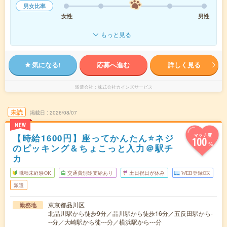
男女比率
女性
男性
もっと見る
気になる!
応募へ進む
詳しく見る
派遣会社
株式会社カインズサービス
未読
掲載日
2026/08/07
NEW
【時給1600円】座ってかんたん⭐ネジ
マッチ度
100
%
のピッキング＆ちょこっと入力＠駅チ
カ
職種未経験OK
交通費別途支給あり
土日祝日が休み
WEB登録OK
派遣
東京都品川区
勤務地
北品川駅から徒歩9分／品川駅から徒歩16分／五反田駅から-
--分／大崎駅から徒---分／横浜駅から---分