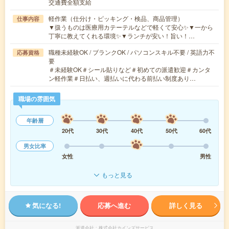
交通費全額支給
軽作業（仕分け・ピッキング・検品、商品管理）
仕事内容
▼扱うものは医療用カテーテルなどで軽くて安心✨▼一から
丁寧に教えてくれる環境✨▼ランチが安い！旨い！…
職種未経験OK / ブランクOK / パソコンスキル不要 / 英語力不
応募資格
要
＃未経験OK＃シール貼りなど＃初めての派遣歓迎＃カンタ
ン軽作業＃日払い、週払いに代わる前払い制度あり…
職場の雰囲気
年齢層
20代
30代
40代
50代
60代
男女比率
女性
男性
もっと見る
気になる!
応募へ進む
詳しく見る
派遣会社
株式会社カインズサービス