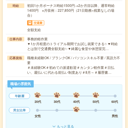
初回1か月ボーナス時給1500円→2か月目以降、通常時給
時給
1400円 ※月収例：227,850円（21日勤務×残業なしの場
合）
交通費
全額支給
事務的軽作業
仕事内容
▼1か月程度のトライアル期間でお試し就業できる✨▼時給
とは別で交通費全額支給✨▼綺麗な食堂や休憩室完…
職種未経験OK / ブランクOK / パソコンスキル不要 / 英語力不
応募資格
要
＃未経験OK＃初めての派遣歓迎＃カンタン軽作業＃日払
い、週払いに代わる前払い制度あり＃8月～＃履歴書…
職場の雰囲気
年齢層
20代
30代
40代
50代
60代
男女比率
女性
男性
もっと見る