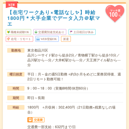
NEW
【在宅ワークあり×電話なし✨】時給
マッチ度
100
%
1800円＊大手企業でデータ入力＠駅マ
エ
職種未経験OK
交通費別途支給あり
土日祝日が休み
在宅・リモート
WEB登録OK
派遣
東京都品川区
勤務地
品川シーサイド駅から徒歩2分／青物横丁駅から徒歩10分／
品川駅から---分／大井町駅から---分／天王洲アイル駅から---
分
平日：月～金の週5日勤務 ⭐約3か月をめどに業務習得後、週
曜日頻度
2日リモート勤務可能！
9：00～18：00（実働8時間/休憩60分）
時間
即日～長期
期間
1800円 ⭐月収例：302,400円（21日勤務×残業なしの場
時給
合）
交通費
交通費一部支給：632円まで/日