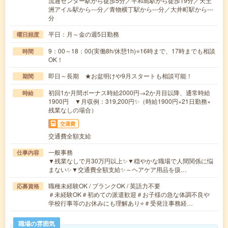
流通センター駅から徒歩5分／平和島駅から徒歩19分／天王
洲アイル駅から---分／青物横丁駅から---分／大井町駅から---
分
平日：月～金の週5日勤務
曜日頻度
9：00～18：00(実働8h/休憩1h)⭐16時まで、17時までも相談
時間
OK！
即日～長期 ★お盆明けや9月スタートも相談可能！
期間
初回1か月間ボーナス時給2000円→2か月目以降、通常時給
時給
1900円 ▼月収例：319,200円✨（時給1900円×21日勤務×
残業なしの場合）
交通費
交通費全額支給
一般事務
仕事内容
▼残業なしで月30万円以上✨▼穏やかな職場で人間関係に悩
まない✨▼交通費全額支給✨～ヘアケア用品を扱…
職種未経験OK / ブランクOK / 英語力不要
応募資格
＃未経験OK＃初めての派遣歓迎＃お子様の急な体調不良や
学校行事等のお休みにも理解あり⭐＃受発注事務経…
職場の雰囲気