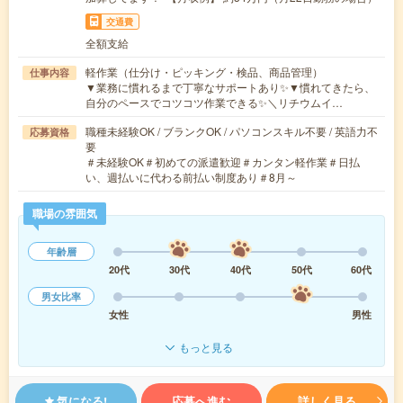
交通費
全額支給
軽作業（仕分け・ピッキング・検品、商品管理）
仕事内容
▼業務に慣れるまで丁寧なサポートあり✨▼慣れてきたら、
自分のペースでコツコツ作業できる✨＼リチウムイ…
職種未経験OK / ブランクOK / パソコンスキル不要 / 英語力不
応募資格
要
＃未経験OK＃初めての派遣歓迎＃カンタン軽作業＃日払
い、週払いに代わる前払い制度あり＃8月～
職場の雰囲気
年齢層
20代
30代
40代
50代
60代
男女比率
女性
男性
もっと見る
気になる!
応募へ進む
詳しく見る