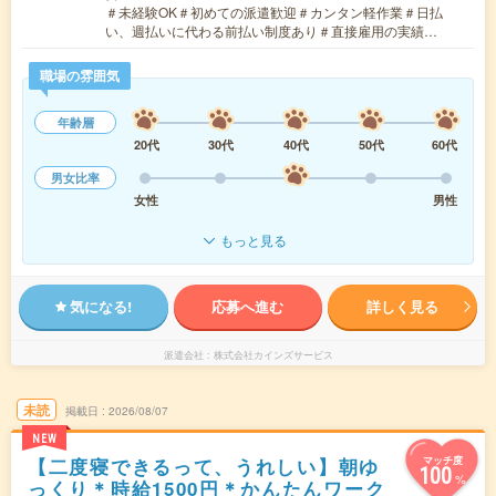
＃未経験OK＃初めての派遣歓迎＃カンタン軽作業＃日払
い、週払いに代わる前払い制度あり＃直接雇用の実績…
職場の雰囲気
年齢層
20代
30代
40代
50代
60代
男女比率
女性
男性
もっと見る
気になる!
応募へ進む
詳しく見る
派遣会社
株式会社カインズサービス
未読
掲載日
2026/08/07
NEW
【二度寝できるって、うれしい】朝ゆ
マッチ度
100
%
っくり＊時給1500円＊かんたんワーク