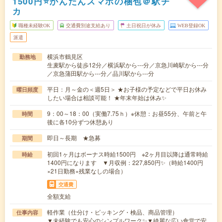
1500円⭐かんたんスマホの梱包＠駅チ
カ
職種未経験OK
交通費別途支給あり
土日祝日が休み
WEB登録OK
派遣
横浜市鶴見区
勤務地
生麦駅から徒歩12分／横浜駅から---分／京急川崎駅から---分
／京急蒲田駅から---分／品川駅から---分
平日：月～金の＜週5日＞ ★お子様の予定などで平日お休み
曜日頻度
したい場合は相談可能！ ★年末年始は休み✨
9：00～18：00（実働7.75ｈ）※休憩：お昼55分、午前と午
時間
後に各10分ずつ休憩あり
即日～長期 ★急募
期間
初回1ヶ月はボーナス時給1500円 ※2ヶ月目以降は通常時給
時給
1400円になります ▼月収例：227,850円✨（時給1400円
×21日勤務×残業なしの場合）
交通費
全額支給
軽作業（仕分け・ピッキング・検品、商品管理）
仕事内容
▼未経験でも安心のシンプルワーク✨▼綺麗な広い食堂で安