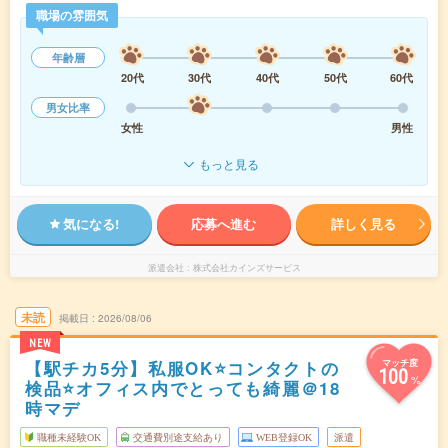
職場の雰囲気
年齢層
20代
30代
40代
50代
60代
男女比率
女性
男性
もっと見る
気になる!
応募へ進む
詳しく見る
派遣会社
株式会社カインズサービス
未読
掲載日
2026/08/06
NEW
【駅チカ5分】私服OK⭐コンタクトの
マッチ度
100
%
検品⭐オフィス内でとっても綺麗＠18
時マデ
職種未経験OK
交通費別途支給あり
WEB登録OK
派遣