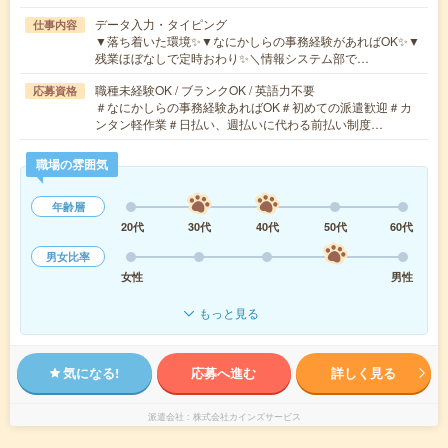
データ入力・タイピング
仕事内容
▼落ち着いた環境✨▼なにかしらの事務経験があればOK✨▼
残業ほぼなしで定時おわり✨＼情報システム部で…
職種未経験OK / ブランクOK / 英語力不要
応募資格
＃なにかしらの事務経験あればOK＃初めての派遣歓迎＃カ
ンタン軽作業＃日払い、週払いに代わる前払い制度…
職場の雰囲気
年齢層
20代
30代
40代
50代
60代
男女比率
女性
男性
もっと見る
気になる!
応募へ進む
詳しく見る
派遣会社
株式会社カインズサービス