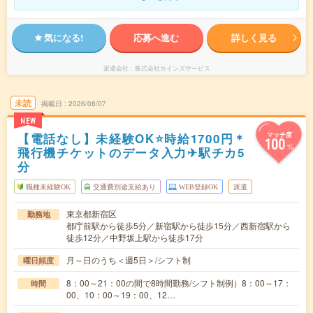
気になる!
応募へ進む
詳しく見る
派遣会社
株式会社カインズサービス
未読
掲載日
2026/08/07
NEW
【電話なし】未経験OK⭐時給1700円＊
マッチ度
100
%
飛行機チケットのデータ入力✈駅チカ5
分
職種未経験OK
交通費別途支給あり
WEB登録OK
派遣
東京都新宿区
勤務地
都庁前駅から徒歩5分／新宿駅から徒歩15分／西新宿駅から
徒歩12分／中野坂上駅から徒歩17分
月～日のうち＜週5日＞/シフト制
曜日頻度
8：00～21：00の間で8時間勤務/シフト制例）8：00～17：
時間
00、10：00～19：00、12…