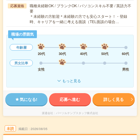
職種未経験OK / ブランクOK / パソコンスキル不要 / 英語力不
応募資格
要
＊未経験の方歓迎＊未経験の方でも安心スタート！・登録
時、キャリアを一緒に考える面談（TEL面談の場合…
職場の雰囲気
年齢層
20代
30代
40代
50代
60代
男女比率
女性
男性
もっと見る
気になる!
応募へ進む
詳しく見る
派遣会社
パーソルテンプスタッフ株式会社
未読
掲載日
2026/08/05