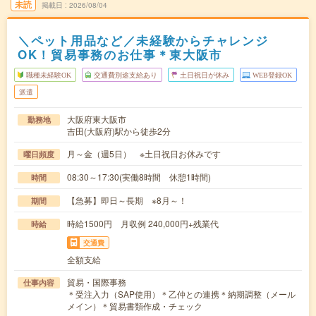
未読
掲載日
2026/08/04
＼ペット用品など／未経験からチャレンジ
OK！貿易事務のお仕事＊東大阪市
職種未経験OK
交通費別途支給あり
土日祝日が休み
WEB登録OK
派遣
大阪府東大阪市
勤務地
吉田(大阪府)駅から徒歩2分
月～金（週5日） ※土日祝日お休みです
曜日頻度
08:30～17:30(実働8時間 休憩1時間)
時間
【急募】即日～長期 ※8月～！
期間
時給1500円 月収例 240,000円+残業代
時給
交通費
全額支給
貿易・国際事務
仕事内容
＊受注入力（SAP使用）＊乙仲との連携＊納期調整（メール
メイン）＊貿易書類作成・チェック