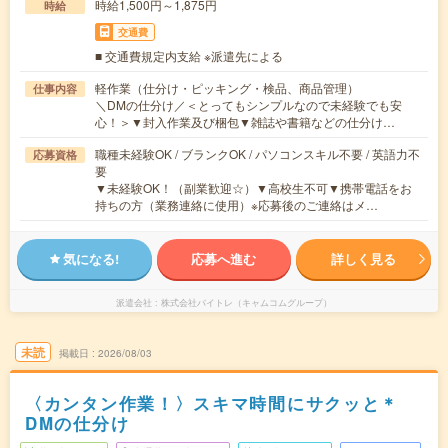
時給1,500円～1,875円
時給
交通費
■ 交通費規定内支給 ※派遣先による
軽作業（仕分け・ピッキング・検品、商品管理）
仕事内容
＼DMの仕分け／＜とってもシンプルなので未経験でも安
心！＞▼封入作業及び梱包▼雑誌や書籍などの仕分け…
職種未経験OK / ブランクOK / パソコンスキル不要 / 英語力不
応募資格
要
▼未経験OK！（副業歓迎☆）▼高校生不可▼携帯電話をお
持ちの方（業務連絡に使用）※応募後のご連絡はメ…
気になる!
応募へ進む
詳しく見る
派遣会社
株式会社バイトレ（キャムコムグループ）
未読
掲載日
2026/08/03
〈カンタン作業！〉スキマ時間にサクッと＊
DMの仕分け