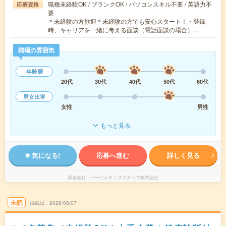
職種未経験OK / ブランクOK / パソコンスキル不要 / 英語力不
応募資格
要
＊未経験の方歓迎＊未経験の方でも安心スタート！・登録
時、キャリアを一緒に考える面談（電話面談の場合）…
職場の雰囲気
年齢層
20代
30代
40代
50代
60代
男女比率
女性
男性
もっと見る
気になる!
応募へ進む
詳しく見る
派遣会社
パーソルテンプスタッフ株式会社
未読
掲載日
2026/08/07