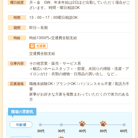
月～金 GW、年末年始は2日ほど出勤していただく場合がご
曜日頻度
ざいます。 時間・曜日相談OK
13：00～17：00曜日相談OK
時間
即日～長期
期間
時給1300円+交通費全額支給
時給
交通費
交通費全額支給
その他営業・販売・サービス系
仕事内容
＜幅広いホームスタッフ＞・部屋、水回りの掃除・洗濯・ア
イロンがけ・衣類の縫物・日用品の買い出し など…
職種未経験OK / ブランクOK / パソコンスキル不要 / 英語力不
応募資格
要
家事がお好きな方家を複数まわっていただくので体力のある
方
職場の雰囲気
年齢層
20代
30代
40代
50代
60代