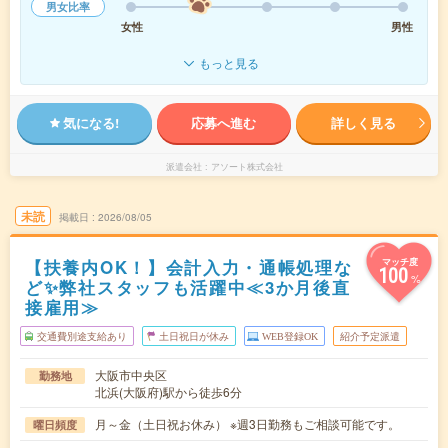
男女比率
女性
男性
もっと見る
気になる!
応募へ進む
詳しく見る
派遣会社
アソート株式会社
未読
掲載日
2026/08/05
【扶養内OK！】会計入力・通帳処理な
マッチ度
100
%
ど✨弊社スタッフも活躍中≪3か月後直
接雇用≫
交通費別途支給あり
土日祝日が休み
WEB登録OK
紹介予定派遣
大阪市中央区
勤務地
北浜(大阪府)駅から徒歩6分
月～金（土日祝お休み） ※週3日勤務もご相談可能です。
曜日頻度