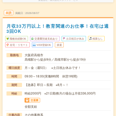
未読
掲載日
2026/08/07
月収33万円以上！教育関連のお仕事！在宅は週
3回OK
職種未経験OK
交通費別途支給あり
土日祝日が休み
残業なし
在宅・リモート
WEB登録OK
派遣
大阪府高槻市
勤務地
高槻駅から徒歩9分／高槻市駅から徒歩19分
月～金（週5日） ※土日祝お休みです！
曜日頻度
09:00～18:00(実働8時間 休憩1時間)
時間
【急募】即日～長期 ※8月～！
期間
時給2000円 ※21日勤務月の場合は月収336,000円
時給
交通費
全額支給
その他事務系
仕事内容