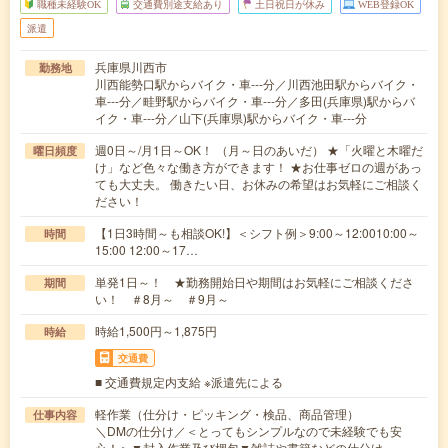
職種未経験OK
交通費別途支給あり
土日祝日が休み
WEB登録OK
派遣
兵庫県川西市
勤務地
川西能勢口駅からバイク・車---分／川西池田駅からバイク・
車---分／畦野駅からバイク・車---分／多田(兵庫県)駅からバ
イク・車---分／山下(兵庫県)駅からバイク・車---分
週0日～/月1日～OK！ （月～日のあいだ） ★「火曜と木曜だ
曜日頻度
け」など色々な働き方ができます！ ★お仕事ゼロの週があっ
ても大丈夫。 働きたい日、お休みの希望はお気軽にご相談く
ださい！
【1日3時間～も相談OK!】＜シフト例＞9:00～12:0010:00～
時間
15:00 12:00～17…
単発1日～！ ★勤務開始日や期間はお気軽にご相談くださ
期間
い！ ＃8月～ ＃9月～
時給1,500円～1,875円
時給
交通費
■ 交通費規定内支給 ※派遣先による
軽作業（仕分け・ピッキング・検品、商品管理）
仕事内容
＼DMの仕分け／＜とってもシンプルなので未経験でも安
心！＞▼封入作業及び梱包▼雑誌や書籍などの仕分け…