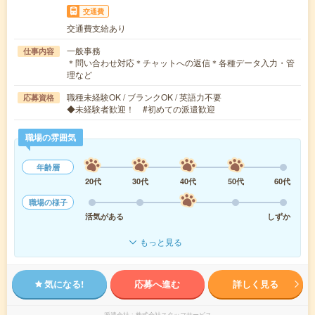
交通費
交通費支給あり
一般事務
仕事内容
＊問い合わせ対応＊チャットへの返信＊各種データ入力・管
理など
職種未経験OK / ブランクOK / 英語力不要
応募資格
◆未経験者歓迎！ #初めての派遣歓迎
職場の雰囲気
年齢層
20代
30代
40代
50代
60代
職場の様子
活気がある
しずか
もっと見る
気になる!
応募へ進む
詳しく見る
派遣会社
株式会社スタッフサービス