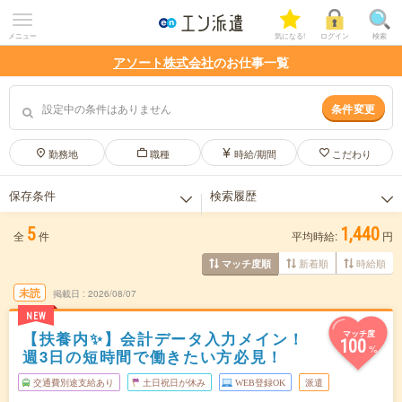
メニュー
気になる!
ログイン
検索
アソート株式会社
のお仕事一覧
設定中の条件はありません
条件変更
勤務地
職種
時給/期間
こだわり
保存条件
検索履歴
5
1,440
保存した条件はありません。
検索履歴はありません。
全
件
平均時給:
円
新着順
時給順
マッチ度順
未読
掲載日
2026/08/07
NEW
【扶養内✨】会計データ入力メイン！
マッチ度
100
%
週3日の短時間で働きたい方必見！
交通費別途支給あり
土日祝日が休み
WEB登録OK
派遣