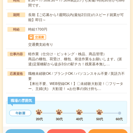
時間
間です。
長期【ご応募から1週間以内(最短2日目)のスピード就業が可
期間
能】即日～
時給1700円
時給
交通費
交通費支給有り
軽作業（仕分け・ピッキング・検品、商品管理）
仕事内容
商品の梱包、荷受け、梱包、発送作業をお願いします。(派
遣)淀屋橋駅から徒歩3分の駅チカ！残業基本無し…
職種未経験OK / ブランクOK / パソコンスキル不要 / 英語力不
応募資格
要
【来社不要、WEB登録OK！】〇未経験大歓迎！〇フリータ
ー、主婦(夫) 大歓迎！ ※お仕事の掛け持ち…
職場の雰囲気
年齢層
20代
30代
40代
50代
60代