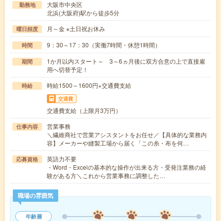
大阪市中央区
勤務地
北浜(大阪府)駅から徒歩5分
月～金 ※土日祝お休み
曜日頻度
9：30～17：30（実働7時間・休憩1時間）
時間
1か月以内スタート～ 3～6ヵ月後に双方合意の上で直接雇
期間
用へ切替予定！
時給1500～1600円+交通費支給
時給
交通費
交通費支給（上限月3万円）
営業事務
仕事内容
＼繊維商社で営業アシスタントをお任せ／【具体的な業務内
容】メーカーや縫製工場から届く「この糸・布を何…
英語力不要
応募資格
・Word・Excelの基本的な操作が出来る方・受発注業務の経
験がある方＼これから営業事務に調整した…
職場の雰囲気
年齢層