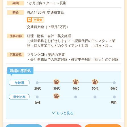
1か月以内スタート～長期
期間
時給1430円+交通費支給
時給
交通費
交通費支給（上限月3万円）
経理・財務・会計・英文経理
仕事内容
＼経理業務をお任せします／・記帳代行のアシスタント業
務・個人事業主などのクライアント対応 →月次・決…
ブランクOK / 英語力不要
応募資格
・会計事務所での就業経験・確定申告対応（個人）のご経験
職場の雰囲気
年齢層
20代
30代
40代
50代
60代
男女比率
女性
男性
もっと見る