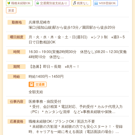
職種未経験OK
交通費別途支給あり
残業なし
WEB登録OK
派遣
兵庫県尼崎市
勤務地
塚口(福知山線)駅から徒歩13分／園田駅から徒歩20分
月・火・水・木・金・土・日(週3日) ※シフト制 ※週3～5
曜日頻度
日で日数相談OK
16:30～19:00(実働2時間30分 休憩なし)08:20～12:30(実働
時間
4時間10分 休憩な…
【急募】即日～長期 ※8月～！
期間
時給1400円～1450円
時給
交通費
全額支給
医療事務・病院受付
仕事内容
＊受付、会計精算＊電話対応、予約受付＊カルテ代理入力
（PC）＊カンタンな清掃 など※事務未経験や保険…
職種未経験OK / ブランクOK / 英語力不要
応募資格
＊未経験の方歓迎＊未経験の方でも安心スタート！・登録
時、キャリアを一緒に考える面談（電話面談の場合）…