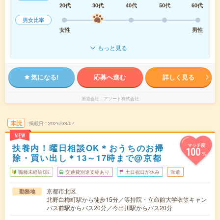
20代
30代
40代
50代
60代
男女比率
女性
男性
もっと見る
気になる!
応募へ進む
詳しく見る
派遣会社
アソート株式会社
未読
掲載日
2026/08/07
NEW
扶養内！曜日相談OK＊おうちのお掃
マッチ度
100
%
除・買い出し＊13～17時まで@京都
職種未経験OK
交通費別途支給あり
土日祝日が休み
派遣
京都市北区
勤務地
北野白梅町駅から徒歩15分／等持院・立命館大学衣笠キャン
パス前駅からバス20分／今出川駅からバス20分