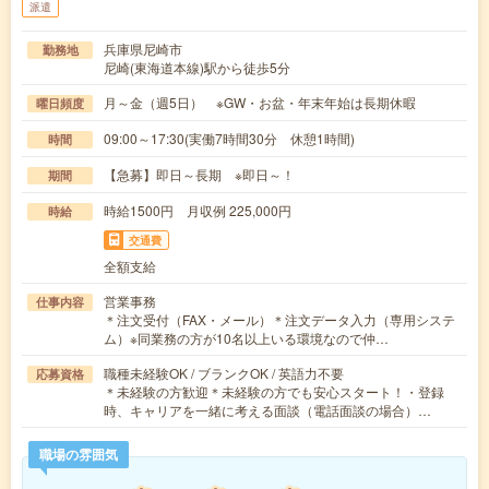
派遣
兵庫県尼崎市
勤務地
尼崎(東海道本線)駅から徒歩5分
月～金（週5日） ※GW・お盆・年末年始は長期休暇
曜日頻度
09:00～17:30(実働7時間30分 休憩1時間)
時間
【急募】即日～長期 ※即日～！
期間
時給1500円 月収例 225,000円
時給
交通費
全額支給
営業事務
仕事内容
＊注文受付（FAX・メール）＊注文データ入力（専用システ
ム）※同業務の方が10名以上いる環境なので仲…
職種未経験OK / ブランクOK / 英語力不要
応募資格
＊未経験の方歓迎＊未経験の方でも安心スタート！・登録
時、キャリアを一緒に考える面談（電話面談の場合）…
職場の雰囲気