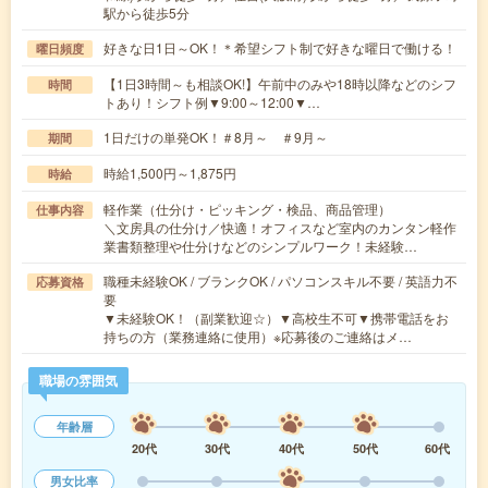
駅から徒歩5分
好きな日1日～OK！＊希望シフト制で好きな曜日で働ける！
曜日頻度
【1日3時間～も相談OK!】午前中のみや18時以降などのシフ
時間
トあり！シフト例▼9:00～12:00▼…
1日だけの単発OK！＃8月～ ＃9月～
期間
時給1,500円～1,875円
時給
軽作業（仕分け・ピッキング・検品、商品管理）
仕事内容
＼文房具の仕分け／快適！オフィスなど室内のカンタン軽作
業書類整理や仕分けなどのシンプルワーク！未経験…
職種未経験OK / ブランクOK / パソコンスキル不要 / 英語力不
応募資格
要
▼未経験OK！（副業歓迎☆）▼高校生不可▼携帯電話をお
持ちの方（業務連絡に使用）※応募後のご連絡はメ…
職場の雰囲気
年齢層
20代
30代
40代
50代
60代
男女比率