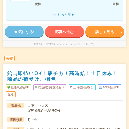
女性
男性
もっと見る
気になる!
応募へ進む
詳しく見る
派遣会社
株式会社バイトレ（キャムコムグループ）
未読
給与即払いOK！駅チカ！高時給！土日休み！
商品の荷受け、梱包
職種未経験OK
交通費別途支給あり
土日祝日が休み
WEB登録OK
派遣
大阪市中央区
勤務地
淀屋橋駅から徒歩3分
月～金
曜日頻度
8:30～17:008:30～17:30※表記のうち実働7時間30分から8時