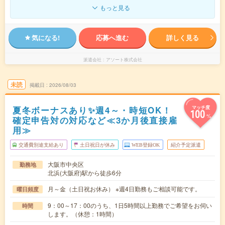
もっと見る
気になる!
応募へ進む
詳しく見る
派遣会社
アソート株式会社
未読
掲載日
2026/08/03
夏冬ボーナスあり✨週4～・時短OK！
マッチ度
100
%
確定申告対の対応など≪3か月後直接雇
用≫
交通費別途支給あり
土日祝日が休み
WEB登録OK
紹介予定派遣
大阪市中央区
勤務地
北浜(大阪府)駅から徒歩6分
月～金（土日祝お休み） ※週4日勤務もご相談可能です。
曜日頻度
9：00～17：00のうち、1日5時間以上勤務でご希望をお伺い
時間
します。（休憩：1時間）