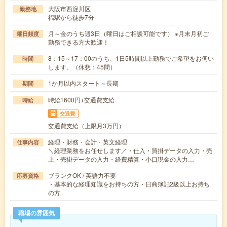
大阪市西淀川区
勤務地
福駅から徒歩7分
月～金のうち週3日（曜日はご相談可能です） ※月末月初ご
曜日頻度
勤務できる方大歓迎！
8：15～17：00のうち、1日5時間以上勤務でご希望をお伺い
時間
します。（休憩：45間）
1か月以内スタート～長期
期間
時給1600円+交通費支給
時給
交通費
交通費支給（上限月3万円）
経理・財務・会計・英文経理
仕事内容
＼経理業務をお任せします／・仕入・買掛データの入力・売
上・売掛データの入力・経費精算・小口現金の入力…
ブランクOK / 英語力不要
応募資格
・基本的な経理知識をお持ちの方・日商簿記2級以上お持ち
の方
職場の雰囲気