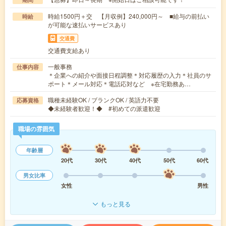
時給1500円＋交 【月収例】240,000円～ ■給与の前払い
時給
が可能な速払いサービスあり
交通費
交通費支給あり
一般事務
仕事内容
＊企業への紹介や面接日程調整＊対応履歴の入力＊社員のサ
ポート＊メール対応＊電話応対など ※在宅勤務あ…
職種未経験OK / ブランクOK / 英語力不要
応募資格
◆未経験者歓迎！◆ #初めての派遣歓迎
職場の雰囲気
年齢層
20代
30代
40代
50代
60代
男女比率
女性
男性
もっと見る