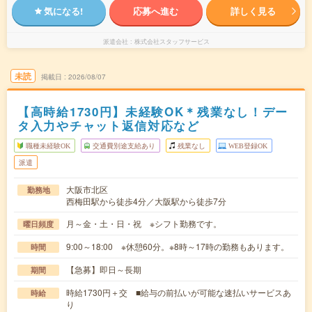
気になる!
応募へ進む
詳しく見る
派遣会社
株式会社スタッフサービス
未読
掲載日
2026/08/07
【高時給1730円】未経験OK＊残業なし！デー
タ入力やチャット返信対応など
職種未経験OK
交通費別途支給あり
残業なし
WEB登録OK
派遣
大阪市北区
勤務地
西梅田駅から徒歩4分／大阪駅から徒歩7分
月～金・土・日・祝 ※シフト勤務です。
曜日頻度
9:00～18:00 ※休憩60分。※8時～17時の勤務もあります。
時間
【急募】即日～長期
期間
時給1730円＋交 ■給与の前払いが可能な速払いサービスあ
時給
り