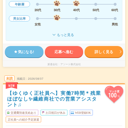
年齢層
20代
30代
40代
50代
60代
男女比率
女性
男性
もっと見る
気になる!
応募へ進む
詳しく見る
派遣会社
アソート株式会社
未読
掲載日
2026/08/07
NEW
【ゆくゆく正社員へ】実働7時間＊残業
マッチ度
100
%
ほぼなし✨繊維商社での営業アシスタ
ント♫
交通費別途支給あり
土日祝日が休み
WEB登録OK
正社員への紹介予定派遣