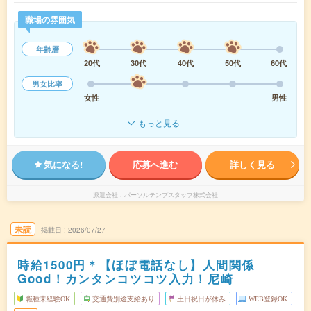
職場の雰囲気
年齢層
20代
30代
40代
50代
60代
男女比率
女性
男性
もっと見る
気になる!
応募へ進む
詳しく見る
派遣会社
パーソルテンプスタッフ株式会社
未読
掲載日
2026/07/27
時給1500円＊【ほぼ電話なし】人間関係
Good！カンタンコツコツ入力！尼崎
職種未経験OK
交通費別途支給あり
土日祝日が休み
WEB登録OK