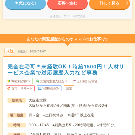
気になる!
応募へ進む
詳しく見る
派遣会社
アソート株式会社
あなたの閲覧履歴からのオススメのお仕事です
未読
掲載日
2026/08/07
完全在宅可＊未経験OK！時給1500円！人材サ
ービス企業で対応履歴入力など事務
職種未経験OK
交通費別途支給あり
土日祝日が休み
在宅・リモート
WEB登録OK
派遣
大阪市北区
勤務地
大阪駅から徒歩7分／梅田(地下鉄)駅から徒歩3分
月～金 ※土日祝休み ＃週3日以上在宅
曜日頻度
9:00～17:45 ※残業は月5～20時間程度。※休憩60分。
時間
【急募】即日～長期 ※開始日はご相談可能です！
期間