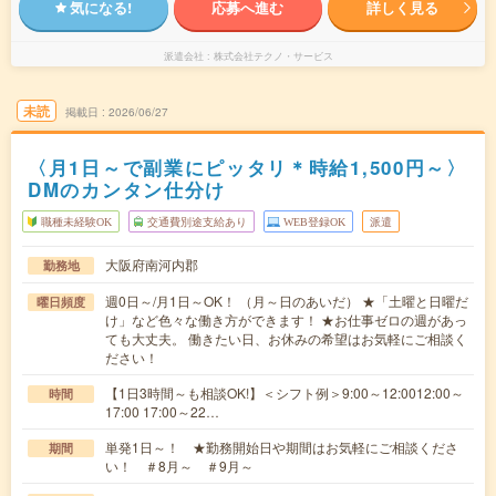
気になる!
応募へ進む
詳しく見る
派遣会社
株式会社テクノ・サービス
未読
掲載日
2026/06/27
〈月1日～で副業にピッタリ＊時給1,500円～〉
DMのカンタン仕分け
職種未経験OK
交通費別途支給あり
WEB登録OK
派遣
大阪府南河内郡
勤務地
週0日～/月1日～OK！ （月～日のあいだ） ★「土曜と日曜だ
曜日頻度
け」など色々な働き方ができます！ ★お仕事ゼロの週があっ
ても大丈夫。 働きたい日、お休みの希望はお気軽にご相談く
ださい！
【1日3時間～も相談OK!】＜シフト例＞9:00～12:0012:00～
時間
17:00 17:00～22…
単発1日～！ ★勤務開始日や期間はお気軽にご相談くださ
期間
い！ ＃8月～ ＃9月～