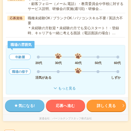
・顧客フォロー（メール,電話）・教育委員会や学校に対する
サービス説明、研修会の実施(週1回)・研修会…
職種未経験OK / ブランクOK / パソコンスキル不要 / 英語力不
応募資格
要
＊未経験の方歓迎＊未経験の方でも安心スタート！・登録
時、キャリアを一緒に考える面談（電話面談の場合）…
職場の雰囲気
年齢層
20代
30代
40代
50代
60代
職場の様子
活気がある
しずか
もっと見る
気になる!
応募へ進む
詳しく見る
派遣会社
パーソルテンプスタッフ株式会社