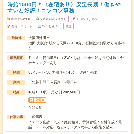
時給1500円＊〈在宅あり〉安定長期！働きや
すいと好評！コツコツ事務
職種未経験OK
交通費別途支給あり
土日祝日が休み
在宅・リモート
WEB登録OK
派遣
大阪府池田市
勤務地
池田(大阪府)駅から民間バス10分／石橋阪大前駅から徒歩20
分
月～金・祝(週5日) ※GW・お盆。年末年始は長期休暇（会
曜日頻度
社カレンダーあり）
08:45～17:30(実働7時間45分 休憩1時間)
時間
【急募】即日～長期 ※即日～！
期間
時給1500円 月収例 232,500円
時給
交通費
全額支給
一般事務
仕事内容
＊データ集計・入力＊経費精算、予算管理＊資料作成＊電
話・メール対応 など※カンタンな事から段階を踏ん…