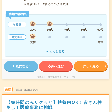
未経験OK！ #初めての派遣歓迎
職場の雰囲気
年齢層
20代
30代
40代
50代
60代
男女比率
女性
男性
もっと見る
気になる!
応募へ進む
詳しく見る
派遣会社
株式会社スタッフサービス
未読
掲載日
2026/08/06
【短時間のみサクッと】扶養内OK！皆さん仲
良し！医療事務に挑戦