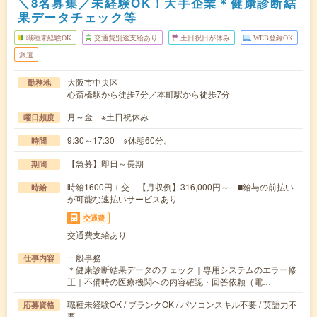
＼8名募集／未経験OK！大手企業＊健康診断結
果データチェック等
職種未経験OK
交通費別途支給あり
土日祝日が休み
WEB登録OK
派遣
大阪市中央区
勤務地
心斎橋駅から徒歩7分／本町駅から徒歩7分
月～金 ※土日祝休み
曜日頻度
9:30～17:30 ※休憩60分。
時間
【急募】即日～長期
期間
時給1600円＋交 【月収例】316,000円～ ■給与の前払い
時給
が可能な速払いサービスあり
交通費
交通費支給あり
一般事務
仕事内容
＊健康診断結果データのチェック｜専用システムのエラー修
正｜不備時の医療機関への内容確認・回答依頼（電…
職種未経験OK / ブランクOK / パソコンスキル不要 / 英語力不
応募資格
要