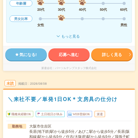
年齢層
20代
30代
40代
50代
60代
男女比率
女性
男性
もっと見る
気になる!
応募へ進む
詳しく見る
派遣会社
パーソルテンプスタッフ株式会社
未読
掲載日
2026/08/08
＼来社不要／単発1日OK＊文房具の仕分け
職種未経験OK
土日祝日が休み
WEB登録OK
派遣
大阪市住吉区
勤務地
長居(地下鉄)駅から徒歩5分／あびこ駅から徒歩5分／長居(阪
和線)駅から徒歩5分／住吉(大阪府)駅から徒歩5分／我孫子町