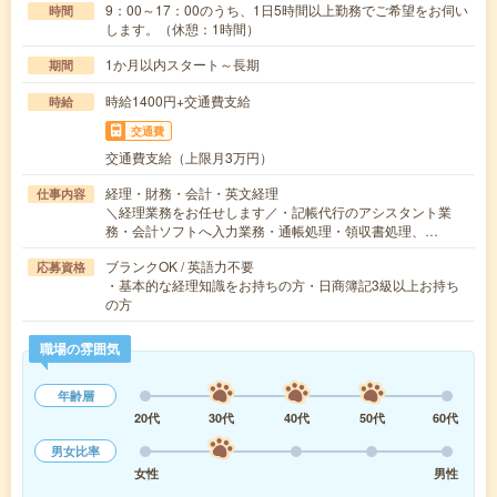
9：00～17：00のうち、1日5時間以上勤務でご希望をお伺い
時間
します。（休憩：1時間）
1か月以内スタート～長期
期間
時給1400円+交通費支給
時給
交通費
交通費支給（上限月3万円）
経理・財務・会計・英文経理
仕事内容
＼経理業務をお任せします／・記帳代行のアシスタント業
務・会計ソフトへ入力業務・通帳処理・領収書処理、…
ブランクOK / 英語力不要
応募資格
・基本的な経理知識をお持ちの方・日商簿記3級以上お持ち
の方
職場の雰囲気
年齢層
20代
30代
40代
50代
60代
男女比率
女性
男性