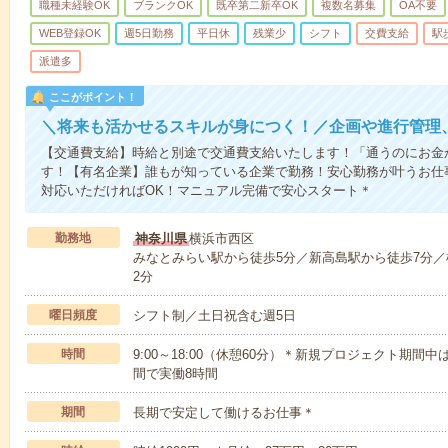
職種未経験OK
ブランクOK
既卒第二新卒OK
複数名募集
OA不要
WEB登録OK
週5日勤務
平日休
残業少
シフト
交費支給
駅
派遣多
ここがポイント！
＼将来も活かせるスキルが身につく！／企画や進行管理
【交通費支給】時給と別途で交通費支給いたします！「通うのにお金
す！【有名企業】誰もが知っている企業で勤務！安心勤務が叶うお仕
対応いただければOK！マニュアル完備で安心スタート＊
勤務地
神奈川県
横浜市西区
みなとみらい駅から徒歩5分／新高島駅から徒歩7分／
2分
曜日頻度
シフト制／土日祝含む週5日
時間
9:00～18:00（休憩60分）＊新規プロジェクト期間中は
間で実働8時間
期間
長期で安定して働けるお仕事＊