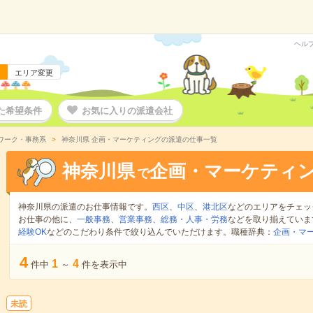
ヘル
エリア変更
た希望条件
お気に入りの派遣会社
ワーク・事務系
神奈川県 企画・マーケティングの派遣の仕事一覧
神奈川県
企画・マーケティ
で
神奈川県の派遣のお仕事情報です。
西区
、
中区
、
港北区
などのエリアをチェッ
お仕事の他に、
一般事務
、
営業事務
、
総務・人事・労務
などを取り揃えていま
経験OK
などのこだわり条件で絞り込んでいただけます。職種辞典：
企画・マ
4
1
4
件中
～
件を表示中
未読