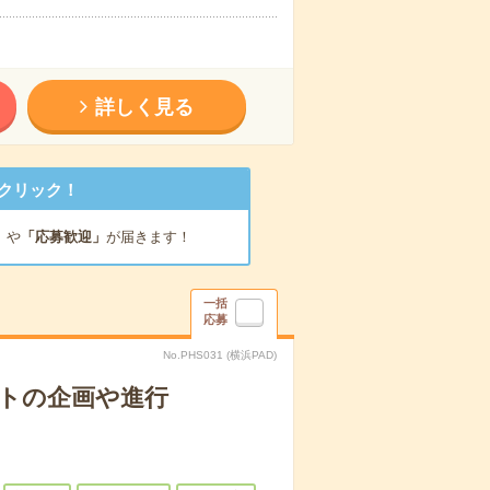
詳しく見る
クリック！
」
や
「応募歓迎」
が届きます！
一括
応募
No.PHS031 (横浜PAD)
クトの企画や進行
）