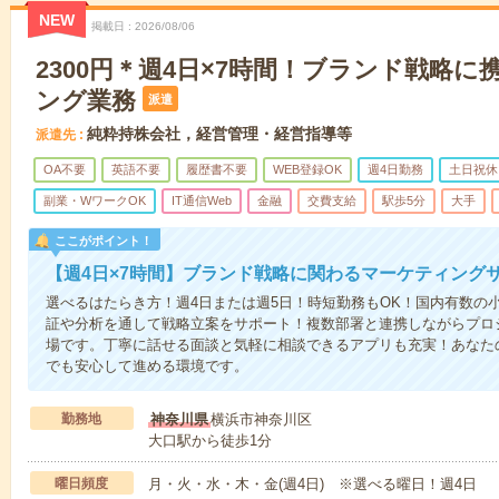
NEW
掲載日
2026/08/06
2300円＊週4日×7時間！ブランド戦略
ング業務
派遣
純粋持株会社，経営管理・経営指導等
派遣先
OA不要
英語不要
履歴書不要
WEB登録OK
週4日勤務
土日祝休
副業・WワークOK
IT通信Web
金融
交費支給
駅歩5分
大手
ここがポイント！
【週4日×7時間】ブランド戦略に関わるマーケティング
選べるはたらき方！週4日または週5日！時短勤務もOK！国内有数の
証や分析を通して戦略立案をサポート！複数部署と連携しながらプロ
場です。丁寧に話せる面談と気軽に相談できるアプリも充実！あなた
でも安心して進める環境です。
勤務地
神奈川県
横浜市神奈川区
大口駅から徒歩1分
曜日頻度
月・火・水・木・金(週4日) ※選べる曜日！週4日