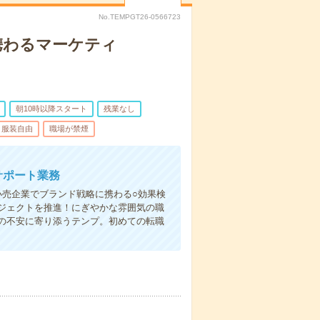
No.TEMPGT26-0566723
に携わるマーケティ
朝10時以降スタート
残業なし
服装自由
職場が禁煙
サポート業務
小売企業でブランド戦略に携わる○効果検
ジェクトを推進！にぎやかな雰囲気の職
の不安に寄り添うテンプ。初めての転職