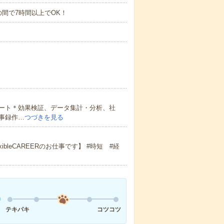
:00の間で7時間以上でOK！
ート＊効果検証、データ集計・分析、社
事録作…
つづきを見る
leCAREERのお仕事です】 #時短 #経
テキパキ
コツコツ