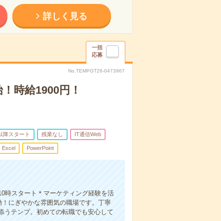
詳しく見る
一括
応募
No.TEMPGT26-0473967
！時給1900円！
時以降スタート
残業なし
IT通信Web
Excel
PowerPoint
10時スタート＊マーケティング経験を活
勤！にぎやかな雰囲気の職場です。丁寧
添うテンプ。初めての転職でも安心して