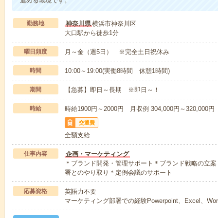
進める環境です。
勤務地
神奈川県
横浜市神奈川区
大口駅から徒歩1分
曜日頻度
月～金（週5日） ※完全土日祝休み
時間
10:00～19:00(実働8時間 休憩1時間)
期間
【急募】即日～長期 ※即日～！
時給
時給1900円～2000円 月収例 304,000円～320,000円
交通費
全額支給
仕事内容
企画・マーケティング
＊ブランド開発・管理サポート＊ブランド戦略の立案
署とのやり取り＊定例会議のサポート
応募資格
英語力不要
マーケティング部署での経験Powerpoint、Excel、Wo