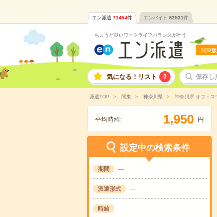
エン派遣
71454
件
エンバイト
82531
件
ちょうど良いワークライフバランスが叶う
関東版
気になる！リスト
0
保存し
派遣TOP
関東
神奈川県
神奈川県 オフィス
,
1
9
5
0
平均時給:
円
設定中の検索条件
期間
---
派遣形式
---
時給
---