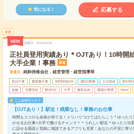
応募する
気になる！
未読
NEW
掲載日
2026/08/06
正社員登用実績あり＊OJTあり！10時開始
大手企業！事務
派遣
純粋持株会社，経営管理・経営指導等
派遣先
英語不要
履歴書不要
WEB登録OK
週5日勤務
土日祝休
朝10
金融
交費支給
駅歩5分
大手
服装自由
職場が禁煙
Word
ここがポイント！
【OJTあり！】駅近！残業なし！事務のお仕事
時間もココロも余裕が持てる！メリハリつけてはたらこう＊ゆったり
かせるお仕事○大手で働けるチャンス＊＊うれしい駅近＊ゆったり出
に話せる面談と気軽に相談できるアプリも充実！あなたの不安に寄り