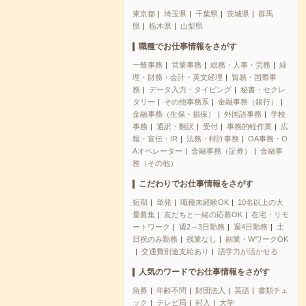
東京都
埼玉県
千葉県
茨城県
群馬
県
栃木県
山梨県
職種でお仕事情報をさがす
一般事務
営業事務
総務・人事・労務
経
理・財務・会計・英文経理
貿易・国際事
務
データ入力・タイピング
秘書・セクレ
タリー
その他事務系
金融事務（銀行）
金融事務（生保・損保）
外国語事務
学校
事務
通訳・翻訳
受付
事務的軽作業
広
報・宣伝・IR
法務・特許事務
OA事務・O
Aオペレーター
金融事務（証券）
金融事
務（その他）
こだわりでお仕事情報をさがす
短期
単発
職種未経験OK
10名以上の大
量募集
友だちと一緒の応募OK
在宅・リモ
ートワーク
週2～3日勤務
週4日勤務
土
日祝のみ勤務
残業なし
副業・WワークOK
交通費別途支給あり
語学力が活かせる
人気のワードでお仕事情報をさがす
急募
年齢不問
財団法人
英語
書類チェ
ック
テレビ局
封入
大学