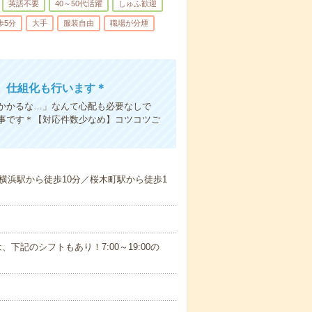
英語不要
40～50代活躍
しゅふ歓迎
歩5分
大手
服装自由
職場が分煙
、仕組化も行います＊
かかるな…」なんて心配も必要なしで
事です＊【対応件数少なめ】コツコツご
横浜駅から徒歩10分／桜木町駅から徒歩1
、下記のシフトもあり！7:00～19:00の