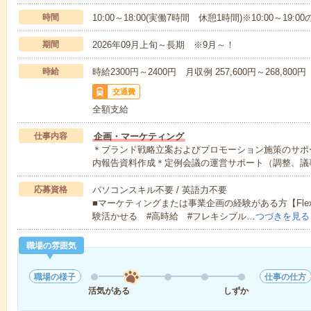
時間
10:00～18:00(実働7時間 休憩1時間)※10:00～19
期間
2026年09月上旬～長期 ※9月～！
時給
時給2300円～2400円 月収例 257,600円～268,800円
交通費
全額支給
仕事内容
企画・マーケティング
＊ブランド戦略立案およびプロモーション施策のサポ
内報告資料作成＊定例会議の運営サポート（調整、議
応募資格
パソコンスキル不要 / 英語力不要
■マーケティングまたは事業企画の経験がある方【Flexib
験活かせる #高時給 #フレキシブル…
つづきを見る
職場の雰囲気
職場の様子
仕事の仕方
活気がある
しずか