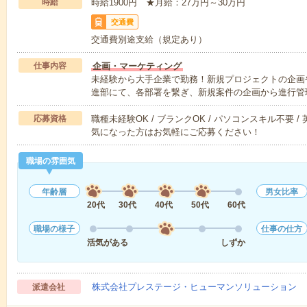
時給
時給1900円 ★月給：27万円～30万円
交通費
交通費別途支給（規定あり）
仕事内容
企画・マーケティング
未経験から大手企業で勤務！新規プロジェクトの企画
進部にて、各部署を繋ぎ、新規案件の企画から進行管
応募資格
職種未経験OK / ブランクOK / パソコンスキル不要 /
気になった方はお気軽にご応募ください！
職場の雰囲気
年齢層
男女比率
20代
30代
40代
50代
60代
職場の様子
仕事の仕方
活気がある
しずか
株式会社プレステージ・ヒューマンソリューション
派遣会社