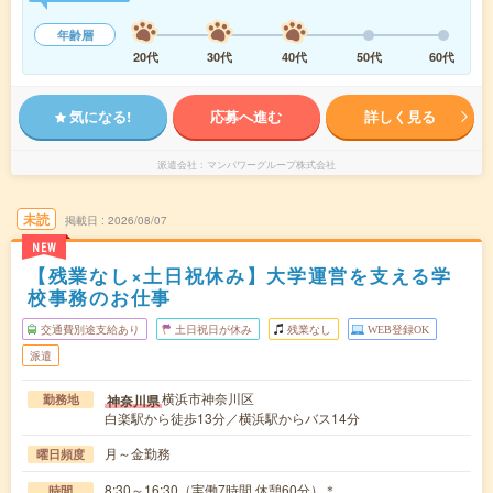
年齢層
20代
30代
40代
50代
60代
気になる!
応募へ進む
詳しく見る
派遣会社
マンパワーグループ株式会社
未読
掲載日
2026/08/07
NEW
【残業なし×土日祝休み】大学運営を支える学
校事務のお仕事
交通費別途支給あり
土日祝日が休み
残業なし
WEB登録OK
派遣
横浜市神奈川区
神奈川県
勤務地
白楽駅から徒歩13分／横浜駅からバス14分
月～金勤務
曜日頻度
8:30～16:30（実働7時間 休憩60分）＊
時間