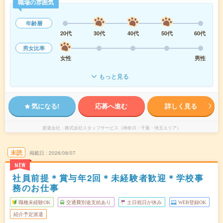
職場の雰囲気
年齢層
20代
30代
40代
50代
60代
男女比率
女性
男性
もっと見る
気になる!
応募へ進む
詳しく見る
派遣会社
株式会社スタッフサービス（神奈川・千葉・埼玉エリア）
未読
掲載日
2026/08/07
NEW
社員前提＊賞与年2回＊未経験者歓迎＊学校事
務のお仕事
職種未経験OK
交通費別途支給あり
土日祝日が休み
WEB登録OK
紹介予定派遣