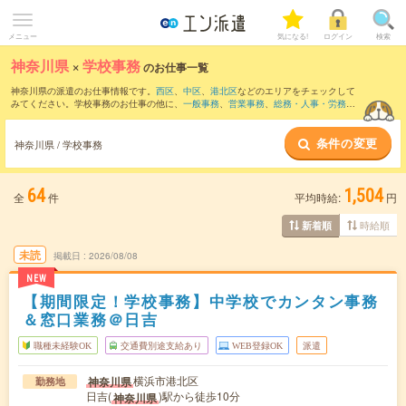
メニュー
気になる!
ログイン
検索
神奈川県
×
学校事務
のお仕事一覧
神奈川県の派遣のお仕事情報です。
西区
、
中区
、
港北区
などのエリアをチェックして
みてください。学校事務のお仕事の他に、
一般事務
、
営業事務
、
総務・人事・労務
な
どを取り揃えています。さらに、
短期
・
単発
などの期間や、
職種未経験OK
などのこだ
わり条件で絞り込んでいただけます。職種辞典：
学校事務のお仕事とは？とは？
条件の変更
神奈川県 / 学校事務
64
1,504
全
件
平均時給:
円
時給順
新着順
未読
掲載日
2026/08/08
NEW
【期間限定！学校事務】中学校でカンタン事務
＆窓口業務＠日吉
職種未経験OK
交通費別途支給あり
WEB登録OK
派遣
横浜市港北区
神奈川県
勤務地
日吉(
)駅から徒歩10分
神奈川県