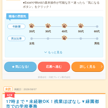
●ExcelやWordの基本操作が可能な方＊迷ったら「気になる
ボタン」をクリック！
職場の雰囲気
年齢層
20代
30代
40代
50代
60代
男女比率
女性
男性
もっと見る
気になる!
応募へ進む
詳しく見る
派遣会社
日総ブレイン株式会社
未読
掲載日
2026/08/07
NEW
17時まで＊未経験OK！残業ほぼなし▼緑園都
市での学校事務