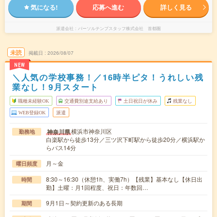
気になる!
応募へ進む
詳しく見る
派遣会社
パーソルテンプスタッフ株式会社 首都圏
未読
掲載日
2026/08/07
NEW
＼人気の学校事務！／16時半ピタ！うれしい残
業なし！9月スタート
職種未経験OK
交通費別途支給あり
土日祝日が休み
残業なし
WEB登録OK
派遣
横浜市神奈川区
神奈川県
勤務地
白楽駅から徒歩13分／三ツ沢下町駅から徒歩20分／横浜駅か
らバス14分
月～金
曜日頻度
8:30～16:30（休憩1h、実働7h）【残業】基本なし【休日出
時間
勤】土曜：月1回程度、祝日：年数回…
9月1日～契約更新のある長期
期間