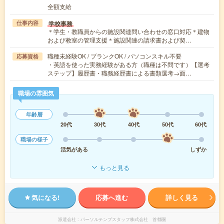
全額支給
学校事務
仕事内容
＊学生・教職員からの施設関連問い合わせの窓口対応＊建物
および教室の管理支援＊施設関連の請求書および契…
職種未経験OK / ブランクOK / パソコンスキル不要
応募資格
・英語を使った実務経験がある方（職種は不問です）【選考
ステップ】履歴書・職務経歴書による書類選考→面…
職場の雰囲気
年齢層
20代
30代
40代
50代
60代
職場の様子
活気がある
しずか
もっと見る
気になる!
応募へ進む
詳しく見る
派遣会社
パーソルテンプスタッフ株式会社 首都圏