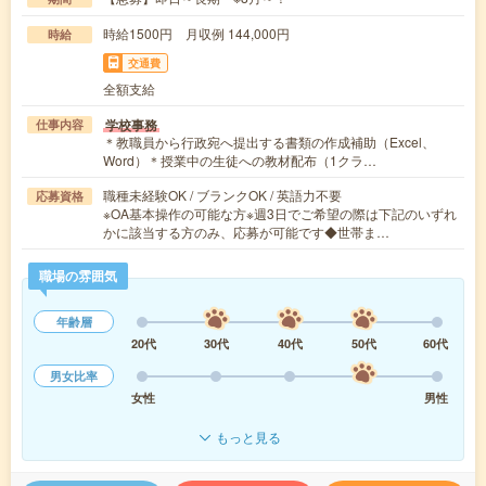
時給1500円 月収例 144,000円
時給
交通費
全額支給
学校事務
仕事内容
＊教職員から行政宛へ提出する書類の作成補助（Excel、
Word）＊授業中の生徒への教材配布（1クラ…
職種未経験OK / ブランクOK / 英語力不要
応募資格
※OA基本操作の可能な方※週3日でご希望の際は下記のいずれ
かに該当する方のみ、応募が可能です◆世帯ま…
職場の雰囲気
年齢層
20代
30代
40代
50代
60代
男女比率
女性
男性
もっと見る