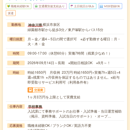
職種未経験OK
交通費別途支給あり
土日祝日が休み
WEB登録OK
派遣
横浜市泉区
神奈川県
勤務地
緑園都市駅から徒歩3分／東戸塚駅からバス15分
月～金／週4～5日の間で選択可 ※必ず勤務する曜日：月・
曜日頻度
火・木・金
09:00-17:00（休憩60分）実働7時間（残業少なめ！）
時間
2026年09月14日～長期 ※開始日相談OK ※9月～！
期間
時給1650円 月収例 23万円 時給1650円×実働7h×週5日×4
時給
週+残業1h ※月収例を保証するものではありません。※給与
即受取りサービス利用可（利用条件有）
交通費
1ヶ月3万円を上限として実費支給
学校事務
仕事内容
入試課にて事務サポートのお仕事・入試準備・当日運営補助
（掲示、資料準備、入試当日のサポート）・オープ…
職種未経験OK / ブランクOK / 英語力不要
応募資格