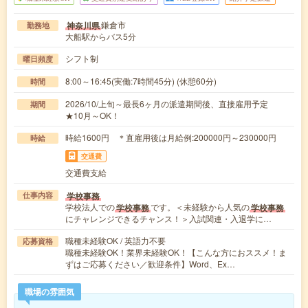
鎌倉市
神奈川県
勤務地
大船駅からバス5分
シフト制
曜日頻度
8:00～16:45(実働:7時間45分) (休憩60分)
時間
2026/10/上旬～最長6ヶ月の派遣期間後、直接雇用予定
期間
★10月～OK！
時給1600円 ＊直雇用後は月給例:200000円～230000円
時給
交通費
交通費支給
学校事務
仕事内容
学校法人での
です。＜未経験から人気の
学校事務
学校事務
にチャレンジできるチャンス！＞入試関連・入退学に…
職種未経験OK / 英語力不要
応募資格
職種未経験OK！業界未経験OK！【こんな方におススメ！ま
ずはご応募ください／歓迎条件】Word、Ex…
職場の雰囲気