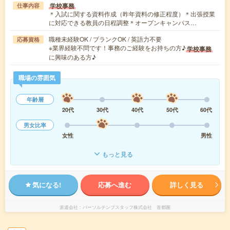
学校事務
仕事内容
＊入試に関する資料作成（昨年資料の修正程度）＊出張授業
に対応できる教員の日程調整＊オープンキャンパス…
職種未経験OK / ブランクOK / 英語力不要
応募資格
※業界経験不問です！事務のご経験をお持ちの方♪
学校事務
に興味のある方♪
職場の雰囲気
年齢層
20代
30代
40代
50代
60代
男女比率
女性
男性
もっと見る
気になる!
応募へ進む
詳しく見る
派遣会社
パーソルテンプスタッフ株式会社 首都圏