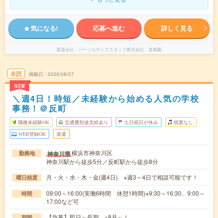
気になる!
応募へ進む
詳しく見る
派遣会社
パーソルテンプスタッフ株式会社 首都圏
未読
掲載日
2026/08/07
NEW
＼週4日！時短／未経験から始める人気の学校
事務！＠反町
職種未経験OK
交通費別途支給あり
土日祝日が休み
残業なし
WEB登録OK
派遣
横浜市神奈川区
神奈川県
勤務地
神奈川駅から徒歩5分／反町駅から徒歩8分
月・火・水・木・金(週4日) ※週3～4日で相談可能です！
曜日頻度
09:00～16:00(実働6時間 休憩1時間)※9:30～16:30、9:00～
時間
17:00など可
【急募】即日～長期 ※8月～！
期間