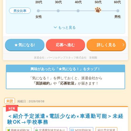
20代
30代
40代
50代
60代
男女比率
女性
男性
もっと見る
気になる!
応募へ進む
詳しく見る
派遣会社
パーソルテンプスタッフ株式会社 首都圏
興味があったら「★気になる！」をタップ！
「気になる！」を押しておくと、派遣会社から
「面談確約」
や
「応募歓迎」
が届きます！
未読
掲載日
2026/08/08
NEW
＜紹介予定派遣×電話少なめ×車通勤可能＞未経
験OK→学校事務
職種未経験OK
交通費別途支給あり
WEB登録OK
紹介予定派遣