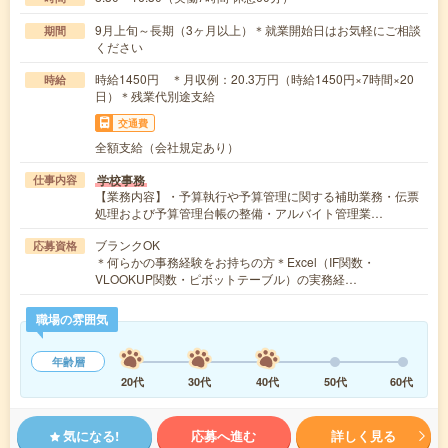
9月上旬～長期（3ヶ月以上）＊就業開始日はお気軽にご相談
期間
ください
時給1450円 ＊月収例：20.3万円（時給1450円×7時間×20
時給
日）＊残業代別途支給
交通費
全額支給（会社規定あり）
学校事務
仕事内容
【業務内容】・予算執行や予算管理に関する補助業務・伝票
処理および予算管理台帳の整備・アルバイト管理業…
ブランクOK
応募資格
＊何らかの事務経験をお持ちの方＊Excel（IF関数・
VLOOKUP関数・ピボットテーブル）の実務経…
職場の雰囲気
年齢層
20代
30代
40代
50代
60代
気になる!
応募へ進む
詳しく見る