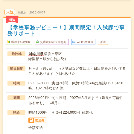
未読
掲載日
2026/08/07
NEW
【学校事務デビュー！】期間限定！入試課で事
務サポート
職種未経験OK
交通費別途支給あり
WEB登録OK
派遣
横浜市泉区
神奈川県
勤務地
緑園都市駅から徒歩5分
月～金（週5日） ※入試日など数回土・日出勤をお願いする
曜日頻度
ことがあります（代休あり☆）
09:00～17:00(実働7時間 休憩1時間)※時短相談OK！(9-16
時間
時、10-17時など♪)休…
2026年09月中旬～長期 2027年3月末まで（延長の可能性
期間
あるかも） ※9月～！
時給1600円 月収例 224,000円+残業代
時給
交通費
全額支給