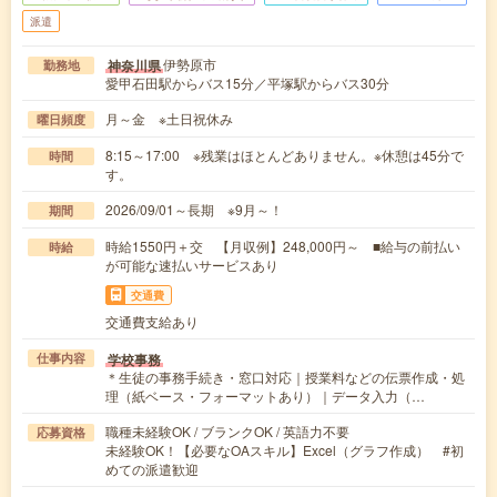
派遣
伊勢原市
神奈川県
勤務地
愛甲石田駅からバス15分／平塚駅からバス30分
月～金 ※土日祝休み
曜日頻度
8:15～17:00 ※残業はほとんどありません。※休憩は45分で
時間
す。
2026/09/01～長期 ※9月～！
期間
時給1550円＋交 【月収例】248,000円～ ■給与の前払い
時給
が可能な速払いサービスあり
交通費
交通費支給あり
学校事務
仕事内容
＊生徒の事務手続き・窓口対応｜授業料などの伝票作成・処
理（紙ベース・フォーマットあり）｜データ入力（…
職種未経験OK / ブランクOK / 英語力不要
応募資格
未経験OK！【必要なOAスキル】Excel（グラフ作成） #初
めての派遣歓迎