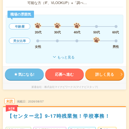
可能な方（IF、VLOOKUP）※「調べ…
職場の雰囲気
年齢層
20代
30代
40代
50代
60代
男女比率
女性
男性
もっと見る
気になる!
応募へ進む
詳しく見る
派遣会社
株式会社マイナビワークス(マイナビスタッフ)
未読
掲載日
2026/08/07
NEW
【センター北】9-17時残業無！学校事務！