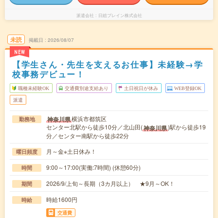
派遣会社
日総ブレイン株式会社
未読
掲載日
2026/08/07
NEW
【学生さん・先生を支えるお仕事】未経験→学
校事務デビュー！
職種未経験OK
交通費別途支給あり
土日祝日が休み
WEB登録OK
派遣
横浜市都筑区
神奈川県
勤務地
センター北駅から徒歩10分／北山田(
)駅から徒歩19
神奈川県
分／センター南駅から徒歩22分
月～金※土日休み！
曜日頻度
9:00～17:00(実働:7時間) (休憩60分)
時間
2026/9/上旬～長期（3カ月以上） ★9月～OK！
期間
時給1600円
時給
交通費