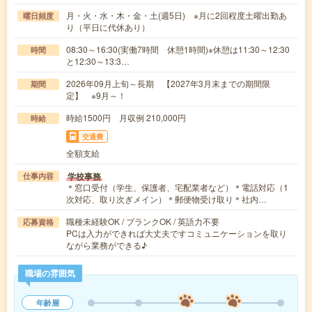
月・火・水・木・金・土(週5日) ※月に2回程度土曜出勤あ
曜日頻度
り（平日に代休あり）
08:30～16:30(実働7時間 休憩1時間)※休憩は11:30～12:30
時間
と12:30～13:3…
2026年09月上旬～長期 【2027年3月末までの期間限
期間
定】 ※9月～！
時給1500円 月収例 210,000円
時給
交通費
全額支給
学校事務
仕事内容
＊窓口受付（学生、保護者、宅配業者など）＊電話対応（1
次対応、取り次ぎメイン）＊郵便物受け取り＊社内…
職種未経験OK / ブランクOK / 英語力不要
応募資格
PCは入力ができれば大丈夫ですコミュニケーションを取り
ながら業務ができる♪
職場の雰囲気
年齢層