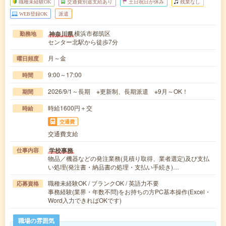
職種未経験OK
交通費別途支給あり
土日祝日が休み
残業なし
WEB登録OK
派遣
横浜市都筑区
神奈川県
勤務地
センター北駅から徒歩7分
月～金
曜日頻度
9:00～17:00
時間
2026/9/1～長期 ※更新制、長期派遣 ※9月～OK！
期間
時給1600円＋交
時給
交通費
交通費支給
学校事務
仕事内容
物品／機器などの発注業務(見積り取得、業者選定)及び支払
い処理(発注書・納品書の処理・支払い手続き)…
職種未経験OK / ブランクOK / 英語力不要
応募資格
事務経験(業界・年数不問)をお持ちの方PC基本操作(Excel・
Word入力できればOKです)
職場の雰囲気