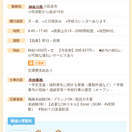
小田原市
神奈川県
勤務地
小田原駅から徒歩15分
月～金 ※土日祝休み ※学校カレンダーあります。
曜日頻度
8:45～17:45 ※残業は月15～20時間程度。※休憩60分。
時間
【急募】即日～長期
期間
時給1450円＋交 【月収例】266,437円～ ■給与の前払い
時給
が可能な速払いサービスあり
交通費
交通費支給あり
学校事務
仕事内容
＊学生支援・福利厚生に関する業務（書類作成など）＊学籍
番号の登録＊成績管理＊学校行事の運営（オープン…
職種未経験OK / ブランクOK / 英語力不要
応募資格
未経験OK！【必要なOAスキル】Excel（SUM・AVE関
数） #初めての派遣歓迎
職場の雰囲気