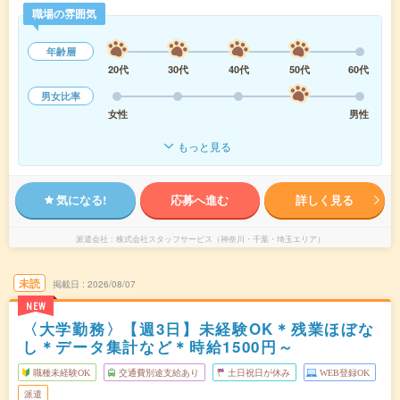
職場の雰囲気
年齢層
20代
30代
40代
50代
60代
男女比率
女性
男性
もっと見る
気になる!
応募へ進む
詳しく見る
派遣会社
株式会社スタッフサービス（神奈川・千葉・埼玉エリア）
未読
掲載日
2026/08/07
NEW
〈大学勤務〉【週3日】未経験OK＊残業ほぼな
し＊データ集計など＊時給1500円～
職種未経験OK
交通費別途支給あり
土日祝日が休み
WEB登録OK
派遣