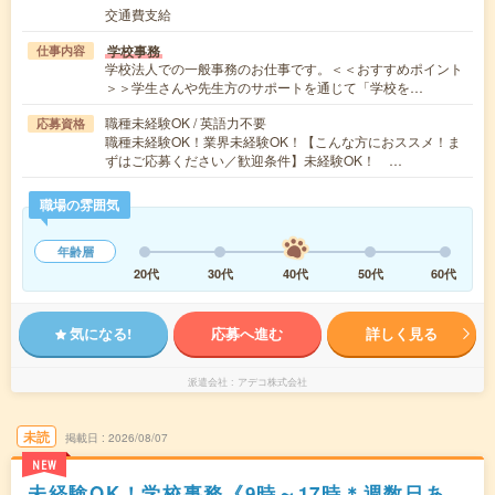
交通費支給
学校事務
仕事内容
学校法人での一般事務のお仕事です。＜＜おすすめポイント
＞＞学生さんや先生方のサポートを通じて「学校を…
職種未経験OK / 英語力不要
応募資格
職種未経験OK！業界未経験OK！【こんな方におススメ！ま
ずはご応募ください／歓迎条件】未経験OK！ …
職場の雰囲気
年齢層
20代
30代
40代
50代
60代
気になる!
応募へ進む
詳しく見る
派遣会社
アデコ株式会社
未読
掲載日
2026/08/07
NEW
未経験OK！学校事務《9時～17時＊週数日あ