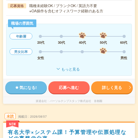
職種未経験OK / ブランクOK / 英語力不要
応募資格
※OA操作を含むオフィスワーク経験のある方
職場の雰囲気
年齢層
20代
30代
40代
50代
60代
男女比率
女性
男性
もっと見る
気になる!
応募へ進む
詳しく見る
派遣会社
パーソルテンプスタッフ株式会社 首都圏
未読
掲載日
2026/08/07
NEW
有名大学×システム課！予算管理や伝票処理な
どの事務@白楽