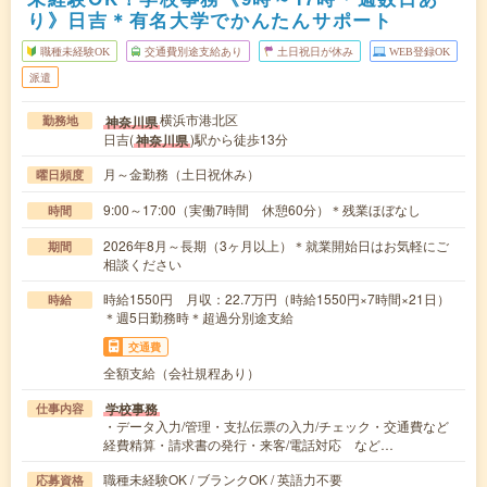
り》日吉＊有名大学でかんたんサポート
職種未経験OK
交通費別途支給あり
土日祝日が休み
WEB登録OK
派遣
横浜市港北区
神奈川県
勤務地
日吉(
)駅から徒歩13分
神奈川県
月～金勤務（土日祝休み）
曜日頻度
9:00～17:00（実働7時間 休憩60分）＊残業ほぼなし
時間
2026年8月～長期（3ヶ月以上）＊就業開始日はお気軽にご
期間
相談ください
時給1550円 月収：22.7万円（時給1550円×7時間×21日）
時給
＊週5日勤務時＊超過分別途支給
交通費
全額支給（会社規程あり）
学校事務
仕事内容
・データ入力/管理・支払伝票の入力/チェック・交通費など
経費精算・請求書の発行・来客/電話対応 など…
職種未経験OK / ブランクOK / 英語力不要
応募資格