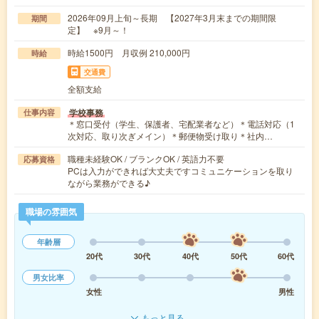
2026年09月上旬～長期 【2027年3月末までの期間限
期間
定】 ※9月～！
時給1500円 月収例 210,000円
時給
交通費
全額支給
学校事務
仕事内容
＊窓口受付（学生、保護者、宅配業者など）＊電話対応（1
次対応、取り次ぎメイン）＊郵便物受け取り＊社内…
職種未経験OK / ブランクOK / 英語力不要
応募資格
PCは入力ができれば大丈夫ですコミュニケーションを取り
ながら業務ができる♪
職場の雰囲気
年齢層
20代
30代
40代
50代
60代
男女比率
女性
男性
もっと見る