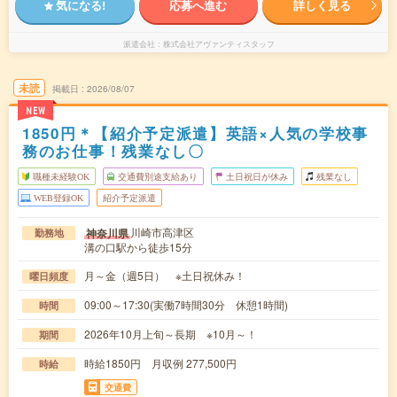
気になる!
応募へ進む
詳しく見る
派遣会社
株式会社アヴァンティスタッフ
未読
掲載日
2026/08/07
NEW
1850円＊【紹介予定派遣】英語×人気の学校事
務のお仕事！残業なし〇
職種未経験OK
交通費別途支給あり
土日祝日が休み
残業なし
WEB登録OK
紹介予定派遣
川崎市高津区
神奈川県
勤務地
溝の口駅から徒歩15分
月～金（週5日） ※土日祝休み！
曜日頻度
09:00～17:30(実働7時間30分 休憩1時間)
時間
2026年10月上旬～長期 ※10月～！
期間
時給1850円 月収例 277,500円
時給
交通費