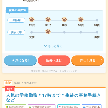
■未経験OK！
職場の雰囲気
年齢層
20代
30代
40代
50代
60代
男女比率
女性
男性
もっと見る
気になる!
応募へ進む
詳しく見る
派遣会社
株式会社リクルートスタッフィング
未読
掲載日
2026/08/07
NEW
人気の学校勤務＊17時まで＊生徒の事務手続き
など
職種未経験OK
交通費別途支給あり
土日祝日が休み
WEB登録OK