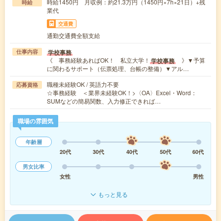
時給1450円 月収例：約21.3万円（1450円×7h×21日）+残
時給
業代
交通費
通勤交通費全額支給
学校事務
仕事内容
《 事務経験あればOK！ 私立大学！
》▼予算
学校事務
に関わるサポート（伝票処理、台帳の整備）▼アル…
職種未経験OK / 英語力不要
応募資格
☆事務経験 ＜業界未経験OK！>〈OA〉Excel・Word：
SUMなどの簡易関数、入力修正できれば…
職場の雰囲気
年齢層
20代
30代
40代
50代
60代
男女比率
女性
男性
もっと見る