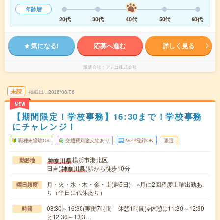
年齢層
20代
30代
40代
50代
60代
気になる!
応募へ進む
詳しく見る
派遣会社
アデコ株式会社
未読
掲載日
2026/08/08
NEW
【期間限定！学校事務】16:30まで！学校事務
にチャレンジ！
職種未経験OK
交通費別途支給あり
WEB登録OK
派遣
横浜市港北区
神奈川県
勤務地
日吉(
)駅から徒歩10分
神奈川県
月・火・水・木・金・土(週5日) ※月に2回程度土曜出勤あ
曜日頻度
り（平日に代休あり）
08:30～16:30(実働7時間 休憩1時間)※休憩は11:30～12:30
時間
と12:30～13:3…