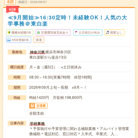
未読
掲載日
2026/08/07
NEW
≪9月開始≫16:30定時！未経験OK！人気の大
学事務＠東白楽
職種未経験OK
交通費別途支給あり
土日祝日が休み
残業なし
WEB登録OK
派遣
横浜市神奈川区
神奈川県
勤務地
東白楽駅から徒歩13分
月～金（週5日） ※土日祝休み
曜日頻度
08:30～16:30(実働7時間 休憩1時間)
時間
2026年09月上旬～長期 ※9月～！
期間
時給1420円 月収例 198,800円
時給
交通費
全額支給
学校事務
仕事内容
＊予算執行や予算管理に関わる補助業務＊アルバイト管理業
務補助＊電話対応、窓口対応＊入学式、卒業式、入…