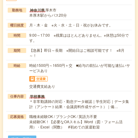
厚木市
神奈川県
勤務地
本厚木駅からバス20分
月・木・金 ※火・水・土・日・祝がお休みです。
曜日頻度
9:00～17:00 ※残業はほとんどありません。※休憩は50分で
時間
す。
【急募】即日～長期 ※開始日はご相談可能です！ ※8月
期間
～！
時給1500円～1650円＋交 ■給与の前払いが可能な速払いサ
時給
ービスあり
交通費
交通費支給あり
学校事務
仕事内容
＊非常勤講師の対応・勤怠データ確認｜学生対応｜データ集
計（アンケート結果・会議資料作成サポート）｜備…
職種未経験OK / ブランクOK / 英語力不要
応募資格
未経験OK！【必要なOAスキル】Word（図・フォーム活
用）・Excel（関数） #初めての派遣歓迎