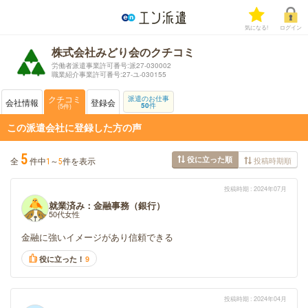
気になる!
ログイン
株式会社みどり会のクチコミ
労働者派遣事業許可番号:派27-030002
職業紹介事業許可番号:27-ユ-030155
クチコミ
派遣のお仕事
会社情報
登録会
50
件
5
件
この派遣会社に登録した方の声
5
役に立った順
全
件中
～
件を表示
投稿時期順
1
5
投稿時期
2024年07月
就業済み：金融事務（銀行）
50代女性
金融に強いイメージがあり信頼できる
役に立った！
9
投稿時期
2024年04月