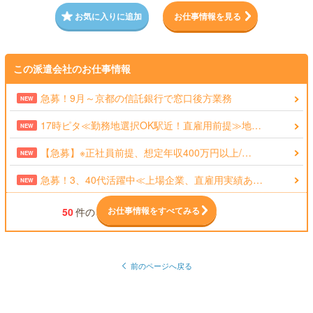
お気に入りに追加
お仕事情報を見る
この派遣会社のお仕事情報
急募！9月～京都の信託銀行で窓口後方業務
NEW
17時ピタ≪勤務地選択OK駅近！直雇用前提≫地…
NEW
【急募】※正社員前提、想定年収400万円以上/…
NEW
急募！3、40代活躍中≪上場企業、直雇用実績あ…
NEW
お仕事情報をすべてみる
50
件の
前のページへ戻る