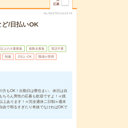
応募
No.SKST5214124-T4
ど/日払いOK
名以上の大量募集
複数名募集
英語不要
制服
日払いOK
職場が禁煙
の方もOK！出勤日は寮住まい、休日は自
もちろん男性の応募も歓迎ですよ！≪残
間以上あります！≪完全週休二日制≫週末
自由で明るすぎたり奇抜でなければOKで