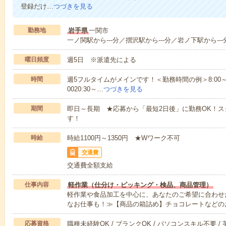
登録だけ…
つづきを見る
勤務地
岩手県
一関市
一ノ関駅から---分／摺沢駅から---分／岩ノ下駅から---
曜日頻度
週5日 ※派遣先による
時間
週5フルタイムがメインです！＜勤務時間の例＞8:00～17:008:
0020:30～…
つづきを見る
期間
即日～長期 ★応募から「最短2日後」に勤務OK！
す！
時給
時給1100円～1350円 ★Wワーク不可
交通費
交通費全額支給
仕事内容
軽作業（仕分け・ピッキング・検品、商品管理）
軽作業や食品加工を中心に、あなたのご希望に合わせ
なお仕事も！≫【商品の箱詰め】チョコレートなどの
応募資格
職種未経験OK / ブランクOK / パソコンスキル不要 /