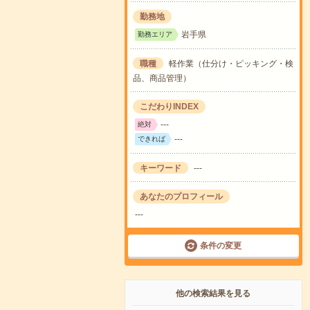
勤務地
岩手県
勤務エリア
職種
軽作業（仕分け・ピッキング・検
品、商品管理）
こだわりINDEX
---
絶対
---
できれば
キーワード
---
あなたのプロフィール
---
条件の変更
他の検索結果を見る