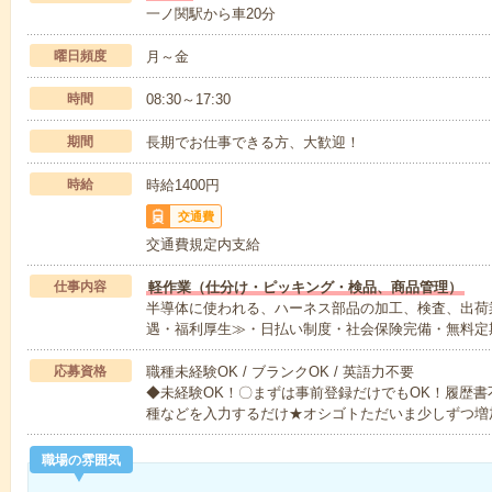
一ノ関駅から車20分
曜日頻度
月～金
時間
08:30～17:30
期間
長期でお仕事できる方、大歓迎！
時給
時給1400円
交通費
交通費規定内支給
仕事内容
軽作業（仕分け・ピッキング・検品、商品管理）
半導体に使われる、ハーネス部品の加工、検査、出荷
遇・福利厚生≫・日払い制度・社会保険完備・無料定
応募資格
職種未経験OK / ブランクOK / 英語力不要
◆未経験OK！〇まずは事前登録だけでもOK！履歴
種などを入力するだけ★オシゴトただいま少しずつ増
職場の雰囲気