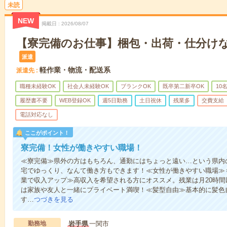
未読
NEW
掲載日
2026/08/07
【寮完備のお仕事】梱包・出荷・仕分けな
派遣
軽作業・物流・配送系
派遣先
職種未経験OK
社会人未経験OK
ブランクOK
既卒第二新卒OK
10
履歴書不要
WEB登録OK
週5日勤務
土日祝休
残業多
交費支給
電話対応なし
ここがポイント！
寮完備！女性が働きやすい職場！
≪寮完備≫県外の方はもちろん、通勤にはちょっと遠い…という県内
宅でゆっくり、なんて働き方もできます！≪女性が働きやすい職場≫
業で収入アップ≫高収入を希望される方にオススメ。残業は月20時
は家族や友人と一緒にプライベート満喫！≪髪型自由≫基本的に髪色
す…
つづきを見る
勤務地
岩手県
一関市