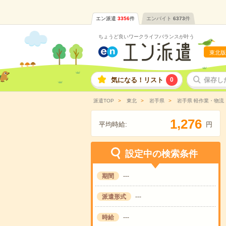
エン派遣
3356
件
エンバイト
6373
件
ちょうど良いワークライフバランスが叶う
東北版
気になる！リスト
0
保存し
派遣TOP
東北
岩手県
岩手県 軽作業・物流
,
1
2
7
6
平均時給:
円
設定中の検索条件
期間
---
派遣形式
---
時給
---