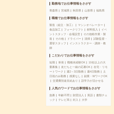
勤務地でお仕事情報をさがす
青森県
宮城県
秋田県
山形県
福島県
職種でお仕事情報をさがす
製造（組立・加工）
マシンオペレーター
食品加工
フォークリフト
材料投入
イベ
ントスタッフ・会場設営
その他軽作業・製
造
その他
ドライバー
清掃
試験監督・
選挙スタッフ
インストラクター・講師・教
師
こだわりでお仕事情報をさがす
短期
単発
職種未経験OK
10名以上の大
量募集
友だちと一緒の応募OK
在宅・リモ
ートワーク
週2～3日勤務
週4日勤務
土
日祝のみ勤務
残業なし
副業・WワークOK
交通費別途支給あり
語学力が活かせる
人気のワードでお仕事情報をさがす
急募
年齢不問
財団法人
英語
書類チェ
ック
テレビ局
封入
大学