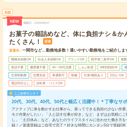
未読
NEW
掲載日
2026/08/07
お菓子の箱詰めなど、体に負担ナシ＆か
たくさん！
派遣
一関市など…勤務地多数！通いやすい勤務地をご紹介しま
派遣先
職種未経験OK
社会人未経験OK
ブランクOK
既卒第二新卒OK
複数
英語不要
履歴書不要
40～50代活躍
しゅふ歓迎
WEB登録OK
週
交替制勤務
交費支給
車通勤可
制服
社食/補助あり
日払いOK
電話対応なし
自転車・バイクOK
ここがポイント！
20代、30代、40代、50代と幅広く活躍中！＊丁寧なサ
アクティブに体を動かすお仕事から、座ってできる負担の少ない作業
モク作業がしたい」「人と話す仕事が好き」など、まずはお気軽にご
し」「土日休み」など、あなたのライフスタイルに合わせた働き方を
録！／派遣登録はご自宅で完了＊好きな時間にカンタン5分で登録O