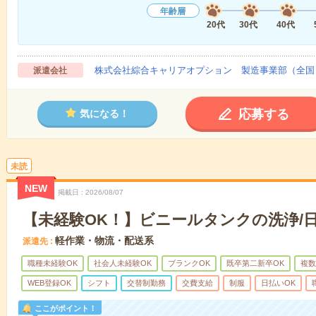
年齢層
20代
30代
40代
株式会社綜合キャリアオプション 製造事業部（全国
派遣会社
応募する
気になる！
未読
NEW
掲載日
2026/08/07
【未経験OK！】ビニールタンクの洗浄/日
軽作業・物流・配送系
派遣先
職種未経験OK
社会人未経験OK
ブランクOK
既卒第二新卒OK
複数
WEB登録OK
シフト
交替制勤務
交費支給
制服
日払いOK
ここがポイント！