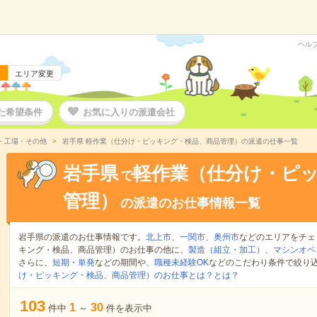
ヘル
エリア変更
た希望条件
お気に入りの派遣会社
・工場・その他
岩手県 軽作業（仕分け・ピッキング・検品、商品管理）の派遣の仕事一覧
岩手県
軽作業（仕分け・ピ
で
管理）
の派遣のお仕事情報一覧
岩手県の派遣のお仕事情報です。
北上市
、
一関市
、
奥州市
などのエリアをチェ
キング・検品、商品管理）のお仕事の他に、
製造（組立・加工）
、
マシンオペ
さらに、
短期
・
単発
などの期間や、
職種未経験OK
などのこだわり条件で絞り
け・ピッキング・検品、商品管理）のお仕事とは？とは？
103
1
30
件中
～
件を表示中