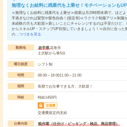
無理なくお給料に残業代を上乗せ！モチベーションもUP
≪無理なくお給料に残業代を上乗せ≫残業は月20時間未満で、ほどよ
手過ぎなければ髪型や髪色自由！(規定有)≪ラクラク制服アリ≫制服
未経験の方も大歓迎≫新しいことにチャレンジするのは不安だけど、
からスキルUP・ステップUP目指していきましょう！≪自分に合った
の…
つづきを見る
勤務地
岩手県
花巻市
土沢駅から車5分
曜日頻度
シフト制
時間
08:00～18:0011:00～21:00
期間
長期でお仕事できる方、大歓迎！
時給
時給1450円
交通費
交通費規定内支給
仕事内容
軽作業（仕分け・ピッキング・検品、商品管理）