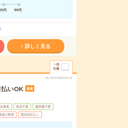
50代
60代
）
詳しく見る
一括
応募
No.SKST584595-T4
払いOK
派遣
名募集
英語不要
履歴書不要
職場が禁煙
電話対応なし