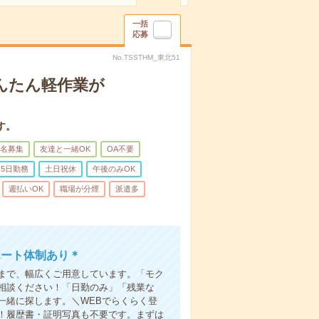
一括
応募
No.TSSTHM_東北51
んたん軽作業が
す。
名募集
友達と一緒OK
OA不要
5日勤務
土日祝休
午後のみOK
週払いOK
職場が分煙
派遣多
ポート体制あり＊
まで、幅広くご用意しています。「モク
相談ください！「日勤のみ」「残業な
一緒に探します。＼WEBでらくらく登
K！履歴書・証明写真も不要です。まずは