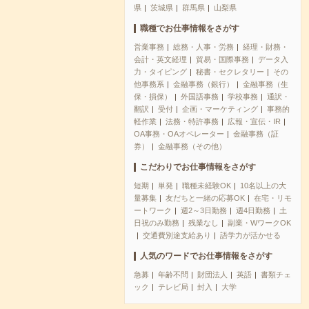
県
茨城県
群馬県
山梨県
職種でお仕事情報をさがす
営業事務
総務・人事・労務
経理・財務・
会計・英文経理
貿易・国際事務
データ入
力・タイピング
秘書・セクレタリー
その
他事務系
金融事務（銀行）
金融事務（生
保・損保）
外国語事務
学校事務
通訳・
翻訳
受付
企画・マーケティング
事務的
軽作業
法務・特許事務
広報・宣伝・IR
OA事務・OAオペレーター
金融事務（証
券）
金融事務（その他）
こだわりでお仕事情報をさがす
短期
単発
職種未経験OK
10名以上の大
量募集
友だちと一緒の応募OK
在宅・リモ
ートワーク
週2～3日勤務
週4日勤務
土
日祝のみ勤務
残業なし
副業・WワークOK
交通費別途支給あり
語学力が活かせる
人気のワードでお仕事情報をさがす
急募
年齢不問
財団法人
英語
書類チェ
ック
テレビ局
封入
大学