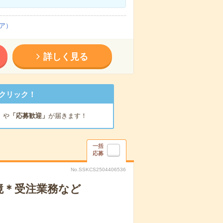
ア）
詳しく見る
クリック！
」
や
「応募歓迎」
が届きます！
一括
応募
No.SSKCS2504406536
境＊受注業務など