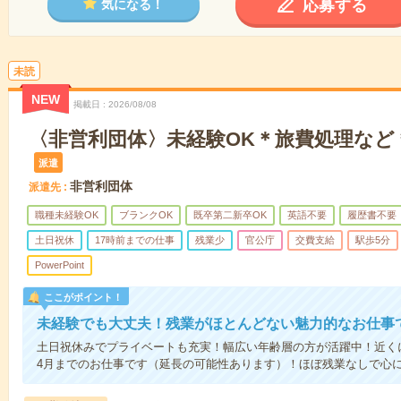
応募する
気になる！
未読
NEW
掲載日
2026/08/08
〈非営利団体〉未経験OK＊旅費処理など
派遣
非営利団体
派遣先
職種未経験OK
ブランクOK
既卒第二新卒OK
英語不要
履歴書不要
土日祝休
17時前までの仕事
残業少
官公庁
交費支給
駅歩5分
PowerPoint
ここがポイント！
未経験でも大丈夫！残業がほとんどない魅力的なお仕事
土日祝休みでプライベートも充実！幅広い年齢層の方が活躍中！近くに
4月までのお仕事です（延長の可能性あります）！ほぼ残業なしで心