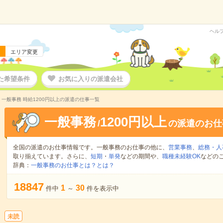
ヘル
エリア変更
た希望条件
お気に入りの派遣会社
一般事務 時給1200円以上の派遣の仕事一覧
一般事務
1200円以上
/
の派遣のお仕
全国の派遣のお仕事情報です。一般事務のお仕事の他に、
営業事務
、
総務・人
取り揃えています。さらに、
短期
・
単発
などの期間や、
職種未経験OK
などの
辞典：
一般事務のお仕事とは？とは？
18847
1
30
件中
～
件を表示中
未読