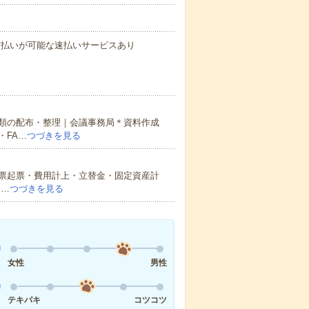
与の前払いが可能な速払いサービスあり
類の配布・整理｜会議事務局＊資料作成
・FA…
つづきを見る
票起票・費用計上・立替金・固定資産計
て…
つづきを見る
女性
男性
テキパキ
コツコツ