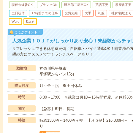
職種未経験OK
ブランクOK
既卒第二新卒OK
英語不要
履歴書不要
土日祝休
17時前までの仕事
交費支給
大手
制服
社食/補助あり
Word
Excel
ここがポイント！
人気企業！ＯＪＴがしっかりあり安心！未経験からチャ
リフレッシュできる休憩室完備！自転車・バイク通勤OK！同業務の
望の方にオススメです！ランチスペースあり！
勤務地
神奈川県平塚市
平塚駅からバス15分
曜日頻度
月～金・祝 ※土日休み
時間
8:30～17:00 ※残業は月10～15時間程度。※休憩60
期間
【急募】即日～長期
時給
時給1350円～1400円＋交 【月収例】216,000
り