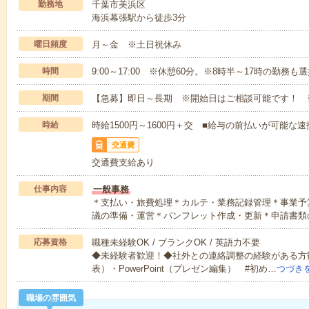
勤務地
千葉市美浜区
海浜幕張駅から徒歩3分
曜日頻度
月～金 ※土日祝休み
時間
9:00～17:00 ※休憩60分。※8時半～17時の勤務も
期間
【急募】即日～長期 ※開始日はご相談可能です！ 
時給
時給1500円～1600円＋交 ■給与の前払いが可能な
交通費
交通費支給あり
仕事内容
一般事務
＊支払い・旅費処理＊カルテ・業務記録管理＊事業予
議の準備・運営＊パンフレット作成・更新＊申請書類
応募資格
職種未経験OK / ブランクOK / 英語力不要
◆未経験者歓迎！◆社外との連絡調整の経験がある方歓
表）・PowerPoint（プレゼン編集） #初め…
つづき
職場の雰囲気