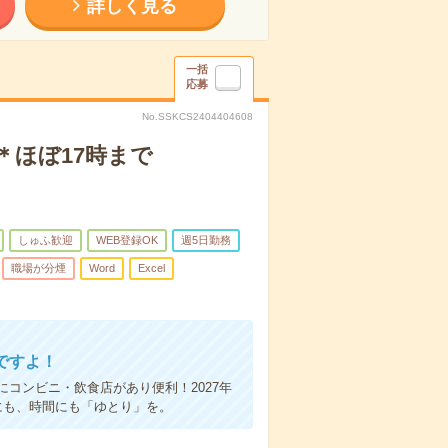
詳しく見る
一括
応募
No.SSKCS2404404608
＊ほぼ17時まで
しゅふ歓迎
WEB登録OK
週5日勤務
職場が分煙
Word
Excel
ですよ！
コンビニ・飲食店があり便利！2027年
にも、時間にも「ゆとり」を。