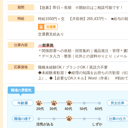
期間
【急募】即日～長期 ※開始日はご相談可能です！
時給
時給1550円＋交 【月収例】265,437円～ ■給
交通費
交通費支給あり
仕事内容
一般事務
＊関係部署への依頼・回答集約｜備品発注・管理＊書
＊データ入力・整形｜社外との資料やりとり（メール
応募資格
職種未経験OK / ブランクOK / 英語力不要
◆未経験者歓迎！◆経理の知識をお持ちの方歓迎（伝
上）。◆【必要なOAスキル】Word（作表） #初め
職場の雰囲気
年齢層
男女比率
20代
30代
40代
50代
60代
職場の様子
仕事の仕方
活気がある
しずか