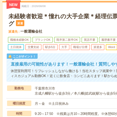
NEW
掲載日
2026/08/08
未経験者歓迎＊憧れの大手企業＊経理伝
グ
派遣
一般運輸会社
派遣先
職種未経験OK
ブランクOK
既卒第二新卒OK
英語不要
履歴書不要
土日祝休
交費支給
駅歩5分
大手
職場が分煙
派遣多
Word
ここがポイント！
直接雇用の可能性があります！一般運輸会社！質問しや
休憩室利用可！リフレッシュしながら働ける！当社スタッフ就業中！
ィスカジュアル勤務OK！近くに飲食店・コンビニあります！駅から
勤務地
千葉県市川市
京成八幡駅から徒歩3分／本八幡(総武線)駅から徒歩5
曜日頻度
月～金 ※土日祝休み
時間
9:20～17:50 ※残業は月10～20時間程度。※休憩60