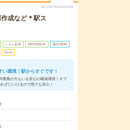
No.SSKCS2404409736
票作成など＊駅ス
しゅふ歓迎
WEB登録OK
週5日勤務
Excel
すい環境！駅からすぐです！
同業務の方もいる安心の職場環境！オフ
ぬれずにいけるので雨でも安心！
分
分。