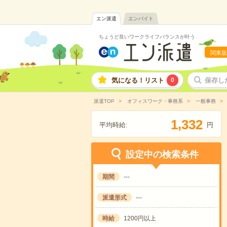
エン派遣
エンバイト
ちょうど良いワークライフバランスが叶う
関東版
気になる！リスト
0
保存し
派遣TOP
オフィスワーク・事務系
一般事務
,
1
3
3
2
平均時給:
円
設定中の検索条件
期間
---
派遣形式
---
時給
1200円以上