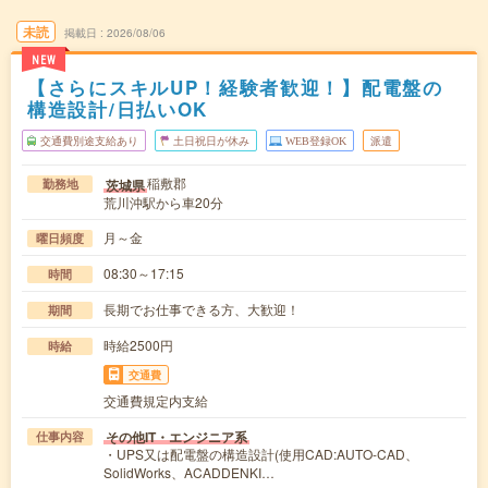
未読
掲載日
2026/08/06
NEW
【さらにスキルUP！経験者歓迎！】配電盤の
構造設計/日払いOK
交通費別途支給あり
土日祝日が休み
WEB登録OK
派遣
稲敷郡
茨城県
勤務地
荒川沖駅から車20分
月～金
曜日頻度
08:30～17:15
時間
長期でお仕事できる方、大歓迎！
期間
時給2500円
時給
交通費
交通費規定内支給
その他IT・エンジニア系
仕事内容
・UPS又は配電盤の構造設計(使用CAD:AUTO-CAD、
SolidWorks、ACADDENKI…