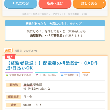
気になる!
応募へ進む
詳しく見る
派遣会社
株式会社綜合キャリアオプション 製造事業部（全国）
興味があったら「★気になる！」をタップ！
「気になる！」を押しておくと、派遣会社から
「面談確約」
や
「応募歓迎」
が届きます！
未読
掲載日
2026/08/06
NEW
【経験者歓迎！】配電盤の構造設計・CAD作
成/日払いOK
交通費別途支給あり
土日祝日が休み
WEB登録OK
派遣
稲敷郡
茨城県
勤務地
荒川沖駅から車20分
月～金
曜日頻度
08:30～17:15
時間