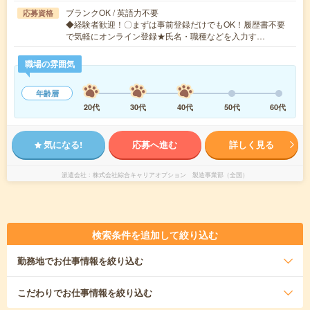
ブランクOK / 英語力不要
応募資格
◆経験者歓迎！〇まずは事前登録だけでもOK！履歴書不要
で気軽にオンライン登録★氏名・職種などを入力す…
職場の雰囲気
年齢層
20代
30代
40代
50代
60代
気になる!
応募へ進む
詳しく見る
派遣会社
株式会社綜合キャリアオプション 製造事業部（全国）
検索条件を追加して絞り込む
勤務地
でお仕事情報を絞り込む
こだわり
でお仕事情報を絞り込む