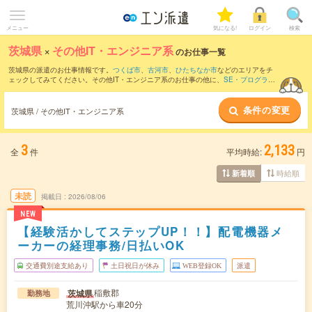
メニュー
気になる!
ログイン
検索
茨城県
×
その他IT・エンジニア系
のお仕事一覧
茨城県の派遣のお仕事情報です。
つくば市
、
古河市
、
ひたちなか市
などのエリアをチ
ェックしてみてください。その他IT・エンジニア系のお仕事の他に、
SE・プログラマ
（ビジネスアプリケーション系）
、
テクニカルサポート・ヘルプデスク
、
サーバ・ネ
ットワークエンジニア
などを取り揃えています。さらに、
短期
・
単発
などの期間や、
条件の変更
職種未経験OK
などのこだわり条件で絞り込んでいただけます。
茨城県 / その他IT・エンジニア系
3
2,133
全
件
平均時給:
円
時給順
新着順
未読
掲載日
2026/08/06
NEW
【経験活かしてステップUP！！】配電機器メ
ーカーの経理事務/日払いOK
交通費別途支給あり
土日祝日が休み
WEB登録OK
派遣
稲敷郡
茨城県
勤務地
荒川沖駅から車20分