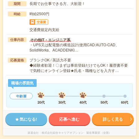
長期でお仕事できる方、大歓迎！
期間
時給2500円
時給
交通費
交通費規定内支給
その他IT・エンジニア系
仕事内容
・UPS又は配電盤の構造設計(使用CAD:AUTO-CAD、
SolidWorks、ACADDENKI…
ブランクOK / 英語力不要
応募資格
◆経験者歓迎！〇まずは事前登録だけでもOK！履歴書不要
で気軽にオンライン登録★氏名・職種などを入力す…
職場の雰囲気
年齢層
20代
30代
40代
50代
60代
気になる!
応募へ進む
詳しく見る
派遣会社
株式会社綜合キャリアオプション 製造事業部（全国）