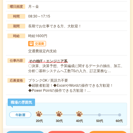
月～金
曜日頻度
08:30～17:15
時間
長期でお仕事できる方、大歓迎！
期間
時給1600円
時給
交通費
交通費規定内支給
その他IT・エンジニア系
仕事内容
〇決算、決算予想、予算編成に関するデータの抽出、加工、
分析〇基幹システムへ工数TSの入力、訂正業務な…
ブランクOK / 英語力不要
応募資格
◆経験者歓迎！◆ExcelやWordの操作できる方歓迎！
◆Power Pointの操作できる方歓迎！…
職場の雰囲気
年齢層
20代
30代
40代
50代
60代